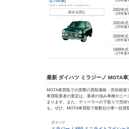
(L700系)
（23年落
(GF-L700S,GF-L710S,GH-
2002年
L700S,GH-L710S,LA-L700S,LA-
続きを読む
（24年落
L710S,TA-L700S,TA-L710S,UA-
L700S)
2001年
（25年落
2000年
（26年落
1999年
（27年落
最新 ダイハツ ミラジーノ MOTA
MOTA車買取での実際の買取価格・売却相
車買取業者の査定は、業者の強み車種やニー
まります。また、ディーラーの下取りで売却
も。ぜひ、MOTA車買取で複数社の車一括買
ダイハツ
ミラジーノ 660 ミニライトスペシャ