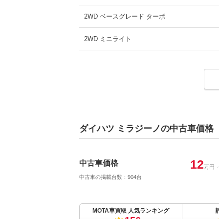
2WD ベースグレード ターボ
2WD ミニライト
2WD ミニライトスペシャル
2WD ミニライトスペシャル ターボ
2WD ミニライトスペシャル メモリアルエディ
ダイハツ ミラジーノの中古車価格
2WD ミニライトスペシャル リミテッド
2WD メモリアルエディション
12
中古車価格
万円
2WD リミテッド
中古車の掲載台数：904台
4WD L
MOTA車買取 人気ランキング
4WD S ターボ