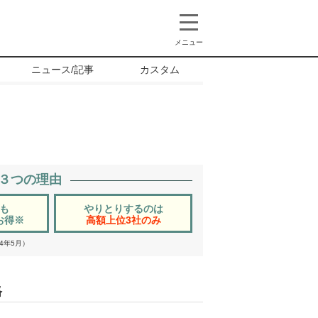
メニュー
ニュース/記事
カスタム
る３つの理由
も
やりとりするのは
お得
※
高額上位3社のみ
4年5月）
格