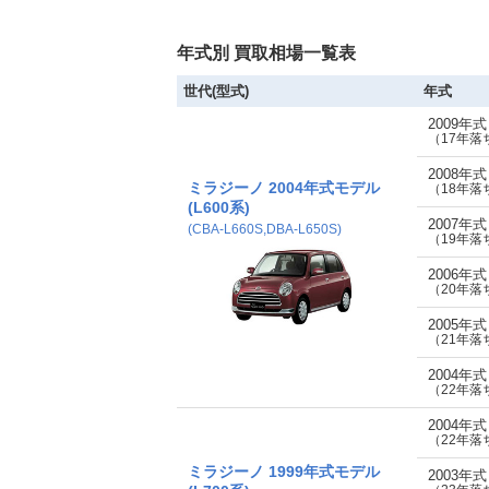
年式別 買取相場一覧表
世代(型式)
年式
2009年
（17年落
2008年
ミラジーノ 2004年式モデル
（18年落
(L600系)
2007年
(CBA-L660S,DBA-L650S)
（19年落
2006年
（20年落
2005年
（21年落
2004年
（22年落
2004年
（22年落
ミラジーノ 1999年式モデル
2003年