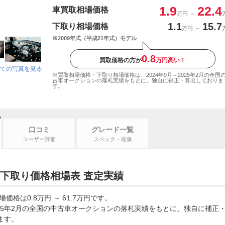
1.9
22.4
車買取相場価格
万円
～
1.1
15.7
下取り相場価格
万円
～
※2009年式（平成21年式）モデル
0.8
買取価格の方が
万円高い！
ての写真を見る
※買取相場価格・下取り相場価格は、2024年9月～2025年2月の全国
古車オークションの落札実績をもとに、独自に補正・算出しておりま
す。
口コミ
グレード一覧
ユーザー評価
スペック・画像
下取り価格相場表 査定実績
格は0.8万円 ～ 61.7万円です。
2025年2月の全国の中古車オークションの落札実績をもとに、独自に補正
ます。