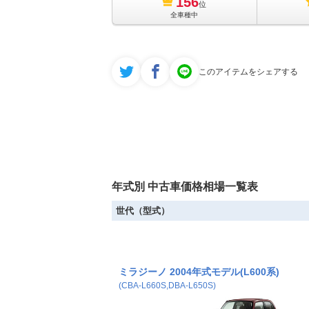
156
位
全車種中
4WD X
4WD Xリミテッド
このアイテムをシェアする
4WD ハローキティ
4WD プレミアムL
4WD プレミアムX
年式別 中古車価格相場一覧表
4WD ベースグレード
世代（型式）
4WD ベースグレード ターボ
4WD ミニライト
ミラジーノ 2004年式モデル(L600系)
4WD ミニライトスペシャル
(CBA-L660S,DBA-L650S)