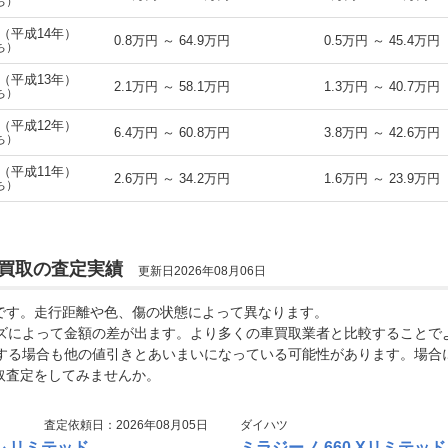
ち）
式（平成14年）
0.8万円 ～ 64.9万円
0.5万円 ～ 45.4万円
ち）
式（平成13年）
2.1万円 ～ 58.1万円
1.3万円 ～ 40.7万円
ち）
式（平成12年）
6.4万円 ～ 60.8万円
3.8万円 ～ 42.6万円
ち）
式（平成11年）
2.6万円 ～ 34.2万円
1.6万円 ～ 23.9万円
ち）
車買取の査定実績
更新日2026年08月06日
場です。走行距離や色、傷の状態によって異なります。
ズによって金額の差が出ます。より多くの車買取業者と比較することで
する場合も他の値引きとあいまいになっている可能性があります。場合
取査定をしてみませんか。
査定依頼日：2026年08月05日
ダイハツ
ル リミテッド
ミラジーノ 660 Xリミテッド