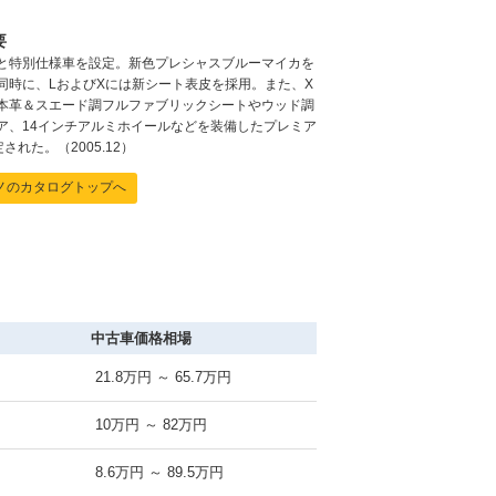
要
MOTA
車買取査定
に申込む
と特別仕様車を設定。新色プレシャスブルーマイカを
同時に、LおよびXには新シート表皮を採用。また、X
MOTA
車買取査定
に申込む
本革＆スエード調フルファブリックシートやウッド調
ア、14インチアルミホイールなどを装備したプレミア
された。（2005.12）
MOTA
車買取査定
に申込む
ノのカタログトップへ
MOTA
車買取査定
に申込む
MOTA
車買取査定
に申込む
MOTA
車買取査定
に申込む
中古車価格相場
MOTA
車買取査定
に申込む
21.8万円 ～ 65.7万円
MOTA
車買取査定
に申込む
10万円 ～ 82万円
MOTA
車買取査定
に申込む
8.6万円 ～ 89.5万円