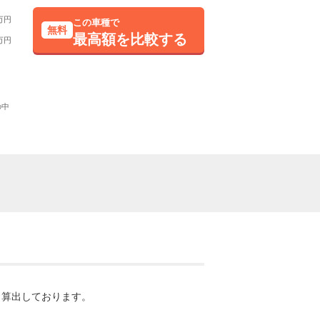
万円
この車種で
無料
最高額を比較する
万円
の中
・算出しております。