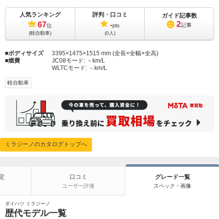
人気ランキング
評判・口コミ
ガイド記事数
2
67
-
記事
位
pts
(軽自動車)
(0人)
ボディサイズ
3395×1475×1515 mm (全長×全幅×全高)
燃費
JC08モード:
－km/L
WLTCモード:
－km/L
軽自動車
ミラジーノのカタログトップへ
定
口コミ
グレード一覧
ユーザー評価
スペック・画像
ダイハツ ミラジーノ
歴代モデル一覧