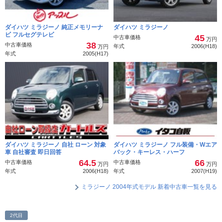
ダイハツ ミラジーノ 純正メモリーナ
ダイハツ ミラジーノ
ビ フルセグテレビ
45
中古車価格
万円
38
中古車価格
年式
2006(H18)
万円
年式
2005(H17)
ダイハツ ミラジーノ 自社 ローン 対象
ダイハツ ミラジーノ フル装備・Wエア
車 自社審査 即日回答
バック・キーレス・ハーフ
64.5
66
中古車価格
中古車価格
万円
万円
年式
2006(H18)
年式
2007(H19)
ミラジーノ 2004年式モデル 新着中古車一覧を見る
2代目