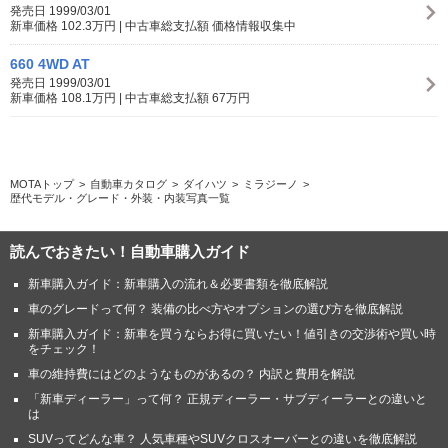
発売日 1999/03/01
新車価格 102.3万円 | 中古車総支払額 価格情報収集中
660 4WD AT
発売日 1999/03/01
新車価格 108.1万円 | 中古車総支払額 67万円
MOTAトップ
自動車カタログ
ダイハツ
ミラジーノ
歴代モデル・グレード・外装・内装写真一覧
読んでおきたい！自動車購入ガイド
新車購入ガイド：新車購入の流れ＆必要書類を徹底解説
車のグレードって何？ 装備の比べ方やオプションの選び方を徹底解説
新車購入ガイド：新車を買うならお得に買いたい！値引きの交渉術や買い時
をチェック！
車の維持費にはどのようなものがあるの？ 内訳と費用を解説
「新車ディーラー」って何？ 正規ディーラー・サブディーラーとの違いと
は
SUVってどんな車？ 人気車種やSUVクロスオーバーとの違いを徹底解説