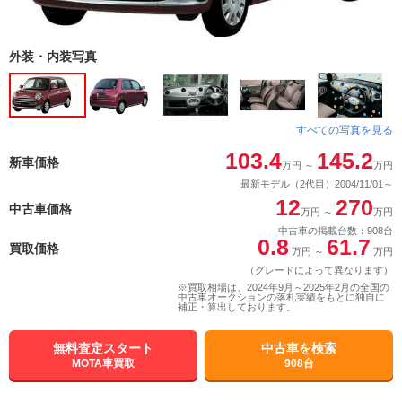
外装・内装写真
すべての写真を見る
103.4
145.2
新車価格
万円
～
万円
最新モデル（2代目）2004/11/01～
12
270
中古車価格
万円
～
万円
中古車の掲載台数：908台
0.8
61.7
買取価格
万円
～
万円
（グレードによって異なります）
※買取相場は、2024年9月～2025年2月の全国の
中古車オークションの落札実績をもとに独自に
補正・算出しております。
無料査定スタート
中古車を検索
MOTA車買取
908台