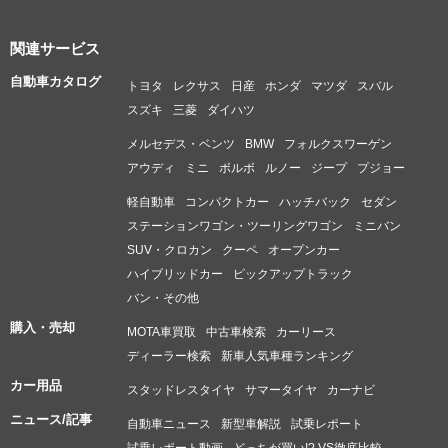
関連サービス
自動車カタログ
トヨタ
レクサス
日産
ホンダ
マツダ
スバル
スズキ
三菱
ダイハツ
メルセデス・ベンツ
BMW
フォルクスワーゲン
アウディ
ミニ
ボルボ
ルノー
ジープ
プジョー
軽自動車
コンパクトカー
ハッチバック
セダン
ステーションワゴン・ツーリングワゴン
ミニバン
SUV・クロカン
クーペ
オープンカー
ハイブリッドカー
ピックアップトラック
バン・その他
購入・売却
MOTA車買取
中古車検索
カーリース
ディーラー検索
新車人気車種ランキング
カー用品
スタッドレスタイヤ
サマータイヤ
カーナビ
ニュース/記事
自動車ニュース
新型車解説
試乗レポート
試乗レポート動画
どっちが買い!? VS徹底比較