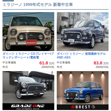
ミラジーノ 1999年式モデル 新着中古車
ダイハツ ミラジーノ CDプレイヤー/ブ
ダイハツ ミラジーノ 後期最終モデル
ラックレザーシート/電格電
4WD ABS
61.8
83.8
中古車価格
中古車価格
万円
万円
年式
2004(H16)
年式
2004(H16)