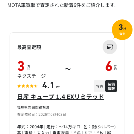
MOTA車買取で査定された新着6件をご紹介します。
3
社
査定
最高査定額
3
6
万
万
～
円
円
ネクステージ
装備
4.1
写真
情報
PT
日産 キューブ 1.4 EXリミテッド
福島県岩瀬郡鏡石町
査定依頼日：2026年08月03日
年式：2004年 | 走行：～14万キロ | 色：銀(シルバー)
系 | 車検：未入力 | 乗車定員： 5名 | ドア： 5枚 | 燃