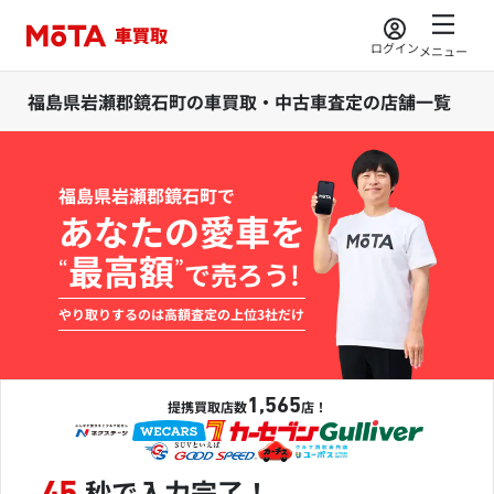
ログイン
メニュー
福島県岩瀬郡鏡石町の車買取・中古車査定の店舗一覧
福島県岩瀬郡鏡石町で
あなたの愛車を
最高額
“
”
で売ろう!
やり取りするのは高額査定の上位3社だけ
1,565
提携買取店数
店！
秒で入力完了！