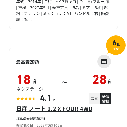
年式：2014年 | 走行：～12万キロ | 色：青(ブルー)系
| 車検：2027年5月 | 乗車定員： 5名 | ドア： 5枚 | 燃
料：ガソリン | ミッション：AT | ハンドル：右 | 修復
歴：なし
6
社
査定
最高査定額
18
28
万
万
～
円
円
ネクステージ
装備
4.1
写真
情報
PT
日産 ノート 1.2 X FOUR 4WD
福島県岩瀬郡鏡石町
査定依頼日：2026年08月01日