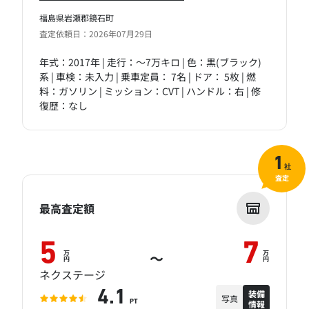
福島県岩瀬郡鏡石町
査定依頼日：2026年07月29日
年式：2017年 | 走行：～7万キロ | 色：黒(ブラック)
系 | 車検：未入力 | 乗車定員： 7名 | ドア： 5枚 | 燃
料：ガソリン | ミッション：CVT | ハンドル：右 | 修
復歴：なし
1
社
査定
最高査定額
5
7
万
万
～
円
円
ネクステージ
装備
4.1
写真
情報
PT