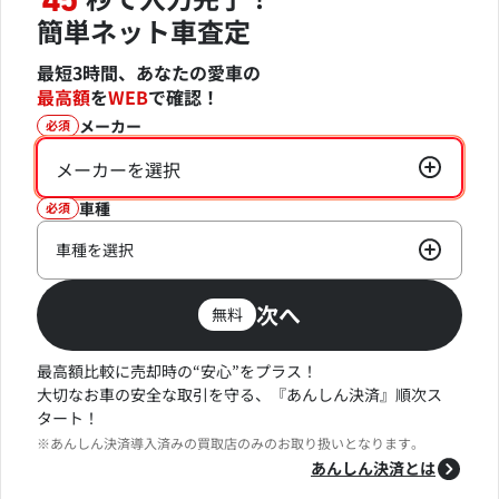
45
簡単ネット車査定
最短3時間、あなたの愛車の
最高額
を
WEB
で確認！
メーカー
必須
メーカーを選択
車種
必須
車種を選択
次へ
無料
最高額比較に売却時の“安心”をプラス！
大切なお車の安全な取引を守る、『あんしん決済』順次ス
タート！
※あんしん決済導入済みの買取店のみのお取り扱いとなります。
あんしん決済とは