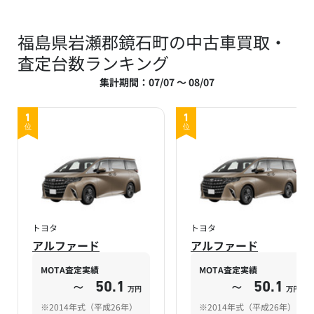
福島県岩瀬郡鏡石町の中古車買取・
査定台数ランキング
集計期間：07/07 ～ 08/07
1
1
位
位
トヨタ
トヨタ
アルファード
アルファード
MOTA査定実績
MOTA査定実績
～
50.1
～
50.1
万円
万円
※2014年式（平成26年）
※2014年式（平成26年）