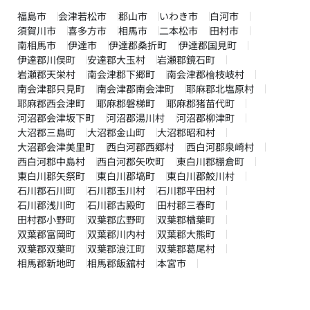
福島市
会津若松市
郡山市
いわき市
白河市
須賀川市
喜多方市
相馬市
二本松市
田村市
南相馬市
伊達市
伊達郡桑折町
伊達郡国見町
伊達郡川俣町
安達郡大玉村
岩瀬郡鏡石町
岩瀬郡天栄村
南会津郡下郷町
南会津郡檜枝岐村
南会津郡只見町
南会津郡南会津町
耶麻郡北塩原村
耶麻郡西会津町
耶麻郡磐梯町
耶麻郡猪苗代町
河沼郡会津坂下町
河沼郡湯川村
河沼郡柳津町
大沼郡三島町
大沼郡金山町
大沼郡昭和村
大沼郡会津美里町
西白河郡西郷村
西白河郡泉崎村
西白河郡中島村
西白河郡矢吹町
東白川郡棚倉町
東白川郡矢祭町
東白川郡塙町
東白川郡鮫川村
石川郡石川町
石川郡玉川村
石川郡平田村
石川郡浅川町
石川郡古殿町
田村郡三春町
田村郡小野町
双葉郡広野町
双葉郡楢葉町
双葉郡富岡町
双葉郡川内村
双葉郡大熊町
双葉郡双葉町
双葉郡浪江町
双葉郡葛尾村
相馬郡新地町
相馬郡飯舘村
本宮市