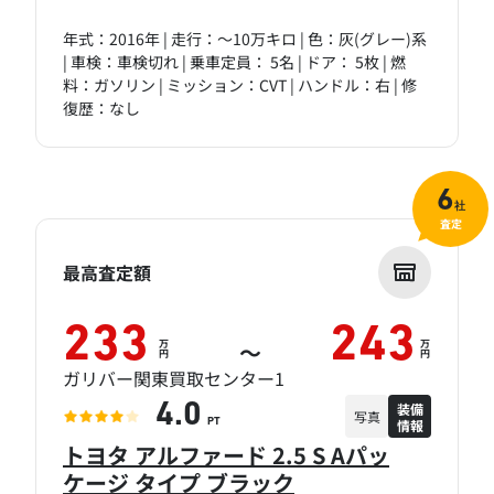
年式：2016年 | 走行：～10万キロ | 色：灰(グレー)系
| 車検：車検切れ | 乗車定員： 5名 | ドア： 5枚 | 燃
料：ガソリン | ミッション：CVT | ハンドル：右 | 修
復歴：なし
6
社
査定
最高査定額
233
243
万
万
～
円
円
ガリバー関東買取センター1
装備
4.0
写真
情報
PT
トヨタ アルファード 2.5 S Aパッ
ケージ タイプ ブラック