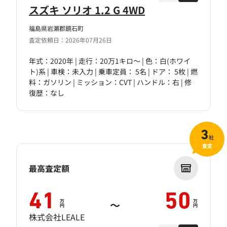
スズキ ソリオ 1.2 G 4WD
福島県岩瀬郡鏡石町
査定依頼日：2026年07月26日
年式：2020年 | 走行：20万1キロ～ | 色：白(ホワイ
ト)系 | 車検：未入力 | 乗車定員： 5名 | ドア： 5枚 | 燃
料：ガソリン | ミッション：CVT | ハンドル：右 | 修
復歴：なし
3
社
査定
最高査定額
41
50
万
万
～
円
円
株式会社LEALE