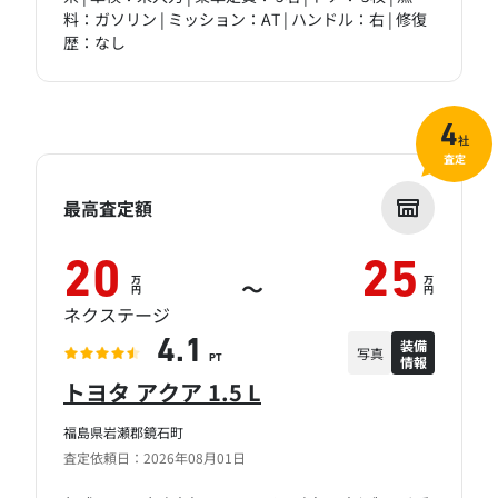
料：ガソリン | ミッション：AT | ハンドル：右 | 修復
歴：なし
4
社
査定
最高査定額
20
25
万
万
～
円
円
ネクステージ
装備
4.1
写真
情報
PT
トヨタ アクア 1.5 L
福島県岩瀬郡鏡石町
査定依頼日：2026年08月01日