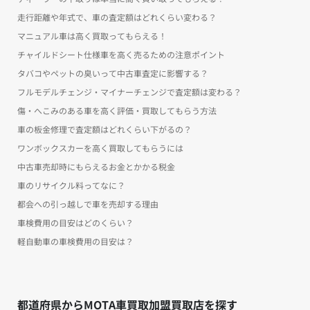
走行距離や年式で、車の査定額はどれくらい変わる？
マニュアル車は高く買取ってもらえる！
チャイルドシート仕様車を高く売るための注意ポイント
タバコやペットの臭いって中古車査定に影響する？
フルモデルチェンジ・マイナーチェンジで査定額は変わる？
傷・へこみのある車を高く評価・買取してもらう方法
車の板金修理で査定額はどれくらい下がるの？
ワンボックスカーを高く買取してもらうには
中古車売却時にもらえるお金とかかる税金
車のリサイクル料ってなに？
都会への引っ越しで車を売却する理由
車検費用の目安はどのくらい？
軽自動車の車検費用の目安は？
都道府県からMOTA車買取加盟買取店を探す