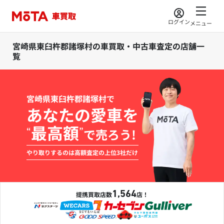
ログイン
メニュー
宮崎県東臼杵郡諸塚村の車買取・中古車査定の店舗一
覧
宮崎県東臼杵郡諸塚村で
あなたの愛車を
最高額
“
”
で売ろう!
やり取りするのは高額査定の上位3社だけ
1,564
提携買取店数
店！