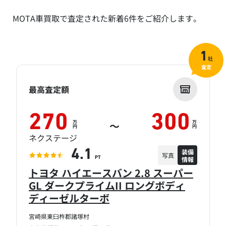
MOTA車買取で査定された新着6件をご紹介します。
1
社
査定
最高査定額
270
300
万
万
～
円
円
ネクステージ
装備
4.1
写真
情報
PT
トヨタ ハイエースバン 2.8 スーパー
GL ダークプライムII ロングボディ
ディーゼルターボ
宮崎県東臼杵郡諸塚村