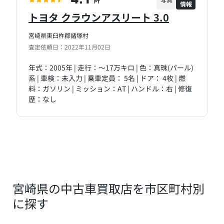
情報
PT
トヨタ クラウンアスリート 3.0
宮崎県東臼杵郡諸塚村
査定依頼日：2022年11月02日
年式：2005年 | 走行：～17万キロ | 色：真珠(パール)
系 | 車検：未入力 | 乗車定員： 5名 | ドア： 4枚 | 燃
料：ガソリン | ミッション：AT | ハンドル：右 | 修復
歴：なし
宮崎県の中古車買取店を市区町村別
に探す