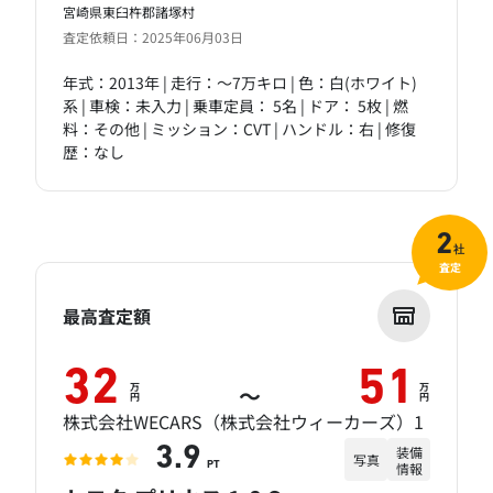
宮崎県東臼杵郡諸塚村
査定依頼日：2025年06月03日
年式：2013年 | 走行：～7万キロ | 色：白(ホワイト)
系 | 車検：未入力 | 乗車定員： 5名 | ドア： 5枚 | 燃
料：その他 | ミッション：CVT | ハンドル：右 | 修復
歴：なし
2
社
査定
最高査定額
32
51
万
万
～
円
円
株式会社WECARS（株式会社ウィーカーズ）1
装備
3.9
写真
情報
PT