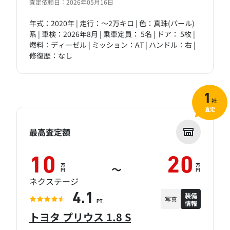
査定依頼日：2026年05月16日
年式：2020年 | 走行：～2万キロ | 色：真珠(パール)
系 | 車検：2026年8月 | 乗車定員： 5名 | ドア： 5枚 |
燃料：ディーゼル | ミッション：AT | ハンドル：右 |
修復歴：なし
1
社
査定
最高査定額
10
20
万
万
～
円
円
ネクステージ
装備
4.1
写真
情報
PT
トヨタ プリウス 1.8 S