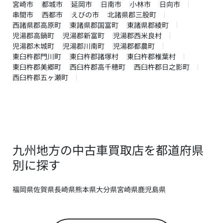
宮崎市
都城市
延岡市
日南市
小林市
日向市
串間市
西都市
えびの市
北諸県郡三股町
西諸県郡高原町
東諸県郡国富町
東諸県郡綾町
児湯郡高鍋町
児湯郡新富町
児湯郡西米良村
児湯郡木城町
児湯郡川南町
児湯郡都農町
東臼杵郡門川町
東臼杵郡諸塚村
東臼杵郡椎葉村
東臼杵郡美郷町
西臼杵郡高千穂町
西臼杵郡日之影町
西臼杵郡五ヶ瀬町
九州地方の中古車買取店を都道府県
別に探す
福岡県
佐賀県
長崎県
熊本県
大分県
宮崎県
鹿児島県