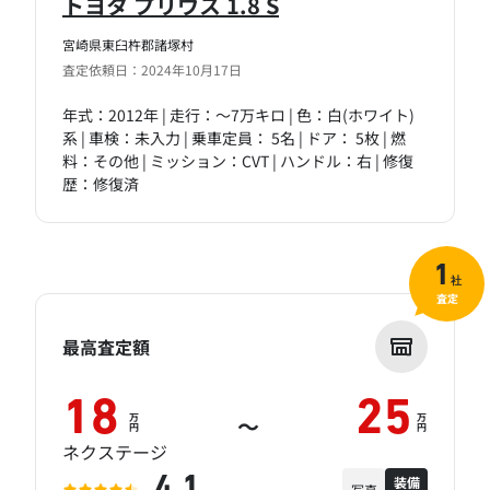
トヨタ プリウス 1.8 S
宮崎県東臼杵郡諸塚村
査定依頼日：2024年10月17日
年式：2012年 | 走行：～7万キロ | 色：白(ホワイト)
系 | 車検：未入力 | 乗車定員： 5名 | ドア： 5枚 | 燃
料：その他 | ミッション：CVT | ハンドル：右 | 修復
歴：修復済
1
社
査定
最高査定額
18
25
万
万
～
円
円
ネクステージ
装備
4.1
写真