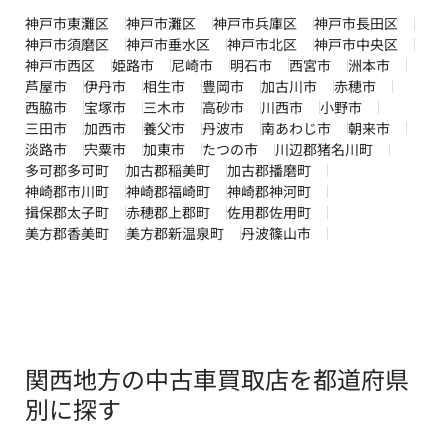
神戸市東灘区
神戸市灘区
神戸市兵庫区
神戸市長田区
神戸市須磨区
神戸市垂水区
神戸市北区
神戸市中央区
神戸市西区
姫路市
尼崎市
明石市
西宮市
洲本市
芦屋市
伊丹市
相生市
豊岡市
加古川市
赤穂市
西脇市
宝塚市
三木市
高砂市
川西市
小野市
三田市
加西市
養父市
丹波市
南あわじ市
朝来市
淡路市
宍粟市
加東市
たつの市
川辺郡猪名川町
多可郡多可町
加古郡稲美町
加古郡播磨町
神崎郡市川町
神崎郡福崎町
神崎郡神河町
揖保郡太子町
赤穂郡上郡町
佐用郡佐用町
美方郡香美町
美方郡新温泉町
丹波篠山市
関西地方の中古車買取店を都道府県
別に探す