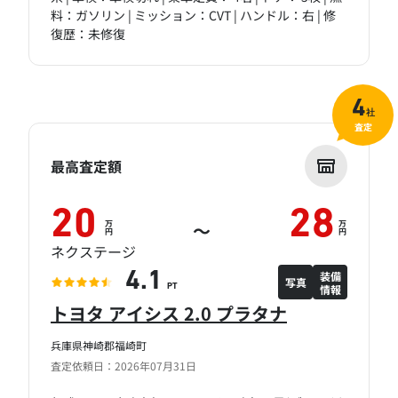
料：ガソリン | ミッション：CVT | ハンドル：右 | 修
復歴：未修復
4
社
査定
最高査定額
20
28
万
万
～
円
円
ネクステージ
装備
4.1
写真
情報
PT
トヨタ アイシス 2.0 プラタナ
兵庫県神崎郡福崎町
査定依頼日：2026年07月31日