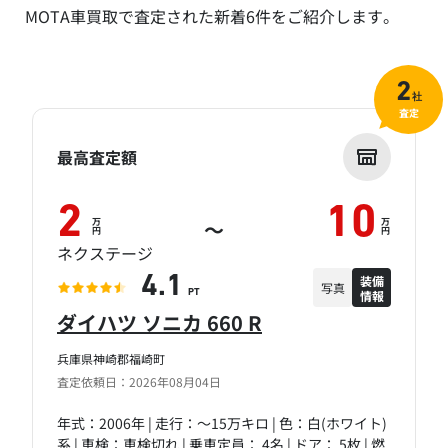
MOTA車買取で査定された新着6件をご紹介します。
2
社
査定
最高査定額
2
10
万
万
～
円
円
ネクステージ
装備
4.1
写真
情報
PT
ダイハツ ソニカ 660 R
兵庫県神崎郡福崎町
査定依頼日：2026年08月04日
年式：2006年 | 走行：～15万キロ | 色：白(ホワイト)
系 | 車検：車検切れ | 乗車定員： 4名 | ドア： 5枚 | 燃