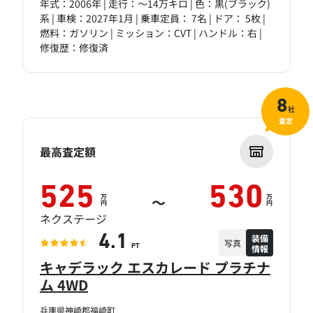
年式：2006年 | 走行：～14万キロ | 色：黒(ブラック)
系 | 車検：2027年1月 | 乗車定員： 7名 | ドア： 5枚 |
燃料：ガソリン | ミッション：CVT | ハンドル：右 |
修復歴：修復済
8
社
査定
最高査定額
525
530
万
万
～
円
円
ネクステージ
装備
4.1
写真
情報
PT
キャデラック エスカレード プラチナ
ム 4WD
兵庫県神崎郡福崎町