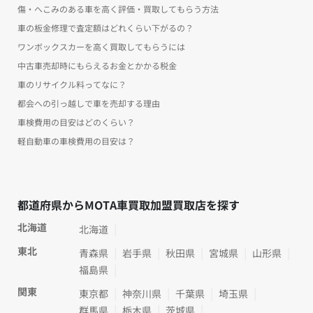
傷・へこみのある車を高く評価・買取してもらう方法
車の板金修理で査定額はどれくらい下がるの？
ワンボックスカーを高く買取してもらうには
中古車売却時にもらえるお金とかかる税金
車のリサイクル料ってなに？
都会への引っ越しで車を売却する理由
車検費用の目安はどのくらい？
軽自動車の車検費用の目安は？
都道府県からMOTA車買取加盟買取店を探す
北海道
北海道
東北
青森県
岩手県
秋田県
宮城県
山形県
福島県
関東
東京都
神奈川県
千葉県
埼玉県
群馬県
栃木県
茨城県