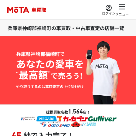
ログイン
メニュー
兵庫県神崎郡福崎町の車買取・中古車査定の店舗一覧
兵庫県神崎郡福崎町で
あなたの愛車を
最高額
“
”
で売ろう!
やり取りするのは高額査定の上位3社だけ
1,564
提携買取店数
店！
秒で入力完了！