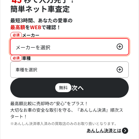
45
簡単ネット車査定
最短3時間、あなたの愛車の
最高額
を
WEB
で確認！
メーカー
必須
メーカーを選択
車種
必須
車種を選択
次へ
無料
最高額比較に売却時の“安心”をプラス！
大切なお車の安全な取引を守る、『あんしん決済』順次ス
タート！
※あんしん決済導入済みの買取店のみのお取り扱いとなります。
あんしん決済とは