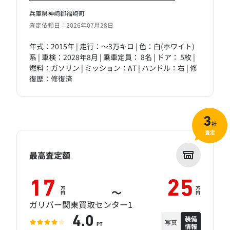
兵庫県神崎郡福崎町
査定依頼日：2026年07月28日
年式：2015年 | 走行：～3万キロ | 色：白(ホワイト)
系 | 車検：2028年8月 | 乗車定員： 8名 | ドア： 5枚 |
燃料：ガソリン | ミッション：AT | ハンドル：右 | 修
復歴：修復済
3
社
査定
最高査定額
17
25
万
万
～
円
円
ガリバー関東買取センター1
装備
4.0
写真
情報
PT