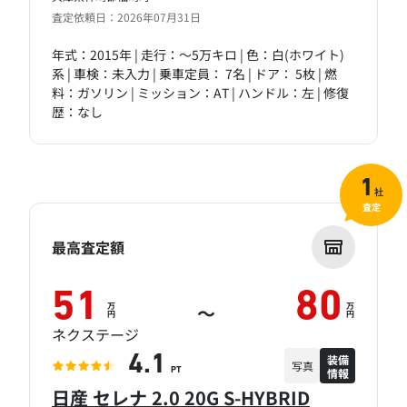
査定依頼日：2026年07月31日
年式：2015年 | 走行：～5万キロ | 色：白(ホワイト)
系 | 車検：未入力 | 乗車定員： 7名 | ドア： 5枚 | 燃
料：ガソリン | ミッション：AT | ハンドル：左 | 修復
歴：なし
1
社
査定
最高査定額
51
80
万
万
～
円
円
ネクステージ
装備
4.1
写真
情報
PT
日産 セレナ 2.0 20G S-HYBRID