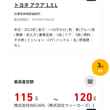
トヨタ アクア 1.5 L
兵庫県神崎郡福崎町
査定依頼日：2026年07月26日
年式：2013年 | 走行：～10万キロ | 色：青(ブルー)系
| 車検：未入力 | 乗車定員： 5名 | ドア： 5枚 | 燃料：
その他 | ミッション：CVT | ハンドル：右 | 修復歴：
なし
3
社
査定
最高査定額
115
120
万
万
～
円
円
株式会社WECARS（株式会社ウィーカーズ）1