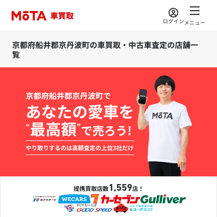
ログイン
メニュー
京都府船井郡京丹波町の車買取・中古車査定の店舗一
覧
京都府船井郡京丹波町で
あなたの愛車を
最高額
“
”
で売ろう!
やり取りするのは高額査定の上位3社だけ
1,559
提携買取店数
店！