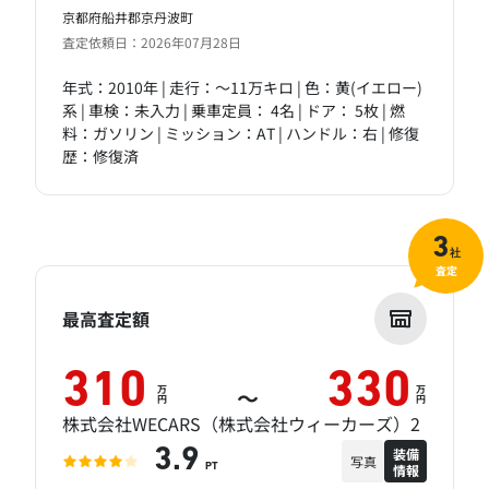
京都府船井郡京丹波町
査定依頼日：2026年07月28日
年式：2010年 | 走行：～11万キロ | 色：黄(イエロー)
系 | 車検：未入力 | 乗車定員： 4名 | ドア： 5枚 | 燃
料：ガソリン | ミッション：AT | ハンドル：右 | 修復
歴：修復済
3
社
査定
最高査定額
310
330
万
万
～
円
円
株式会社WECARS（株式会社ウィーカーズ）2
装備
3.9
写真
情報
PT