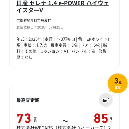
日産 セレナ 1.4 e-POWER ハイウェ
イスターV
京都府船井郡京丹波町
査定依頼日：2026年07月25日
年式：2025年 | 走行：～3万キロ | 色：白(ホワイト)
系 | 車検：未入力 | 乗車定員： 8名 | ドア： 5枚 | 燃
料：その他 | ミッション：AT | ハンドル：右 | 修復
歴：なし
3
社
査定
最高査定額
73
85
万
万
～
円
円
株式会社WECARS（株式会社ウィーカーズ）2