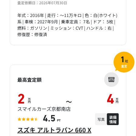
査定依頼日：2026年07月30日
年式：2016年 | 走行：～11万キロ | 色：白(ホワイト)
系 | 車検：2027年9月 | 乗車定員： 7名 | ドア： 5枚 |
燃料：ガソリン | ミッション：CVT | ハンドル：右 |
修復歴：修復済
1
社
査定
最高査定額
2
4
万
万
～
円
円
スマイルカーズ京都南店
装備
4.5
写真
情報
PT
スズキ アルトラパン 660 X