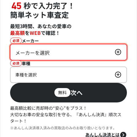
秒で入力完了！
45
簡単ネット車査定
最短3時間、あなたの愛車の
最高額
を
WEB
で確認！
メーカー
必須
メーカーを選択
車種
必須
車種を選択
次へ
無料
最高額比較に売却時の“安心”をプラス！
大切なお車の安全な取引を守る、『あんしん決済』順次ス
タート！
※あんしん決済導入済みの買取店のみのお取り扱いとなります。
あんしん決済とは