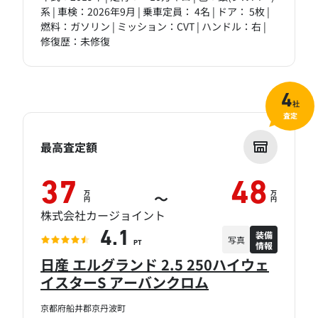
系 | 車検：2026年9月 | 乗車定員： 4名 | ドア： 5枚 |
燃料：ガソリン | ミッション：CVT | ハンドル：右 |
修復歴：未修復
4
社
査定
最高査定額
37
48
万
万
～
円
円
株式会社カージョイント
装備
4.1
写真
情報
PT
日産 エルグランド 2.5 250ハイウェ
イスターS アーバンクロム
京都府船井郡京丹波町