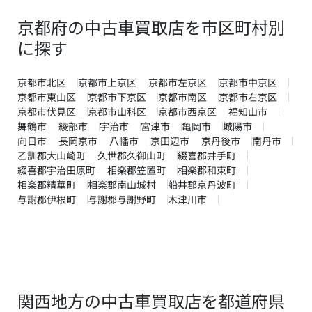
京都府の中古車買取店を市区町村別
に探す
京都市北区
京都市上京区
京都市左京区
京都市中京区
京都市東山区
京都市下京区
京都市南区
京都市右京区
京都市伏見区
京都市山科区
京都市西京区
福知山市
舞鶴市
綾部市
宇治市
宮津市
亀岡市
城陽市
向日市
長岡京市
八幡市
京田辺市
京丹後市
南丹市
乙訓郡大山崎町
久世郡久御山町
綴喜郡井手町
綴喜郡宇治田原町
相楽郡笠置町
相楽郡和束町
相楽郡精華町
相楽郡南山城村
船井郡京丹波町
与謝郡伊根町
与謝郡与謝野町
木津川市
関西地方の中古車買取店を都道府県