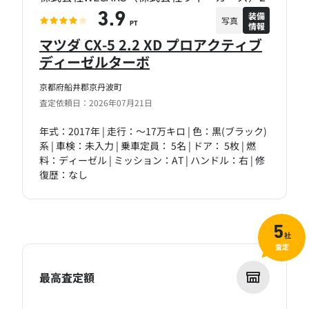
装備
3.9
写真
情報
PT
マツダ CX-5 2.2 XD プロアクティブ
ディーゼルターボ
京都府船井郡京丹波町
査定依頼日：2026年07月21日
年式：2017年 | 走行：～17万キロ | 色：黒(ブラック)
系 | 車検：未入力 | 乗車定員： 5名 | ドア： 5枚 | 燃
料：ディーゼル | ミッション：AT | ハンドル：右 | 修
復歴：なし
5
社
査定
最高査定額