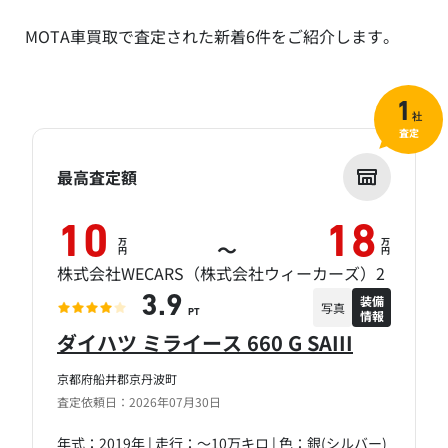
MOTA車買取で査定された新着6件をご紹介します。
1
社
査定
最高査定額
10
18
万
万
～
円
円
株式会社WECARS（株式会社ウィーカーズ）2
装備
3.9
写真
情報
PT
ダイハツ ミライース 660 G SAIII
京都府船井郡京丹波町
査定依頼日：2026年07月30日
年式：2019年 | 走行：～10万キロ | 色：銀(シルバー)