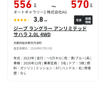
556
570
万
万
～
円
円
オートギャラリー2 株式会社AG
装備
3.8
写真
情報
PT
ジープ ラングラー アンリミテッド
サハラ 2.0L 4WD
京都府船井郡京丹波町
査定依頼日：2026年07月15日
年式：2023年 | 走行：～5万キロ | 色：青(ブルー)系 |
車検：2026年12月 | 乗車定員： 5名 | ドア： 5枚 | 燃
料：ガソリン | ミッション：AT | ハンドル：右 | 修復
歴：なし