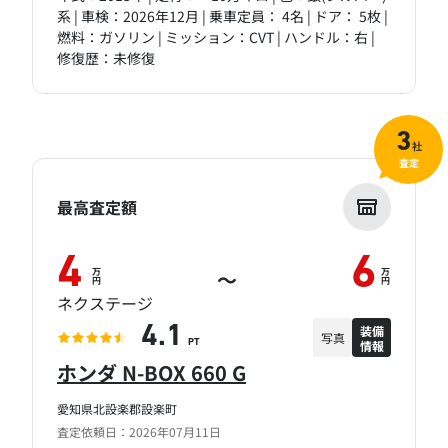
系 | 車検：2026年12月 | 乗車定員： 4名 | ドア： 5枚 |
燃料：ガソリン | ミッション：CVT | ハンドル：右 |
修復歴：未修復
3
社
査定
最高査定額
4
6
万
万
～
円
円
ネクステージ
装備
4.1
写真
情報
PT
ホンダ N-BOX 660 G
愛知県北設楽郡設楽町
査定依頼日：2026年07月11日