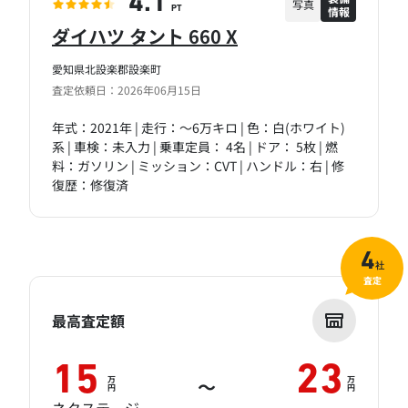
4.1
写真
情報
PT
ダイハツ タント 660 X
愛知県北設楽郡設楽町
査定依頼日：2026年06月15日
年式：2021年 | 走行：～6万キロ | 色：白(ホワイト)
系 | 車検：未入力 | 乗車定員： 4名 | ドア： 5枚 | 燃
料：ガソリン | ミッション：CVT | ハンドル：右 | 修
復歴：修復済
4
社
査定
最高査定額
15
23
万
万
～
円
円