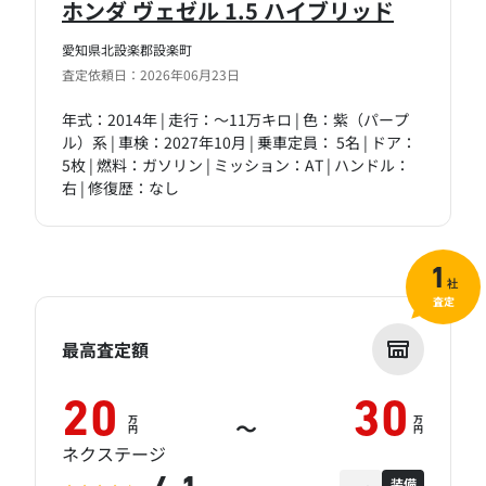
ホンダ ヴェゼル 1.5 ハイブリッド
愛知県北設楽郡設楽町
査定依頼日：2026年06月23日
年式：2014年 | 走行：～11万キロ | 色：紫（パープ
ル）系 | 車検：2027年10月 | 乗車定員： 5名 | ドア：
5枚 | 燃料：ガソリン | ミッション：AT | ハンドル：
右 | 修復歴：なし
1
社
査定
最高査定額
20
30
万
万
～
円
円
ネクステージ
装備