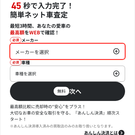
秒で入力完了！
45
簡単ネット車査定
最短3時間、あなたの愛車の
最高額
を
WEB
で確認！
メーカー
必須
メーカーを選択
車種
必須
車種を選択
次へ
無料
最高額比較に売却時の“安心”をプラス！
大切なお車の安全な取引を守る、『あんしん決済』順次ス
タート！
※あんしん決済導入済みの買取店のみのお取り扱いとなります。
あんしん決済とは