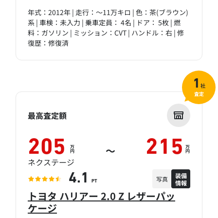
年式：2012年 | 走行：～11万キロ | 色：茶(ブラウン)
系 | 車検：未入力 | 乗車定員： 4名 | ドア： 5枚 | 燃
料：ガソリン | ミッション：CVT | ハンドル：右 | 修
復歴：修復済
1
社
査定
最高査定額
205
215
万
万
～
円
円
ネクステージ
装備
4.1
写真
情報
PT
トヨタ ハリアー 2.0 Z レザーパッ
ケージ