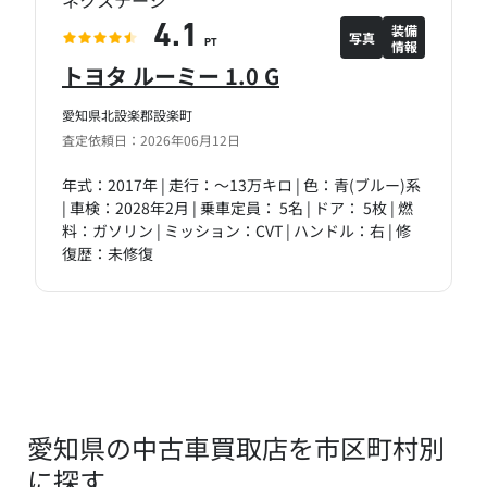
ネクステージ
装備
4.1
写真
情報
PT
トヨタ ルーミー 1.0 G
愛知県北設楽郡設楽町
査定依頼日：2026年06月12日
年式：2017年 | 走行：～13万キロ | 色：青(ブルー)系
| 車検：2028年2月 | 乗車定員： 5名 | ドア： 5枚 | 燃
料：ガソリン | ミッション：CVT | ハンドル：右 | 修
復歴：未修復
愛知県の中古車買取店を市区町村別
に探す