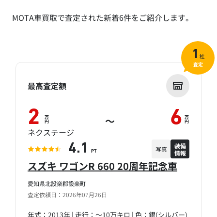
MOTA車買取で査定された新着6件をご紹介します。
1
社
査定
最高査定額
2
6
万
万
～
円
円
ネクステージ
装備
4.1
写真
情報
PT
スズキ ワゴンR 660 20周年記念車
愛知県北設楽郡設楽町
査定依頼日：2026年07月26日
年式：2013年 | 走行：～10万キロ | 色：銀(シルバー)