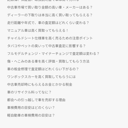
中古車市場で買い取り金額の高い車・メーカーはある？
ディーラーの下取りは本当に高く買い取ってもらえる？
走行距離や年式で、車の査定額はどれくらい変わる？
マニュアル車は高く買取ってもらえる！
チャイルドシート仕様車を高く売るための注意ポイント
タバコやペットの臭いって中古車査定に影響する？
フルモデルチェンジ・マイナーチェンジで査定額は変わる？
傷・へこみのある車を高く評価・買取してもらう方法
車の板金修理で査定額はどれくらい下がるの？
ワンボックスカーを高く買取してもらうには
中古車売却時にもらえるお金とかかる税金
車のリサイクル料ってなに？
都会への引っ越しで車を売却する理由
車検費用の目安はどのくらい？
軽自動車の車検費用の目安は？