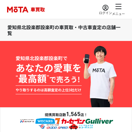
ログイン
メニュー
愛知県北設楽郡設楽町の車買取・中古車査定の店舗一
覧
愛知県北設楽郡設楽町で
あなたの愛車を
最高額
“
”
で売ろう!
やり取りするのは高額査定の上位3社だけ
1,565
提携買取店数
店！