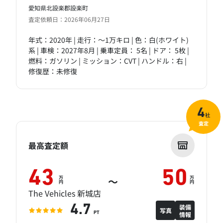
愛知県北設楽郡設楽町
査定依頼日：2026年06月27日
年式：2020年 | 走行：～1万キロ | 色：白(ホワイト)
系 | 車検：2027年8月 | 乗車定員： 5名 | ドア： 5枚 |
燃料：ガソリン | ミッション：CVT | ハンドル：右 |
修復歴：未修復
4
社
査定
最高査定額
43
50
万
万
～
円
円
The Vehicles 新城店
装備
4.7
写真
情報
PT