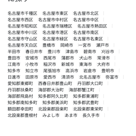
名古屋市千種区
名古屋市東区
名古屋市北区
名古屋市西区
名古屋市中村区
名古屋市中区
名古屋市昭和区
名古屋市瑞穂区
名古屋市熱田区
名古屋市中川区
名古屋市港区
名古屋市南区
名古屋市守山区
名古屋市緑区
名古屋市名東区
名古屋市天白区
豊橋市
岡崎市
一宮市
瀬戸市
半田市
春日井市
豊川市
津島市
碧南市
刈谷市
豊田市
安城市
西尾市
蒲郡市
犬山市
常滑市
江南市
小牧市
稲沢市
新城市
東海市
大府市
知多市
知立市
尾張旭市
高浜市
岩倉市
豊明市
日進市
田原市
愛西市
清須市
北名古屋市
弥富市
愛知郡東郷町
西春日井郡豊山町
丹羽郡大口町
丹羽郡扶桑町
海部郡大治町
海部郡蟹江町
海部郡飛島村
知多郡阿久比町
知多郡東浦町
知多郡南知多町
知多郡美浜町
知多郡武豊町
額田郡幸田町
北設楽郡設楽町
北設楽郡東栄町
北設楽郡豊根村
みよし市
あま市
長久手市