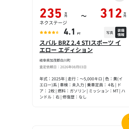
235
312
万
万
～
円
円
ネクステージ
装備
4.1
写真
情報
PT
スバル BRZ 2.4 STIスポーツ イ
エロー エディション
岐阜県加茂郡白川町
査定依頼日：2026年08月03日
年式：2025年 | 走行：～5,000キロ | 色：黄(イ
エロー)系 | 車検：未入力 | 乗車定員： 4名 | ド
ア： 2枚 | 燃料：ガソリン | ミッション：MT | ハ
ンドル：右 | 修復歴：なし