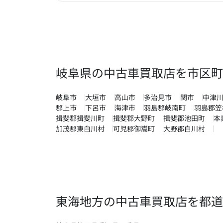
岐阜県の中古車買取店を市区町
岐阜市
大垣市
高山市
多治見市
関市
中津
郡上市
下呂市
海津市
羽島郡岐南町
羽島郡笠
揖斐郡揖斐川町
揖斐郡大野町
揖斐郡池田町
本
加茂郡東白川村
可児郡御嵩町
大野郡白川村
東海地方の中古車買取店を都道