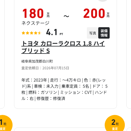
180
200
万
万
～
円
円
ネクステージ
装備
4.1
写真
情報
PT
トヨタ カローラクロス 1.8 ハイ
ブリッド S
岐阜県加茂郡白川町
査定依頼日：2026年07月15日
年式：2023年 | 走行：～4万キロ | 色：赤(レッ
ド)系 | 車検：未入力 | 乗車定員： 5名 | ドア： 5
枚 | 燃料：ガソリン | ミッション：CVT | ハンド
ル：右 | 修復歴：修復済
1
2
社
社
査定
査定