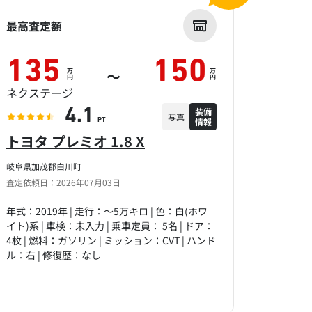
最高査定額
135
150
万
万
～
円
円
ネクステージ
装備
4.1
写真
情報
PT
トヨタ プレミオ 1.8 X
岐阜県加茂郡白川町
査定依頼日：2026年07月03日
年式：2019年 | 走行：～5万キロ | 色：白(ホワ
イト)系 | 車検：未入力 | 乗車定員： 5名 | ドア：
4枚 | 燃料：ガソリン | ミッション：CVT | ハンド
ル：右 | 修復歴：なし