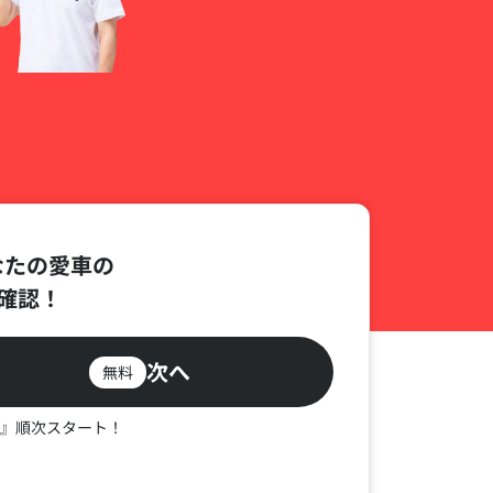
なたの愛車の
確認！
次へ
無料
』順次スタート！