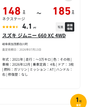
148
185
万
万
～
円
円
ネクステージ
装備
4.1
写真
情報
PT
スズキ ジムニー 660 XC 4WD
岐阜県加茂郡白川町
査定依頼日：2026年07月13日
年式：2021年 | 走行：～3万キロ | 色：その他 |
車検：2026年12月 | 乗車定員： 4名 | ドア： 3枚
| 燃料：ガソリン | ミッション：AT | ハンドル：
右 | 修復歴：なし
1
社
査定