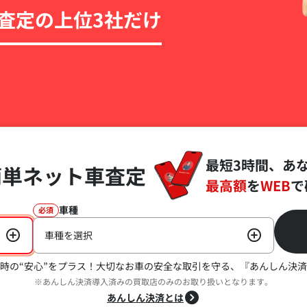
査定の上位3社だけ
最短3時間、あ
簡単ネット車査定
最高額
を
WEB
で
車種
必須
車種を選択
時の“安心”をプラス！
大切なお車の安全な取引を守る、『あんしん決済
※あんしん決済導入済みの買取店のみのお取り扱いとなります。
あんしん決済とは