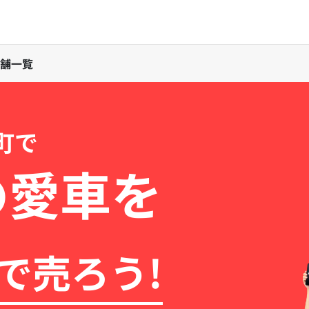
舗一覧
町で
の愛車を
で売ろう!