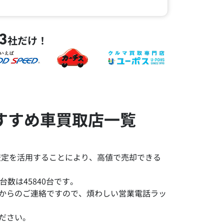
3
社だけ！
すすめ車買取店一覧
査定を活用することにより、高値で売却できる
数は45840台です。
みからのご連絡ですので、煩わしい営業電話ラッ
ださい。