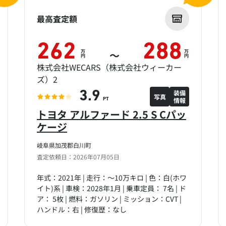
最高査定額
262
288
万
万
～
円
円
株式会社WECARS（株式会社ウィーカー
ズ）2
装備
3.9
写真
情報
PT
トヨタ アルファード 2.5 S Cパッ
ケージ
岐阜県加茂郡白川町
査定依頼日：2026年07月05日
年式：2021年 | 走行：～10万キロ | 色：白(ホワ
イト)系 | 車検：2028年1月 | 乗車定員： 7名 | ド
ア： 5枚 | 燃料：ガソリン | ミッション：CVT |
ハンドル：右 | 修復歴：なし