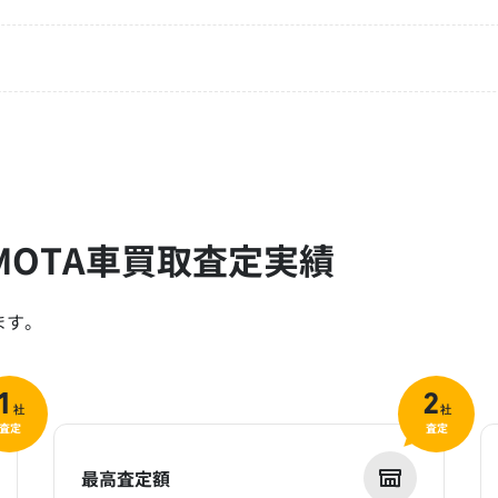
OTA車買取査定実績
ます。
1
2
社
社
査定
査定
最高査定額