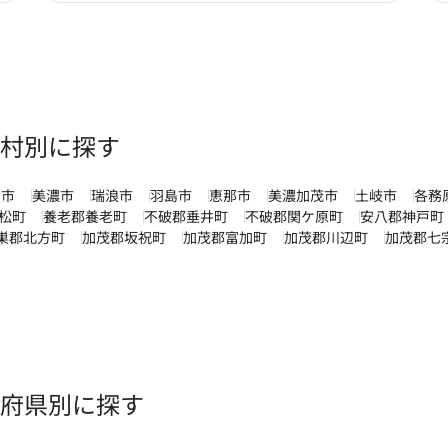
村別に探す
川市
美濃市
瑞浪市
羽島市
恵那市
美濃加茂市
土岐市
各務
松町
養老郡養老町
不破郡垂井町
不破郡関ケ原町
安八郡神戸町
巣郡北方町
加茂郡坂祝町
加茂郡富加町
加茂郡川辺町
加茂郡七
府県別に探す