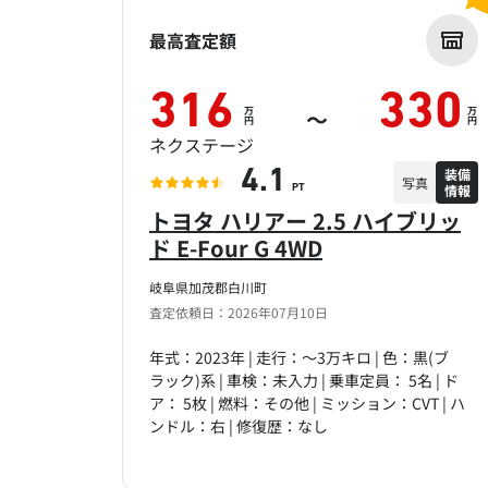
最高査定額
316
330
万
万
～
円
円
ネクステージ
装備
4.1
写真
情報
PT
トヨタ ハリアー 2.5 ハイブリッ
ド E-Four G 4WD
岐阜県加茂郡白川町
査定依頼日：2026年07月10日
年式：2023年 | 走行：～3万キロ | 色：黒(ブ
ラック)系 | 車検：未入力 | 乗車定員： 5名 | ド
ア： 5枚 | 燃料：その他 | ミッション：CVT | ハ
ンドル：右 | 修復歴：なし