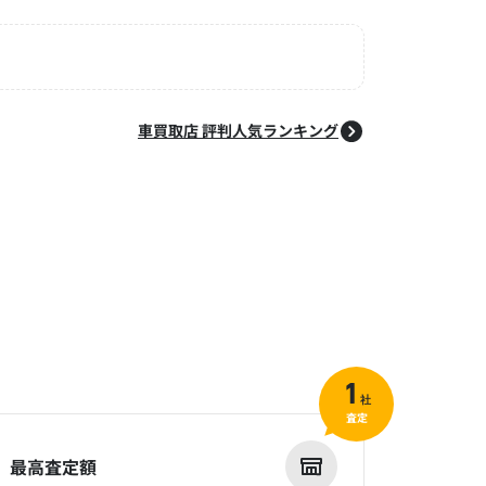
車買取店 評判人気ランキング
1
社
査定
最高査定額