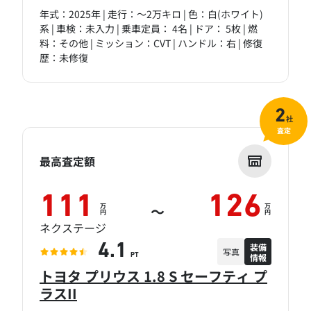
年式：2025年 | 走行：～2万キロ | 色：白(ホワイト)
系 | 車検：未入力 | 乗車定員： 4名 | ドア： 5枚 | 燃
料：その他 | ミッション：CVT | ハンドル：右 | 修復
歴：未修復
2
社
査定
最高査定額
111
126
万
万
～
円
円
ネクステージ
装備
4.1
写真
情報
PT
トヨタ プリウス 1.8 S セーフティ プ
ラスII