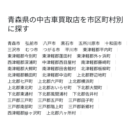
青森県の中古車買取店を市区町村別
に探す
青森市
弘前市
八戸市
黒石市
五所川原市
十和田市
三沢市
むつ市
つがる市
平川市
東津軽郡平内町
東津軽郡今別町
東津軽郡蓬田村
東津軽郡外ヶ浜町
西津軽郡深浦町
中津軽郡西目屋村
南津軽郡藤崎町
南津軽郡大鰐町
南津軽郡田舎館村
北津軽郡板柳町
北津軽郡鶴田町
北津軽郡中泊町
上北郡野辺地町
上北郡七戸町
上北郡六戸町
上北郡横浜町
上北郡東北町
上北郡おいらせ町
下北郡大間町
下北郡東通村
下北郡風間浦村
下北郡佐井村
三戸郡三戸町
三戸郡五戸町
三戸郡田子町
三戸郡南部町
三戸郡階上町
三戸郡新郷村
西津軽郡鰺ヶ沢町
上北郡六ヶ所村