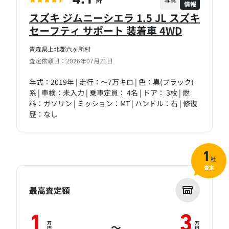
情報
PT
スズキ ジムニーシエラ 1.5 JL スズキ
セーフティ サポート 装着車 4WD
青森県上北郡六ヶ所村
査定依頼日：2026年07月26日
年式：2019年 | 走行：～7万キロ | 色：黒(ブラック)
系 | 車検：未入力 | 乗車定員： 4名 | ドア： 3枚 | 燃
料：ガソリン | ミッション：MT | ハンドル：右 | 修復
歴：なし
1
社
査定
最高査定額
1
3
万
万
～
円
円