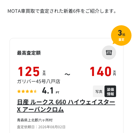
MOTA車買取で査定された新着6件をご紹介します。
3
社
査定
最高査定額
125
140
万
万
～
円
円
ガリバー45号八戸店
装備
4.1
写真
情報
PT
日産 ルークス 660 ハイウェイスター
X アーバンクロム
青森県上北郡六ヶ所村
査定依頼日：2026年08月02日