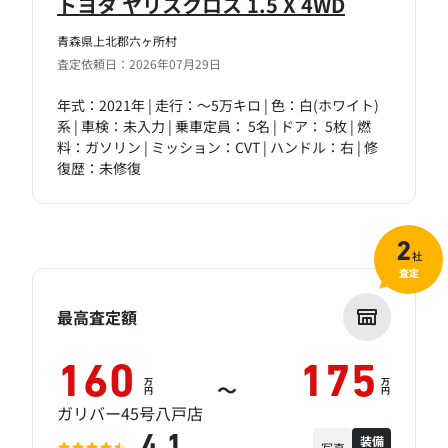
トヨタ ヤリスクロス 1.5 X 4WD
青森県上北郡六ヶ所村
査定依頼日：2026年07月29日
年式：2021年 | 走行：～5万キロ | 色：白(ホワイト)
系 | 車検：未入力 | 乗車定員： 5名 | ドア： 5枚 | 燃
料：ガソリン | ミッション：CVT | ハンドル：右 | 修
復歴：未修復
2
社
査定
最高査定額
160
175
万
万
～
円
円
ガリバー45号八戸店
装備
4.1
写真