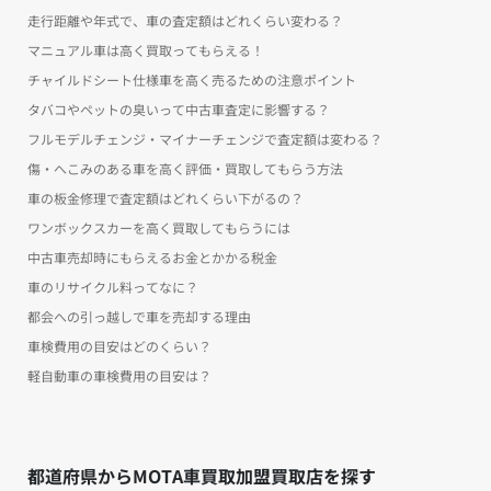
走行距離や年式で、車の査定額はどれくらい変わる？
マニュアル車は高く買取ってもらえる！
チャイルドシート仕様車を高く売るための注意ポイント
タバコやペットの臭いって中古車査定に影響する？
フルモデルチェンジ・マイナーチェンジで査定額は変わる？
傷・へこみのある車を高く評価・買取してもらう方法
車の板金修理で査定額はどれくらい下がるの？
ワンボックスカーを高く買取してもらうには
中古車売却時にもらえるお金とかかる税金
車のリサイクル料ってなに？
都会への引っ越しで車を売却する理由
車検費用の目安はどのくらい？
軽自動車の車検費用の目安は？
都道府県からMOTA車買取加盟買取店を探す