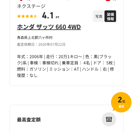
ネクステージ
装備
4.1
写真
情報
PT
ホンダ ザッツ 660 4WD
青森県上北郡六ヶ所村
査定依頼日：2026年07月22日
年式：2006年 | 走行：20万1キロ～ | 色：黒(ブラッ
ク)系 | 車検：車検切れ | 乗車定員： 4名 | ドア： 5枚 |
燃料：ガソリン | ミッション：AT | ハンドル：右 | 修
復歴：なし
2
社
査定
最高査定額