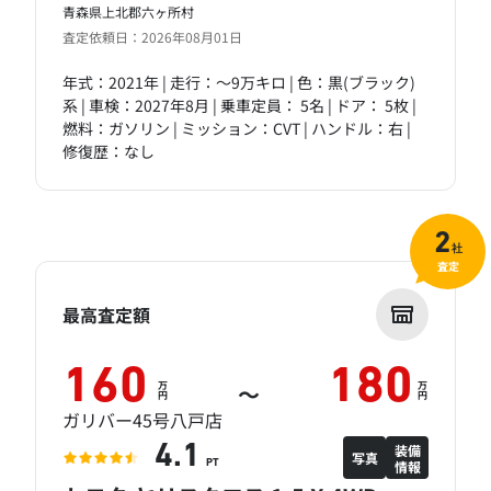
青森県上北郡六ヶ所村
査定依頼日：2026年08月01日
年式：2021年 | 走行：～9万キロ | 色：黒(ブラック)
系 | 車検：2027年8月 | 乗車定員： 5名 | ドア： 5枚 |
燃料：ガソリン | ミッション：CVT | ハンドル：右 |
修復歴：なし
2
社
査定
最高査定額
160
180
万
万
～
円
円
ガリバー45号八戸店
装備
4.1
写真
情報
PT