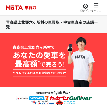
ログイン
メニュー
青森県上北郡六ヶ所村の車買取・中古車査定の店舗一
覧
青森県上北郡六ヶ所村で
あなたの愛車を
最高額
“
”
で売ろう!
やり取りするのは高額査定の上位3社だけ
1,559
提携買取店数
店！