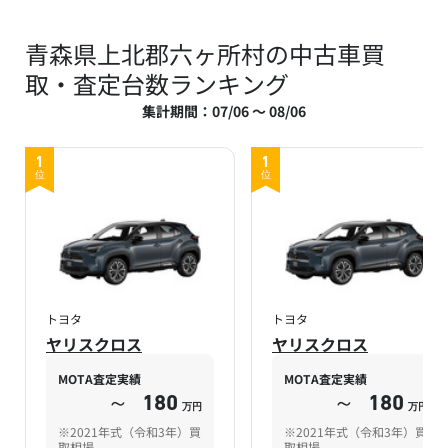
青森県上北郡六ヶ所村の中古車買
取・査定台数ランキング
集計期間：07/06 ～ 08/06
1
1
位
位
トヨタ
トヨタ
ヤリスクロス
ヤリスクロス
MOTA査定実績
MOTA査定実績
～
180
～
180
万円
万円
※2021年式（令和3年）買
※2021年式（令和3年）買
取相場
取相場