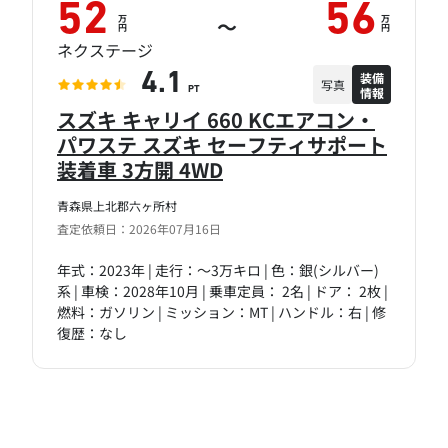
52
56
万
万
～
円
円
ネクステージ
装備
4.1
写真
情報
PT
スズキ キャリイ 660 KCエアコン・
パワステ スズキ セーフティサポート
装着車 3方開 4WD
青森県上北郡六ヶ所村
査定依頼日：2026年07月16日
年式：2023年 | 走行：～3万キロ | 色：銀(シルバー)
系 | 車検：2028年10月 | 乗車定員： 2名 | ドア： 2枚 |
燃料：ガソリン | ミッション：MT | ハンドル：右 | 修
復歴：なし