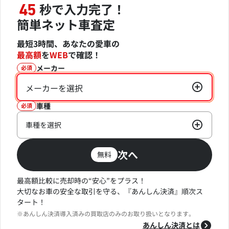
秒で入力完了！
45
簡単ネット車査定
最短3時間、あなたの愛車の
最高額
を
WEB
で確認！
メーカー
必須
メーカーを選択
車種
必須
車種を選択
次へ
無料
最高額比較に売却時の“安心”をプラス！
大切なお車の安全な取引を守る、『あんしん決済』順次ス
タート！
※あんしん決済導入済みの買取店のみのお取り扱いとなります。
あんしん決済とは