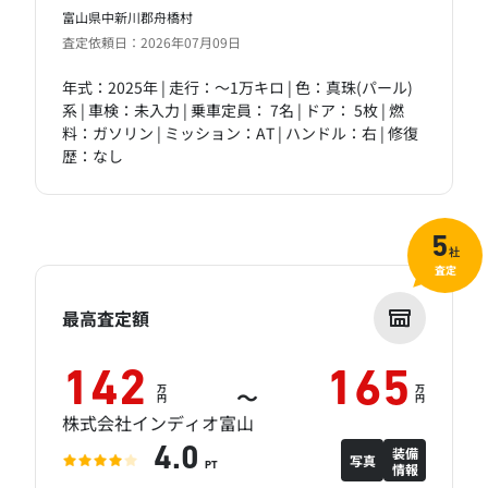
富山県中新川郡舟橋村
査定依頼日：2026年07月09日
年式：2025年 | 走行：～1万キロ | 色：真珠(パール)
系 | 車検：未入力 | 乗車定員： 7名 | ドア： 5枚 | 燃
料：ガソリン | ミッション：AT | ハンドル：右 | 修復
歴：なし
5
社
査定
最高査定額
142
165
万
万
～
円
円
株式会社インディオ富山
装備
4.0
写真
情報
PT