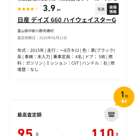
装備
3.9
写真
情報
PT
日産 デイズ 660 ハイウェイスターG
富山県中新川郡舟橋村
査定依頼日：2026年06月21日
年式：2015年 | 走行：～8万キロ | 色：黒(ブラック)
系 | 車検：未入力 | 乗車定員： 4名 | ドア： 5枚 | 燃
料：ガソリン | ミッション：CVT | ハンドル：右 | 修
復歴：なし
1
社
査定
最高査定額
95
110
万
万