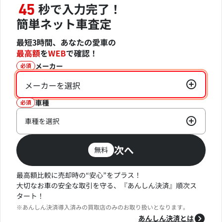
秒で入力完了！
45
簡単ネット車査定
最短3時間、あなたの愛車の
最高額
を
WEB
で確認！
メーカー
必須
メーカーを選択
車種
必須
車種を選択
次へ
無料
最高額比較に売却時の“安心”をプラス！
大切なお車の安全な取引を守る、『あんしん決済』順次ス
タート！
※あんしん決済導入済みの買取店のみのお取り扱いとなります。
あんしん決済とは