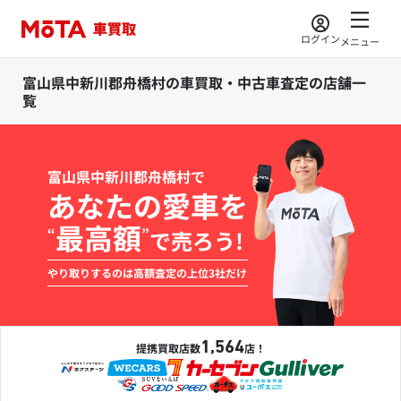
ログイン
メニュー
富山県中新川郡舟橋村の車買取・中古車査定の店舗一
覧
富山県中新川郡舟橋村で
あなたの愛車を
最高額
“
”
で売ろう!
やり取りするのは高額査定の上位3社だけ
1,564
提携買取店数
店！