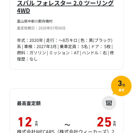
スバル フォレスター 2.0 ツーリング
4WD
富山県中新川郡舟橋村
査定依頼日：2026年07月08日
年式：2020年 | 走行：～8万キロ | 色：黒(ブラック)
系 | 車検：2027年3月 | 乗車定員： 5名 | ドア： 5枚 |
燃料：ガソリン | ミッション：AT | ハンドル：右 | 修
復歴：なし
3
社
査定
最高査定額
12
25
万
万
～
円
円
株式会社WECARS（株式会社ウィーカーズ）2