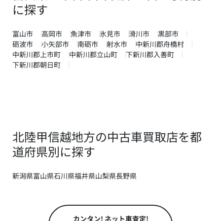
に探す
富山市
高岡市
魚津市
氷見市
滑川市
黒部市
砺波市
小矢部市
南砺市
射水市
中新川郡舟橋村
中新川郡上市町
中新川郡立山町
下新川郡入善町
下新川郡朝日町
北陸甲信越地方の中古車買取店を都
道府県別に探す
新潟県
富山県
石川県
福井県
山梨県
長野県
カンタン! ネット車査定!