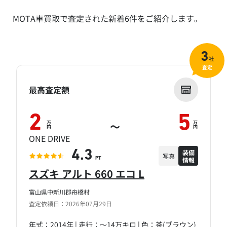
MOTA車買取で査定された新着6件をご紹介します。
3
社
査定
最高査定額
2
5
万
万
～
円
円
ONE DRIVE
装備
4.3
写真
情報
PT
スズキ アルト 660 エコ L
富山県中新川郡舟橋村
査定依頼日：2026年07月29日
年式：2014年 | 走行：～14万キロ | 色：茶(ブラウン)