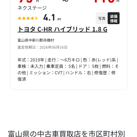
～
円
円
ネクステージ
装備
4.1
写真
情報
PT
トヨタ C-HR ハイブリッド 1.8 G
富山県中新川郡舟橋村
査定依頼日：2026年06月16日
年式：2019年 | 走行：～6万キロ | 色：赤(レッド)系 |
車検：未入力 | 乗車定員： 5名 | ドア： 5枚 | 燃料：そ
の他 | ミッション：CVT | ハンドル：右 | 修復歴：修
復済
富山県の中古車買取店を市区町村別