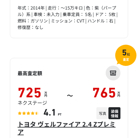
年式：2014年 | 走行：～15万キロ | 色：紫（パープ
ル）系 | 車検：未入力 | 乗車定員： 5名 | ドア： 5枚 |
燃料：ガソリン | ミッション：CVT | ハンドル：右 |
修復歴：なし
5
社
査定
最高査定額
725
765
万
万
～
円
円
ネクステージ
装備
4.1
写真
情報
PT
トヨタ ヴェルファイア 2.4 Zプレミ
ア