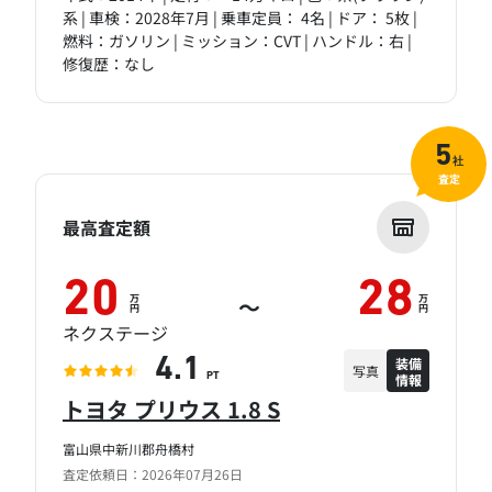
系 | 車検：2028年7月 | 乗車定員： 4名 | ドア： 5枚 |
燃料：ガソリン | ミッション：CVT | ハンドル：右 |
修復歴：なし
5
社
査定
最高査定額
20
28
万
万
～
円
円
ネクステージ
装備
4.1
写真
情報
PT
トヨタ プリウス 1.8 S
富山県中新川郡舟橋村
査定依頼日：2026年07月26日