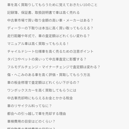
車を高く買取りしてもらうために覚えておきたい10のこと
記録簿、保証書、取扱説明書で車は高く売れる
中古車市場で買い取り金額の高い車・メーカーはある？
ディーラーの下取りは本当に高く買い取ってもらえる？
走行距離や年式で、車の査定額はどれくらい変わる？
マニュアル車は高く買取ってもらえる！
チャイルドシート仕様車を高く売るための注意ポイント
タバコやペットの臭いって中古車査定に影響する？
フルモデルチェンジ・マイナーチェンジで査定額は変わる？
傷・へこみのある車を高く評価・買取してもらう方法
車の板金修理で査定額はどれくらい下がるの？
ワンボックスカーを高く買取してもらうには
中古車売却時にもらえるお金とかかる税金
車のリサイクル料ってなに？
都会への引っ越しで車を売却する理由
車検費用の目安はどのくらい？
軽自動車の車検費用の目安は？