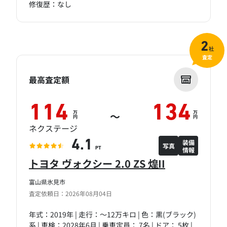
修復歴：なし
2
社
査定
最高査定額
114
134
万
万
～
円
円
ネクステージ
装備
4.1
写真
情報
PT
トヨタ ヴォクシー 2.0 ZS 煌II
富山県氷見市
査定依頼日：2026年08月04日
年式：2019年 | 走行：～12万キロ | 色：黒(ブラック)
系 | 車検：2028年6月 | 乗車定員： 7名 | ドア： 5枚 |