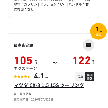
燃料：ガソリン | ミッション：CVT | ハンドル：右 |
修復歴：なし
1
社
査定
最高査定額
105
122
万
万
～
円
円
ネクステージ
装備
4.1
写真
情報
PT
マツダ CX-3 1.5 15S ツーリング
富山県氷見市
査定依頼日：2026年07月29日