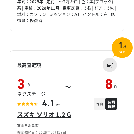
年式：2025年 | 走行：～2万キロ | 色：黒(ブラック)
系 | 車検：2028年11月 | 乗車定員： 5名 | ドア： 5枚 |
燃料：ガソリン | ミッション：AT | ハンドル：右 | 修
復歴：修復済
1
社
査定
最高査定額
3
8
万
万
～
円
円
ネクステージ
装備
4.1
写真
情報
PT
スズキ ソリオ 1.2 G
富山県氷見市
査定依頼日：2026年07月28日