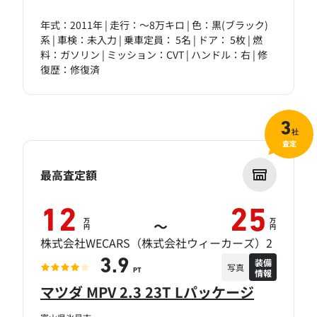
年式：2011年 | 走行：～8万キロ | 色：黒(ブラック)
系 | 車検：未入力 | 乗車定員： 5名 | ドア： 5枚 | 燃
料：ガソリン | ミッション：CVT | ハンドル：右 | 修
復歴：修復済
3
社
査定
最高査定額
12
25
万
万
～
円
円
株式会社WECARS（株式会社ウィーカーズ）2
装備
3.9
写真
情報
PT
マツダ MPV 2.3 23T Lパッケージ