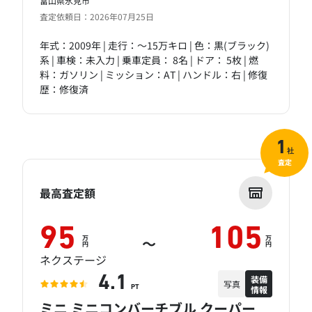
富山県氷見市
査定依頼日：2026年07月25日
年式：2009年 | 走行：～15万キロ | 色：黒(ブラック)
系 | 車検：未入力 | 乗車定員： 8名 | ドア： 5枚 | 燃
料：ガソリン | ミッション：AT | ハンドル：右 | 修復
歴：修復済
1
社
査定
最高査定額
95
105
万
万
～
円
円
ネクステージ
装備
4.1
写真
情報
PT
ミニ ミニコンバーチブル クーパー