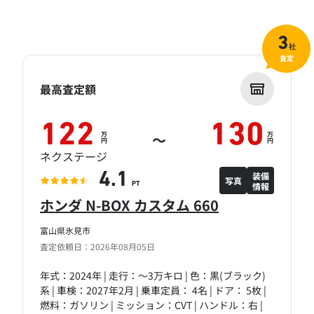
3
社
査定
最高査定額
122
130
万
万
～
円
円
ネクステージ
装備
4.1
写真
情報
PT
ホンダ N-BOX カスタム 660
富山県氷見市
査定依頼日：2026年08月05日
年式：2024年 | 走行：～3万キロ | 色：黒(ブラック)
系 | 車検：2027年2月 | 乗車定員： 4名 | ドア： 5枚 |
燃料：ガソリン | ミッション：CVT | ハンドル：右 |