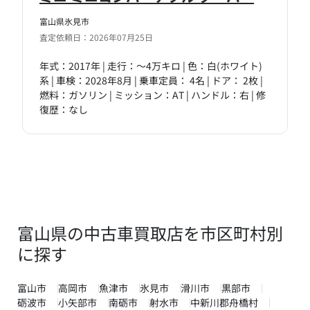
富山県氷見市
査定依頼日：2026年07月25日
年式：2017年 | 走行：～4万キロ | 色：白(ホワイト)
系 | 車検：2028年8月 | 乗車定員： 4名 | ドア： 2枚 |
燃料：ガソリン | ミッション：AT | ハンドル：右 | 修
復歴：なし
富山県の中古車買取店を市区町村別
に探す
富山市
高岡市
魚津市
氷見市
滑川市
黒部市
砺波市
小矢部市
南砺市
射水市
中新川郡舟橋村