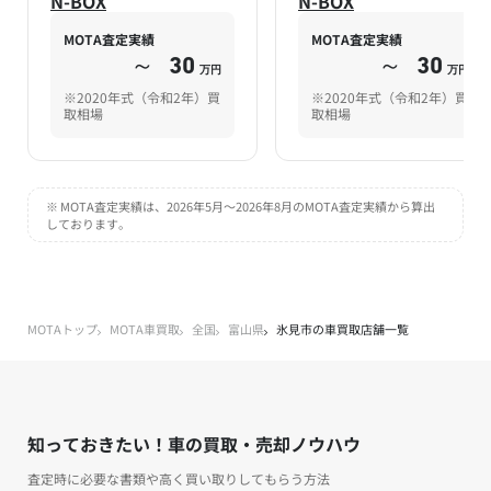
N-BOX
N-BOX
MOTA査定実績
MOTA査定実績
～
30
～
30
万円
万円
※2020年式（令和2年）買
※2020年式（令和2年）買
取相場
取相場
※ MOTA査定実績は、2026年5月～2026年8月のMOTA査定実績から算出
しております。
MOTAトップ
MOTA車買取
全国
富山県
氷見市の車買取店舗一覧
知っておきたい！車の買取・売却ノウハウ
査定時に必要な書類や高く買い取りしてもらう方法