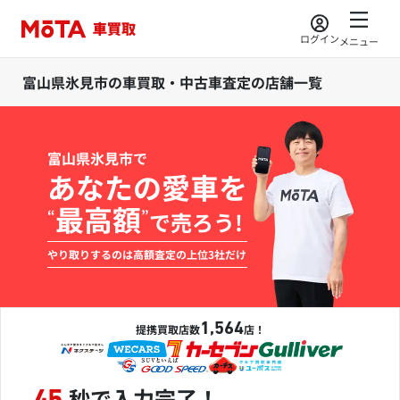
ログイン
メニュー
富山県氷見市の車買取・中古車査定の店舗一覧
富山県氷見市で
あなたの愛車を
最高額
“
”
で売ろう!
やり取りするのは高額査定の上位3社だけ
1,564
提携買取店数
店！
秒で入力完了！