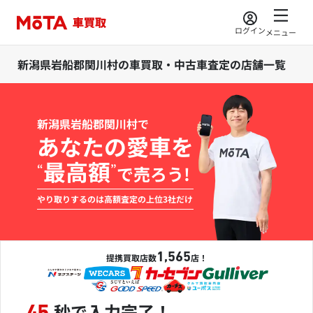
ログイン
メニュー
新潟県岩船郡関川村の車買取・中古車査定の店舗一覧
新潟県岩船郡関川村で
あなたの愛車を
最高額
“
”
で売ろう!
やり取りするのは高額査定の上位3社だけ
1,565
提携買取店数
店！
秒で入力完了！