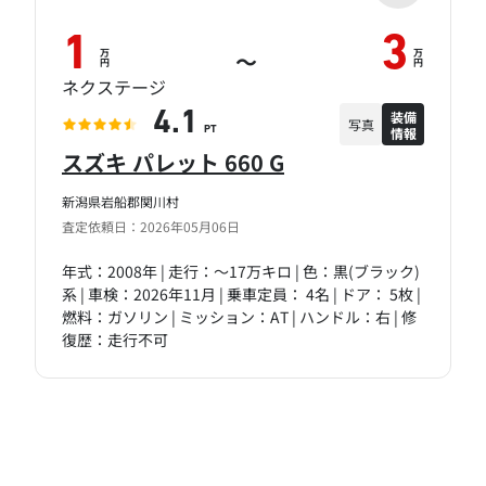
1
3
万
万
～
円
円
ネクステージ
装備
4.1
写真
情報
PT
スズキ パレット 660 G
新潟県岩船郡関川村
査定依頼日：2026年05月06日
年式：2008年 | 走行：～17万キロ | 色：黒(ブラック)
系 | 車検：2026年11月 | 乗車定員： 4名 | ドア： 5枚 |
燃料：ガソリン | ミッション：AT | ハンドル：右 | 修
復歴：走行不可