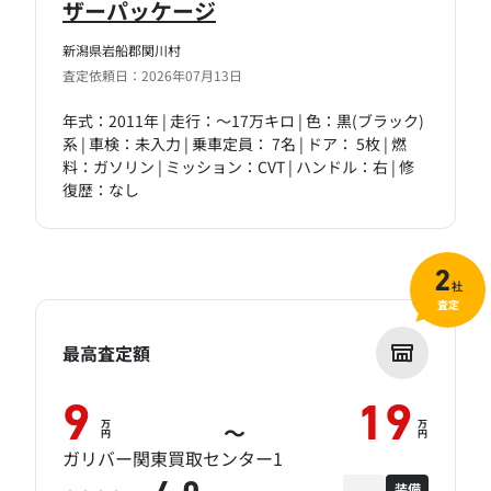
ザーパッケージ
新潟県岩船郡関川村
査定依頼日：2026年07月13日
年式：2011年 | 走行：～17万キロ | 色：黒(ブラック)
系 | 車検：未入力 | 乗車定員： 7名 | ドア： 5枚 | 燃
料：ガソリン | ミッション：CVT | ハンドル：右 | 修
復歴：なし
2
社
査定
最高査定額
9
19
万
万
～
円
円
ガリバー関東買取センター1
装備