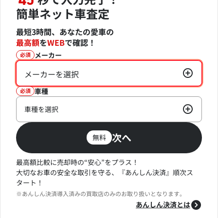
45
簡単ネット車査定
最短3時間、あなたの愛車の
最高額
を
WEB
で確認！
メーカー
必須
メーカーを選択
車種
必須
車種を選択
次へ
無料
最高額比較に売却時の“安心”をプラス！
大切なお車の安全な取引を守る、『あんしん決済』順次ス
タート！
※あんしん決済導入済みの買取店のみのお取り扱いとなります。
あんしん決済とは