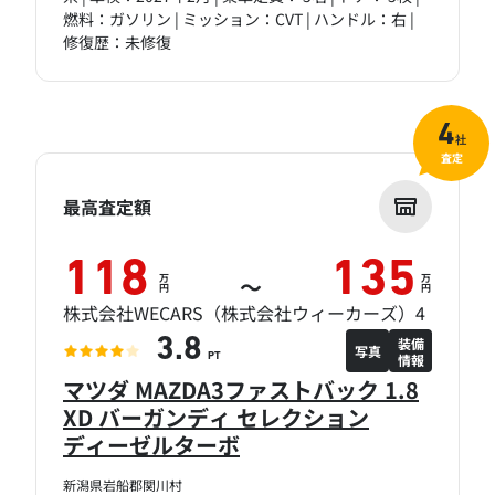
燃料：ガソリン | ミッション：CVT | ハンドル：右 |
修復歴：未修復
4
社
査定
最高査定額
118
135
万
万
～
円
円
株式会社WECARS（株式会社ウィーカーズ）4
装備
3.8
写真
情報
PT
マツダ MAZDA3ファストバック 1.8
XD バーガンディ セレクション
ディーゼルターボ
新潟県岩船郡関川村