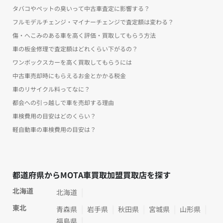
タバコやペットの臭いって中古車査定に影響する？
フルモデルチェンジ・マイナーチェンジで査定額は変わる？
傷・へこみのある車を高く評価・買取してもらう方法
車の板金修理で査定額はどれくらい下がるの？
ワンボックスカーを高く買取してもらうには
中古車売却時にもらえるお金とかかる税金
車のリサイクル料ってなに？
都会への引っ越しで車を売却する理由
車検費用の目安はどのくらい？
軽自動車の車検費用の目安は？
都道府県からMOTA車買取加盟買取店を探す
北海道
北海道
東北
青森県
岩手県
秋田県
宮城県
山形県
福島県