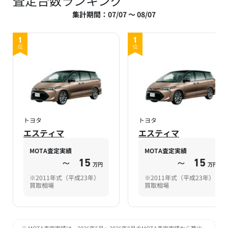
査定台数ランキング
集計期間：07/07 ～ 08/07
1
1
位
位
トヨタ
トヨタ
エスティマ
エスティマ
MOTA査定実績
MOTA査定実績
～
15
～
15
万円
万円
※2011年式（平成23年）
※2011年式（平成23年）
買取相場
買取相場
※ MOTA査定実績は、2026年5月～2026年8月のMOTA査定実績から算出