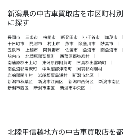
新潟県の中古車買取店を市区町村別
に探す
長岡市
三条市
柏崎市
新発田市
小千谷市
加茂市
十日町市
見附市
村上市
燕市
糸魚川市
妙高市
五泉市
上越市
阿賀野市
佐渡市
魚沼市
南魚沼市
胎内市
北蒲原郡聖籠町
西蒲原郡弥彦村
南蒲原郡田上町
東蒲原郡阿賀町
三島郡出雲崎町
南魚沼郡湯沢町
中魚沼郡津南町
刈羽郡刈羽村
岩船郡関川村
岩船郡粟島浦村
新潟市北区
新潟市秋葉区
新潟市江南区
新潟市西蒲区
新潟市南区
新潟市西区
新潟市東区
新潟市中央区
北陸甲信越地方の中古車買取店を都