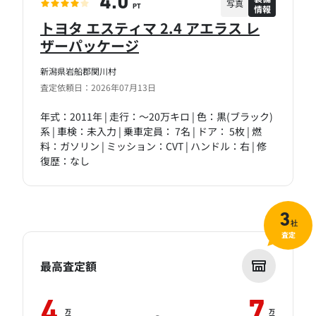
4.0
写真
情報
PT
トヨタ エスティマ 2.4 アエラス レ
ザーパッケージ
新潟県岩船郡関川村
査定依頼日：2026年07月13日
年式：2011年 | 走行：～20万キロ | 色：黒(ブラック)
系 | 車検：未入力 | 乗車定員： 7名 | ドア： 5枚 | 燃
料：ガソリン | ミッション：CVT | ハンドル：右 | 修
復歴：なし
3
社
査定
最高査定額
4
7
万
万