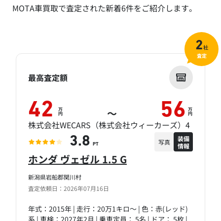
MOTA車買取で査定された新着6件をご紹介します。
2
社
査定
最高査定額
42
56
万
万
～
円
円
株式会社WECARS（株式会社ウィーカーズ）4
装備
3.8
写真
情報
PT
ホンダ ヴェゼル 1.5 G
新潟県岩船郡関川村
査定依頼日：2026年07月16日
年式：2015年 | 走行：20万1キロ～ | 色：赤(レッド)
系 | 車検：2027年2月 | 乗車定員： 5名 | ドア： 5枚 |