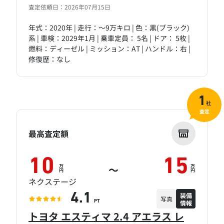
査定依頼日：2026年07月15日
年式：2020年 | 走行：～9万キロ | 色：黒(ブラック)
系 | 車検：2029年1月 | 乗車定員： 5名 | ドア： 5枚 |
燃料：ディーゼル | ミッション：AT | ハンドル：右 |
修復歴：なし
1
社
査定
最高査定額
10
15
万
万
～
円
円
ネクステージ
装備
4.1
写真
情報
PT
トヨタ エスティマ 2.4 アエラス レ