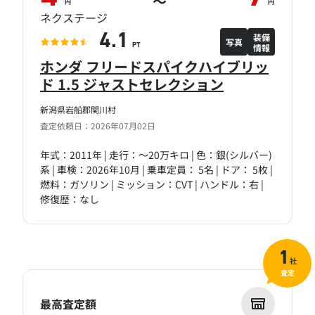
～
円
円
ネクステージ
装備
4.1
写真
情報
PT
ホンダ フリードスパイクハイブリッ
ド 1.5 ジャストセレクション
新潟県岩船郡関川村
査定依頼日：2026年07月02日
年式：2011年 | 走行：～20万キロ | 色：銀(シルバー)
系 | 車検：2026年10月 | 乗車定員： 5名 | ドア： 5枚 |
燃料：ガソリン | ミッション：CVT | ハンドル：右 |
修復歴：なし
1
社
査定
最高査定額