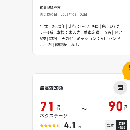
徳島県鳴門市
査定依頼日：2026年08月02日
年式：2020年 | 走行：～6万キロ | 色：灰(グ
レー)系 | 車検：未入力 | 乗車定員： 5名 | ドア：
5枚 | 燃料：その他 | ミッション：AT | ハンド
ル：右 | 修復歴：なし
最高査定額
71
90
万
万
～
円
円
ネクステージ
装備
4.1
写真
情報
PT