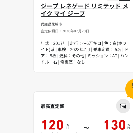
ジープ レネゲード リミテッド メ
イク マイ ジープ
兵庫県尼崎市
査定依頼日：2026年07月28日
年式：2017年 | 走行：～6万キロ | 色：白(ホワ
イト)系 | 車検：2028年7月 | 乗車定員： 5名 | ド
ア： 5枚 | 燃料：その他 | ミッション：AT | ハン
ドル：右 | 修復歴：なし
最高査定額
120
130
万
万
～
円
円