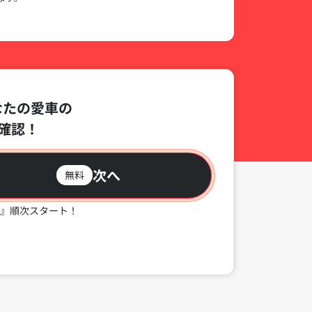
なたの愛車の
確認！
次へ
無料
』順次スタート！