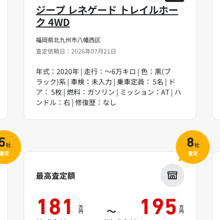
ジープ レネゲード トレイルホー
ク 4WD
福岡県北九州市八幡西区
査定依頼日：2026年07月21日
年式：2020年 | 走行：～6万キロ | 色：黒(ブ
ラック)系 | 車検：未入力 | 乗車定員： 5名 | ド
ア： 5枚 | 燃料：ガソリン | ミッション：AT | ハ
ンドル：右 | 修復歴：なし
5
8
社
社
査定
査定
最高査定額
181
195
万
万
～
円
円