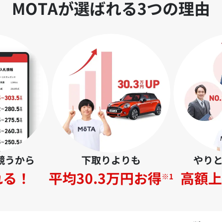
MOTAが選ばれる3つの理由
競うから
下取りよりも
やり
れる！
平均30.3万円お得
高額上
※1