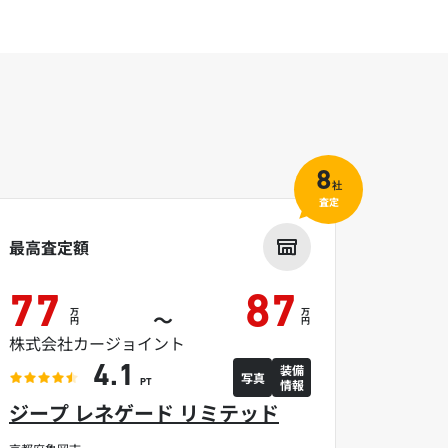
8
社
査定
最高査定額
77
87
万
万
～
円
円
株式会社カージョイント
装備
4.1
写真
情報
PT
ジープ レネゲード リミテッド