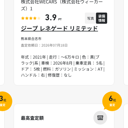
株式会社WECARS（株式会社ウィーカー
ズ）1
装備
3.9
写真
情報
PT
ジープ レネゲード リミテッド
熊本県合志市
査定依頼日：2026年07月18日
年式：2021年 | 走行：～6万キロ | 色：黒(ブ
ラック)系 | 車検：2026年8月 | 乗車定員： 5名 |
ドア： 5枚 | 燃料：ガソリン | ミッション：AT |
ハンドル：右 | 修復歴：なし
3
6
社
社
査定
査定
最高査定額