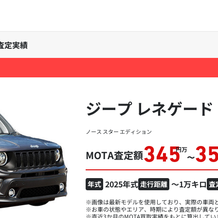
査定実績
ジープ レネゲード
ノース スター エディション
345
3
万円
MOTA査定額
〜
2025年式
～1万キロ
年式
走行距離
査
※画像は最新モデルを使用しており、実際の車両
※お車の状態やエリア、時期により査定額が異な
※直近3か月のMOTA買取実績をもとに算出してい