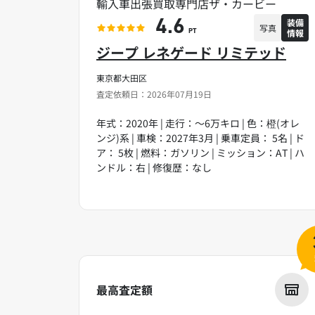
輸入車出張買取専門店ザ・カービー
装備
4.6
写真
情報
PT
ジープ レネゲード リミテッド
東京都大田区
査定依頼日：2026年07月19日
年式：2020年 | 走行：～6万キロ | 色：橙(オレ
ンジ)系 | 車検：2027年3月 | 乗車定員： 5名 | ド
ア： 5枚 | 燃料：ガソリン | ミッション：AT | ハ
ンドル：右 | 修復歴：なし
最高査定額