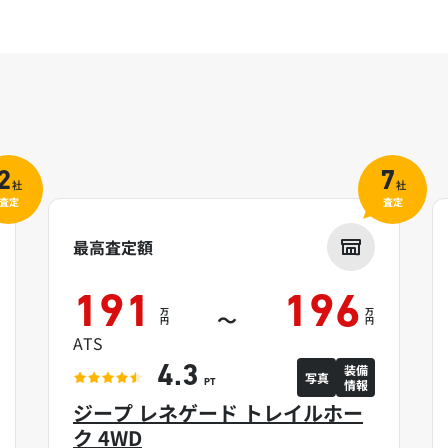
2
7
社
社
査定
査定
最高査定額
191
196
万
万
～
円
円
ATS
装備
4.3
写真
情報
PT
ジープ レネゲード トレイルホー
ク 4WD