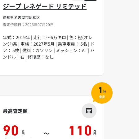
ジープ レネゲード リミテッド
愛知県名古屋市昭和区
査定依頼日：2026年07月20日
年式：2019年 | 走行：～6万キロ | 色：橙(オレ
ンジ)系 | 車検：2027年5月 | 乗車定員： 5名 | ド
ア： 5枚 | 燃料：ガソリン | ミッション：AT | ハ
ンドル：右 | 修復歴：なし
1
社
査定
最高査定額
90
110
万
万
～
円
円