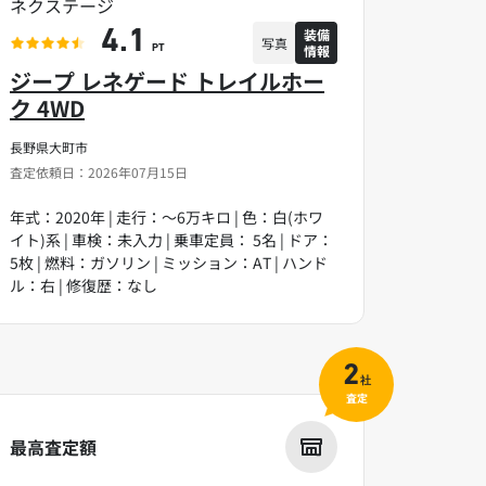
ネクステージ
装備
4.1
写真
情報
PT
ジープ レネゲード トレイルホー
ク 4WD
長野県大町市
査定依頼日：2026年07月15日
年式：2020年 | 走行：～6万キロ | 色：白(ホワ
イト)系 | 車検：未入力 | 乗車定員： 5名 | ドア：
5枚 | 燃料：ガソリン | ミッション：AT | ハンド
ル：右 | 修復歴：なし
2
社
査定
最高査定額