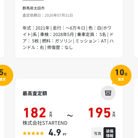
群馬県太田市
査定依頼日：2026年07月31日
年式：2021年 | 走行：～6万キロ | 色：白(ホワ
イト)系 | 車検：2028年5月 | 乗車定員： 5名 | ド
ア： 5枚 | 燃料：ガソリン | ミッション：AT | ハ
ンドル：右 | 修復歴：なし
5
10
社
社
査定
査定
最高査定額
182
195
万
万
～
円
円
株式会社STARTEND
装備
4.9
写真
情報
PT