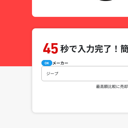
45
秒で入力完了！
メーカー
必須
OK
ジープ
最高額比較に売却