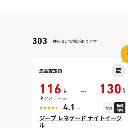
303
件の査定実績があります。
最高査定額
116
130
万
万
～
円
円
ネクステージ
装備
4.1
写真
情報
PT
ジープ レネゲード ナイトイーグ
ル