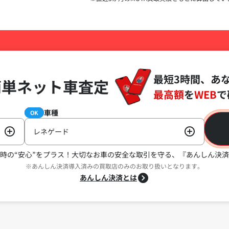
最短3時間、あ
簡単ネット車査定
最高額
を
WEB
で
車種
必須
OK
レネゲード
時の“安心”をプラス！
大切なお車の安全な取引を守る、『あんしん決済
※あんしん決済導入済みの買取店のみのお取り扱いとなります。
あんしん決済とは