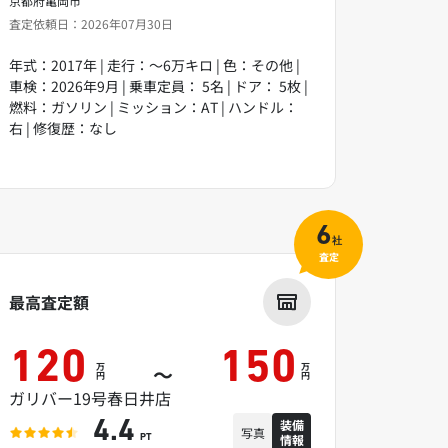
京都府亀岡市
査定依頼日：2026年07月30日
年式：2017年 | 走行：～6万キロ | 色：その他 |
車検：2026年9月 | 乗車定員： 5名 | ドア： 5枚 |
燃料：ガソリン | ミッション：AT | ハンドル：
右 | 修復歴：なし
6
社
査定
最高査定額
120
150
万
万
～
円
円
ガリバー19号春日井店
装備
4.4
写真
情報
PT