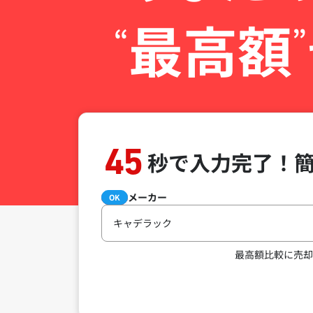
最高額
“
”
45
秒で入力完了！
メーカー
必須
OK
キャデラック
最高額比較に売却