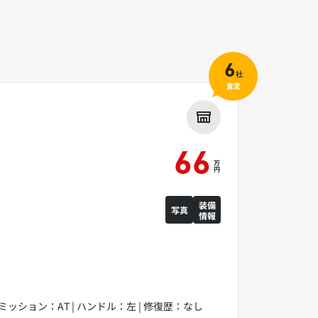
6
社
査定
66
万
円
装備
写真
情報
 | ミッション：AT | ハンドル：左 | 修復歴：なし