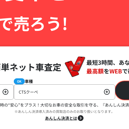
で売ろう!
最短3時間、あ
簡単ネット車査定
最高額
を
WEB
で
車種
必須
OK
CTSクーペ
時の“安心”をプラス！
大切なお車の安全な取引を守る、『あんしん決済
※あんしん決済導入済みの買取店のみのお取り扱いとなります。
あんしん決済とは