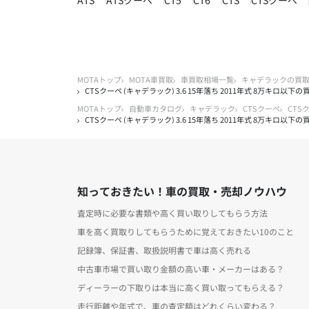
ATS
ATSクーペ
CT5
CT6
CTS
CTSクーペ
MOTAトップ
MOTA車買取
車買取相場一覧
キャデラックの買
CTSクーペ (キャデラック) 3.6 15年落ち 2011年式 8万キロ以下
MOTAトップ
自動車カタログ
キャデラック
CTSクーペ
CTS
CTSクーペ (キャデラック) 3.6 15年落ち 2011年式 8万キロ以下
知っておきたい！車の買取・売却ノウハウ
査定時に必要な書類や高く買い取りしてもらう方法
車を高く買取りしてもらうために覚えておきたい10のこと
記録簿、保証書、取扱説明書で車は高く売れる
中古車市場で買い取り金額の高い車・メーカーはある？
ディーラーの下取りは本当に高く買い取ってもらえる？
走行距離や年式で、車の査定額はどれくらい変わる？