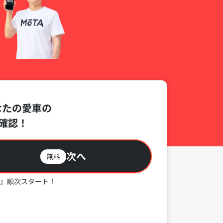
なたの愛車の
確認！
次へ
無料
』順次スタート！