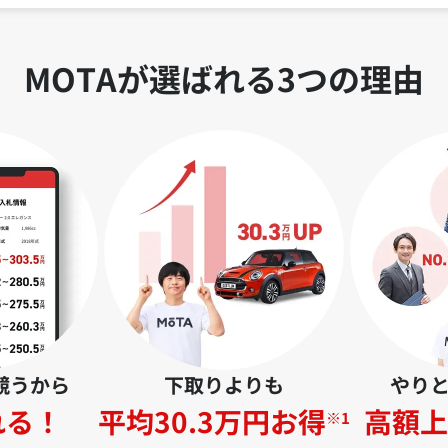
MOTAが選ばれる3つの理由
競うから
下取りよりも
やり
れる！
平均30.3万円お得
高額上
※1