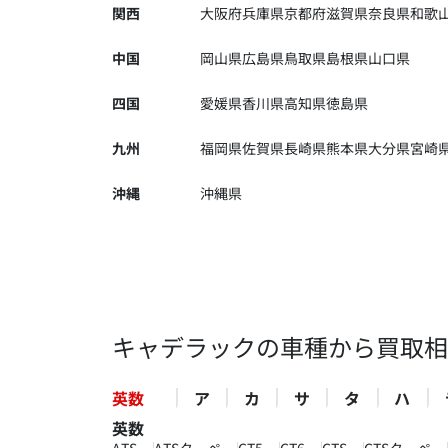
関西
大阪府
兵庫県
京都府
滋賀県
奈良県
和歌
中国
岡山県
広島県
鳥取県
島根県
山口県
四国
愛媛県
香川県
高知県
徳島県
九州
福岡県
佐賀県
長崎県
熊本県
大分県
宮崎
沖縄
沖縄県
キャデラックの車種から買取相
英数
ア
カ
サ
タ
ハ
英数