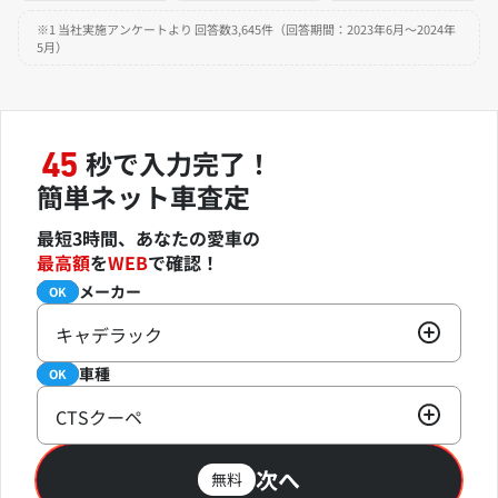
※1 当社実施アンケートより 回答数3,645件（回答期間：2023年6月～2024年
5月）
秒で入力完了！
45
簡単ネット車査定
最短3時間、あなたの愛車の
最高額
を
WEB
で確認！
メーカー
必須
OK
キャデラック
車種
必須
OK
CTSクーペ
次へ
無料