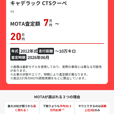
キャデラック CTSクーペ
3.6
7
万円
MOTA査定額
〜
20
万円
2012年式
～10万キロ
年式
走行距離
2026年06月
査定時期
※画像は最新モデルを使用しており、実際の車両とは異なる可能性
があります。
※お車の状態やエリア、時期により査定額が異なります。
※直近3か月のMOTA買取実績をもとに算出しています。
MOTAが選ばれる３つの理由
最大20社が競うから
高
下取りよりも
平均30.3
やりとりするのは
高額
※1
く売れる！
万円お得
上位3社
のみ