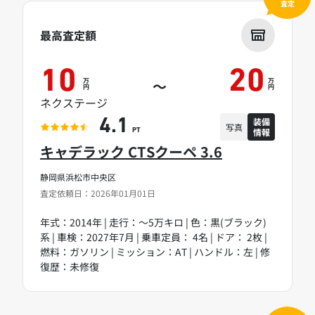
査定
最高査定額
10
20
万
万
～
円
円
ネクステージ
装備
4.1
写真
情報
PT
キャデラック CTSクーペ 3.6
静岡県浜松市中央区
査定依頼日：2026年01月01日
年式：2014年 | 走行：～5万キロ | 色：黒(ブラック)
系 | 車検：2027年7月 | 乗車定員： 4名 | ドア： 2枚 |
燃料：ガソリン | ミッション：AT | ハンドル：左 | 修
復歴：未修復