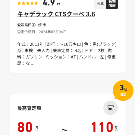
装備
4.9
写真
情報
PT
キャデラック CTSクーペ 3.6
愛媛県四国中央市
査定依頼日：2024年02月04日
年式：2011年 | 走行：～10万キロ | 色：黒(ブラック)
系 | 車検：未入力 | 乗車定員： 4名 | ドア： 2枚 | 燃
料：ガソリン | ミッション：AT | ハンドル：左 | 修復
歴：なし
3
社
査定
最高査定額
80
110
万
万
～
円
円