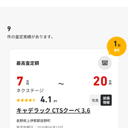
9
件の査定実績があります。
1
社
査定
最高査定額
7
20
万
万
～
円
円
ネクステージ
装備
4.1
写真
情報
PT
キャデラック CTSクーペ 3.6
長野県上伊那郡辰野町
査定依頼日：2026年06月10日