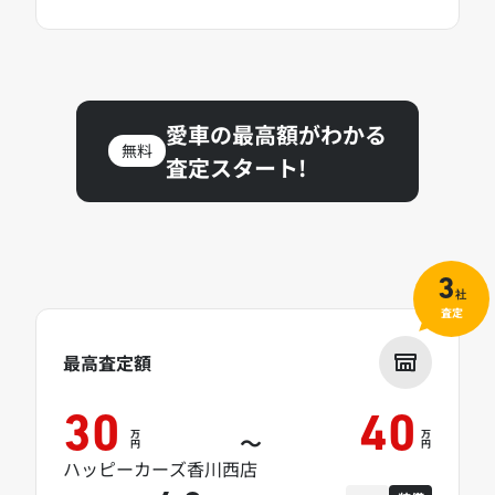
愛車の最高額がわかる
無料
査定スタート!
3
社
査定
最高査定額
30
40
万
万
～
円
円
ハッピーカーズ香川西店