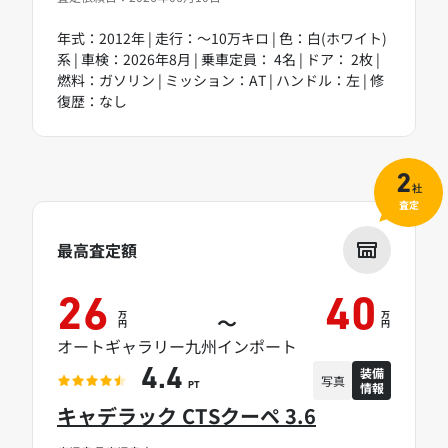
年式：2012年 | 走行：～10万キロ | 色：白(ホワイト)
系 | 車検：2026年8月 | 乗車定員： 4名 | ドア： 2枚 |
燃料：ガソリン | ミッション：AT | ハンドル：左 | 修
復歴：なし
2
社
査定
最高査定額
26
40
万
万
～
円
円
オートギャラリー九州インポート
装備
4.4
写真
情報
PT
キャデラック CTSクーペ 3.6