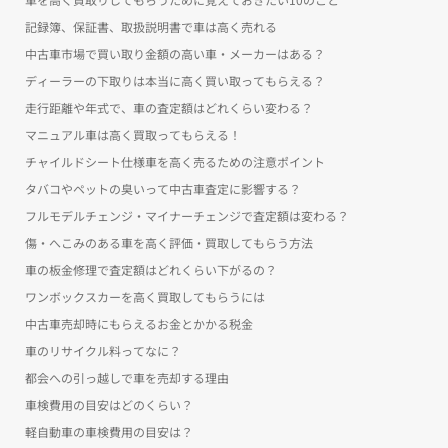
記録簿、保証書、取扱説明書で車は高く売れる
中古車市場で買い取り金額の高い車・メーカーはある？
ディーラーの下取りは本当に高く買い取ってもらえる？
走行距離や年式で、車の査定額はどれくらい変わる？
マニュアル車は高く買取ってもらえる！
チャイルドシート仕様車を高く売るための注意ポイント
タバコやペットの臭いって中古車査定に影響する？
フルモデルチェンジ・マイナーチェンジで査定額は変わる？
傷・へこみのある車を高く評価・買取してもらう方法
車の板金修理で査定額はどれくらい下がるの？
ワンボックスカーを高く買取してもらうには
中古車売却時にもらえるお金とかかる税金
車のリサイクル料ってなに？
都会への引っ越しで車を売却する理由
車検費用の目安はどのくらい？
軽自動車の車検費用の目安は？