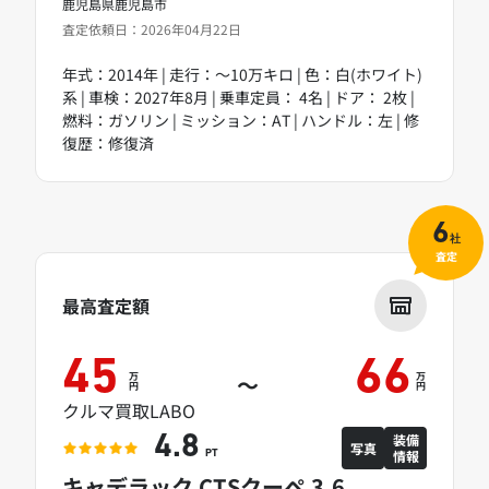
鹿児島県鹿児島市
査定依頼日：2026年04月22日
年式：2014年 | 走行：～10万キロ | 色：白(ホワイト)
系 | 車検：2027年8月 | 乗車定員： 4名 | ドア： 2枚 |
燃料：ガソリン | ミッション：AT | ハンドル：左 | 修
復歴：修復済
6
社
査定
最高査定額
45
66
万
万
～
円
円
クルマ買取LABO
装備
4.8
写真
情報
PT
キャデラック CTSクーペ 3.6