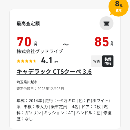
8
社
査定
最高査定額
70
85
万
万
～
円
円
株式会社グッドライブ
装備
4.1
写真
情報
PT
キャデラック CTSクーペ 3.6
埼玉県川越市
査定依頼日：2025年12月05日
年式：2014年 | 走行：～9万キロ | 色：白(ホワイト)
系 | 車検：未入力 | 乗車定員： 4名 | ドア： 2枚 | 燃
料：ガソリン | ミッション：AT | ハンドル：左 | 修復
歴：なし