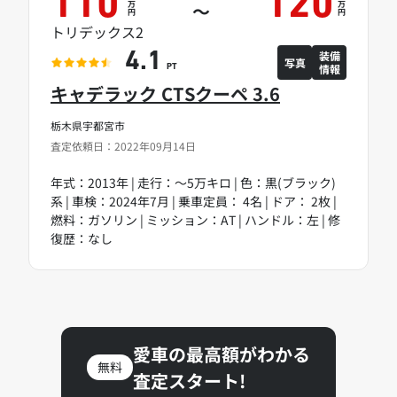
110
120
万
万
～
円
円
トリデックス2
装備
4.1
写真
情報
PT
キャデラック CTSクーペ 3.6
栃木県宇都宮市
査定依頼日：2022年09月14日
年式：2013年 | 走行：～5万キロ | 色：黒(ブラック)
系 | 車検：2024年7月 | 乗車定員： 4名 | ドア： 2枚 |
燃料：ガソリン | ミッション：AT | ハンドル：左 | 修
復歴：なし
愛車の最高額がわかる
無料
査定スタート!