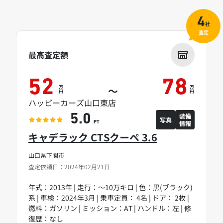
4
社
査定
最高査定額
52
78
万
万
～
円
円
ハッピーカーズ山口東店
装備
5.0
写真
情報
PT
キャデラック CTSクーペ 3.6
山口県下関市
査定依頼日：2024年02月21日
年式：2013年 | 走行：～10万キロ | 色：黒(ブラック)
系 | 車検：2024年3月 | 乗車定員： 4名 | ドア： 2枚 |
燃料：ガソリン | ミッション：AT | ハンドル：左 | 修
復歴：なし