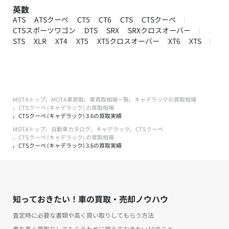
英数
ATS
ATSクーペ
CT5
CT6
CTS
CTSクーペ
CTSスポーツワゴン
DTS
SRX
SRXクロスオーバー
STS
XLR
XT4
XT5
XT5クロスオーバー
XT6
XTS
MOTAトップ
MOTA車買取
車買取相場一覧
キャデラックの買取相場
CTSクーペ (キャデラック) の買取相場
CTSクーペ (キャデラック) 3.6の買取実績
MOTAトップ
自動車カタログ
キャデラック
CTSクーペ
CTSクーペ (キャデラック) の買取相場
CTSクーペ (キャデラック) 3.6の買取実績
知っておきたい！車の買取・売却ノウハウ
査定時に必要な書類や高く買い取りしてもらう方法
車を高く買取りしてもらうために覚えておきたい10のこと