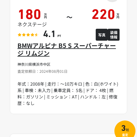
180
220
万
万
～
円
円
ネクステージ
装備
4.1
写真
情報
PT
BMWアルピナ B5 S スーパーチャー
ジ リムジン
神奈川県横浜市中区
査定依頼日：2024年08月01日
年式：2008年 | 走行：～10万キロ | 色：白(ホワイト)
系 | 車検：未入力 | 乗車定員： 5名 | ドア： 4枚 | 燃
料：ガソリン | ミッション：AT | ハンドル：左 | 修復
歴：なし
3
社
査定