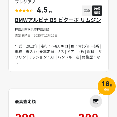
プレジアノ
装備
4.5
写真
情報
PT
BMWアルピナ B5 ビターボ リムジン
神奈川県横浜市神奈川区
査定依頼日：2025年12月15日
年式：2012年 | 走行：～8万キロ | 色：青(ブルー)系 |
車検：未入力 | 乗車定員： 5名 | ドア： 4枚 | 燃料：ガ
ソリン | ミッション：AT | ハンドル：左 | 修復歴：な
し
18
社
査定
最高査定額