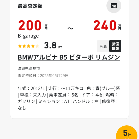
最高査定額
200
240
万
万
～
円
円
B-garage
装備
3.8
写真
情報
PT
BMWアルピナ B5 ビターボ リムジン
滋賀県高島市
査定依頼日：2025年05月29日
年式：2013年 | 走行：～11万キロ | 色：青(ブルー)系
| 車検：未入力 | 乗車定員： 5名 | ドア： 4枚 | 燃料：
ガソリン | ミッション：AT | ハンドル：左 | 修復歴：
なし
5
社