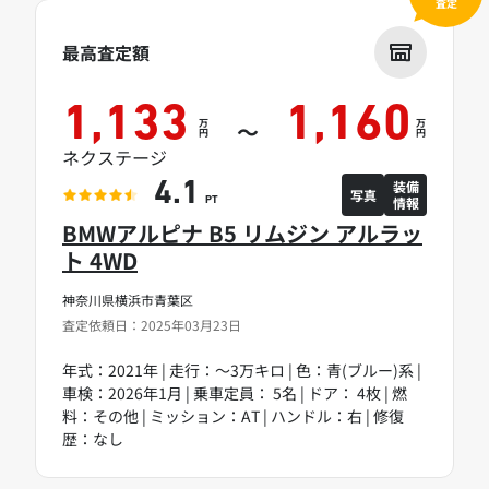
査定
最高査定額
1,133
1,160
万
万
～
円
円
ネクステージ
装備
4.1
写真
情報
PT
BMWアルピナ B5 リムジン アルラッ
ト 4WD
神奈川県横浜市青葉区
査定依頼日：2025年03月23日
年式：2021年 | 走行：～3万キロ | 色：青(ブルー)系 |
車検：2026年1月 | 乗車定員： 5名 | ドア： 4枚 | 燃
料：その他 | ミッション：AT | ハンドル：右 | 修復
歴：なし