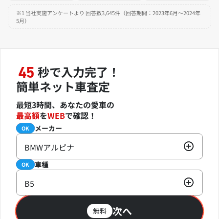
※1 当社実施アンケートより 回答数3,645件（回答期間：2023年6月～2024年
5月）
秒で入力完了！
45
簡単ネット車査定
最短3時間、あなたの愛車の
最高額
を
WEB
で確認！
メーカー
必須
OK
BMWアルピナ
車種
必須
OK
B5
次へ
無料