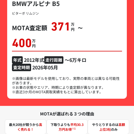
BMWアルピナ B5
ビターボ リムジン
371
万円
MOTA査定額
〜
400
万円
2012年式
～6万キロ
年式
走行距離
2026年05月
査定時期
※画像は最新モデルを使用しており、実際の車両とは異なる可能性
があります。
※お車の状態やエリア、時期により査定額が異なります。
※直近3か月のMOTA買取実績をもとに算出しています。
MOTAが選ばれる３つの理由
最大20社が競うから
高
下取りよりも
平均30.3
やりとりするのは
高額
※1
く売れる！
万円お得
上位3社
のみ