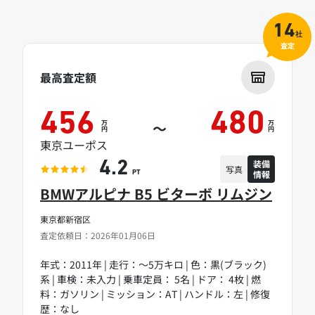
14
社
査定
最高査定額
456
480
万
万
～
円
円
東京ユーポス
装備
4.2
写真
情報
PT
BMWアルピナ B5 ビターボ リムジン
東京都新宿区
査定依頼日：2026年01月06日
年式：2011年 | 走行：～5万キロ | 色：黒(ブラック)
系 | 車検：未入力 | 乗車定員： 5名 | ドア： 4枚 | 燃
料：ガソリン | ミッション：AT | ハンドル：左 | 修復
歴：なし