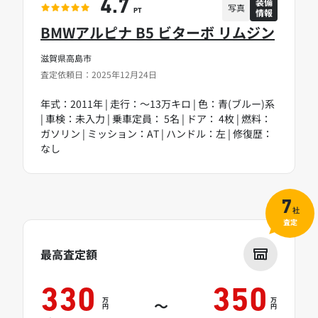
装備
4.7
写真
情報
PT
BMWアルピナ B5 ビターボ リムジン
滋賀県高島市
査定依頼日：2025年12月24日
年式：2011年 | 走行：～13万キロ | 色：青(ブルー)系
| 車検：未入力 | 乗車定員： 5名 | ドア： 4枚 | 燃料：
ガソリン | ミッション：AT | ハンドル：左 | 修復歴：
なし
7
社
査定
最高査定額
330
350
万
万
～
円
円