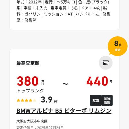
年式：2012年 | 走行：～5万キロ | 色：黒(ブラック)
系 | 車検：未入力 | 乗車定員： 5名 | ドア： 4枚 | 燃
料：ガソリン | ミッション：AT | ハンドル：左 | 修復
歴：修復済
8
社
査定
最高査定額
380
440
万
万
～
円
円
トップランク
装備
3.9
写真
情報
PT
BMWアルピナ B5 ビターボ リムジン
大阪府大阪市中央区
査定依頼日：2025年07月24日