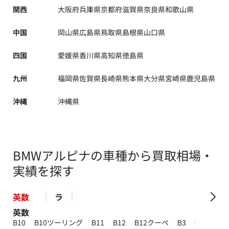
関西
大阪府
兵庫県
京都府
滋賀県
奈良県
和歌山県
中国
岡山県
広島県
鳥取県
島根県
山口県
四国
愛媛県
香川県
高知県
徳島県
九州
福岡県
佐賀県
長崎県
熊本県
大分県
宮崎県
鹿児島県
沖縄
沖縄県
BMWアルピナの車種から買取相場・
実績を探す
英数
ラ
英数
B10
B10ツーリング
B11
B12
B12クーペ
B3