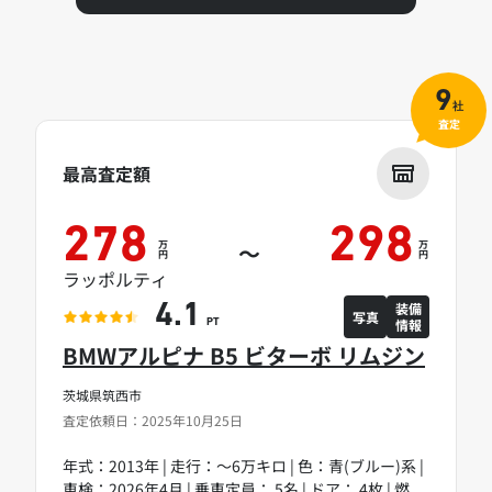
9
社
査定
最高査定額
278
298
万
万
～
円
円
ラッポルティ
装備
4.1
写真
情報
PT
BMWアルピナ B5 ビターボ リムジン
茨城県筑西市
査定依頼日：2025年10月25日
年式：2013年 | 走行：～6万キロ | 色：青(ブルー)系 |
車検：2026年4月 | 乗車定員： 5名 | ドア： 4枚 | 燃