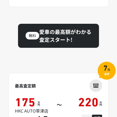
愛車の最高額がわかる
無料
査定スタート!
7
社
査定
最高査定額
175
220
万
万
～
円
円
HKC AUTO草津店