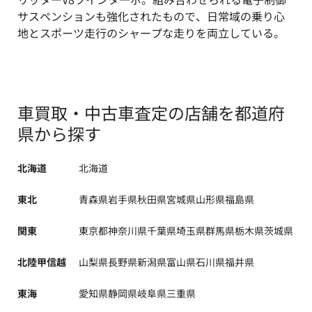
サスペンションも強化されたもので、日常域の乗り心
地とスポーツ走行のシャープな走りを両立している。
車買取・中古車査定の店舗を都道府
県から探す
北海道
北海道
東北
青森県
岩手県
秋田県
宮城県
山形県
福島県
関東
東京都
神奈川県
千葉県
埼玉県
群馬県
栃木県
茨城県
北陸甲信越
山梨県
長野県
新潟県
富山県
石川県
福井県
東海
愛知県
静岡県
岐阜県
三重県