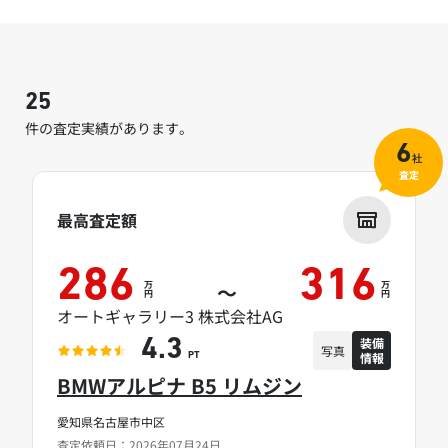
25
件の査定実績があります。
6
社
査定
最高査定額
286
316
万
万
～
円
円
オートギャラリー3 株式会社AG
装備
4.3
写真
情報
PT
BMWアルピナ B5 リムジン
愛知県名古屋市中区
査定依頼日：2026年07月24日