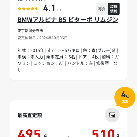
装備
4.1
写真
情報
PT
BMWアルピナ B5 ビターボ リムジン
東京都国分寺市
査定依頼日：2024年10月06日
年式：2015年 | 走行：～6万キロ | 色：青(ブルー)系 |
車検：未入力 | 乗車定員： 5名 | ドア： 4枚 | 燃料：ガ
ソリン | ミッション：AT | ハンドル：左 | 修復歴：な
し
4
社
査定
最高査定額
495
510
万
万