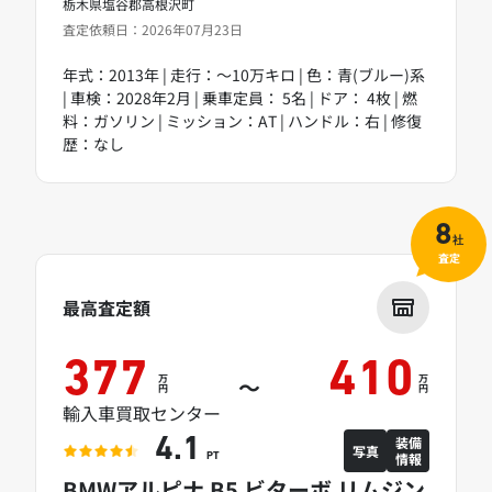
栃木県塩谷郡高根沢町
査定依頼日：2026年07月23日
年式：2013年 | 走行：～10万キロ | 色：青(ブルー)系
| 車検：2028年2月 | 乗車定員： 5名 | ドア： 4枚 | 燃
料：ガソリン | ミッション：AT | ハンドル：右 | 修復
歴：なし
8
社
査定
最高査定額
377
410
万
万
～
円
円
輸入車買取センター
装備
4.1
写真
情報
PT
BMWアルピナ B5 ビターボ リムジン