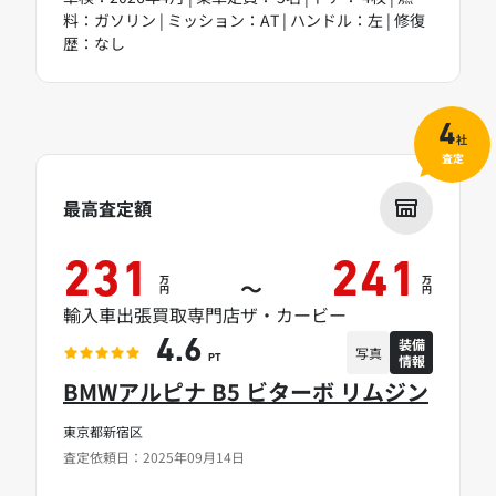
料：ガソリン | ミッション：AT | ハンドル：左 | 修復
歴：なし
4
社
査定
最高査定額
231
241
万
万
～
円
円
輸入車出張買取専門店ザ・カービー
装備
4.6
写真
情報
PT
BMWアルピナ B5 ビターボ リムジン
東京都新宿区
査定依頼日：2025年09月14日