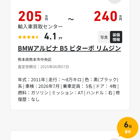
205
240
万
万
～
円
円
輸入車買取センター
装備
4.1
写真
情報
PT
BMWアルピナ B5 ビターボ リムジン
熊本県熊本市中央区
査定依頼日：2025年06月07日
年式：2011年 | 走行：～8万キロ | 色：黒(ブラック)
系 | 車検：2026年7月 | 乗車定員： 5名 | ドア： 4枚 |
燃料：ガソリン | ミッション：AT | ハンドル：右 | 修
復歴：なし
6
社
査定