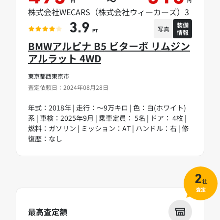
～
円
円
株式会社WECARS（株式会社ウィーカーズ）3
装備
3.9
写真
情報
PT
BMWアルピナ B5 ビターボ リムジン
アルラット 4WD
東京都西東京市
査定依頼日：2024年08月28日
年式：2018年 | 走行：～9万キロ | 色：白(ホワイト)
系 | 車検：2025年9月 | 乗車定員： 5名 | ドア： 4枚 |
燃料：ガソリン | ミッション：AT | ハンドル：右 | 修
復歴：なし
2
社
査定
最高査定額