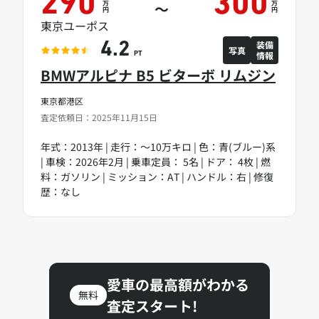
290
300
万
万
～
円
円
東京ユーポス
装備
4.2
写真
情報
PT
BMWアルピナ B5 ビターボ リムジン
東京都港区
査定依頼日：2025年11月15日
年式：2013年 | 走行：～10万キロ | 色：青(ブルー)系
| 車検：2026年2月 | 乗車定員： 5名 | ドア： 4枚 | 燃
料：ガソリン | ミッション：AT | ハンドル：右 | 修復
歴：なし
愛車の最高額がわかる
無料
査定スタート!