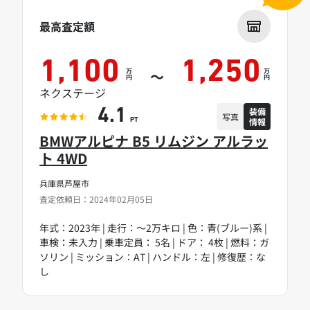
最高査定額
1,100
1,250
万
万
～
円
円
ネクステージ
装備
4.1
写真
情報
PT
BMWアルピナ B5 リムジン アルラッ
ト 4WD
兵庫県芦屋市
査定依頼日：2024年02月05日
年式：2023年 | 走行：～2万キロ | 色：青(ブルー)系 |
車検：未入力 | 乗車定員： 5名 | ドア： 4枚 | 燃料：ガ
ソリン | ミッション：AT | ハンドル：左 | 修復歴：な
し