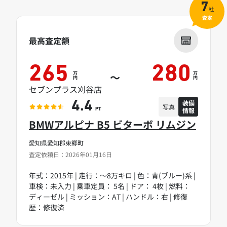
7
社
査定
最高査定額
265
280
万
万
～
円
円
セブンプラス刈谷店
装備
4.4
写真
情報
PT
BMWアルピナ B5 ビターボ リムジン
愛知県愛知郡東郷町
査定依頼日：2026年01月16日
年式：2015年 | 走行：～8万キロ | 色：青(ブルー)系 |
車検：未入力 | 乗車定員： 5名 | ドア： 4枚 | 燃料：
ディーゼル | ミッション：AT | ハンドル：右 | 修復
歴：修復済