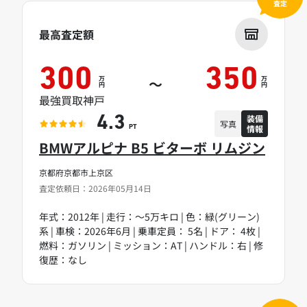
査定
最高査定額
300
350
万
万
～
円
円
最強買取神戸
装備
4.3
写真
情報
PT
BMWアルピナ B5 ビターボ リムジン
京都府京都市上京区
査定依頼日：2026年05月14日
年式：2012年 | 走行：～5万キロ | 色：緑(グリーン)
系 | 車検：2026年6月 | 乗車定員： 5名 | ドア： 4枚 |
燃料：ガソリン | ミッション：AT | ハンドル：右 | 修
復歴：なし