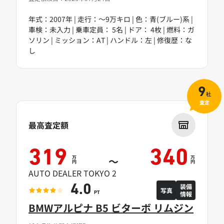
年式：2007年 | 走行：～9万キロ | 色：青(ブルー)系 |
車検：未入力 | 乗車定員： 5名 | ドア： 4枚 | 燃料：ガ
ソリン | ミッション：AT | ハンドル：左 | 修復歴：な
し
9
社
査定
最高査定額
319
340
万
万
～
円
円
AUTO DEALER TOKYO 2
装備
4.0
写真
情報
PT
BMWアルピナ B5 ビターボ リムジン