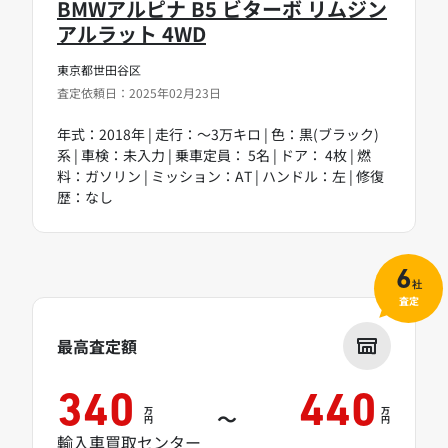
BMWアルピナ B5 ビターボ リムジン
アルラット 4WD
東京都世田谷区
査定依頼日：2025年02月23日
年式：2018年 | 走行：～3万キロ | 色：黒(ブラック)
系 | 車検：未入力 | 乗車定員： 5名 | ドア： 4枚 | 燃
料：ガソリン | ミッション：AT | ハンドル：左 | 修復
歴：なし
6
社
査定
最高査定額
340
440
万
万
～
円
円
輸入車買取センター