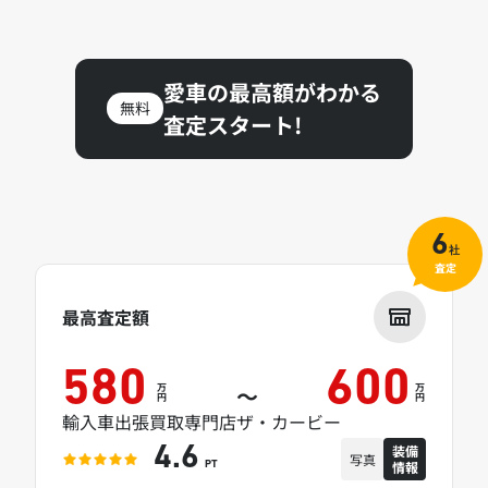
愛車の最高額がわかる
無料
査定スタート!
6
社
査定
最高査定額
580
600
万
万
～
円
円
輸入車出張買取専門店ザ・カービー
装備
4.6
写真
情報
PT