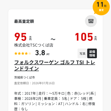
11
社
査定
最高査定額
95
105
万
万
～
円
円
株式会社TSCつくば店
装備
3.8
写真
情報
PT
フォルクスワーゲン ゴルフ TSI トレ
ンドライン
茨城県つくば市
査定依頼日：2026年07月16日
年式：2017年 | 走行：～5万キロ | 色：赤(レッド)系 |
車検：2028年2月 | 乗車定員： 5名 | ドア： 5枚 | 燃
料：ガソリン | ミッション：AT | ハンドル：右 | 修復
歴：なし