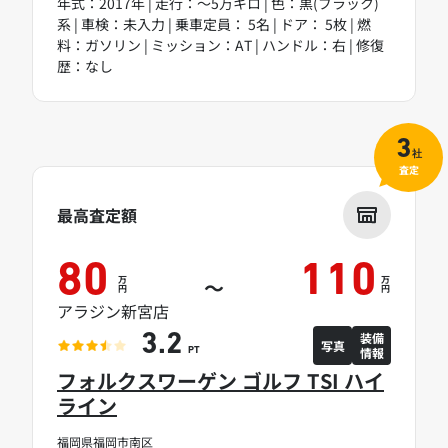
年式：2017年 | 走行：～5万キロ | 色：黒(ブラック)
系 | 車検：未入力 | 乗車定員： 5名 | ドア： 5枚 | 燃
料：ガソリン | ミッション：AT | ハンドル：右 | 修復
歴：なし
3
社
査定
最高査定額
80
110
万
万
～
円
円
アラジン新宮店
装備
3.2
写真
情報
PT
フォルクスワーゲン ゴルフ TSI ハイ
ライン
福岡県福岡市南区