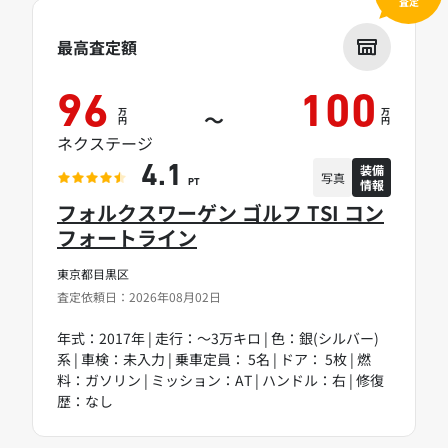
査定
最高査定額
96
100
万
万
～
円
円
ネクステージ
装備
4.1
写真
情報
PT
フォルクスワーゲン ゴルフ TSI コン
フォートライン
東京都目黒区
査定依頼日：2026年08月02日
年式：2017年 | 走行：～3万キロ | 色：銀(シルバー)
系 | 車検：未入力 | 乗車定員： 5名 | ドア： 5枚 | 燃
料：ガソリン | ミッション：AT | ハンドル：右 | 修復
歴：なし