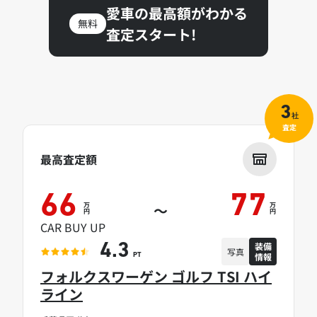
愛車の最高額がわかる
無料
査定スタート!
3
社
査定
最高査定額
66
77
万
万
～
円
円
CAR BUY UP
装備
4.3
写真
情報
PT
フォルクスワーゲン ゴルフ TSI ハイ
ライン