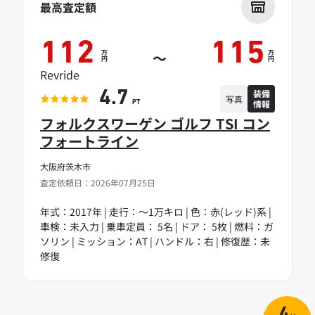
最高査定額
112
115
万
万
～
円
円
Revride
装備
4.7
写真
情報
PT
フォルクスワーゲン ゴルフ TSI コン
フォートライン
大阪府茨木市
査定依頼日：2026年07月25日
年式：2017年 | 走行：～1万キロ | 色：赤(レッド)系 |
車検：未入力 | 乗車定員： 5名 | ドア： 5枚 | 燃料：ガ
ソリン | ミッション：AT | ハンドル：右 | 修復歴：未
修復