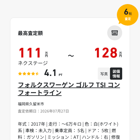
6
社
査定
最高査定額
111
128
万
万
～
円
円
ネクステージ
装備
4.1
写真
情報
PT
フォルクスワーゲン ゴルフ TSI コン
フォートライン
福岡県久留米市
査定依頼日：2026年07月27日
年式：2017年 | 走行：～6万キロ | 色：白(ホワイト)
系 | 車検：未入力 | 乗車定員： 5名 | ドア： 5枚 | 燃
料：ガソリン | ミッション：AT | ハンドル：右 | 修復