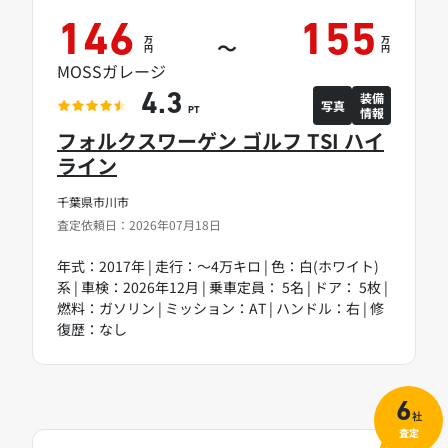
146
155
万
万
～
円
円
MOSSガレージ
装備
4.3
写真
情報
PT
フォルクスワーゲン ゴルフ TSI ハイ
ライン
千葉県市川市
査定依頼日：2026年07月18日
年式：2017年 | 走行：～4万キロ | 色：白(ホワイト)
系 | 車検：2026年12月 | 乗車定員： 5名 | ドア： 5枚 |
燃料：ガソリン | ミッション：AT | ハンドル：右 | 修
復歴：なし
6
社
査定