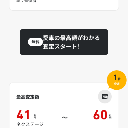
歴：修復済
愛車の最高額がわかる
無料
査定スタート!
1
社
査定
最高査定額
41
60
万
万
～
円
円
ネクステージ