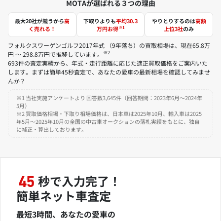
MOTAが選ばれる３つの理由
最大20社が競うから
高
下取りよりも
平均30.3
やりとりするのは
高額
※1
く売れる！
万円お得
上位3社
のみ
フォルクスワーゲンゴルフ2017年式 （9年落ち）の買取相場は、現在65.8万
※2
円 ～ 298.8万円で推移しています。
693件の査定実績から、年式・走行距離に応じた適正買取価格をご案内いた
します。まずは簡単45秒査定で、あなたの愛車の最新相場を確認してみませ
んか？
※1 当社実施アンケートより 回答数3,645件（回答期間：2023年6月～2024年
5月）
※2 買取価格相場・下取り相場価格は、日本車は2025年10月、輸入車は2025
年5月～2025年10月の全国の中古車オークションの落札実績をもとに、独自
に補正・算出しております。
秒で入力完了！
45
簡単ネット車査定
最短3時間、あなたの愛車の