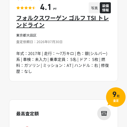
装備
4.1
写真
情報
PT
フォルクスワーゲン ゴルフ TSI トレ
ンドライン
東京都大田区
査定依頼日：2026年07月30日
年式：2017年 | 走行：～7万キロ | 色：銀(シルバー)
系 | 車検：未入力 | 乗車定員： 5名 | ドア： 5枚 | 燃
料：ガソリン | ミッション：AT | ハンドル：右 | 修復
歴：なし
9
社
査定
最高査定額