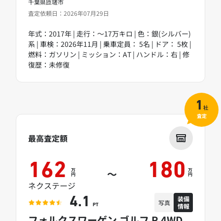
千葉県匝瑳市
査定依頼日：2026年07月29日
年式：2017年 | 走行：～17万キロ | 色：銀(シルバー)
系 | 車検：2026年11月 | 乗車定員： 5名 | ドア： 5枚 |
燃料：ガソリン | ミッション：AT | ハンドル：右 | 修
復歴：未修復
1
社
査定
最高査定額
162
180
万
万
～
円
円
ネクステージ
装備
4.1
写真
情報
PT
フォルクスワーゲン ゴルフ R 4WD