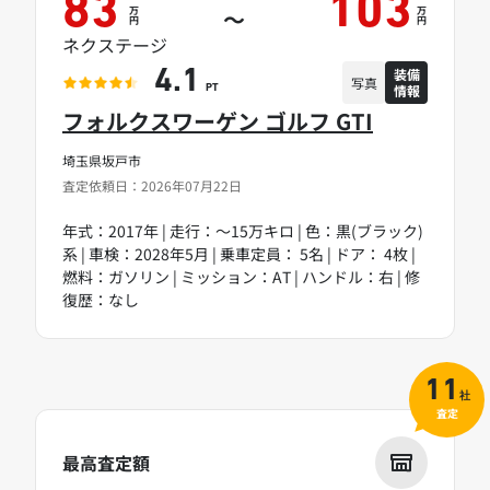
83
103
万
万
～
円
円
ネクステージ
装備
4.1
写真
情報
PT
フォルクスワーゲン ゴルフ GTI
埼玉県坂戸市
査定依頼日：2026年07月22日
年式：2017年 | 走行：～15万キロ | 色：黒(ブラック)
系 | 車検：2028年5月 | 乗車定員： 5名 | ドア： 4枚 |
燃料：ガソリン | ミッション：AT | ハンドル：右 | 修
復歴：なし
11
社
査定
最高査定額