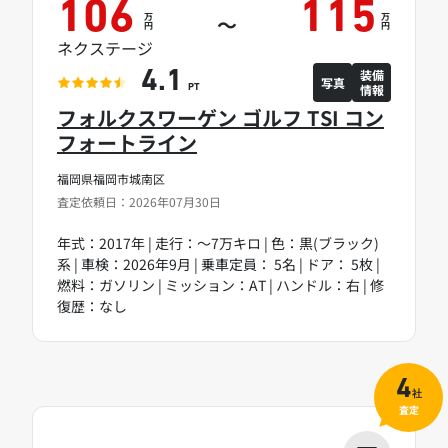
106
115
万
万
～
円
円
ネクステージ
装備
4.1
写真
情報
PT
フォルクスワーゲン ゴルフ TSI コン
フォートライン
福岡県福岡市城南区
査定依頼日：2026年07月30日
年式：2017年 | 走行：～7万キロ | 色：黒(ブラック)
系 | 車検：2026年9月 | 乗車定員： 5名 | ドア： 5枚 |
燃料：ガソリン | ミッション：AT | ハンドル：右 | 修
復歴：なし
4
社
査定