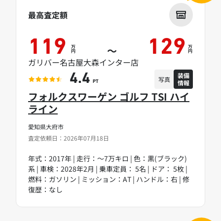
最高査定額
119
129
万
万
～
円
円
ガリバー名古屋大森インター店
装備
4.4
写真
情報
PT
フォルクスワーゲン ゴルフ TSI ハイ
ライン
愛知県大府市
査定依頼日：2026年07月18日
年式：2017年 | 走行：～7万キロ | 色：黒(ブラック)
系 | 車検：2028年2月 | 乗車定員： 5名 | ドア： 5枚 |
燃料：ガソリン | ミッション：AT | ハンドル：右 | 修
復歴：なし