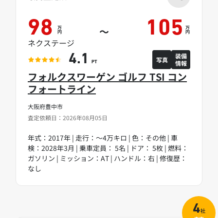
98
105
万
万
～
円
円
ネクステージ
装備
4.1
写真
情報
PT
フォルクスワーゲン ゴルフ TSI コン
フォートライン
大阪府豊中市
査定依頼日：2026年08月05日
年式：2017年 | 走行：～4万キロ | 色：その他 | 車
検：2028年3月 | 乗車定員： 5名 | ドア： 5枚 | 燃料：
ガソリン | ミッション：AT | ハンドル：右 | 修復歴：
なし
4
社