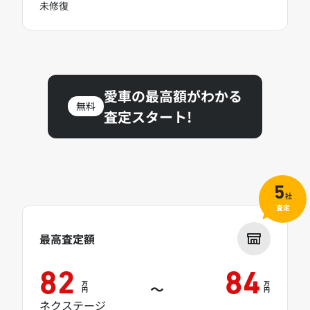
未修復
愛車の最高額がわかる
無料
査定スタート!
5
社
査定
最高査定額
82
84
万
万
～
円
円
ネクステージ