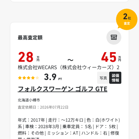
2
社
査定
最高査定額
28
45
万
万
～
円
円
株式会社WECARS（株式会社ウィーカーズ）2
装備
3.9
写真
情報
PT
フォルクスワーゲン ゴルフ GTE
北海道小樽市
査定依頼日：2026年07月22日
年式：2017年 | 走行：～12万キロ | 色：白(ホワイト)
系 | 車検：2028年3月 | 乗車定員： 5名 | ドア： 5枚 |
燃料：その他 | ミッション：AT | ハンドル：右 | 修復