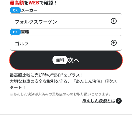
最高額
を
WEB
で確認！
メーカー
必須
OK
フォルクスワーゲン
車種
必須
OK
ゴルフ
次へ
無料
最高額比較に売却時の“安心”をプラス！
大切なお車の安全な取引を守る、『あんしん決済』順次ス
タート！
※あんしん決済導入済みの買取店のみのお取り扱いとなります。
あんしん決済とは