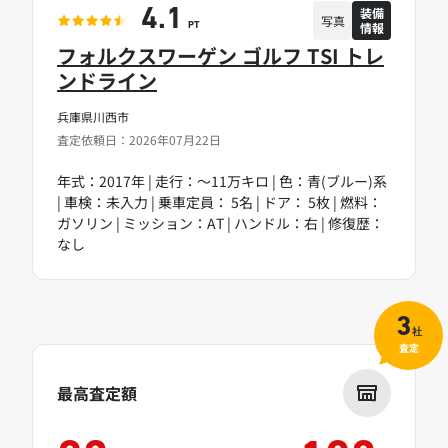
装備
4.1
写真
情報
PT
フォルクスワーゲン ゴルフ TSI トレ
ンドライン
兵庫県川西市
査定依頼日：2026年07月22日
年式：2017年 | 走行：～11万キロ | 色：青(ブルー)系
| 車検：未入力 | 乗車定員： 5名 | ドア： 5枚 | 燃料：
ガソリン | ミッション：AT | ハンドル：右 | 修復歴：
なし
3
社
査定
最高査定額