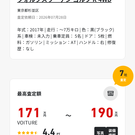
東京都杉並区
査定依頼日：2026年07月28日
年式：2017年 | 走行：～7万キロ | 色：黒(ブラック)
系 | 車検：未入力 | 乗車定員： 5名 | ドア： 5枚 | 燃
料：ガソリン | ミッション：AT | ハンドル：右 | 修復
歴：なし
7
社
査定
最高査定額
171
190
万
万
～
円
円
VOITURE
装備
4.4
写真
情報
PT