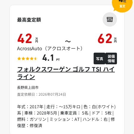
4
社
査定
最高査定額
42
62
万
万
～
円
円
AcrossAuto（アクロスオート）
装備
4.1
写真
情報
PT
フォルクスワーゲン ゴルフ TSI ハイ
ライン
長野県上田市
査定依頼日：2026年07月24日
年式：2017年 | 走行：～15万キロ | 色：白(ホワイト)
系 | 車検：2028年5月 | 乗車定員： 5名 | ドア： 5枚 |
燃料：ガソリン | ミッション：AT | ハンドル：右 | 修
復歴：修復済