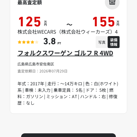
最高査定額
125
155
万
万
～
円
円
株式会社WECARS（株式会社ウィーカーズ）4
装備
3.8
写真
情報
PT
フォルクスワーゲン ゴルフ R 4WD
広島県広島市安佐南区
査定依頼日：2026年07月29日
年式：2017年 | 走行：～14万キロ | 色：白(ホワイト)
系 | 車検：未入力 | 乗車定員： 5名 | ドア： 5枚 | 燃
料：ガソリン | ミッション：AT | ハンドル：右 | 修復
歴：なし