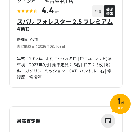
クインオート名古屋中川店
装備
4.4
写真
情報
PT
スバル フォレスター 2.5 プレミアム
4WD
愛知県小牧市
査定依頼日：2026年08月03日
年式：2018年 | 走行：～7万キロ | 色：赤(レッド)系 |
車検：2027年9月 | 乗車定員： 5名 | ドア： 5枚 | 燃
料：ガソリン | ミッション：CVT | ハンドル：右 | 修
復歴：修復済
1
社
査定
最高査定額