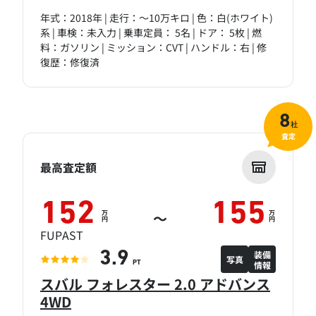
年式：2018年 | 走行：～10万キロ | 色：白(ホワイト)
系 | 車検：未入力 | 乗車定員： 5名 | ドア： 5枚 | 燃
料：ガソリン | ミッション：CVT | ハンドル：右 | 修
復歴：修復済
8
社
査定
最高査定額
152
155
万
万
～
円
円
FUPAST
装備
3.9
写真
情報
PT
スバル フォレスター 2.0 アドバンス
4WD