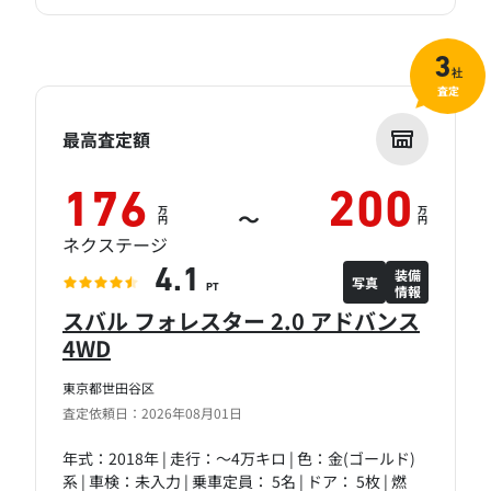
3
社
査定
最高査定額
176
200
万
万
～
円
円
ネクステージ
装備
4.1
写真
情報
PT
スバル フォレスター 2.0 アドバンス
4WD
東京都世田谷区
査定依頼日：2026年08月01日
年式：2018年 | 走行：～4万キロ | 色：金(ゴールド)
系 | 車検：未入力 | 乗車定員： 5名 | ドア： 5枚 | 燃