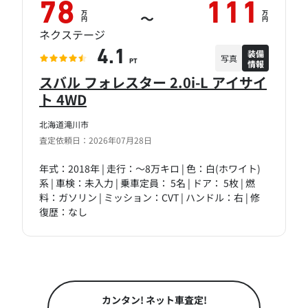
78
111
万
万
～
円
円
ネクステージ
装備
4.1
写真
情報
PT
スバル フォレスター 2.0i-L アイサイ
ト 4WD
北海道滝川市
査定依頼日：2026年07月28日
年式：2018年 | 走行：～8万キロ | 色：白(ホワイト)
系 | 車検：未入力 | 乗車定員： 5名 | ドア： 5枚 | 燃
料：ガソリン | ミッション：CVT | ハンドル：右 | 修
復歴：なし
カンタン! ネット車査定!