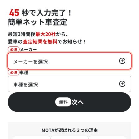
秒で入力完了！
45
簡単ネット車査定
最短3時間後
最大20社
から、
愛車の
査定結果を無料
でお知らせ！
メーカー
必須
メーカーを選択
車種
必須
車種を選択
次へ
無料
MOTAが選ばれる３つの理由