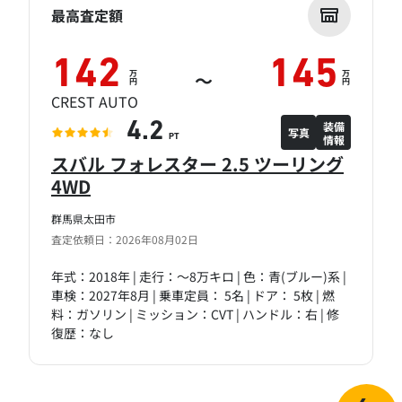
最高査定額
142
145
万
万
～
円
円
CREST AUTO
装備
4.2
写真
情報
PT
スバル フォレスター 2.5 ツーリング
4WD
群馬県太田市
査定依頼日：2026年08月02日
年式：2018年 | 走行：～8万キロ | 色：青(ブルー)系 |
車検：2027年8月 | 乗車定員： 5名 | ドア： 5枚 | 燃
料：ガソリン | ミッション：CVT | ハンドル：右 | 修
復歴：なし