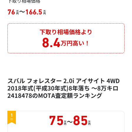
下取り相場価格
～
76
166.5
万
万
円
円
下取り相場価格より
8.4
万円高い！
スバル フォレスター 2.0i アイサイト 4WD
2018年式(平成30年式)8年落ち ～8万キロ
2418478のMOTA査定額ランキング
1
75
85
～
位
万
万
円
円