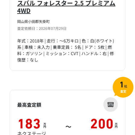
スバル フォレスター 2.5 プレミアム
4WD
岡山県小田郡矢掛町
査定依頼日：2026年07月29日
年式：2018年 | 走行：～6万キロ | 色：白(ホワイト)
系 | 車検：未入力 | 乗車定員： 5名 | ドア： 5枚 | 燃
料：ガソリン | ミッション：CVT | ハンドル：右 | 修
復歴：なし
1
社
査定
最高査定額
183
200
万
万
～
円
円
ネクステージ