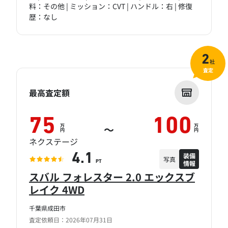
料：その他 | ミッション：CVT | ハンドル：右 | 修復
歴：なし
2
社
査定
最高査定額
75
100
万
万
～
円
円
ネクステージ
装備
4.1
写真
情報
PT
スバル フォレスター 2.0 エックスブ
レイク 4WD
千葉県成田市
査定依頼日：2026年07月31日