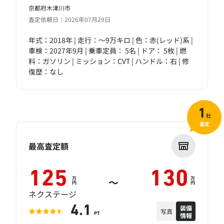
京都府木津川市
査定依頼日：2026年07月29日
年式：2018年 | 走行：～9万キロ | 色：赤(レッド)系 |
車検：2027年9月 | 乗車定員： 5名 | ドア： 5枚 | 燃
料：ガソリン | ミッション：CVT | ハンドル：右 | 修
復歴：なし
1
社
査定
最高査定額
125
130
万
万
～
円
円
ネクステージ
装備
4.1
写真
情報
PT