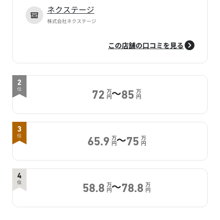
ネクステージ
株式会社ネクステージ
この店舗の口コミを見る
2
～
位
万
万
72
85
円
円
3
～
位
万
万
65.9
75
円
円
4
～
位
万
万
58.8
78.8
円
円