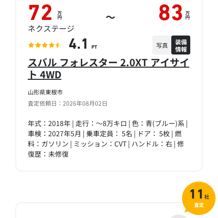
72
83
万
万
～
円
円
ネクステージ
装備
4.1
写真
情報
PT
スバル フォレスター 2.0XT アイサイ
ト 4WD
山形県東根市
査定依頼日：2026年08月02日
年式：2018年 | 走行：～8万キロ | 色：青(ブルー)系 |
車検：2027年5月 | 乗車定員： 5名 | ドア： 5枚 | 燃
料：ガソリン | ミッション：CVT | ハンドル：右 | 修
復歴：未修復
11
社
査定