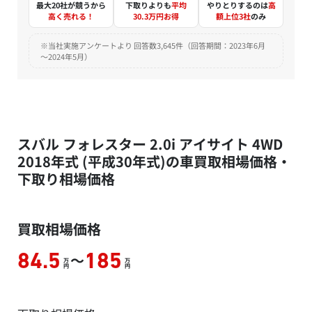
最大20社が競うから
下取りよりも
平均
やりとりするのは
高
高く売れる！
30.3万円お得
額上位3社
のみ
※当社実施アンケートより 回答数3,645件（回答期間：2023年6月
～2024年5月）
スバル フォレスター 2.0i アイサイト 4WD
2018年式 (平成30年式)の車買取相場価格・
下取り相場価格
買取相場価格
～
84.5
185
万
万
円
円