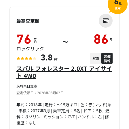
6
社
査定
最高査定額
76
86
万
万
～
円
円
ロックリック
装備
3.8
写真
情報
PT
スバル フォレスター 2.0XT アイサイ
ト 4WD
茨城県日立市
査定依頼日：2026年08月02日
年式：2018年 | 走行：～15万キロ | 色：赤(レッド)系
| 車検：2027年3月 | 乗車定員： 5名 | ドア： 5枚 | 燃
料：ガソリン | ミッション：CVT | ハンドル：右 | 修
復歴：なし