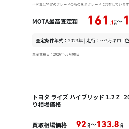
※写真は特定のグレードのものを全グレードに共有しています
161
MOTA最高査定額
～
万
.1
円
査定条件
年式：2023年 | 走行：～7万キロ |
査定依頼日：2026年06月08日
トヨタ ライズ ハイブリッド 1.2 Z
り相場価格
～
92
133.8
買取相場価格
万
万
円
円