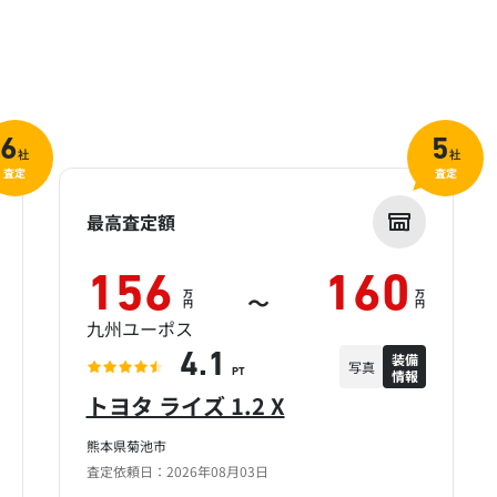
6
5
社
社
査定
査定
最高査定額
156
160
万
万
～
円
円
九州ユーポス
装備
4.1
写真
情報
PT
トヨタ ライズ 1.2 X
熊本県菊池市
査定依頼日：2026年08月03日