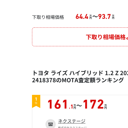
～
下取り相場価格
64.4
93.7
万
万
円
円
下取り相場価格
トヨタ ライズ ハイブリッド 1.2 Z 
2418378のMOTA査定額ランキング
1
161
172
～
位
万
万
.1
円
円
ネクステージ
株式会社ネクステージ