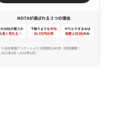
MOTAが選ばれる３つの理由
大20社が競うか
下取りよりも
平均
やりとりするのは
ら
高く売れる！
30.3万円お得
高額上位3社
のみ
※当社実施アンケートより 回答数3,645件（回答期間：
2023年6月～2024年5月）