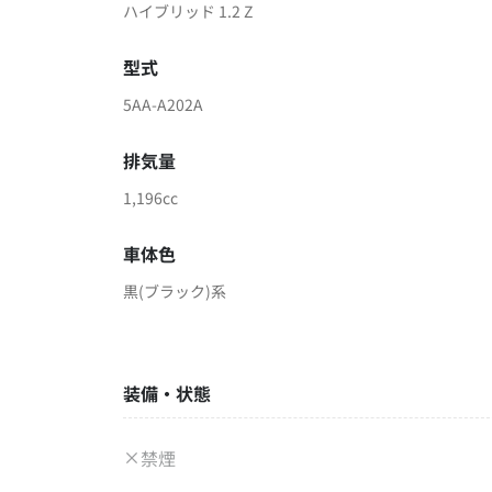
ハイブリッド 1.2 Z
型式
5AA-A202A
排気量
1,196cc
車体色
黒(ブラック)系
装備・状態
禁煙