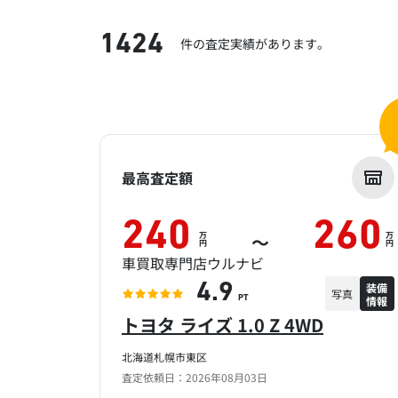
1424
件の査定実績があります。
最高査定額
240
260
万
万
～
円
円
車買取専門店ウルナビ
装備
4.9
写真
情報
PT
トヨタ ライズ 1.0 Z 4WD
北海道札幌市東区
査定依頼日：2026年08月03日