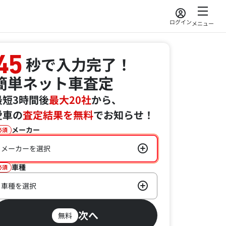
ログイン
メニュー
45
秒で入力完了！
簡単ネット車査定
最短3時間後
最大20社
から、
愛車の
査定結果を無料
でお知らせ！
メーカー
必須
メーカーを選択
車種
必須
車種を選択
次へ
無料