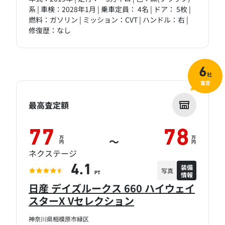
系 | 車検：2028年1月 | 乗車定員： 4名 | ドア： 5枚 |
燃料：ガソリン | ミッション：CVT | ハンドル：右 |
修復歴：なし
6
社
査定
最高査定額
77
78
万
万
～
円
円
ネクステージ
装備
4.1
写真
情報
PT
日産 デイズルークス 660 ハイウェイ
スターX Vセレクション
神奈川県相模原市緑区