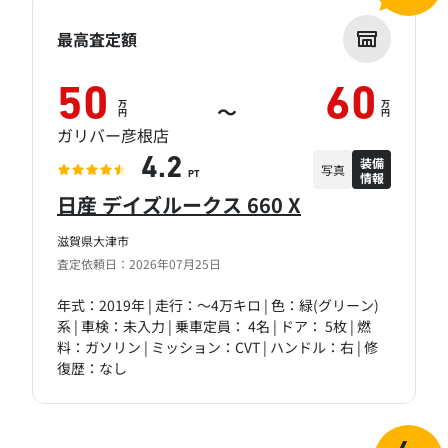
最高査定額
50
60
万
万
～
円
円
ガリバー彦根店
装備
4.2
写真
情報
PT
日産 デイズルークス 660 X
滋賀県大津市
査定依頼日：2026年07月25日
年式：2019年 | 走行：～4万キロ | 色：緑(グリーン)
系 | 車検：未入力 | 乗車定員： 4名 | ドア： 5枚 | 燃
料：ガソリン | ミッション：CVT | ハンドル：右 | 修
復歴：なし