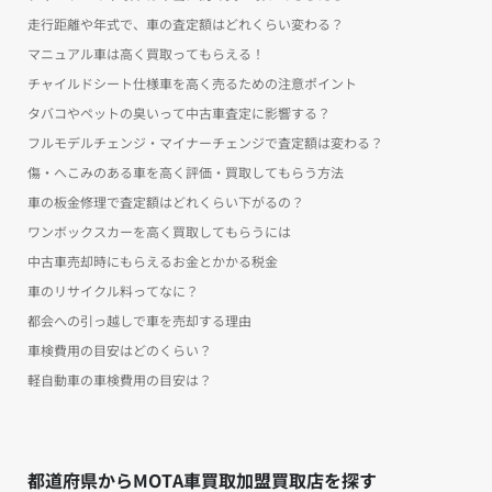
走行距離や年式で、車の査定額はどれくらい変わる？
マニュアル車は高く買取ってもらえる！
チャイルドシート仕様車を高く売るための注意ポイント
タバコやペットの臭いって中古車査定に影響する？
フルモデルチェンジ・マイナーチェンジで査定額は変わる？
傷・へこみのある車を高く評価・買取してもらう方法
車の板金修理で査定額はどれくらい下がるの？
ワンボックスカーを高く買取してもらうには
中古車売却時にもらえるお金とかかる税金
車のリサイクル料ってなに？
都会への引っ越しで車を売却する理由
車検費用の目安はどのくらい？
軽自動車の車検費用の目安は？
都道府県からMOTA車買取加盟買取店を探す