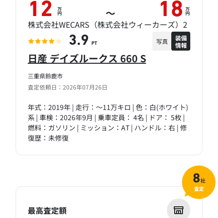
12
18
万
万
～
円
円
株式会社WECARS（株式会社ウィーカーズ）2
装備
3.9
写真
情報
PT
日産 デイズルークス 660 S
三重県鈴鹿市
査定依頼日：2026年07月26日
年式：2019年 | 走行：～11万キロ | 色：白(ホワイト)
系 | 車検：2026年9月 | 乗車定員： 4名 | ドア： 5枚 |
燃料：ガソリン | ミッション：AT | ハンドル：右 | 修
復歴：未修復
8
社
査定
最高査定額