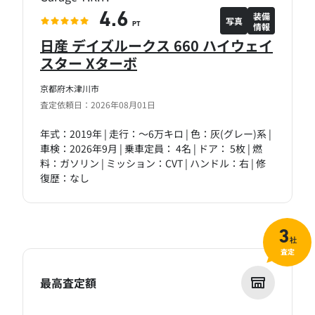
装備
4.6
写真
情報
PT
日産 デイズルークス 660 ハイウェイ
スター Xターボ
京都府木津川市
査定依頼日：2026年08月01日
年式：2019年 | 走行：～6万キロ | 色：灰(グレー)系 |
車検：2026年9月 | 乗車定員： 4名 | ドア： 5枚 | 燃
料：ガソリン | ミッション：CVT | ハンドル：右 | 修
復歴：なし
3
社
査定
最高査定額