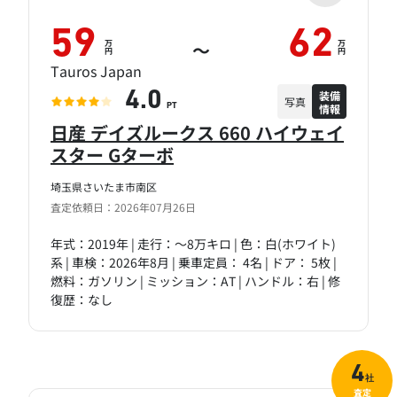
59
62
万
万
～
円
円
Tauros Japan
装備
4.0
写真
情報
PT
日産 デイズルークス 660 ハイウェイ
スター Gターボ
埼玉県さいたま市南区
査定依頼日：2026年07月26日
年式：2019年 | 走行：～8万キロ | 色：白(ホワイト)
系 | 車検：2026年8月 | 乗車定員： 4名 | ドア： 5枚 |
燃料：ガソリン | ミッション：AT | ハンドル：右 | 修
復歴：なし
4
社
査定