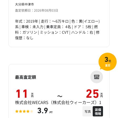
大分県中津市
査定依頼日：2026年08月03日
年式：2019年 | 走行：～6万キロ | 色：黄(イエロー)
系 | 車検：未入力 | 乗車定員： 4名 | ドア： 5枚 | 燃
料：ガソリン | ミッション：CVT | ハンドル：右 | 修
復歴：なし
3
社
査定
最高査定額
11
25
万
万
～
円
円
株式会社WECARS（株式会社ウィーカーズ）1
装備
3.9
写真
情報
PT