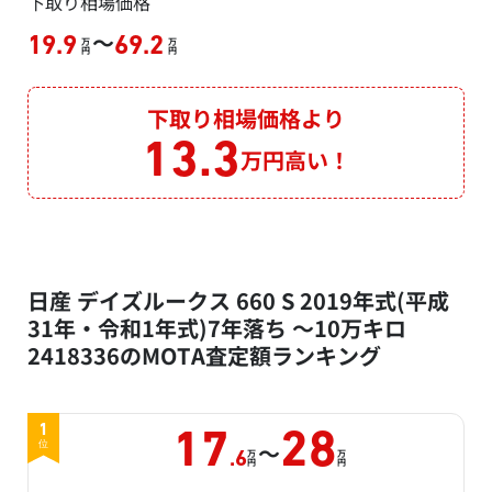
下取り相場価格
～
19.9
69.2
万
万
円
円
下取り相場価格より
13.3
万円高い！
日産 デイズルークス 660 S 2019年式(平成
31年・令和1年式)7年落ち ～10万キロ
2418336のMOTA査定額ランキング
1
17
28
～
位
万
万
.6
円
円