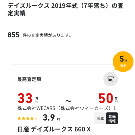
デイズルークス 2019年式（7年落ち）の査
定実績
件の査定実績があります。
855
5
社
査定
最高査定額
33
50
万
万
～
円
円
株式会社WECARS（株式会社ウィーカーズ）1
装備
3.9
写真
情報
PT
日産 デイズルークス 660 X