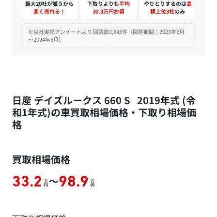
最大20社が競うから
下取りよりも
平均
やりとりするのは
高
高く売れる！
30.3万円お得
額上位3社
のみ
※当社実施アンケートより 回答数3,645件（回答期間：2023年6月
～2024年5月）
日産 デイズルークス 660 S 2019年式 (令
和1年式)の車買取相場価格・下取り相場価
格
買取相場価格
～
33.2
98.9
万
万
円
円