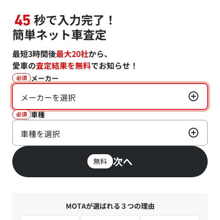
秒で入力完了！
45
簡単ネット車査定
最短3時間後
最大20社
から、
愛車の
査定結果を無料
でお知らせ！
メーカー
必須
メーカーを選択
車種
必須
車種を選択
次へ
無料
MOTAが選ばれる３つの理由