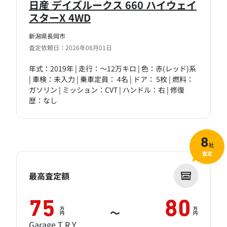
日産 デイズルークス 660 ハイウェイ
スターX 4WD
新潟県長岡市
査定依頼日：2026年08月01日
年式：2019年 | 走行：～12万キロ | 色：赤(レッド)系
| 車検：未入力 | 乗車定員： 4名 | ドア： 5枚 | 燃料：
ガソリン | ミッション：CVT | ハンドル：右 | 修復
歴：なし
8
社
査定
最高査定額
75
80
万
万
～
円
円
Garage T.R.Y.