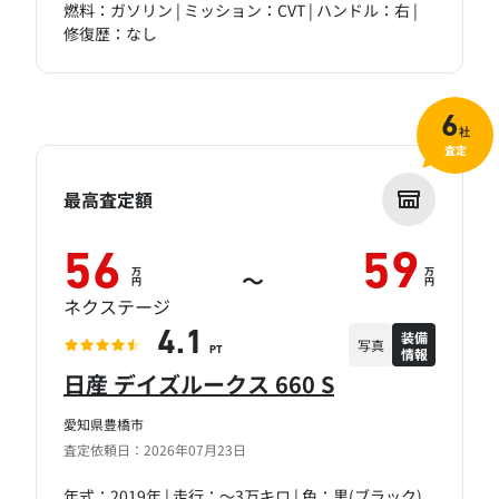
燃料：ガソリン | ミッション：CVT | ハンドル：右 |
修復歴：なし
6
社
査定
最高査定額
56
59
万
万
～
円
円
ネクステージ
装備
4.1
写真
情報
PT
日産 デイズルークス 660 S
愛知県豊橋市
査定依頼日：2026年07月23日
年式：2019年 | 走行：～3万キロ | 色：黒(ブラック)