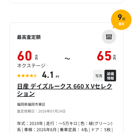
9
社
査定
最高査定額
60
65
万
万
～
円
円
ネクステージ
装備
4.1
写真
情報
PT
日産 デイズルークス 660 X Vセレク
ション
福岡県福岡市東区
査定依頼日：2026年07月24日
年式：2019年 | 走行：～5万キロ | 色：緑(グリーン)
系 | 車検：2026年8月 | 乗車定員： 4名 | ドア： 5枚 |