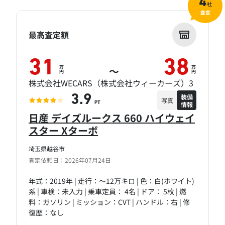
4
社
査定
最高査定額
31
38
万
万
～
円
円
株式会社WECARS（株式会社ウィーカーズ）3
装備
3.9
写真
情報
PT
日産 デイズルークス 660 ハイウェイ
スター Xターボ
埼玉県越谷市
査定依頼日：2026年07月24日
年式：2019年 | 走行：～12万キロ | 色：白(ホワイト)
系 | 車検：未入力 | 乗車定員： 4名 | ドア： 5枚 | 燃
料：ガソリン | ミッション：CVT | ハンドル：右 | 修
復歴：なし