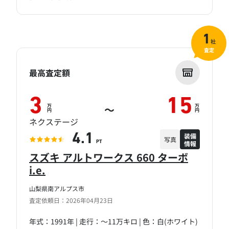
1
社
査定
最高査定額
3
15
万
万
～
円
円
ネクステージ
装備
4.1
写真
情報
PT
スズキ アルトワークス 660 ターボ
i.e.
山梨県南アルプス市
査定依頼日：2026年04月23日
年式：1991年 | 走行：～11万キロ | 色：白(ホワイト)