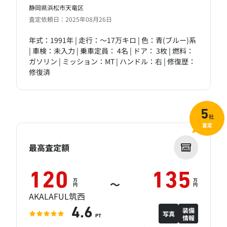
静岡県浜松市天竜区
査定依頼日：2025年08月26日
年式：1991年 | 走行：～17万キロ | 色：青(ブルー)系
| 車検：未入力 | 乗車定員： 4名 | ドア： 3枚 | 燃料：
ガソリン | ミッション：MT | ハンドル：右 | 修復歴：
修復済
5
社
査定
最高査定額
120
135
万
万
～
円
円
AKALAFUL筑西
装備
4.6
写真
情報
PT