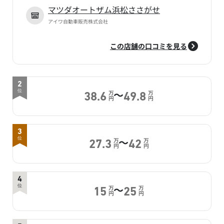
マツダオートザム浜松ささがせ
アイワ自動車販売株式会社
この店舗の口コミを見る
2
～
位
万
万
38.6
49.8
円
円
3
～
位
万
万
27.3
42
円
円
4
～
位
万
万
15
25
円
円