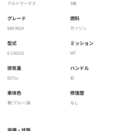
アルトワークス
3枚
グレード
燃料
660 RS/X
ガソリン
型式
ミッション
E-CN21S
MT
排気量
ハンドル
657cc
右
車体色
修復歴
青(ブルー)系
なし
装備・状態