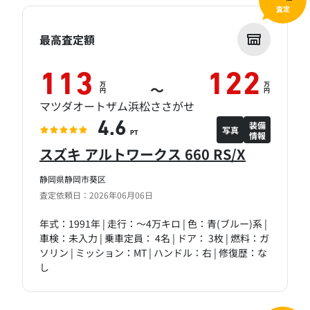
査定
最高査定額
113
122
万
万
～
円
円
マツダオートザム浜松ささがせ
装備
4.6
写真
情報
PT
スズキ アルトワークス 660 RS/X
静岡県静岡市葵区
査定依頼日：2026年06月06日
年式：1991年 | 走行：～4万キロ | 色：青(ブルー)系 |
車検：未入力 | 乗車定員： 4名 | ドア： 3枚 | 燃料：ガ
ソリン | ミッション：MT | ハンドル：右 | 修復歴：な
し