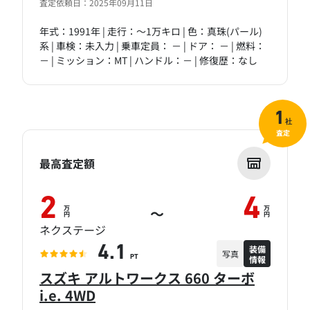
査定依頼日：2025年09月11日
年式：1991年 | 走行：～1万キロ | 色：真珠(パール)
系 | 車検：未入力 | 乗車定員： － | ドア： － | 燃料：
－ | ミッション：MT | ハンドル：－ | 修復歴：なし
1
社
査定
最高査定額
2
4
万
万
～
円
円
ネクステージ
装備
4.1
写真
情報
PT
スズキ アルトワークス 660 ターボ
i.e. 4WD