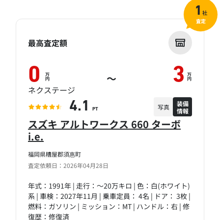
1
社
査定
最高査定額
0
3
万
万
～
円
円
ネクステージ
装備
4.1
写真
情報
PT
スズキ アルトワークス 660 ターボ
i.e.
福岡県糟屋郡須惠町
査定依頼日：2026年04月28日
年式：1991年 | 走行：～20万キロ | 色：白(ホワイト)
系 | 車検：2027年11月 | 乗車定員： 4名 | ドア： 3枚 |
燃料：ガソリン | ミッション：MT | ハンドル：右 | 修
復歴：修復済