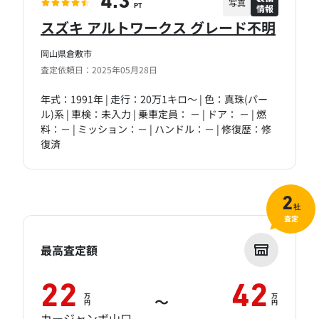
4.3
写真
情報
PT
スズキ アルトワークス グレード不明
岡山県倉敷市
査定依頼日：2025年05月28日
年式：1991年 | 走行：20万1キロ～ | 色：真珠(パー
ル)系 | 車検：未入力 | 乗車定員： － | ドア： － | 燃
料：－ | ミッション：－ | ハンドル：－ | 修復歴：修
復済
2
社
査定
最高査定額
22
42
万
万
～
円
円
カージャンボ山口