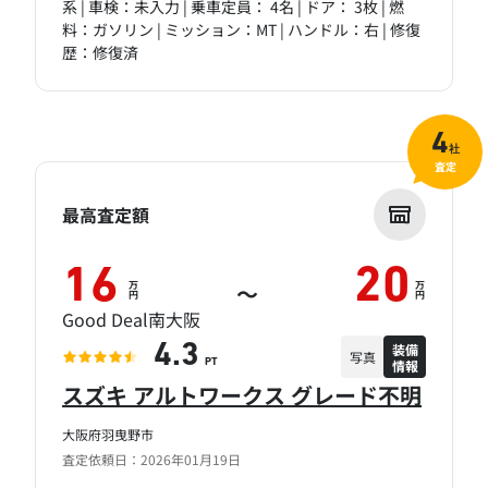
系 | 車検：未入力 | 乗車定員： 4名 | ドア： 3枚 | 燃
料：ガソリン | ミッション：MT | ハンドル：右 | 修復
歴：修復済
4
社
査定
最高査定額
16
20
万
万
～
円
円
Good Deal南大阪
装備
4.3
写真
情報
PT
スズキ アルトワークス グレード不明
大阪府羽曳野市
査定依頼日：2026年01月19日