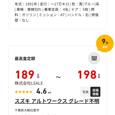
年式：1991年 | 走行：～17万キロ | 色：青(ブルー)系
| 車検：車検切れ | 乗車定員： 4名 | ドア： 5枚 | 燃
料：ガソリン | ミッション：AT | ハンドル：右 | 修復
歴：なし
9
社
査定
最高査定額
189
198
万
万
～
円
円
株式会社LEALE
装備
4.6
写真
情報
PT
スズキ アルトワークス グレード不明
千葉県大網白里市