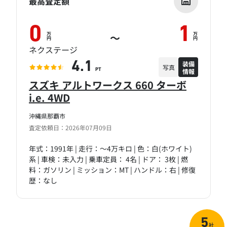
最高査定額
0
1
万
万
～
円
円
ネクステージ
装備
4.1
写真
情報
PT
スズキ アルトワークス 660 ターボ
i.e. 4WD
沖縄県那覇市
査定依頼日：2026年07月09日
年式：1991年 | 走行：～4万キロ | 色：白(ホワイト)
系 | 車検：未入力 | 乗車定員： 4名 | ドア： 3枚 | 燃
料：ガソリン | ミッション：MT | ハンドル：右 | 修復
歴：なし
5
社