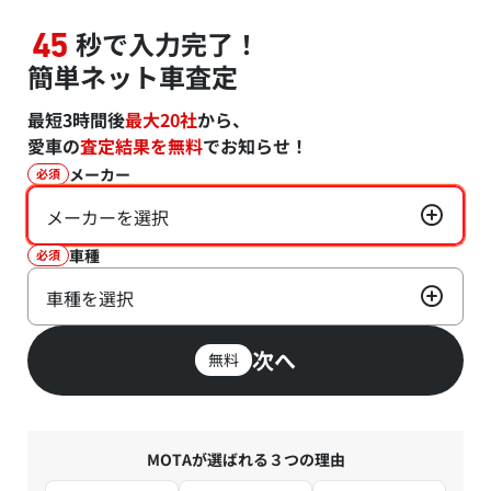
秒で入力完了！
45
簡単ネット車査定
最短3時間後
最大20社
から、
愛車の
査定結果を無料
でお知らせ！
メーカー
必須
メーカーを選択
車種
必須
車種を選択
次へ
無料
MOTAが選ばれる３つの理由