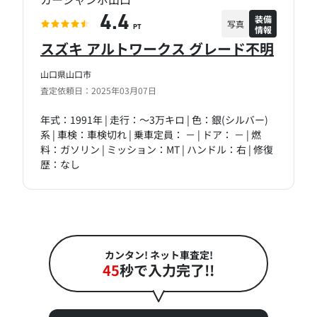
装備
4.4
写真
情報
PT
スズキ アルトワークス グレード不明
山口県山口市
査定依頼日：2025年03月07日
年式：1991年 | 走行：～3万キロ | 色：銀(シルバー)
系 | 車検：車検切れ | 乗車定員： － | ドア： － | 燃
料：ガソリン | ミッション：MT | ハンドル：右 | 修復
歴：なし
カンタン! ネット車査定!
45
秒で入力完了!!