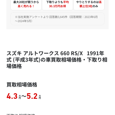
最大20社が競うから
下取りよりも
平均
やりとりするのは
高
高く売れる！
30.3万円お得
額上位3社
のみ
※当社実施アンケートより 回答数3,645件（回答期間：2023年6月
～2024年5月）
スズキ アルトワークス 660 RS/X 1991年
式 (平成3年式)の車買取相場価格・下取り相
場価格
買取相場価格
～
4.3
5.2
万
万
円
円