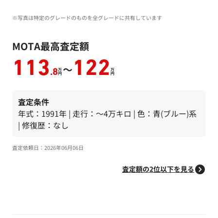
※写真は特定のグレードのものを全グレードに共有しています
MOTA最高査定額
113
122
～
万
万
.8
円
円
査定条件
年式：1991年 | 走行：～4万キロ | 色：青(ブルー)系
| 修復歴：なし
査定依頼日：2026年06月06日
査定額の2位以下を見る