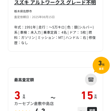
スズキ アルトワークス グレード不明
栃木県佐野市
査定依頼日：2025年08月15日
年式：1991年 | 走行：～5万キロ | 色：銀(シルバー)
系 | 車検：未入力 | 乗車定員： 4名 | ドア： 5枚 | 燃
料：ガソリン | ミッション：MT | ハンドル：右 | 修復
歴：なし
3
社
査定
最高査定額
3
15
万
万
～
円
円
カーセブン倉敷中島店
装備