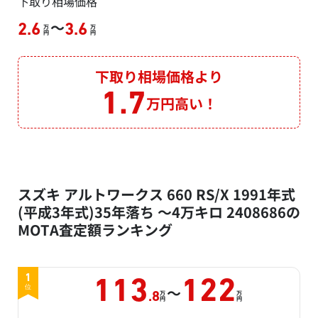
下取り相場価格
～
2.6
3.6
万
万
円
円
下取り相場価格より
1.7
万円高い！
スズキ アルトワークス 660 RS/X 1991年式
(平成3年式)35年落ち ～4万キロ 2408686の
MOTA査定額ランキング
1
113
122
～
位
万
万
.8
円
円