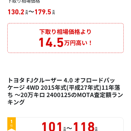
下取り相場価格
～
130.2
179.5
万
万
円
円
下取り相場価格より
14.5
万円高い！
トヨタ FJクルーザー 4.0 オフロードパッ
ケージ 4WD 2015年式(平成27年式)11年落
ち ～20万キロ 2400125のMOTA査定額ラン
キング
1
101
118
～
位
万
万
円
円