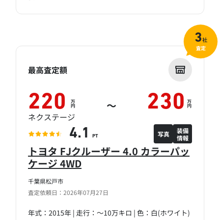
3
社
査定
最高査定額
220
230
万
万
～
円
円
ネクステージ
装備
4.1
写真
情報
PT
トヨタ FJクルーザー 4.0 カラーパッ
ケージ 4WD
千葉県松戸市
査定依頼日：2026年07月27日
年式：2015年 | 走行：～10万キロ | 色：白(ホワイト)