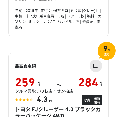
年式：2015年 | 走行：～6万キロ | 色：灰(グレー)系 |
車検：未入力 | 乗車定員： 5名 | ドア： 5枚 | 燃料：ガ
ソリン | ミッション：AT | ハンドル：右 | 修復歴：修
復済
9
社
査定
最高査定額
259
284
万
万
～
円
円
クルマ買取りのお店イオン柏店
装備
4.3
写真
情報
PT
トヨタ FJクルーザー 4.0 ブラックカ
ラーパッケージ 4WD