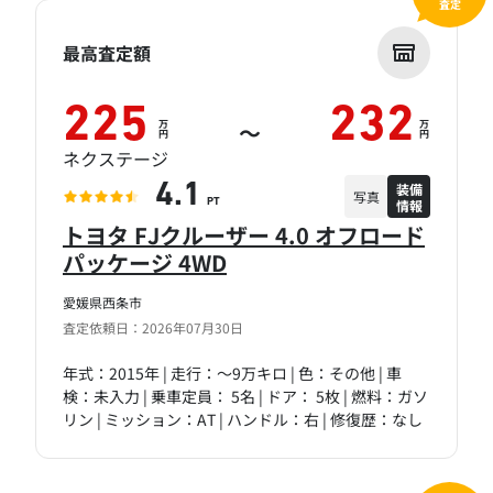
査定
最高査定額
225
232
万
万
～
円
円
ネクステージ
装備
4.1
写真
情報
PT
トヨタ FJクルーザー 4.0 オフロード
パッケージ 4WD
愛媛県西条市
査定依頼日：2026年07月30日
年式：2015年 | 走行：～9万キロ | 色：その他 | 車
検：未入力 | 乗車定員： 5名 | ドア： 5枚 | 燃料：ガソ
リン | ミッション：AT | ハンドル：右 | 修復歴：なし