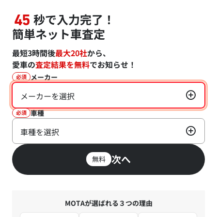
秒で入力完了！
45
簡単ネット車査定
最短3時間後
最大20社
から、
愛車の
査定結果を無料
でお知らせ！
メーカー
必須
メーカーを選択
車種
必須
車種を選択
次へ
無料
MOTAが選ばれる３つの理由