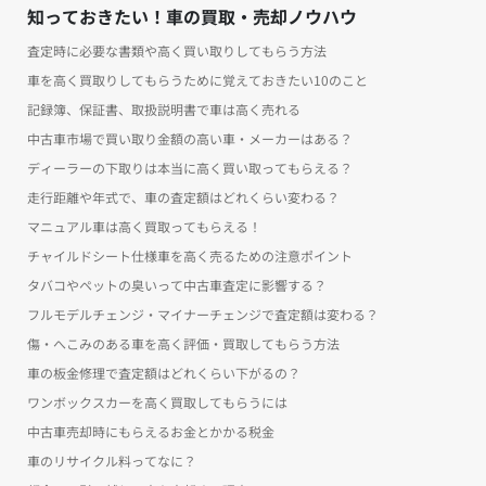
知っておきたい！車の買取・売却ノウハウ
査定時に必要な書類や高く買い取りしてもらう方法
車を高く買取りしてもらうために覚えておきたい10のこと
記録簿、保証書、取扱説明書で車は高く売れる
中古車市場で買い取り金額の高い車・メーカーはある？
ディーラーの下取りは本当に高く買い取ってもらえる？
走行距離や年式で、車の査定額はどれくらい変わる？
マニュアル車は高く買取ってもらえる！
チャイルドシート仕様車を高く売るための注意ポイント
タバコやペットの臭いって中古車査定に影響する？
フルモデルチェンジ・マイナーチェンジで査定額は変わる？
傷・へこみのある車を高く評価・買取してもらう方法
車の板金修理で査定額はどれくらい下がるの？
ワンボックスカーを高く買取してもらうには
中古車売却時にもらえるお金とかかる税金
車のリサイクル料ってなに？