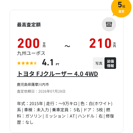
5
社
査定
最高査定額
200
210
万
万
～
円
円
九州ユーポス
装備
4.1
写真
情報
PT
トヨタ FJクルーザー 4.0 4WD
鹿児島県薩摩川内市
査定依頼日：2026年07月28日
年式：2015年 | 走行：～9万キロ | 色：白(ホワイト)
系 | 車検：未入力 | 乗車定員： 5名 | ドア： 5枚 | 燃
料：ガソリン | ミッション：AT | ハンドル：右 | 修復
歴：なし