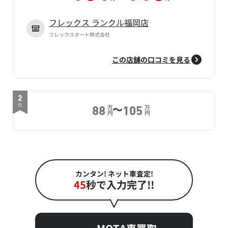
フレックス ランクル福岡店
フレックスオート株式会社
この店舗の口コミを見る
2
～
位
万
万
88
105
円
円
カンタン! ネット車査定!
45
秒で入力完了!!