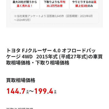
最大20社が競うから
下取りよりも
平均
やりとりするのは
高
高く売れる！
30.3万円お得
額上位3社
のみ
※当社実施アンケートより 回答数3,645件（回答期間：2023年6月
～2024年5月）
トヨタ FJクルーザー 4.0 オフロードパッ
ケージ 4WD 2015年式 (平成27年式)の車買
取相場価格・下取り相場価格
買取相場価格
～
144.7
199.4
万
万
円
円