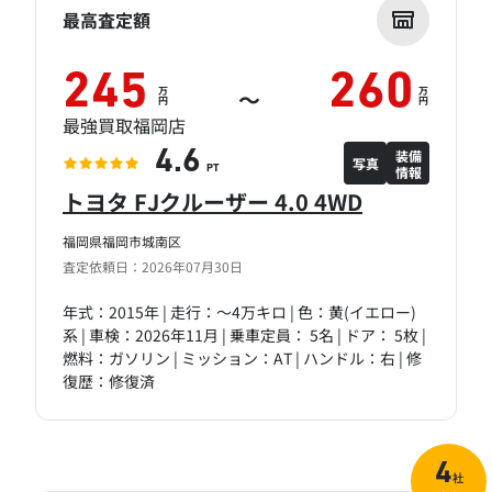
最高査定額
245
260
万
万
～
円
円
最強買取福岡店
装備
4.6
写真
情報
PT
トヨタ FJクルーザー 4.0 4WD
福岡県福岡市城南区
査定依頼日：2026年07月30日
年式：2015年 | 走行：～4万キロ | 色：黄(イエロー)
系 | 車検：2026年11月 | 乗車定員： 5名 | ドア： 5枚 |
燃料：ガソリン | ミッション：AT | ハンドル：右 | 修
復歴：修復済
4
社