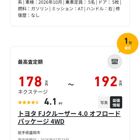
系 | 車検：2026年10月 | 乗車定員： 5名 | ドア： 5枚 |
燃料：ガソリン | ミッション：AT | ハンドル：右 | 修
復歴：なし
1
社
査定
最高査定額
178
192
万
万
～
円
円
ネクステージ
装備
4.1
写真
情報
PT
トヨタ FJクルーザー 4.0 オフロード
パッケージ 4WD
岩手県盛岡市
査定依頼日：2026年07月23日