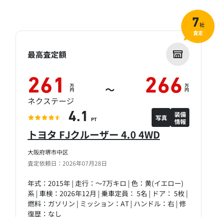
7
社
査定
最高査定額
261
266
万
万
～
円
円
ネクステージ
装備
4.1
写真
情報
PT
トヨタ FJクルーザー 4.0 4WD
大阪府堺市中区
査定依頼日：2026年07月28日
年式：2015年 | 走行：～7万キロ | 色：黄(イエロー)
系 | 車検：2026年12月 | 乗車定員： 5名 | ドア： 5枚 |
燃料：ガソリン | ミッション：AT | ハンドル：右 | 修
復歴：なし