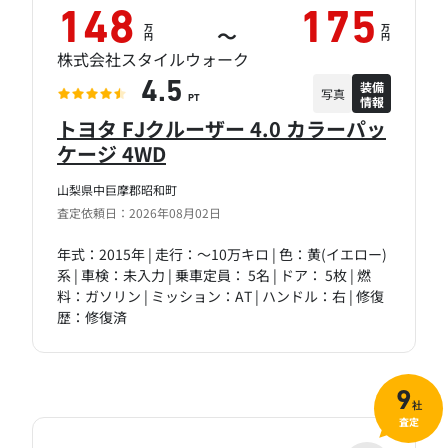
148
175
万
万
～
円
円
株式会社スタイルウォーク
装備
4.5
写真
情報
PT
トヨタ FJクルーザー 4.0 カラーパッ
ケージ 4WD
山梨県中巨摩郡昭和町
査定依頼日：2026年08月02日
年式：2015年 | 走行：～10万キロ | 色：黄(イエロー)
系 | 車検：未入力 | 乗車定員： 5名 | ドア： 5枚 | 燃
料：ガソリン | ミッション：AT | ハンドル：右 | 修復
歴：修復済
9
社
査定