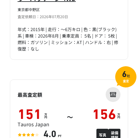
東京都中野区
査定依頼日：2026年07月20日
年式：2015年 | 走行：～6万キロ | 色：黒(ブラック)
系 | 車検：2026年8月 | 乗車定員： 5名 | ドア： 5枚 |
燃料：ガソリン | ミッション：AT | ハンドル：右 | 修
復歴：なし
6
社
査定
最高査定額
151
156
万
万
～
円
円
Tauros Japan
装備
4.0
写真
情報
PT