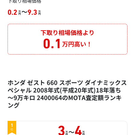
下取り相場価格
～
0.2
9.3
万
万
円
円
下取り相場価格より
0.1
万円高い！
ホンダ ゼスト 660 スポーツ ダイナミックス
ペシャル 2008年式(平成20年式)18年落ち
～9万キロ 2400064のMOTA査定額ランキ
ング
1
3
4
～
位
万
万
円
円