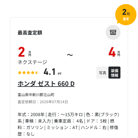
2
社
査定
最高査定額
2
4
万
万
～
円
円
ネクステージ
装備
4.1
写真
情報
PT
ホンダ ゼスト 660 D
富山県中新川郡立山町
査定依頼日：2026年07月14日
年式：2008年 | 走行：～15万キロ | 色：黒(ブラック)
系 | 車検：未入力 | 乗車定員： 4名 | ドア： 5枚 | 燃
料：ガソリン | ミッション：AT | ハンドル：右 | 修復
歴：なし