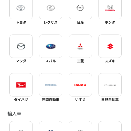
トヨタ
レクサス
日産
ホンダ
マツダ
スバル
三菱
スズキ
ダイハツ
光岡自動車
いすゞ
日野自動車
輸入車