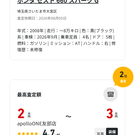
ホンダ ゼスト 660 スパーク G
埼玉県さいたま市大宮区
査定依頼日：2026年08月05日
年式：2008年 | 走行：～8万キロ | 色：黒(ブラック)
系 | 車検：2026年9月 | 乗車定員： 4名 | ドア： 5枚 |
燃料：ガソリン | ミッション：AT | ハンドル：右 | 修
復歴：未修復
2
社
査定
最高査定額
2
3
万
万
～
円
円
apolloONE友部店
装備
4.7
写真