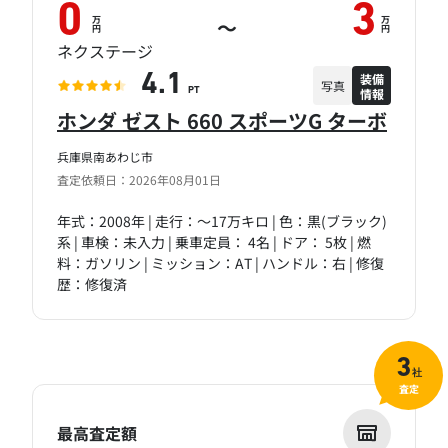
0
3
万
万
～
円
円
ネクステージ
装備
4.1
写真
情報
PT
ホンダ ゼスト 660 スポーツG ターボ
兵庫県南あわじ市
査定依頼日：2026年08月01日
年式：2008年 | 走行：～17万キロ | 色：黒(ブラック)
系 | 車検：未入力 | 乗車定員： 4名 | ドア： 5枚 | 燃
料：ガソリン | ミッション：AT | ハンドル：右 | 修復
歴：修復済
3
社
査定
最高査定額