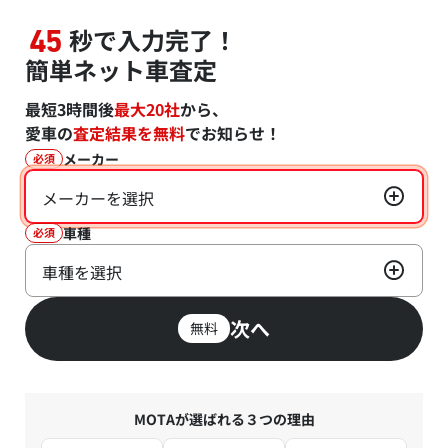
秒で入力完了！
45
簡単ネット車査定
最短3時間後
最大20社
から、
愛車の
査定結果を無料
でお知らせ！
メーカー
必須
メーカーを選択
車種
必須
車種を選択
次へ
無料
MOTAが選ばれる３つの理由