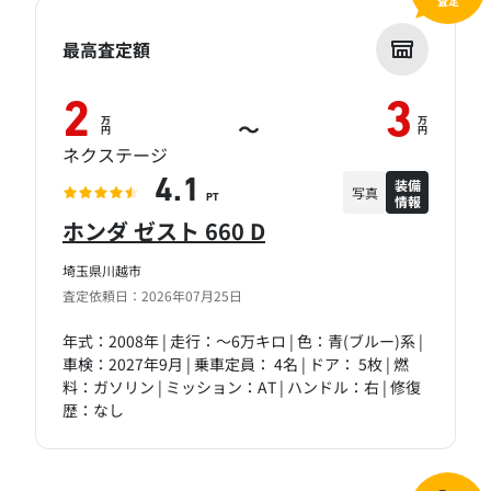
査定
最高査定額
2
3
万
万
～
円
円
ネクステージ
装備
4.1
写真
情報
PT
ホンダ ゼスト 660 D
埼玉県川越市
査定依頼日：2026年07月25日
年式：2008年 | 走行：～6万キロ | 色：青(ブルー)系 |
車検：2027年9月 | 乗車定員： 4名 | ドア： 5枚 | 燃
料：ガソリン | ミッション：AT | ハンドル：右 | 修復
歴：なし