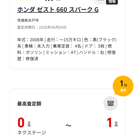
情報
PT
ホンダ ゼスト 660 スパーク G
茨城県水戸市
査定依頼日：2026年08月04日
年式：2008年 | 走行：～15万キロ | 色：黒(ブラック)
系 | 車検：未入力 | 乗車定員： 4名 | ドア： 5枚 | 燃
料：ガソリン | ミッション：AT | ハンドル：右 | 修復
歴：修復済
1
社
査定
最高査定額
0
1
万
万
～
円
円
ネクステージ