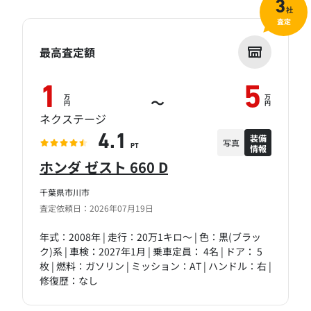
3
社
査定
最高査定額
1
5
万
万
～
円
円
ネクステージ
装備
4.1
写真
情報
PT
ホンダ ゼスト 660 D
千葉県市川市
査定依頼日：2026年07月19日
年式：2008年 | 走行：20万1キロ～ | 色：黒(ブラッ
ク)系 | 車検：2027年1月 | 乗車定員： 4名 | ドア： 5
枚 | 燃料：ガソリン | ミッション：AT | ハンドル：右 |
修復歴：なし