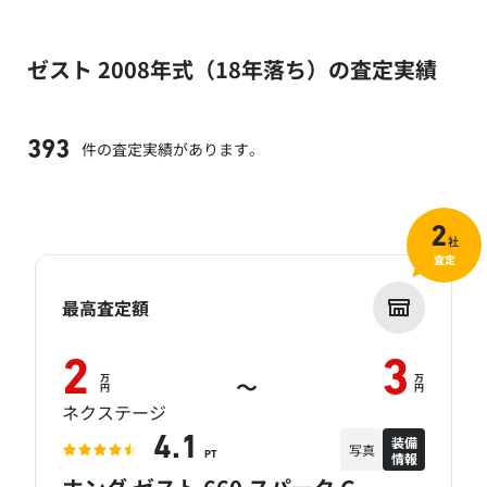
ゼスト 2008年式（18年落ち）の査定実績
件の査定実績があります。
393
2
社
査定
最高査定額
2
3
万
万
～
円
円
ネクステージ
装備
4.1
写真
情報
PT