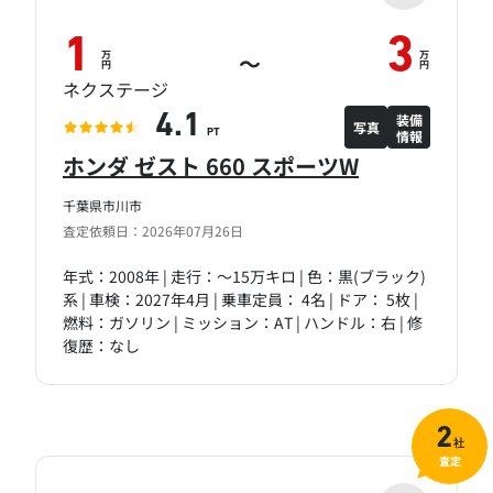
1
3
万
万
～
円
円
ネクステージ
装備
4.1
写真
情報
PT
ホンダ ゼスト 660 スポーツW
千葉県市川市
査定依頼日：2026年07月26日
年式：2008年 | 走行：～15万キロ | 色：黒(ブラック)
系 | 車検：2027年4月 | 乗車定員： 4名 | ドア： 5枚 |
燃料：ガソリン | ミッション：AT | ハンドル：右 | 修
復歴：なし
2
社
査定