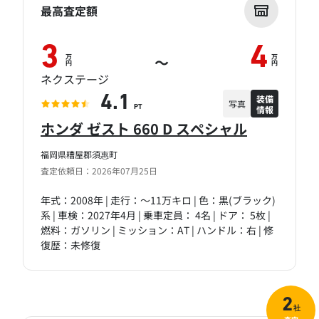
最高査定額
3
4
万
万
～
円
円
ネクステージ
装備
4.1
写真
情報
PT
ホンダ ゼスト 660 D スペシャル
福岡県糟屋郡須惠町
査定依頼日：2026年07月25日
年式：2008年 | 走行：～11万キロ | 色：黒(ブラック)
系 | 車検：2027年4月 | 乗車定員： 4名 | ドア： 5枚 |
燃料：ガソリン | ミッション：AT | ハンドル：右 | 修
復歴：未修復
2
社