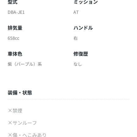
型式
ミッション
DBA-JE1
AT
排気量
ハンドル
658cc
右
車体色
修復歴
紫（パープル）系
なし
装備・状態
禁煙
サンルーフ
傷・へこみあり