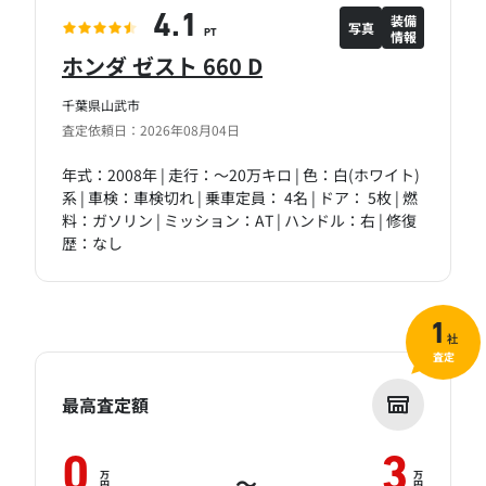
装備
4.1
写真
情報
PT
ホンダ ゼスト 660 D
千葉県山武市
査定依頼日：2026年08月04日
年式：2008年 | 走行：～20万キロ | 色：白(ホワイト)
系 | 車検：車検切れ | 乗車定員： 4名 | ドア： 5枚 | 燃
料：ガソリン | ミッション：AT | ハンドル：右 | 修復
歴：なし
1
社
査定
最高査定額
0
3
万
万
～
円
円