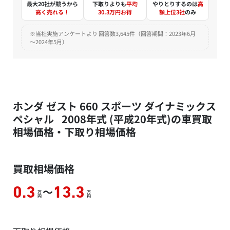
最大20社が競うから
下取りよりも
平均
やりとりするのは
高
高く売れる！
30.3万円お得
額上位3社
のみ
※当社実施アンケートより 回答数3,645件（回答期間：2023年6月
～2024年5月）
ホンダ ゼスト 660 スポーツ ダイナミックス
ペシャル 2008年式 (平成20年式)の車買取
相場価格・下取り相場価格
買取相場価格
～
0.3
13.3
万
万
円
円