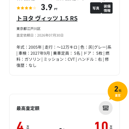
装備
3.9
写真
情報
PT
トヨタ ヴィッツ 1.5 RS
東京都江戸川区
査定依頼日：2026年07月30日
年式：2005年 | 走行：～12万キロ | 色：灰(グレー)系
| 車検：2027年9月 | 乗車定員： 5名 | ドア： 5枚 | 燃
料：ガソリン | ミッション：CVT | ハンドル：右 | 修
復歴：なし
2
社
査定
最高査定額
4
10
万
万
～