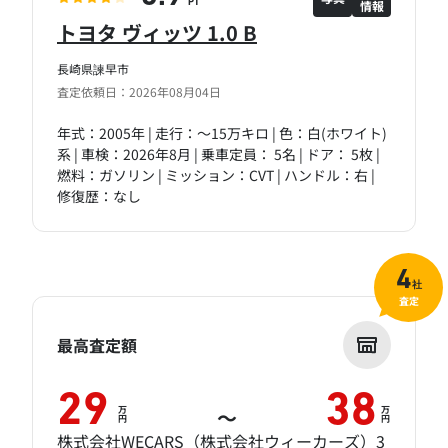
情報
PT
トヨタ ヴィッツ 1.0 B
長崎県諫早市
査定依頼日：2026年08月04日
年式：2005年 | 走行：～15万キロ | 色：白(ホワイト)
系 | 車検：2026年8月 | 乗車定員： 5名 | ドア： 5枚 |
燃料：ガソリン | ミッション：CVT | ハンドル：右 |
修復歴：なし
4
社
査定
最高査定額
29
38
万
万
～
円
円
株式会社WECARS（株式会社ウィーカーズ）3