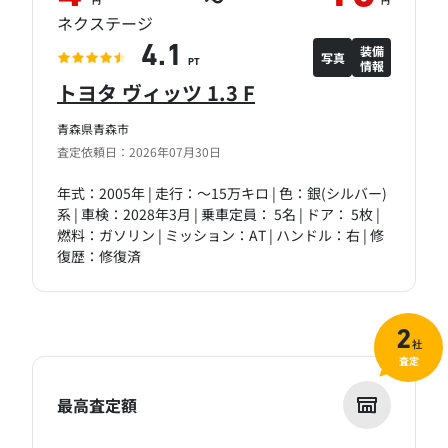
円
円
ネクステージ
装備
4.1
写真
情報
PT
トヨタ ヴィッツ 1.3 F
青森県青森市
査定依頼日：2026年07月30日
年式：2005年 | 走行：～15万キロ | 色：銀(シルバー)
系 | 車検：2028年3月 | 乗車定員： 5名 | ドア： 5枚 |
燃料：ガソリン | ミッション：AT | ハンドル：右 | 修
復歴：修復済
2
社
査定
最高査定額