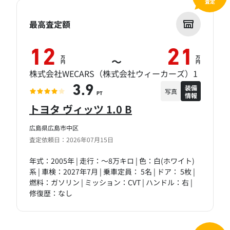
査定
最高査定額
12
21
万
万
～
円
円
株式会社WECARS（株式会社ウィーカーズ）1
装備
3.9
写真
情報
PT
トヨタ ヴィッツ 1.0 B
広島県広島市中区
査定依頼日：2026年07月15日
年式：2005年 | 走行：～8万キロ | 色：白(ホワイト)
系 | 車検：2027年7月 | 乗車定員： 5名 | ドア： 5枚 |
燃料：ガソリン | ミッション：CVT | ハンドル：右 |
修復歴：なし