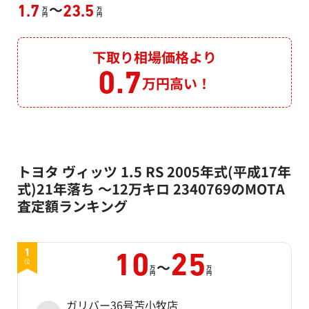
～
1.7
23.5
万
万
円
円
下取り相場価格より
0.7
万円高い！
トヨタ ヴィッツ 1.5 RS 2005年式(平成17年
式)21年落ち ～12万キロ 2340769のMOTA
査定額ランキング
1
10
25
～
位
万
万
円
円
ガリバー36号苫小牧店