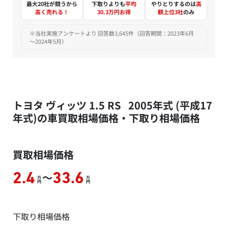
最大20社が競うから
下取りよりも
平均
やりとりするのは
高
高く売れる！
30.3万円お得
額上位3社
のみ
※当社実施アンケートより 回答数3,645件（回答期間：2023年6月
～2024年5月）
トヨタ ヴィッツ 1.5 RS 2005年式 (平成17
年式)の車買取相場価格・下取り相場価格
買取相場価格
～
2.4
33.6
万
万
円
円
下取り相場価格