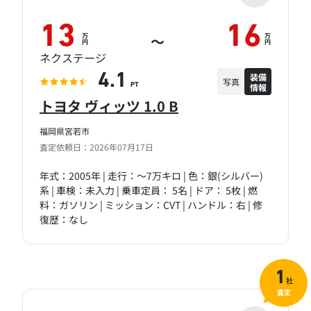
13
16
万
万
～
円
円
ネクステージ
装備
4.1
写真
情報
PT
トヨタ ヴィッツ 1.0 B
福岡県宮若市
査定依頼日：2026年07月17日
年式：2005年 | 走行：～7万キロ | 色：銀(シルバー)
系 | 車検：未入力 | 乗車定員： 5名 | ドア： 5枚 | 燃
料：ガソリン | ミッション：CVT | ハンドル：右 | 修
復歴：なし
1
社
査定