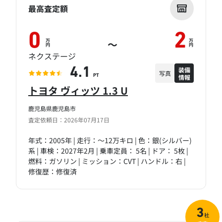
最高査定額
0
2
万
万
～
円
円
ネクステージ
装備
4.1
写真
情報
PT
トヨタ ヴィッツ 1.3 U
鹿児島県鹿児島市
査定依頼日：2026年07月17日
年式：2005年 | 走行：～12万キロ | 色：銀(シルバー)
系 | 車検：2027年2月 | 乗車定員： 5名 | ドア： 5枚 |
燃料：ガソリン | ミッション：CVT | ハンドル：右 |
修復歴：修復済
3
社