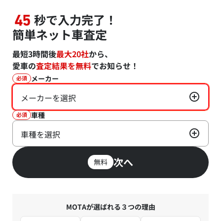
秒で入力完了！
45
簡単ネット車査定
最短3時間後
最大20社
から、
愛車の
査定結果を無料
でお知らせ！
メーカー
必須
メーカーを選択
車種
必須
車種を選択
次へ
無料
MOTAが選ばれる３つの理由