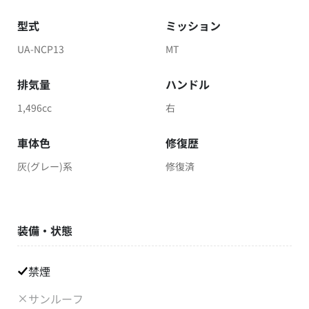
型式
ミッション
UA-NCP13
MT
排気量
ハンドル
1,496cc
右
車体色
修復歴
灰(グレー)系
修復済
装備・状態
禁煙
サンルーフ