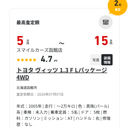
2
社
査定
最高査定額
5
15
万
万
～
円
円
スマイルカーズ函館店
装備
4.7
写真
情報
PT
トヨタ ヴィッツ 1.3 F Lパッケージ
4WD
北海道函館市
査定依頼日：2026年07月07日
年式：2005年 | 走行：～2万キロ | 色：真珠(パール)
系 | 車検：未入力 | 乗車定員： 5名 | ドア： 5枚 | 燃
料：ガソリン | ミッション：AT | ハンドル：右 | 修復
歴：なし