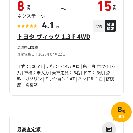
8
15
万
万
～
円
円
ネクステージ
装備
4.1
写真
情報
PT
トヨタ ヴィッツ 1.3 F 4WD
茨城県日立市
査定依頼日：2026年07月22日
年式：2005年 | 走行：～14万キロ | 色：白(ホワイト)
系 | 車検：未入力 | 乗車定員： 5名 | ドア： 5枚 | 燃
料：ガソリン | ミッション：AT | ハンドル：右 | 修復
歴：修復済
8
社
査定
最高査定額