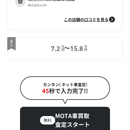
株式会社IDOM
この店舗の口コミを見る
2
～
位
万
万
7.2
15.8
円
円
カンタン! ネット車査定!
45
秒で入力完了!!
MOTA車買取
無料
査定スタート