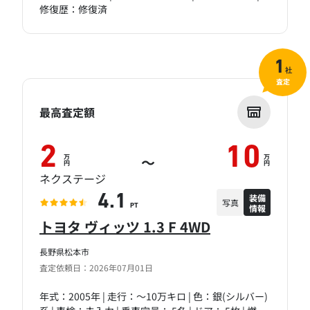
修復歴：修復済
1
社
査定
最高査定額
2
10
万
万
～
円
円
ネクステージ
装備
4.1
写真
情報
PT
トヨタ ヴィッツ 1.3 F 4WD
長野県松本市
査定依頼日：2026年07月01日
年式：2005年 | 走行：～10万キロ | 色：銀(シルバー)