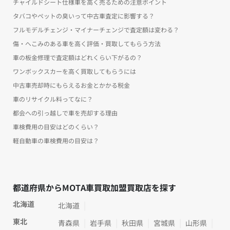
チャイルドシート仕様車を高く売るための注意ポイント
タバコやペットの臭いって中古車査定に影響する？
フルモデルチェンジ・マイナーチェンジで査定額は変わる？
傷・へこみのある車を高く評価・買取してもらう方法
車の板金修理で査定額はどれくらい下がるの？
ワンボックスカーを高く買取してもらうには
中古車売却時にもらえるお金とかかる税金
車のリサイクル料ってなに？
都会への引っ越しで車を売却する理由
車検費用の目安はどのくらい？
軽自動車の車検費用の目安は？
都道府県からMOTA車買取加盟買取店を探す
北海道
北海道
東北
青森県
岩手県
秋田県
宮城県
山形県