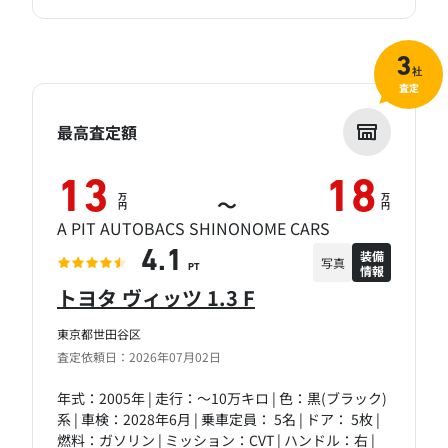
3
社
査定
最高査定額
13
18
万
万
～
円
円
A PIT AUTOBACS SHINONOME CARS
装備
4.1
写真
情報
PT
トヨタ ヴィッツ 1.3 F
東京都世田谷区
査定依頼日：2026年07月02日
年式：2005年 | 走行：～10万キロ | 色：黒(ブラック)
系 | 車検：2028年6月 | 乗車定員： 5名 | ドア： 5枚 |
燃料：ガソリン | ミッション：CVT | ハンドル：右 |