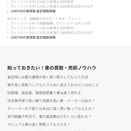
ヴィッツ (トヨタ) 1.5 RS 21年落ち 2005年式
ヴィッツ (トヨタ) 1.5 RS 21年落ち 2005年式 12万キロ以下
2340769の車買取 査定価格実績
MOTAトップ
自動車カタログ
トヨタ
ヴィッツ
ヴィッツ (トヨタ) の買取相場
ヴィッツ (トヨタ) 1.5 RS
ヴィッツ (トヨタ) 1.5 RS 21年落ち 2005年式
ヴィッツ (トヨタ) 1.5 RS 21年落ち 2005年式 12万キロ以下
2340769の車買取 査定価格実績
知っておきたい！車の買取・売却ノウハウ
査定時に必要な書類や高く買い取りしてもらう方法
車を高く買取りしてもらうために覚えておきたい10のこと
記録簿、保証書、取扱説明書で車は高く売れる
中古車市場で買い取り金額の高い車・メーカーはある？
ディーラーの下取りは本当に高く買い取ってもらえる？
走行距離や年式で、車の査定額はどれくらい変わる？
マニュアル車は高く買取ってもらえる！