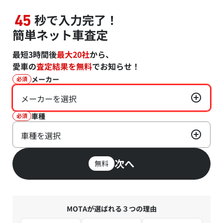
秒で入力完了！
45
簡単ネット車査定
最短3時間後
最大20社
から、
愛車の
査定結果を無料
でお知らせ！
メーカー
必須
メーカーを選択
車種
必須
車種を選択
次へ
無料
MOTAが選ばれる３つの理由