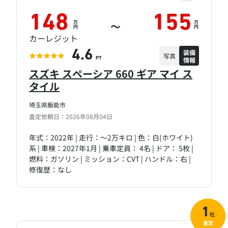
148
155
万
万
～
円
円
カーレジット
装備
4.6
写真
情報
PT
スズキ スペーシア 660 ギア マイ ス
タイル
埼玉県飯能市
査定依頼日：2026年08月04日
年式：2022年 | 走行：～2万キロ | 色：白(ホワイト)
系 | 車検：2027年1月 | 乗車定員： 4名 | ドア： 5枚 |
燃料：ガソリン | ミッション：CVT | ハンドル：右 |
修復歴：なし
1
社
査定