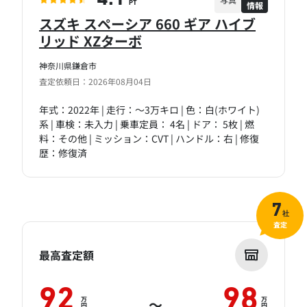
情報
PT
スズキ スペーシア 660 ギア ハイブ
リッド XZターボ
神奈川県鎌倉市
査定依頼日：2026年08月04日
年式：2022年 | 走行：～3万キロ | 色：白(ホワイト)
系 | 車検：未入力 | 乗車定員： 4名 | ドア： 5枚 | 燃
料：その他 | ミッション：CVT | ハンドル：右 | 修復
歴：修復済
7
社
査定
最高査定額
92
98
万
万
～
円
円