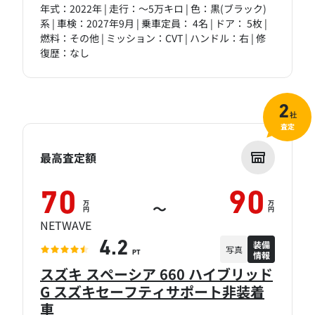
年式：2022年 | 走行：～5万キロ | 色：黒(ブラック)
系 | 車検：2027年9月 | 乗車定員： 4名 | ドア： 5枚 |
燃料：その他 | ミッション：CVT | ハンドル：右 | 修
復歴：なし
2
社
査定
最高査定額
70
90
万
万
～
円
円
NETWAVE
装備
4.2
写真
情報
PT
スズキ スペーシア 660 ハイブリッド
G スズキセーフティサポート非装着
車