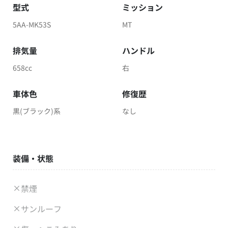
型式
ミッション
5AA-MK53S
MT
排気量
ハンドル
658cc
右
車体色
修復歴
黒(ブラック)系
なし
装備・状態
禁煙
サンルーフ