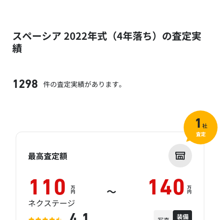
スペーシア 2022年式（4年落ち）の査定実
績
件の査定実績があります。
1298
1
社
査定
最高査定額
110
140
万
万
～
円
円
ネクステージ
装備
4.1
写真