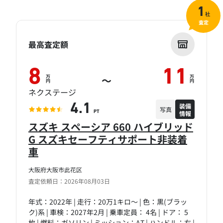
1
社
査定
最高査定額
8
11
万
万
～
円
円
ネクステージ
装備
4.1
写真
情報
PT
スズキ スペーシア 660 ハイブリッド
G スズキセーフティサポート非装着
車
大阪府大阪市此花区
査定依頼日：2026年08月03日
年式：2022年 | 走行：20万1キロ～ | 色：黒(ブラッ
ク)系 | 車検：2027年2月 | 乗車定員： 4名 | ドア： 5
枚 | 燃料：ガソリン | ミッション：AT | ハンドル：右 |