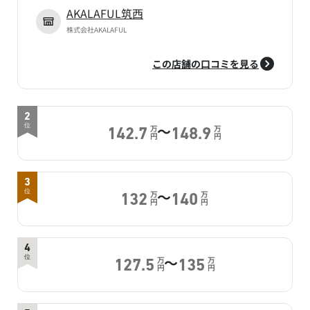
AKALAFUL筑西
株式会社AKALAFUL
この店舗の口コミを見る
2
～
位
万
万
142.7
148.9
円
円
3
～
位
万
万
132
140
円
円
4
～
位
万
万
127.5
135
円
円