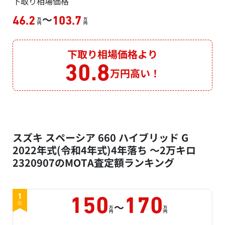
下取り相場価格
～
46.2
103.7
万
万
円
円
下取り相場価格より
30.8
万円高い！
スズキ スペーシア 660 ハイブリッド G
2022年式(令和4年式)4年落ち ～2万キロ
2320907のMOTA査定額ランキング
1
150
170
～
位
万
万
円
円