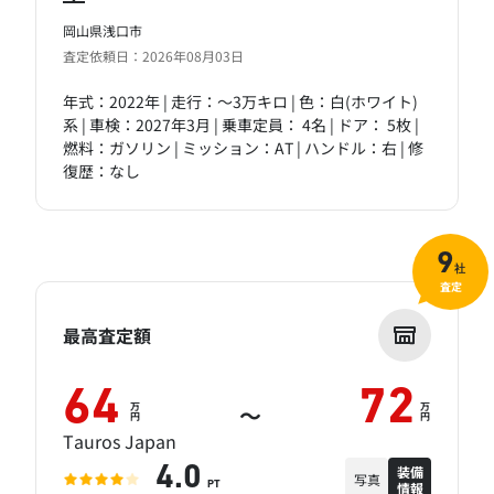
岡山県浅口市
査定依頼日：2026年08月03日
年式：2022年 | 走行：～3万キロ | 色：白(ホワイト)
系 | 車検：2027年3月 | 乗車定員： 4名 | ドア： 5枚 |
燃料：ガソリン | ミッション：AT | ハンドル：右 | 修
復歴：なし
9
社
査定
最高査定額
64
72
万
万
～
円
円
Tauros Japan
装備
4.0
写真
情報
PT