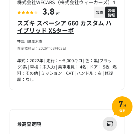
株式会社WECARS（株式会社ウィーカーズ）4
装備
3.8
写真
情報
PT
スズキ スペーシア 660 カスタム ハ
イブリッド XSターボ
神奈川県厚木市
査定依頼日：2026年08月03日
年式：2022年 | 走行：～5,000キロ | 色：黒(ブラッ
ク)系 | 車検：未入力 | 乗車定員： 4名 | ドア： 5枚 | 燃
料：その他 | ミッション：CVT | ハンドル：右 | 修復
歴：なし
7
社
査定
最高査定額