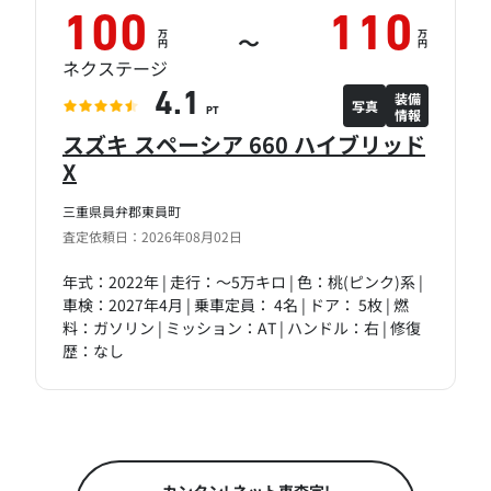
100
110
万
万
～
円
円
ネクステージ
装備
4.1
写真
情報
PT
スズキ スペーシア 660 ハイブリッド
X
三重県員弁郡東員町
査定依頼日：2026年08月02日
年式：2022年 | 走行：～5万キロ | 色：桃(ピンク)系 |
車検：2027年4月 | 乗車定員： 4名 | ドア： 5枚 | 燃
料：ガソリン | ミッション：AT | ハンドル：右 | 修復
歴：なし