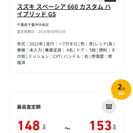
スズキ スペーシア 660 カスタム ハ
イブリッド GS
千葉県千葉市中央区
査定依頼日：2026年08月03日
年式：2022年 | 走行：～7万キロ | 色：赤(レッド)系 |
車検：未入力 | 乗車定員： 4名 | ドア： 5枚 | 燃料：そ
の他 | ミッション：CVT | ハンドル：右 | 修復歴：修
復済
2
社
査定
最高査定額
148
153
万
万
～
円
円