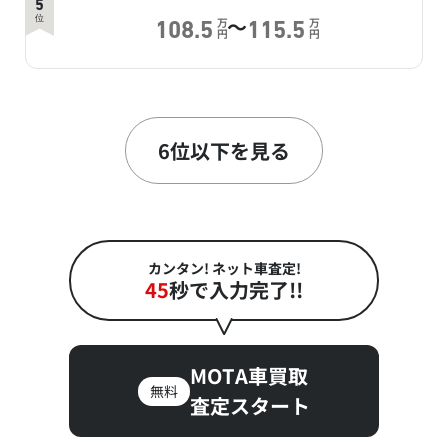
5
～
位
万
万
108.5
115.5
円
円
6
～
位
万
万
100.9
105
円
円
6位以下を見る
7
～
位
万
万
95
105
円
円
カンタン! ネット車査定!
45
秒で入力完了!!
8
～
位
万
万
90.3
100
円
円
MOTA車買取
無料
査定スタート