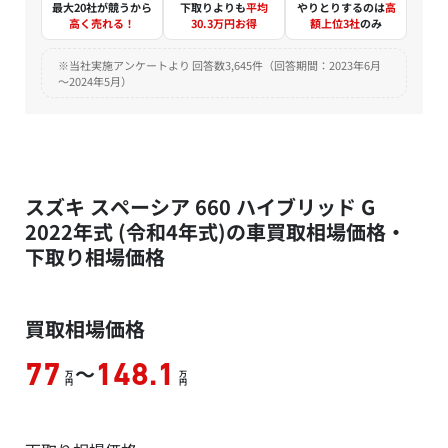
最大20社が競うから
下取りよりも
平均
やりとりするのは
高
高く売れる！
30.3万円お得
額上位3社
のみ
※当社実施アンケートより 回答数3,645件（回答期間：2023年6月
～2024年5月）
スズキ スペーシア 660 ハイブリッド G
2022年式 (令和4年式)の車買取相場価格・
下取り相場価格
買取相場価格
～
77
148.1
万
万
円
円