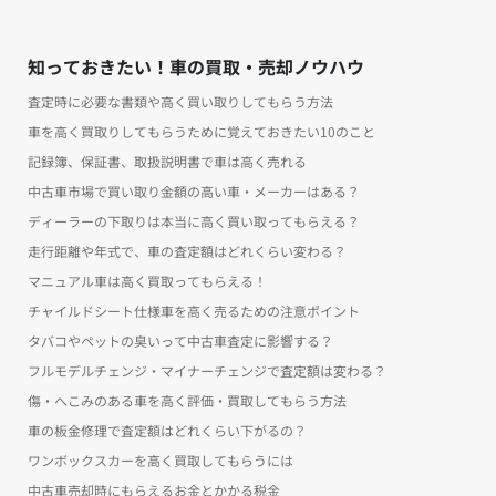
知っておきたい！車の買取・売却ノウハウ
査定時に必要な書類や高く買い取りしてもらう方法
車を高く買取りしてもらうために覚えておきたい10のこと
記録簿、保証書、取扱説明書で車は高く売れる
中古車市場で買い取り金額の高い車・メーカーはある？
ディーラーの下取りは本当に高く買い取ってもらえる？
走行距離や年式で、車の査定額はどれくらい変わる？
マニュアル車は高く買取ってもらえる！
チャイルドシート仕様車を高く売るための注意ポイント
タバコやペットの臭いって中古車査定に影響する？
フルモデルチェンジ・マイナーチェンジで査定額は変わる？
傷・へこみのある車を高く評価・買取してもらう方法
車の板金修理で査定額はどれくらい下がるの？
ワンボックスカーを高く買取してもらうには
中古車売却時にもらえるお金とかかる税金