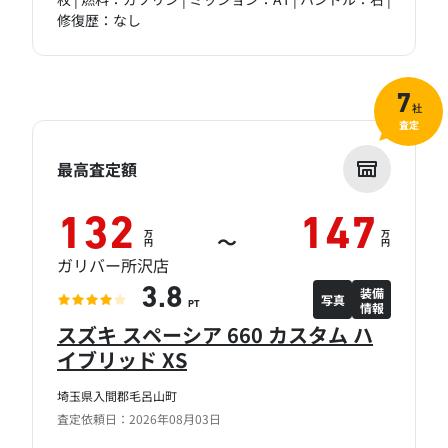
修復歴：なし
7
社
査定
最高査定額
132
147
万
万
～
円
円
ガリバー所沢店
装備
3.8
写真
情報
PT
スズキ スペーシア 660 カスタム ハ
イブリッド XS
埼玉県入間郡毛呂山町
査定依頼日：2026年08月03日