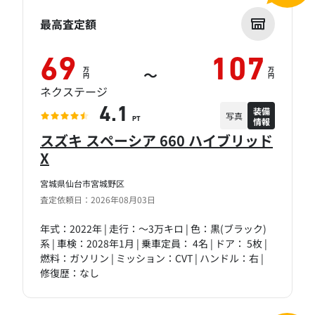
最高査定額
69
107
万
万
～
円
円
ネクステージ
装備
4.1
写真
情報
PT
スズキ スペーシア 660 ハイブリッド
X
宮城県仙台市宮城野区
査定依頼日：2026年08月03日
年式：2022年 | 走行：～3万キロ | 色：黒(ブラック)
系 | 車検：2028年1月 | 乗車定員： 4名 | ドア： 5枚 |
燃料：ガソリン | ミッション：CVT | ハンドル：右 |
修復歴：なし