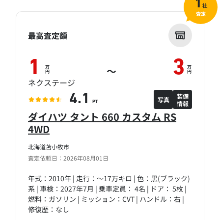
1
社
査定
最高査定額
1
3
万
万
～
円
円
ネクステージ
装備
4.1
写真
情報
PT
ダイハツ タント 660 カスタム RS
4WD
北海道苫小牧市
査定依頼日：2026年08月01日
年式：2010年 | 走行：～17万キロ | 色：黒(ブラック)
系 | 車検：2027年7月 | 乗車定員： 4名 | ドア： 5枚 |
燃料：ガソリン | ミッション：CVT | ハンドル：右 |
修復歴：なし