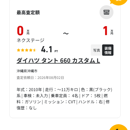
最高査定額
0
1
万
万
～
円
円
ネクステージ
装備
4.1
写真
情報
PT
ダイハツ タント 660 カスタム L
沖縄県沖縄市
査定依頼日：2026年08月02日
年式：2010年 | 走行：～11万キロ | 色：黒(ブラック)
系 | 車検：未入力 | 乗車定員： 4名 | ドア： 5枚 | 燃
料：ガソリン | ミッション：CVT | ハンドル：右 | 修
復歴：なし