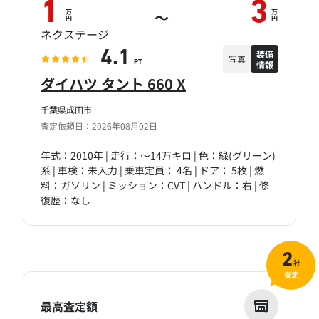
1
3
万
万
～
円
円
ネクステージ
装備
4.1
写真
情報
PT
ダイハツ タント 660 X
千葉県成田市
査定依頼日：2026年08月02日
年式：2010年 | 走行：～14万キロ | 色：緑(グリーン)
系 | 車検：未入力 | 乗車定員： 4名 | ドア： 5枚 | 燃
料：ガソリン | ミッション：CVT | ハンドル：右 | 修
復歴：なし
2
社
査定
最高査定額