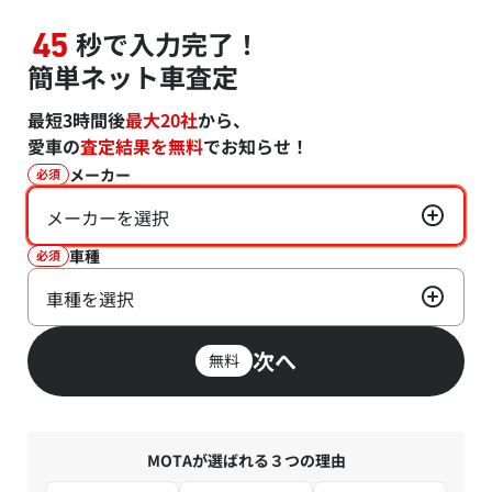
秒で入力完了！
45
簡単ネット車査定
最短3時間後
最大20社
から、
愛車の
査定結果を無料
でお知らせ！
メーカー
必須
メーカーを選択
車種
必須
車種を選択
次へ
無料
MOTAが選ばれる３つの理由