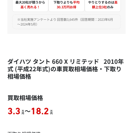
最大20社が競うから
下取りよりも
平均
やりとりするのは
高
高く売れる！
30.3万円お得
額上位3社
のみ
※当社実施アンケートより 回答数3,645件（回答期間：2023年6月
～2024年5月）
ダイハツ タント 660 X リミテッド 2010年
式 (平成22年式)の車買取相場価格・下取り
相場価格
買取相場価格
～
3.3
18.2
万
万
円
円