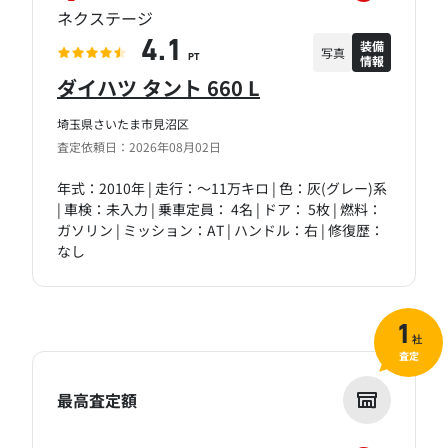
ネクステージ
装備
4.1
写真
情報
PT
ダイハツ タント 660 L
埼玉県さいたま市見沼区
査定依頼日：2026年08月02日
年式：2010年 | 走行：～11万キロ | 色：灰(グレー)系
| 車検：未入力 | 乗車定員： 4名 | ドア： 5枚 | 燃料：
ガソリン | ミッション：AT | ハンドル：右 | 修復歴：
なし
1
社
査定
最高査定額