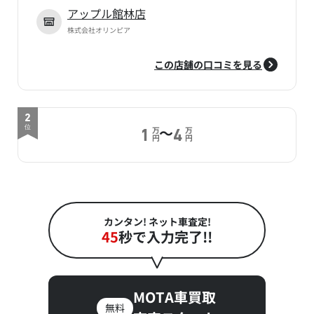
アップル館林店
株式会社オリンピア
この店舗の口コミを見る
2
～
位
万
万
1
4
円
円
カンタン! ネット車査定!
45
秒で入力完了!!
MOTA車買取
無料