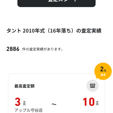
タント 2010年式（16年落ち）の査定実績
件の査定実績があります。
2886
2
社
査定
最高査定額
3
10
万
万
～
円
円
アップル守谷店