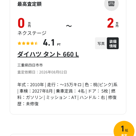
最高査定額
0
2
万
万
～
円
円
ネクステージ
装備
4.1
写真
情報
PT
ダイハツ タント 660 L
三重県四日市市
査定依頼日：2026年08月02日
年式：2010年 | 走行：～15万キロ | 色：桃(ピンク)系
| 車検：2027年8月 | 乗車定員： 4名 | ドア： 5枚 | 燃
料：ガソリン | ミッション：AT | ハンドル：右 | 修復
歴：未修復
1
社
査定