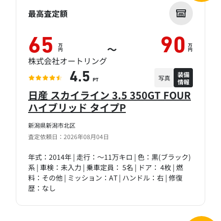
最高査定額
65
90
万
万
～
円
円
株式会社オートリング
装備
4.5
写真
情報
PT
日産 スカイライン 3.5 350GT FOUR
ハイブリッド タイプP
新潟県新潟市北区
査定依頼日：2026年08月04日
年式：2014年 | 走行：～11万キロ | 色：黒(ブラック)
系 | 車検：未入力 | 乗車定員： 5名 | ドア： 4枚 | 燃
料：その他 | ミッション：AT | ハンドル：右 | 修復
歴：なし