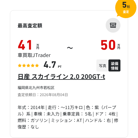
5
社
査定
最高査定額
41
50
万
万
～
円
円
車買取JTrader
装備
4.7
写真
情報
PT
日産 スカイライン 2.0 200GT-t
福岡県北九州市若松区
査定依頼日：2026年08月04日
年式：2014年 | 走行：～11万キロ | 色：紫（パープ
ル）系 | 車検：未入力 | 乗車定員： 5名 | ドア： 4枚 |
燃料：ガソリン | ミッション：AT | ハンドル：右 | 修
復歴：なし