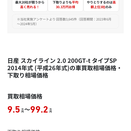
最大20社が競うから
下取りよりも
平均
やりとりするのは
高
高く売れる！
30.3万円お得
額上位3社
のみ
※当社実施アンケートより 回答数3,645件（回答期間：2023年6月
～2024年5月）
日産 スカイライン 2.0 200GT-t タイプSP
2014年式 (平成26年式)の車買取相場価格・
下取り相場価格
買取相場価格
～
9.5
99.2
万
万
円
円