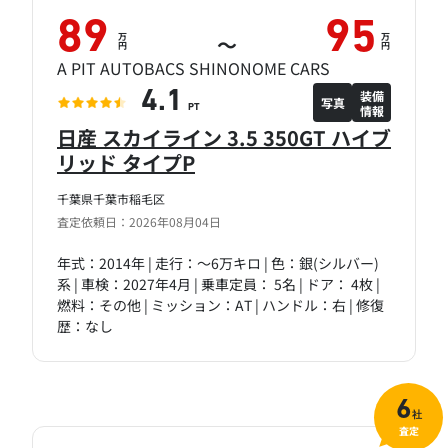
89
95
万
万
～
円
円
A PIT AUTOBACS SHINONOME CARS
装備
4.1
写真
情報
PT
日産 スカイライン 3.5 350GT ハイブ
リッド タイプP
千葉県千葉市稲毛区
査定依頼日：2026年08月04日
年式：2014年 | 走行：～6万キロ | 色：銀(シルバー)
系 | 車検：2027年4月 | 乗車定員： 5名 | ドア： 4枚 |
燃料：その他 | ミッション：AT | ハンドル：右 | 修復
歴：なし
6
社
査定