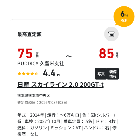
6
社
査定
最高査定額
75
85
万
万
～
円
円
BUDDICA 久留米支社
装備
4.4
写真
情報
PT
日産 スカイライン 2.0 200GT-t
熊本県熊本市中央区
査定依頼日：2026年08月03日
年式：2014年 | 走行：～6万キロ | 色：銀(シルバー)
系 | 車検：2027年10月 | 乗車定員： 5名 | ドア： 4枚 |
燃料：ガソリン | ミッション：AT | ハンドル：右 | 修
復歴：なし