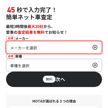
秒で入力完了！
45
簡単ネット車査定
最短3時間後
最大20社
から、
愛車の
査定結果を無料
でお知らせ！
メーカー
必須
メーカーを選択
車種
必須
車種を選択
次へ
無料
MOTAが選ばれる３つの理由