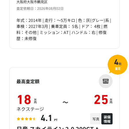
大阪府大阪市鶴見区
査定依頼日：2026年08月02日
年式：2014年 | 走行：～5万キロ | 色：灰(グレー)系 |
車検：2027年3月 | 乗車定員： 5名 | ドア： 4枚 | 燃
料：その他 | ミッション：AT | ハンドル：右 | 修復
歴：未修復
4
社
査定
最高査定額
18
25
万
万
～
円
円
ネクステージ
装備
4.1
写真
情報
PT
日産 スカイライン 2.0 200GT-t