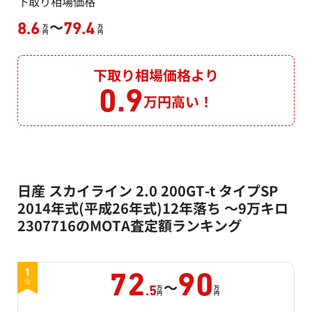
下取り相場価格
～
8.6
79.4
万
万
円
円
下取り相場価格より
0.9
万円高い！
日産 スカイライン 2.0 200GT-t タイプSP
2014年式(平成26年式)12年落ち ～9万キロ
2307716のMOTA査定額ランキング
1
72
90
～
位
万
万
.5
円
円