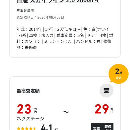
三重県津市
査定依頼日：2026年08月02日
年式：2014年 | 走行：20万1キロ～ | 色：白(ホワイ
ト)系 | 車検：未入力 | 乗車定員： 5名 | ドア： 4枚 | 燃
料：ガソリン | ミッション：AT | ハンドル：右 | 修復
歴：未修復
2
社
査定
最高査定額
23
29
万
万
～
円
円
ネクステージ
装備
4.1
写真
PT