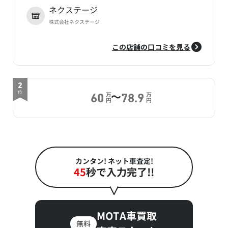
ネクステージ
株式会社ネクステージ
この店舗の口コミを見る
2
～
位
万
万
60
78.9
円
円
カンタン! ネット車査定!
45
秒で入力完了!!
MOTA車買取
無料