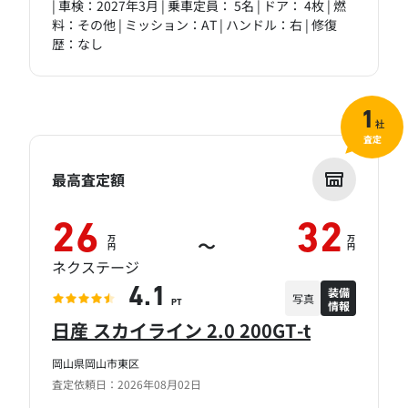
| 車検：2027年3月 | 乗車定員： 5名 | ドア： 4枚 | 燃
料：その他 | ミッション：AT | ハンドル：右 | 修復
歴：なし
1
社
査定
最高査定額
26
32
万
万
～
円
円
ネクステージ
装備
4.1
写真
情報
PT
日産 スカイライン 2.0 200GT-t
岡山県岡山市東区
査定依頼日：2026年08月02日