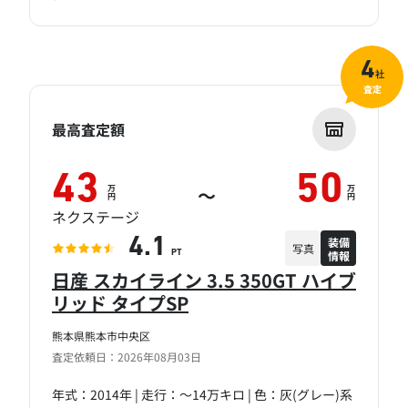
4
社
査定
最高査定額
43
50
万
万
～
円
円
ネクステージ
装備
4.1
写真
情報
PT
日産 スカイライン 3.5 350GT ハイブ
リッド タイプSP
熊本県熊本市中央区
査定依頼日：2026年08月03日
年式：2014年 | 走行：～14万キロ | 色：灰(グレー)系