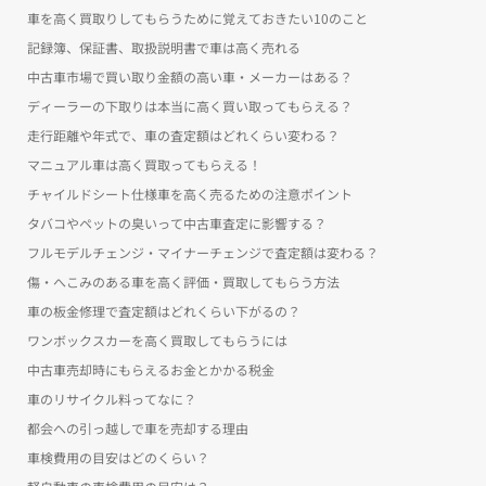
車を高く買取りしてもらうために覚えておきたい10のこと
記録簿、保証書、取扱説明書で車は高く売れる
中古車市場で買い取り金額の高い車・メーカーはある？
ディーラーの下取りは本当に高く買い取ってもらえる？
走行距離や年式で、車の査定額はどれくらい変わる？
マニュアル車は高く買取ってもらえる！
チャイルドシート仕様車を高く売るための注意ポイント
タバコやペットの臭いって中古車査定に影響する？
フルモデルチェンジ・マイナーチェンジで査定額は変わる？
傷・へこみのある車を高く評価・買取してもらう方法
車の板金修理で査定額はどれくらい下がるの？
ワンボックスカーを高く買取してもらうには
中古車売却時にもらえるお金とかかる税金
車のリサイクル料ってなに？
都会への引っ越しで車を売却する理由
車検費用の目安はどのくらい？