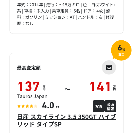
年式：2014年 | 走行：～15万キロ | 色：白(ホワイト)
系 | 車検：未入力 | 乗車定員： 5名 | ドア： 4枚 | 燃
料：ガソリン | ミッション：AT | ハンドル：右 | 修復
歴：なし
6
社
査定
最高査定額
137
141
万
万
～
円
円
Tauros Japan
装備
4.0
写真
情報
PT
日産 スカイライン 3.5 350GT ハイブ
リッド タイプSP