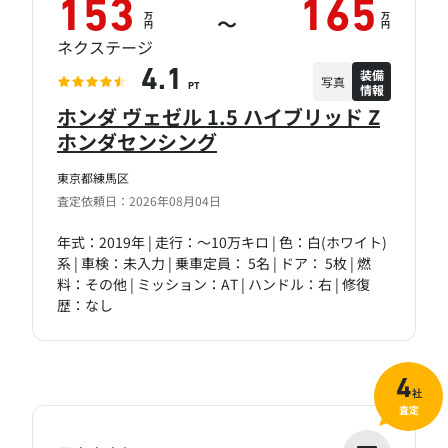
153
165
万
万
～
円
円
ネクステージ
装備
4.1
写真
情報
PT
ホンダ ヴェゼル 1.5 ハイブリッド Z
ホンダセンシング
東京都練馬区
査定依頼日：2026年08月04日
年式：2019年 | 走行：～10万キロ | 色：白(ホワイト)
系 | 車検：未入力 | 乗車定員： 5名 | ドア： 5枚 | 燃
料：その他 | ミッション：AT | ハンドル：右 | 修復
歴：なし
4
社
査定