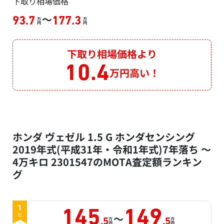
下取り相場価格
～
93.7
177.3
万
万
円
円
下取り相場価格より
10.4
万円高い！
ホンダ ヴェゼル 1.5 G ホンダセンシング
2019年式(平成31年・令和1年式)7年落ち ～
4万キロ 2301547のMOTA査定額ランキン
グ
1
145
149
～
位
万
万
.5
.5
円
円