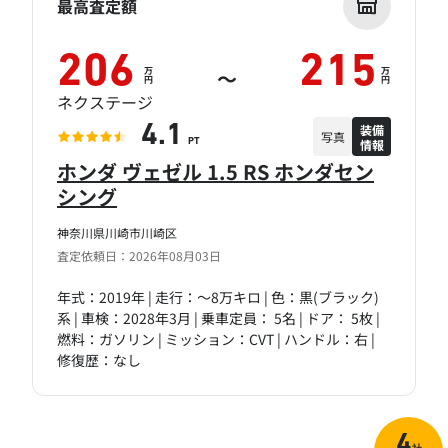
最高査定額
206
215
万
万
～
円
円
ネクステージ
装備
4.1
写真
情報
PT
ホンダ ヴェゼル 1.5 RS ホンダセン
シング
神奈川県川崎市川崎区
査定依頼日：2026年08月03日
年式：2019年 | 走行：～8万キロ | 色：黒(ブラック)
系 | 車検：2028年3月 | 乗車定員： 5名 | ドア： 5枚 |
燃料：ガソリン | ミッション：CVT | ハンドル：右 |
修復歴：なし
4