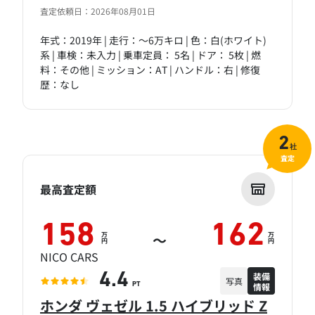
査定依頼日：2026年08月01日
年式：2019年 | 走行：～6万キロ | 色：白(ホワイト)
系 | 車検：未入力 | 乗車定員： 5名 | ドア： 5枚 | 燃
料：その他 | ミッション：AT | ハンドル：右 | 修復
歴：なし
2
社
査定
最高査定額
158
162
万
万
～
円
円
NICO CARS
装備
4.4
写真
情報
PT
ホンダ ヴェゼル 1.5 ハイブリッド Z