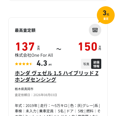
3
社
査定
最高査定額
137
150
万
万
～
円
円
株式会社One For All
装備
4.3
写真
情報
PT
ホンダ ヴェゼル 1.5 ハイブリッド Z
ホンダセンシング
栃木県真岡市
査定依頼日：2026年08月03日
年式：2019年 | 走行：～5万キロ | 色：灰(グレー)系 |
車検：未入力 | 乗車定員： 5名 | ドア： 5枚 | 燃料：そ