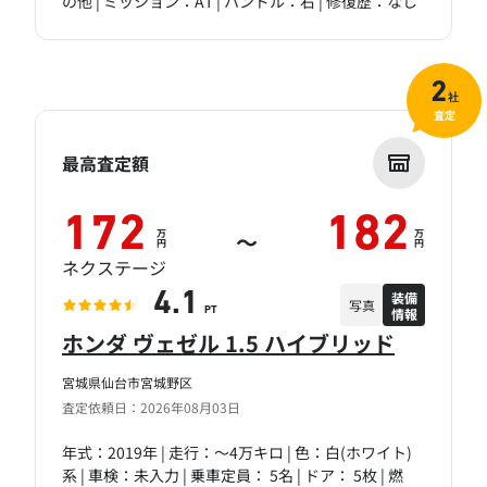
の他 | ミッション：AT | ハンドル：右 | 修復歴：なし
2
社
査定
最高査定額
172
182
万
万
～
円
円
ネクステージ
装備
4.1
写真
情報
PT
ホンダ ヴェゼル 1.5 ハイブリッド
宮城県仙台市宮城野区
査定依頼日：2026年08月03日
年式：2019年 | 走行：～4万キロ | 色：白(ホワイト)
系 | 車検：未入力 | 乗車定員： 5名 | ドア： 5枚 | 燃