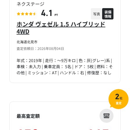
ネクステージ
装備
4.1
写真
情報
PT
ホンダ ヴェゼル 1.5 ハイブリッド
4WD
北海道北見市
査定依頼日：2026年08月04日
年式：2019年 | 走行：～9万キロ | 色：灰(グレー)系 |
車検：未入力 | 乗車定員： 5名 | ドア： 5枚 | 燃料：そ
の他 | ミッション：AT | ハンドル：右 | 修復歴：なし
2
社
査定
最高査定額