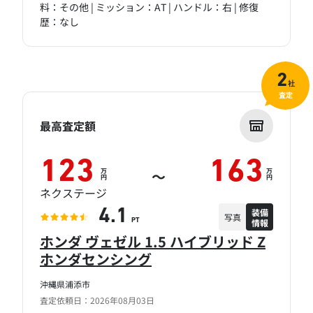
料：その他 | ミッション：AT | ハンドル：右 | 修復
歴：なし
2
社
査定
最高査定額
123
163
万
万
～
円
円
ネクステージ
装備
4.1
写真
情報
PT
ホンダ ヴェゼル 1.5 ハイブリッド Z
ホンダセンシング
沖縄県浦添市
査定依頼日：2026年08月03日