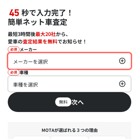
秒で入力完了！
45
簡単ネット車査定
最短3時間後
最大20社
から、
愛車の
査定結果を無料
でお知らせ！
メーカー
必須
メーカーを選択
車種
必須
車種を選択
次へ
無料
MOTAが選ばれる３つの理由