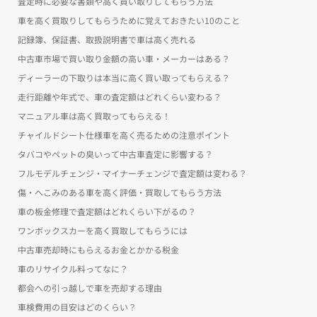
査定時に必要な書類や高く買い取りしてもらう方法
車を高く買取りしてもらうために覚えておきたい10のこと
記録簿、保証書、取扱説明書で車は高く売れる
中古車市場で買い取り金額の高い車・メーカーはある？
ディーラーの下取りは本当に高く買い取ってもらえる？
走行距離や年式で、車の査定額はどれくらい変わる？
マニュアル車は高く買取ってもらえる！
チャイルドシート仕様車を高く売るための注意ポイント
タバコやペットの臭いって中古車査定に影響する？
フルモデルチェンジ・マイナーチェンジで査定額は変わる？
傷・へこみのある車を高く評価・買取してもらう方法
車の板金修理で査定額はどれくらい下がるの？
ワンボックスカーを高く買取してもらうには
中古車売却時にもらえるお金とかかる税金
車のリサイクル料ってなに？
都会への引っ越しで車を売却する理由
車検費用の目安はどのくらい？