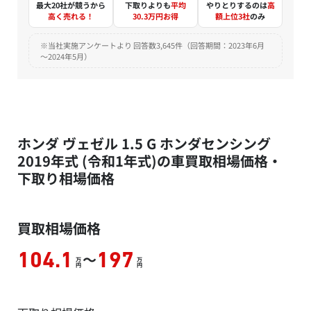
最大20社が競うから
下取りよりも
平均
やりとりするのは
高
高く売れる！
30.3万円お得
額上位3社
のみ
※当社実施アンケートより 回答数3,645件（回答期間：2023年6月
～2024年5月）
ホンダ ヴェゼル 1.5 G ホンダセンシング
2019年式 (令和1年式)の車買取相場価格・
下取り相場価格
買取相場価格
～
104.1
197
万
万
円
円