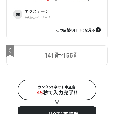
ネクステージ
株式会社ネクステージ
この店舗の口コミを見る
2
～
位
万
万
141
155
円
円
カンタン! ネット車査定!
45
秒で入力完了!!