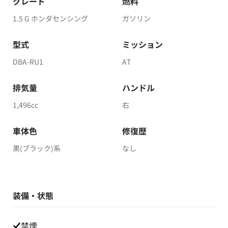
グレード
燃料
1.5 G ホンダセンシング
ガソリン
型式
ミッション
DBA-RU1
AT
排気量
ハンドル
1,496cc
右
車体色
修復歴
黒(ブラック)系
なし
装備・状態
禁煙