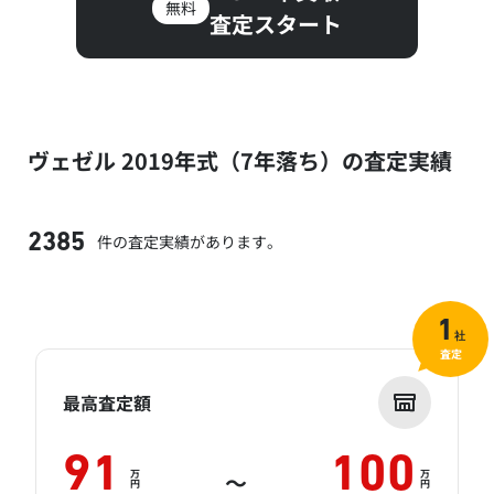
無料
査定スタート
ヴェゼル 2019年式（7年落ち）の査定実績
件の査定実績があります。
2385
1
社
査定
最高査定額
91
100
万
万
～
円
円