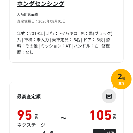
ホンダセンシング
大阪府箕面市
査定依頼日：2026年08月01日
年式：2019年 | 走行：～7万キロ | 色：黒(ブラック)
系 | 車検：未入力 | 乗車定員： 5名 | ドア： 5枚 | 燃
料：その他 | ミッション：AT | ハンドル：右 | 修復
歴：なし
2
社
査定
最高査定額
95
105
万
万
～
円
円
ネクステージ
装備