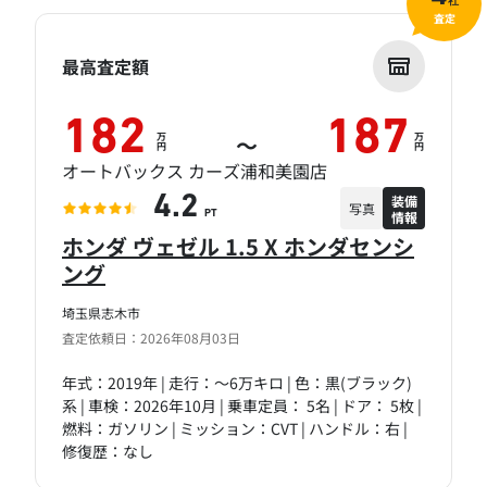
社
査定
最高査定額
182
187
万
万
～
円
円
オートバックス カーズ浦和美園店
装備
4.2
写真
情報
PT
ホンダ ヴェゼル 1.5 X ホンダセンシ
ング
埼玉県志木市
査定依頼日：2026年08月03日
年式：2019年 | 走行：～6万キロ | 色：黒(ブラック)
系 | 車検：2026年10月 | 乗車定員： 5名 | ドア： 5枚 |
燃料：ガソリン | ミッション：CVT | ハンドル：右 |
修復歴：なし