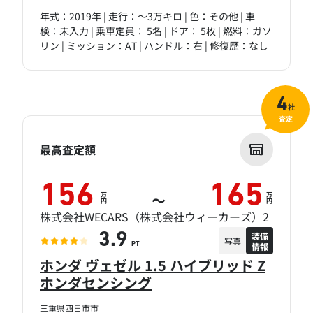
年式：2019年 | 走行：～3万キロ | 色：その他 | 車
検：未入力 | 乗車定員： 5名 | ドア： 5枚 | 燃料：ガソ
リン | ミッション：AT | ハンドル：右 | 修復歴：なし
4
社
査定
最高査定額
156
165
万
万
～
円
円
株式会社WECARS（株式会社ウィーカーズ）2
装備
3.9
写真
情報
PT
ホンダ ヴェゼル 1.5 ハイブリッド Z
ホンダセンシング
三重県四日市市