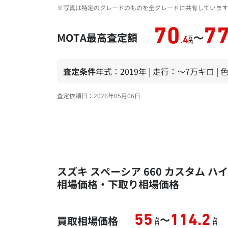
※写真は特定のグレードのものを全グレードに共有しています
70
7
MOTA最高査定額
～
万
.4
円
査定条件
年式：2019年 | 走行：～7万キロ |
査定依頼日：2026年05月06日
スズキ スペーシア 660 カスタム ハイ
相場価格・下取り相場価格
～
55
114.2
買取相場価格
万
万
円
円