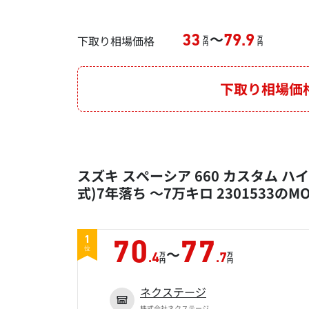
～
下取り相場価格
33
79.9
万
万
円
円
下取り相場価
スズキ スペーシア 660 カスタム ハイ
式)7年落ち ～7万キロ 2301533の
1
70
77
～
位
万
万
.4
.7
円
円
ネクステージ
株式会社ネクステージ