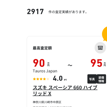
2917
件の査定実績があります。
最高査定額
90
95
万
万
～
円
円
Tauros Japan
装備
4.0
写真
情報
PT
スズキ スペーシア 660 ハイブ
リッド X
神奈川県川崎市中原区