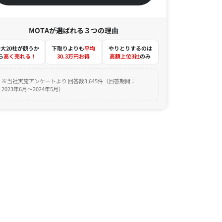
MOTAが選ばれる３つの理由
大20社が競うか
下取りよりも
平均
やりとりするのは
ら
高く売れる！
30.3万円お得
高額上位3社
のみ
※当社実施アンケートより 回答数3,645件（回答期間：
2023年6月～2024年5月）