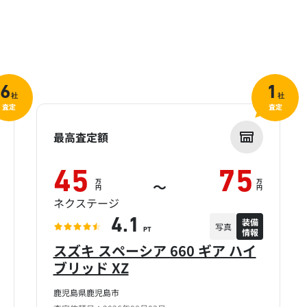
6
1
社
社
査定
査定
最高査定額
45
75
万
万
～
円
円
ネクステージ
装備
4.1
写真
情報
PT
スズキ スペーシア 660 ギア ハイ
ブリッド XZ
鹿児島県鹿児島市