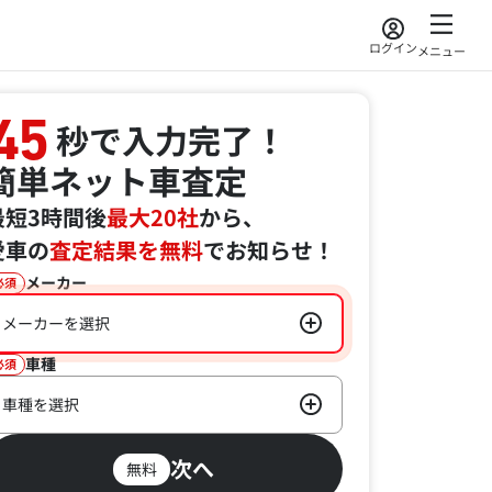
ログイン
メニュー
45
秒で入力完了！
簡単ネット車査定
最短3時間後
最大20社
から、
愛車の
査定結果を無料
でお知らせ！
メーカー
必須
メーカーを選択
車種
必須
車種を選択
次へ
無料