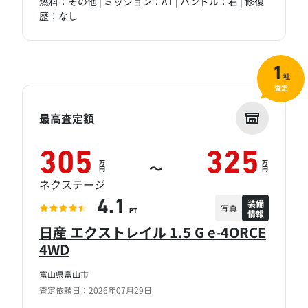
燃料：その他 | ミッション：AT | ハンドル：右 | 修復
歴：なし
1
社
査定
最高査定額
305
325
万
万
～
円
円
ネクステージ
装備
4.1
写真
情報
PT
日産 エクストレイル 1.5 G e-4ORCE
4WD
富山県富山市
査定依頼日：2026年07月29日