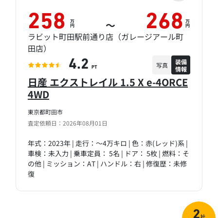
258
268
万
万
～
円
円
ラビット町田駅前通り店（ガレージアール町
田店）
装備
4.2
写真
情報
PT
日産 エクストレイル 1.5 X e-4ORCE
4WD
東京都町田市
査定依頼日：2026年08月01日
年式：2023年 | 走行：～4万キロ | 色：赤(レッド)系 |
車検：未入力 | 乗車定員： 5名 | ドア： 5枚 | 燃料：そ
の他 | ミッション：AT | ハンドル：右 | 修復歴：未修
復
2
社