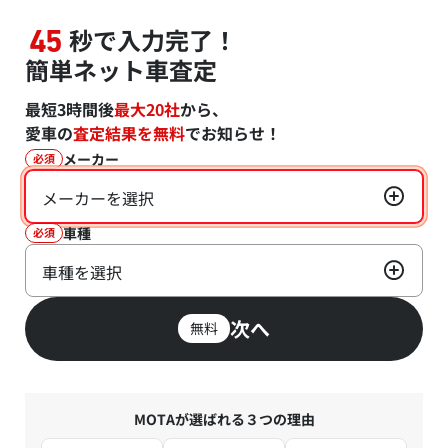
秒で入力完了！
45
簡単ネット車査定
最短3時間後
最大20社
から、
愛車の
査定結果を無料
でお知らせ！
メーカー
必須
メーカーを選択
車種
必須
車種を選択
次へ
無料
MOTAが選ばれる３つの理由