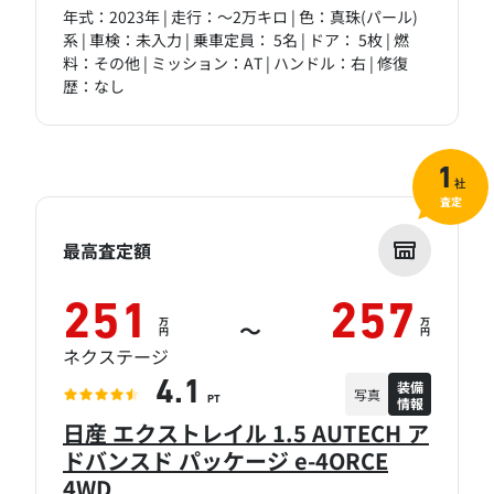
年式：2023年 | 走行：～2万キロ | 色：真珠(パール)
系 | 車検：未入力 | 乗車定員： 5名 | ドア： 5枚 | 燃
料：その他 | ミッション：AT | ハンドル：右 | 修復
歴：なし
1
社
査定
最高査定額
251
257
万
万
～
円
円
ネクステージ
装備
4.1
写真
情報
PT
日産 エクストレイル 1.5 AUTECH ア
ドバンスド パッケージ e-4ORCE
4WD