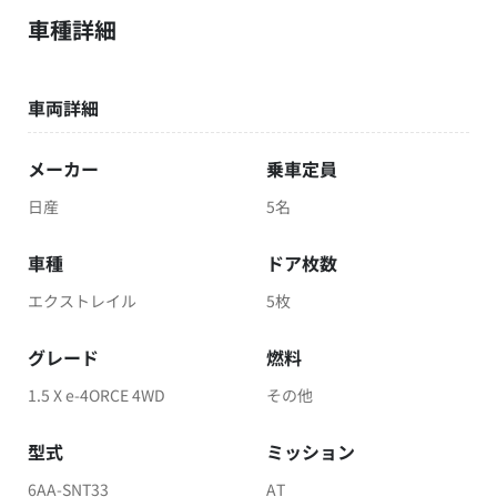
車種詳細
車両詳細
メーカー
乗車定員
日産
5名
車種
ドア枚数
エクストレイル
5枚
グレード
燃料
1.5 X e-4ORCE 4WD
その他
型式
ミッション
6AA-SNT33
AT