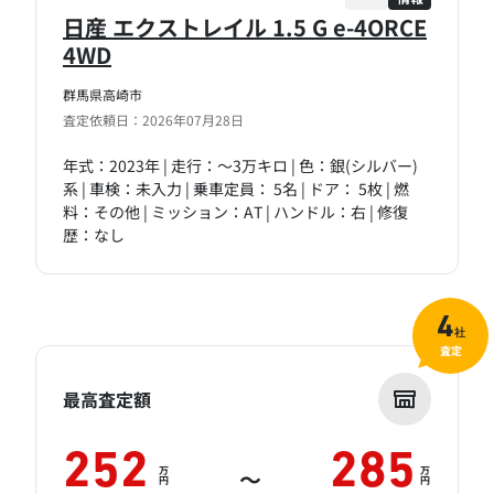
日産 エクストレイル 1.5 G e-4ORCE
4WD
群馬県高崎市
査定依頼日：2026年07月28日
年式：2023年 | 走行：～3万キロ | 色：銀(シルバー)
系 | 車検：未入力 | 乗車定員： 5名 | ドア： 5枚 | 燃
料：その他 | ミッション：AT | ハンドル：右 | 修復
歴：なし
4
社
査定
最高査定額
252
285
万
万
～
円
円