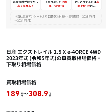
最大20社が競うから
下取りよりも
平均
やりとりするのは
高
高く売れる！
30.3万円お得
額上位3社
のみ
※当社実施アンケートより 回答数3,645件（回答期間：2023年6月
～2024年5月）
日産 エクストレイル 1.5 X e-4ORCE 4WD
2023年式 (令和5年式)の車買取相場価格・
下取り相場価格
買取相場価格
～
189
308.9
万
万
円
円