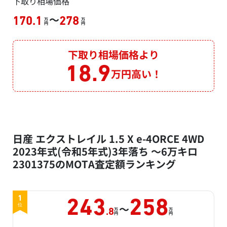
下取り相場価格
～
170.1
278
万
万
円
円
下取り相場価格より
18.9
万円高い！
日産 エクストレイル 1.5 X e-4ORCE 4WD
2023年式(令和5年式)3年落ち ～6万キロ
2301375のMOTA査定額ランキング
1
243
258
～
位
万
万
.8
円
円