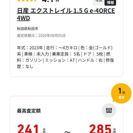
情報
PT
日産 エクストレイル 1.5 G e-4ORCE
4WD
秋田県秋田市
査定依頼日：2026年08月05日
年式：2023年 | 走行：～4万キロ | 色：金(ゴールド)
系 | 車検：未入力 | 乗車定員： 5名 | ドア： 5枚 | 燃
料：ガソリン | ミッション：AT | ハンドル：右 | 修復
歴：なし
1
社
査定
最高査定額
241
285
万
万
～
円
円