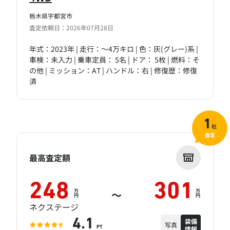
栃木県宇都宮市
査定依頼日：2026年07月28日
年式：2023年 | 走行：～4万キロ | 色：灰(グレー)系 |
車検：未入力 | 乗車定員： 5名 | ドア： 5枚 | 燃料：そ
の他 | ミッション：AT | ハンドル：右 | 修復歴：修復
済
1
社
査定
最高査定額
248
301
万
万
～
円
円
ネクステージ
装備
4.1
写真
情報
PT