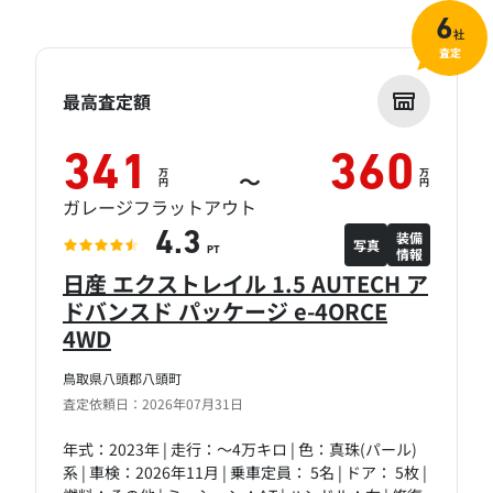
6
社
査定
最高査定額
341
360
万
万
～
円
円
ガレージフラットアウト
装備
4.3
写真
情報
PT
日産 エクストレイル 1.5 AUTECH ア
ドバンスド パッケージ e-4ORCE
4WD
鳥取県八頭郡八頭町
査定依頼日：2026年07月31日
年式：2023年 | 走行：～4万キロ | 色：真珠(パール)
系 | 車検：2026年11月 | 乗車定員： 5名 | ドア： 5枚 |