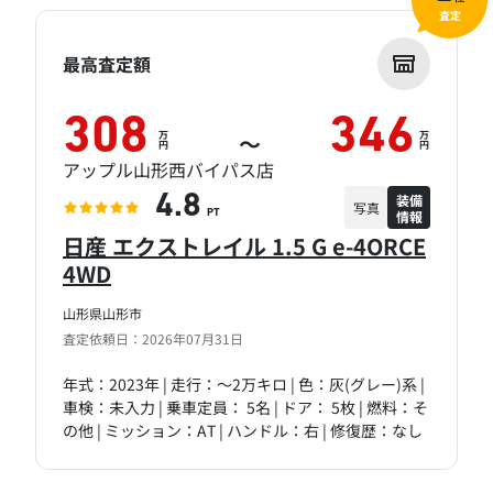
査定
最高査定額
308
346
万
万
～
円
円
アップル山形西バイパス店
装備
4.8
写真
情報
PT
日産 エクストレイル 1.5 G e-4ORCE
4WD
山形県山形市
査定依頼日：2026年07月31日
年式：2023年 | 走行：～2万キロ | 色：灰(グレー)系 |
車検：未入力 | 乗車定員： 5名 | ドア： 5枚 | 燃料：そ
の他 | ミッション：AT | ハンドル：右 | 修復歴：なし