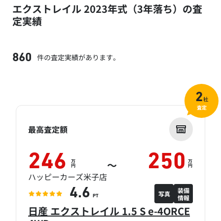
エクストレイル 2023年式（3年落ち）の査
定実績
件の査定実績があります。
860
2
社
査定
最高査定額
246
250
万
万
～
円
円
ハッピーカーズ米子店
装備
4.6
写真
情報
PT
日産 エクストレイル 1.5 S e-4ORCE