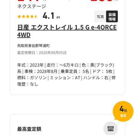
ネクステージ
装備
4.1
写真
情報
PT
日産 エクストレイル 1.5 G e-4ORCE
4WD
鳥取県東伯郡琴浦町
査定依頼日：2026年08月05日
年式：2023年 | 走行：～6万キロ | 色：黒(ブラック)
系 | 車検：2028年8月 | 乗車定員： 5名 | ドア： 5枚 |
燃料：ガソリン | ミッション：AT | ハンドル：右 | 修
復歴：なし
4
社
査定
最高査定額