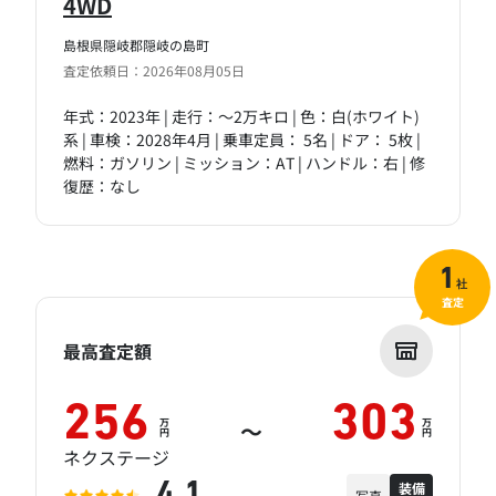
4WD
島根県隠岐郡隠岐の島町
査定依頼日：2026年08月05日
年式：2023年 | 走行：～2万キロ | 色：白(ホワイト)
系 | 車検：2028年4月 | 乗車定員： 5名 | ドア： 5枚 |
燃料：ガソリン | ミッション：AT | ハンドル：右 | 修
復歴：なし
1
社
査定
最高査定額
256
303
万
万
～
円
円
ネクステージ
装備
4.1
写真