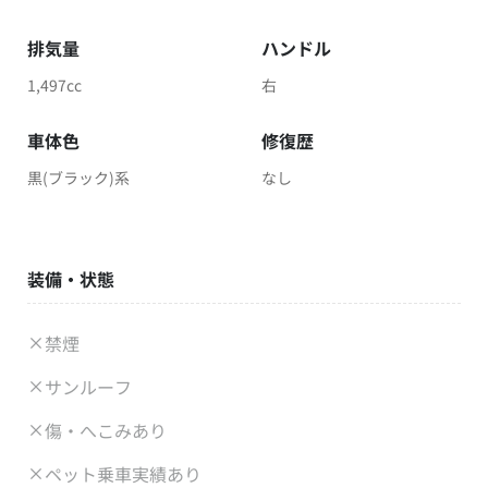
排気量
ハンドル
1,497cc
右
車体色
修復歴
黒(ブラック)系
なし
装備・状態
禁煙
サンルーフ
傷・へこみあり
ペット乗車実績あり