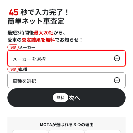
秒で入力完了！
45
簡単ネット車査定
最短3時間後
最大20社
から、
愛車の
査定結果を無料
でお知らせ！
メーカー
必須
メーカーを選択
車種
必須
車種を選択
次へ
無料
MOTAが選ばれる３つの理由