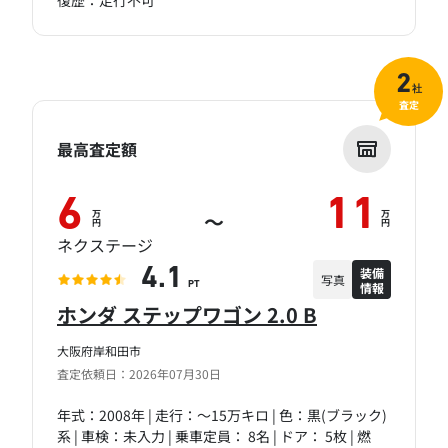
復歴：走行不可
2
社
査定
最高査定額
6
11
万
万
～
円
円
ネクステージ
装備
4.1
写真
情報
PT
ホンダ ステップワゴン 2.0 B
大阪府岸和田市
査定依頼日：2026年07月30日
年式：2008年 | 走行：～15万キロ | 色：黒(ブラック)
系 | 車検：未入力 | 乗車定員： 8名 | ドア： 5枚 | 燃