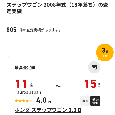
ステップワゴン 2008年式（18年落ち）の査
定実績
件の査定実績があります。
805
3
社
査定
最高査定額
11
15
万
万
～
円
円
Tauros Japan
装備
4.0
写真
情報
PT
ホンダ ステップワゴン 2.0 B