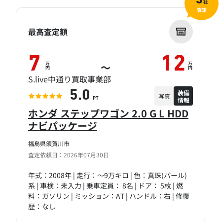
社
査定
最高査定額
7
12
万
万
～
円
円
S.live中通り買取事業部
装備
5.0
写真
情報
PT
ホンダ ステップワゴン 2.0 G L HDD
ナビパッケージ
福島県須賀川市
査定依頼日：2026年07月30日
年式：2008年 | 走行：～9万キロ | 色：真珠(パール)
系 | 車検：未入力 | 乗車定員： 8名 | ドア： 5枚 | 燃
料：ガソリン | ミッション：AT | ハンドル：右 | 修復
歴：なし