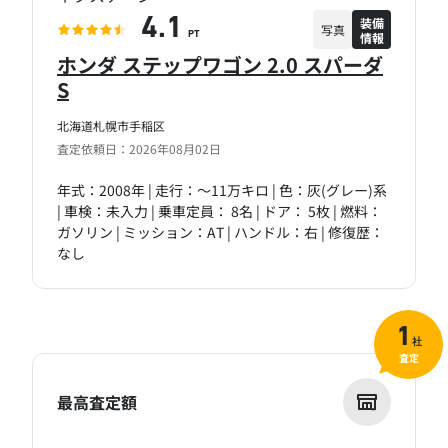
装備
4.1
写真
情報
PT
ホンダ ステップワゴン 2.0 スパーダ
S
北海道札幌市手稲区
査定依頼日：2026年08月02日
年式：2008年 | 走行：～11万キロ | 色：灰(グレー)系
| 車検：未入力 | 乗車定員： 8名 | ドア： 5枚 | 燃料：
ガソリン | ミッション：AT | ハンドル：右 | 修復歴：
なし
1
社
査定
最高査定額