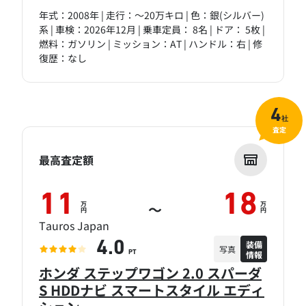
年式：2008年 | 走行：～20万キロ | 色：銀(シルバー)
系 | 車検：2026年12月 | 乗車定員： 8名 | ドア： 5枚 |
燃料：ガソリン | ミッション：AT | ハンドル：右 | 修
復歴：なし
4
社
査定
最高査定額
11
18
万
万
～
円
円
Tauros Japan
装備
4.0
写真
情報
PT
ホンダ ステップワゴン 2.0 スパーダ
S HDDナビ スマートスタイル エディ