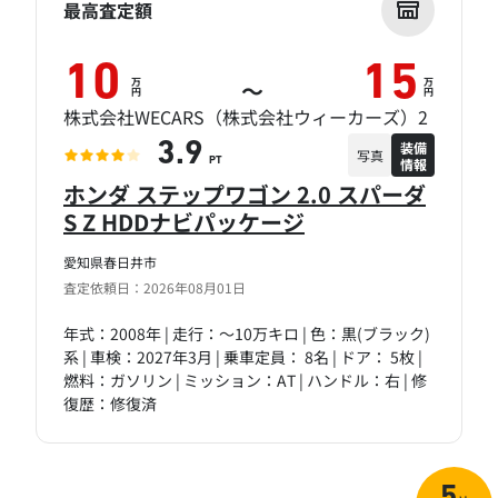
最高査定額
10
15
万
万
～
円
円
株式会社WECARS（株式会社ウィーカーズ）2
装備
3.9
写真
情報
PT
ホンダ ステップワゴン 2.0 スパーダ
S Z HDDナビパッケージ
愛知県春日井市
査定依頼日：2026年08月01日
年式：2008年 | 走行：～10万キロ | 色：黒(ブラック)
系 | 車検：2027年3月 | 乗車定員： 8名 | ドア： 5枚 |
燃料：ガソリン | ミッション：AT | ハンドル：右 | 修
復歴：修復済
5