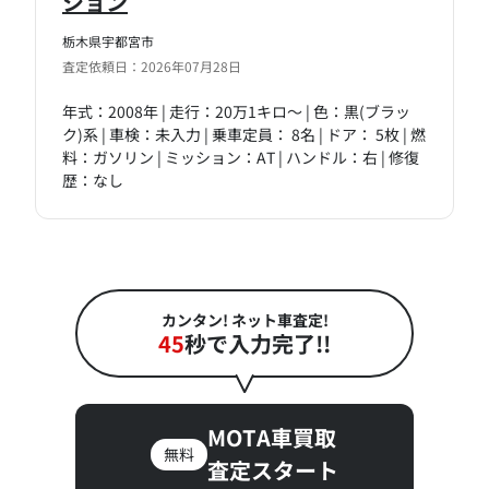
ション
栃木県宇都宮市
査定依頼日：2026年07月28日
年式：2008年 | 走行：20万1キロ～ | 色：黒(ブラッ
ク)系 | 車検：未入力 | 乗車定員： 8名 | ドア： 5枚 | 燃
料：ガソリン | ミッション：AT | ハンドル：右 | 修復
歴：なし
カンタン! ネット車査定!
45
秒で入力完了!!
MOTA車買取
無料
査定スタート