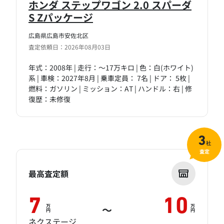
ホンダ ステップワゴン 2.0 スパーダ
S Zパッケージ
広島県広島市安佐北区
査定依頼日：2026年08月03日
年式：2008年 | 走行：～17万キロ | 色：白(ホワイト)
系 | 車検：2027年8月 | 乗車定員： 7名 | ドア： 5枚 |
燃料：ガソリン | ミッション：AT | ハンドル：右 | 修
復歴：未修復
3
社
査定
最高査定額
7
10
万
万
～
円
円
ネクステージ