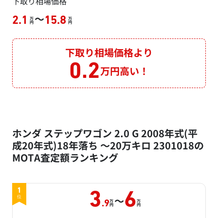
下取り相場価格
～
2.1
15.8
万
万
円
円
下取り相場価格より
0.2
万円高い！
ホンダ ステップワゴン 2.0 G 2008年式(平
成20年式)18年落ち ～20万キロ 2301018の
MOTA査定額ランキング
1
3
6
～
位
万
万
.9
円
円