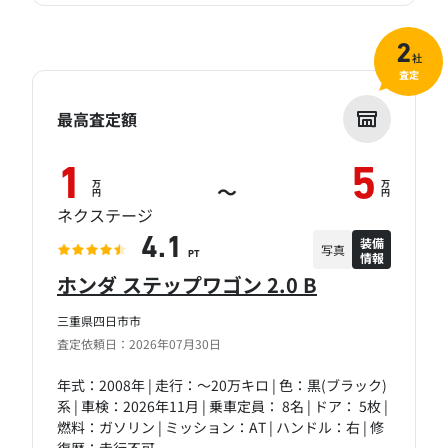
2
社
査定
最高査定額
1
5
万
万
～
円
円
ネクステージ
装備
4.1
写真
情報
PT
ホンダ ステップワゴン 2.0 B
三重県四日市市
査定依頼日：2026年07月30日
年式：2008年 | 走行：～20万キロ | 色：黒(ブラック)
系 | 車検：2026年11月 | 乗車定員： 8名 | ドア： 5枚 |
燃料：ガソリン | ミッション：AT | ハンドル：右 | 修