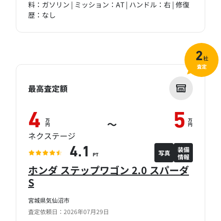
料：ガソリン | ミッション：AT | ハンドル：右 | 修復
歴：なし
2
社
査定
最高査定額
4
5
万
万
～
円
円
ネクステージ
装備
4.1
写真
情報
PT
ホンダ ステップワゴン 2.0 スパーダ
S
宮城県気仙沼市
査定依頼日：2026年07月29日