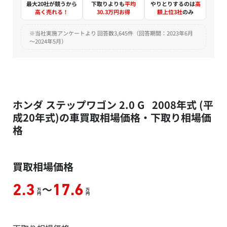
最大20社が競うから
下取りよりも
平均
やりとりするのは
高
高く売れる！
30.3万円お得
額上位3社
のみ
※当社実施アンケートより 回答数3,645件（回答期間：2023年6月
～2024年5月）
ホンダ ステップワゴン 2.0 G 2008年式 (平
成20年式)の車買取相場価格・下取り相場価
格
買取相場価格
～
2.3
17.6
万
万
円
円