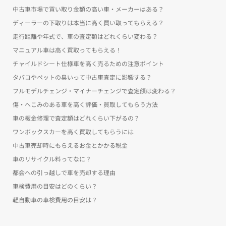
中古車市場で買い取り金額の高い車・メーカーはある？
ディーラーの下取りは本当に高く買い取ってもらえる？
走行距離や年式で、車の査定額はどれくらい変わる？
マニュアル車は高く買取ってもらえる！
チャイルドシート仕様車を高く売るための注意ポイント
タバコやペットの臭いって中古車査定に影響する？
フルモデルチェンジ・マイナーチェンジで査定額は変わる？
傷・へこみのある車を高く評価・買取してもらう方法
車の板金修理で査定額はどれくらい下がるの？
ワンボックスカーを高く買取してもらうには
中古車売却時にもらえるお金とかかる税金
車のリサイクル料ってなに？
都会への引っ越しで車を売却する理由
車検費用の目安はどのくらい？
軽自動車の車検費用の目安は？