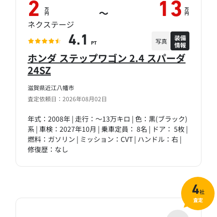
2
13
万
万
～
円
円
ネクステージ
装備
4.1
写真
情報
PT
ホンダ ステップワゴン 2.4 スパーダ
24SZ
滋賀県近江八幡市
査定依頼日：2026年08月02日
年式：2008年 | 走行：～13万キロ | 色：黒(ブラック)
系 | 車検：2027年10月 | 乗車定員： 8名 | ドア： 5枚 |
燃料：ガソリン | ミッション：CVT | ハンドル：右 |
修復歴：なし
4
社
査定