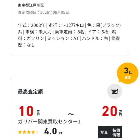
東京都江戸川区
査定依頼日：2026年08月05日
年式：2008年 | 走行：～12万キロ | 色：黒(ブラック)
系 | 車検：未入力 | 乗車定員： 8名 | ドア： 5枚 | 燃
料：ガソリン | ミッション：AT | ハンドル：右 | 修復
歴：なし
3
社
査定
最高査定額
10
20
万
万
～
円
円
ガリバー関東買取センター1
装備
4.0
写真
情報
PT