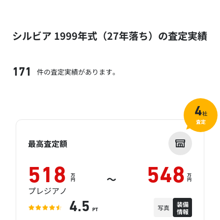
シルビア 1999年式（27年落ち）の査定実績
件の査定実績があります。
171
4
社
査定
最高査定額
518
548
万
万
～
円
円
プレジアノ
装備
4.5
写真
情報
PT