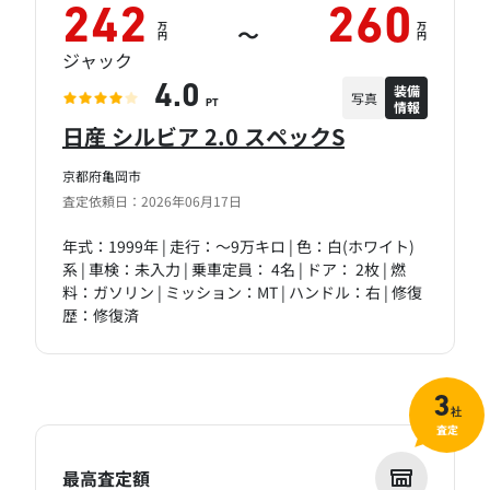
242
260
万
万
～
円
円
ジャック
装備
4.0
写真
情報
PT
日産 シルビア 2.0 スペックS
京都府亀岡市
査定依頼日：2026年06月17日
年式：1999年 | 走行：～9万キロ | 色：白(ホワイト)
系 | 車検：未入力 | 乗車定員： 4名 | ドア： 2枚 | 燃
料：ガソリン | ミッション：MT | ハンドル：右 | 修復
歴：修復済
3
社
査定
最高査定額