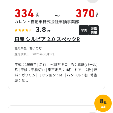
334
370
万
万
～
円
円
カレント自動車株式会社車輌事業部
装備
3.8
写真
情報
PT
日産 シルビア 2.0 スペックR
高知県吾川郡いの町
査定依頼日：2026年06月17日
年式：1999年 | 走行：～15万キロ | 色：真珠(パール)
系 | 車検：車検切れ | 乗車定員： 4名 | ドア： 2枚 | 燃
料：ガソリン | ミッション：MT | ハンドル：右 | 修復
歴：なし
8
社
査定