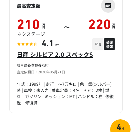
最高査定額
210
220
万
万
～
円
円
ネクステージ
装備
4.1
写真
情報
PT
日産 シルビア 2.0 スペックS
岐阜県養老郡養老町
査定依頼日：2026年05月21日
年式：1999年 | 走行：～7万キロ | 色：銀(シルバー)
系 | 車検：未入力 | 乗車定員： 4名 | ドア： 2枚 | 燃
料：ガソリン | ミッション：MT | ハンドル：右 | 修復
歴：修復済
4
社