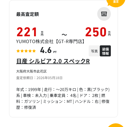
査定
最高査定額
221
250
万
万
～
円
円
YUMOTO株式会社【GT-R専門店】
装備
4.6
写真
情報
PT
日産 シルビア 2.0 スペックR
大阪府大阪市此花区
査定依頼日：2026年05月18日
年式：1999年 | 走行：～20万キロ | 色：黒(ブラック)
系 | 車検：未入力 | 乗車定員： 4名 | ドア： 2枚 | 燃
料：ガソリン | ミッション：MT | ハンドル：右 | 修復
歴：修復済