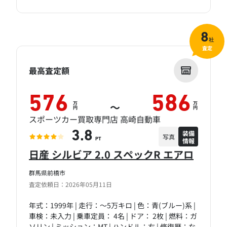
8
社
査定
最高査定額
576
586
万
万
～
円
円
スポーツカー買取専門店 高崎自動車
装備
3.8
写真
情報
PT
日産 シルビア 2.0 スペックR エアロ
群馬県前橋市
査定依頼日：2026年05月11日
年式：1999年 | 走行：～5万キロ | 色：青(ブルー)系 |
車検：未入力 | 乗車定員： 4名 | ドア： 2枚 | 燃料：ガ
ソリン | ミッション：MT | ハンドル：右 | 修復歴：な