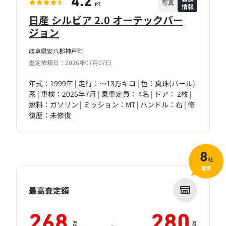
4.2
写真
情報
PT
日産 シルビア 2.0 オーテックバー
ジョン
岐阜県安八郡神戸町
査定依頼日：2026年07月07日
年式：1999年 | 走行：～13万キロ | 色：真珠(パール)
系 | 車検：2026年7月 | 乗車定員： 4名 | ドア： 2枚 |
燃料：ガソリン | ミッション：MT | ハンドル：右 | 修
復歴：未修復
8
社
査定
最高査定額
268
280
万
万