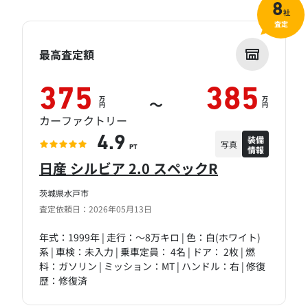
8
社
査定
最高査定額
375
385
万
万
～
円
円
カーファクトリー
装備
4.9
写真
情報
PT
日産 シルビア 2.0 スペックR
茨城県水戸市
査定依頼日：2026年05月13日
年式：1999年 | 走行：～8万キロ | 色：白(ホワイト)
系 | 車検：未入力 | 乗車定員： 4名 | ドア： 2枚 | 燃
料：ガソリン | ミッション：MT | ハンドル：右 | 修復
歴：修復済