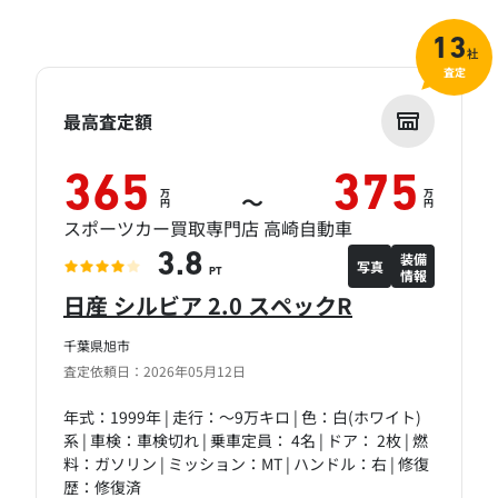
13
社
査定
最高査定額
365
375
万
万
～
円
円
スポーツカー買取専門店 高崎自動車
装備
3.8
写真
情報
PT
日産 シルビア 2.0 スペックR
千葉県旭市
査定依頼日：2026年05月12日
年式：1999年 | 走行：～9万キロ | 色：白(ホワイト)
系 | 車検：車検切れ | 乗車定員： 4名 | ドア： 2枚 | 燃
料：ガソリン | ミッション：MT | ハンドル：右 | 修復
歴：修復済