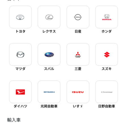
トヨタ
レクサス
日産
ホンダ
マツダ
スバル
三菱
スズキ
ダイハツ
光岡自動車
いすゞ
日野自動車
輸入車