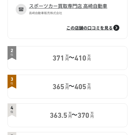
スポーツカー買取専門店 高崎自動車
高崎自動車販売株式会社
この店舗の口コミを見る
2
～
位
万
万
371
410
円
円
3
～
位
万
万
365
405
円
円
4
～
位
万
万
363.5
370
円
円