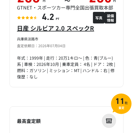
～
円
円
GTNET・スポーツカー専門全国出張買取本部
装備
4.2
写真
情報
PT
日産 シルビア 2.0 スペックR
兵庫県淡路市
査定依頼日：2026年07月04日
年式：1999年 | 走行：20万1キロ～ | 色：青(ブルー)
系 | 車検：2026年10月 | 乗車定員： 4名 | ドア： 2枚 |
燃料：ガソリン | ミッション：MT | ハンドル：右 | 修
復歴：なし
11
社
査定
最高査定額