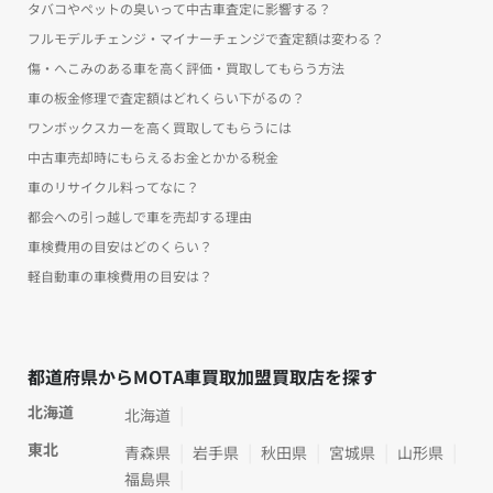
タバコやペットの臭いって中古車査定に影響する？
フルモデルチェンジ・マイナーチェンジで査定額は変わる？
傷・へこみのある車を高く評価・買取してもらう方法
車の板金修理で査定額はどれくらい下がるの？
ワンボックスカーを高く買取してもらうには
中古車売却時にもらえるお金とかかる税金
車のリサイクル料ってなに？
都会への引っ越しで車を売却する理由
車検費用の目安はどのくらい？
軽自動車の車検費用の目安は？
都道府県からMOTA車買取加盟買取店を探す
北海道
北海道
東北
青森県
岩手県
秋田県
宮城県
山形県
福島県