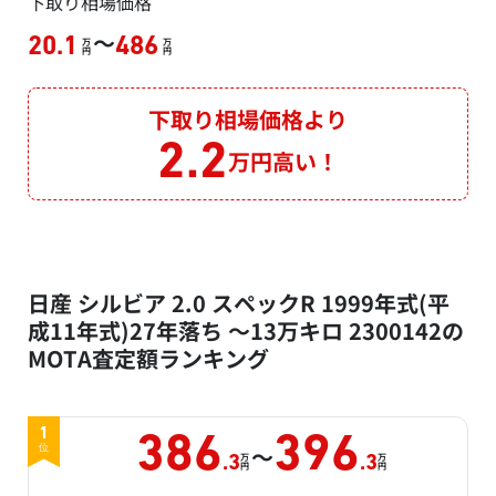
下取り相場価格
～
20.1
486
万
万
円
円
下取り相場価格より
2.2
万円高い！
日産 シルビア 2.0 スペックR 1999年式(平
成11年式)27年落ち ～13万キロ 2300142の
MOTA査定額ランキング
1
386
396
～
位
万
万
.3
.3
円
円