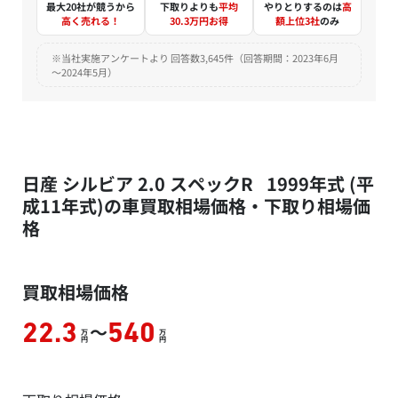
最大20社が競うから
下取りよりも
平均
やりとりするのは
高
高く売れる！
30.3万円お得
額上位3社
のみ
※当社実施アンケートより 回答数3,645件（回答期間：2023年6月
～2024年5月）
日産 シルビア 2.0 スペックR 1999年式 (平
成11年式)の車買取相場価格・下取り相場価
格
買取相場価格
～
22.3
540
万
万
円
円