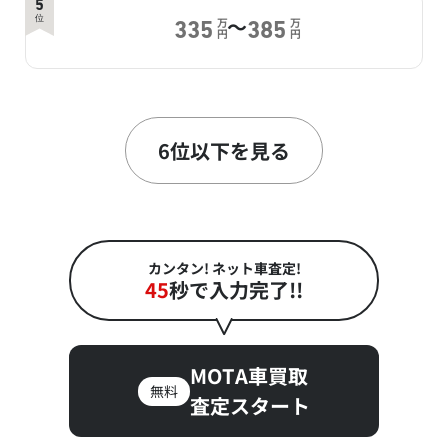
5
～
位
万
万
335
385
円
円
6
～
位
万
万
332
335
円
円
6位以下を見る
7
～
位
万
万
324
360
円
円
カンタン! ネット車査定!
45
秒で入力完了!!
8
～
位
万
万
225.7
271.5
円
円
MOTA車買取
無料
査定スタート