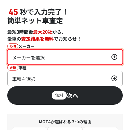
秒で入力完了！
45
簡単ネット車査定
最短3時間後
最大20社
から、
愛車の
査定結果を無料
でお知らせ！
メーカー
必須
メーカーを選択
車種
必須
車種を選択
次へ
無料
MOTAが選ばれる３つの理由