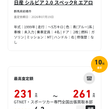
日産 シルビア 2.0 スペックR エアロ
群馬県前橋市
査定依頼日：2026年07月19日
年式：1999年 | 走行：～5万キロ | 色：青(ブルー)系 |
車検：未入力 | 乗車定員： 4名 | ドア： 2枚 | 燃料：ガ
ソリン | ミッション：MT | ハンドル：右 | 修復歴：な
し
10
社
査定
最高査定額
231
261
万
万
～
円
円
GTNET・スポーツカー専門全国出張買取本部
装備