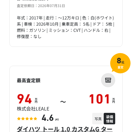
査定依頼日：2026年07月31日
年式：2017年 | 走行：～12万キロ | 色：白(ホワイト)
系 | 車検：2026年10月 | 乗車定員： 5名 | ドア： 5枚 |
燃料：ガソリン | ミッション：CVT | ハンドル：右 |
修復歴：なし
8
社
査定
最高査定額
94
101
万
万
～
円
円
株式会社LEALE
装備
4.6
写真
情報
PT
ダイハツ トール 1.0 カスタムG ター