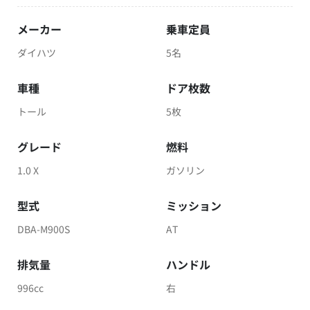
メーカー
乗車定員
ダイハツ
5名
車種
ドア枚数
トール
5枚
グレード
燃料
1.0 X
ガソリン
型式
ミッション
DBA-M900S
AT
排気量
ハンドル
996cc
右