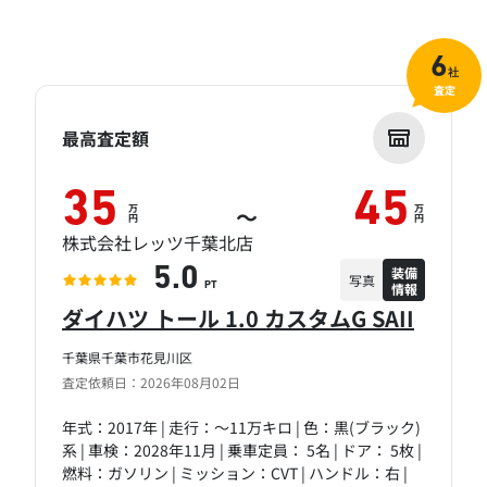
6
社
査定
最高査定額
35
45
万
万
～
円
円
株式会社レッツ千葉北店
装備
5.0
写真
情報
PT
ダイハツ トール 1.0 カスタムG SAII
千葉県千葉市花見川区
査定依頼日：2026年08月02日
年式：2017年 | 走行：～11万キロ | 色：黒(ブラック)
系 | 車検：2028年11月 | 乗車定員： 5名 | ドア： 5枚 |
燃料：ガソリン | ミッション：CVT | ハンドル：右 |