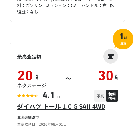
料：ガソリン | ミッション：CVT | ハンドル：右 | 修
復歴：なし
1
社
査定
最高査定額
20
30
万
万
～
円
円
ネクステージ
装備
4.1
写真
情報
PT
ダイハツ トール 1.0 G SAII 4WD
北海道釧路市
査定依頼日：2026年08月01日