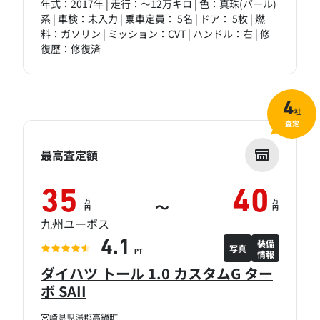
年式：2017年 | 走行：～12万キロ | 色：真珠(パール)
系 | 車検：未入力 | 乗車定員： 5名 | ドア： 5枚 | 燃
料：ガソリン | ミッション：CVT | ハンドル：右 | 修
復歴：修復済
4
社
査定
最高査定額
35
40
万
万
～
円
円
九州ユーポス
装備
4.1
写真
情報
PT
ダイハツ トール 1.0 カスタムG ター
ボ SAII
宮崎県児湯郡高鍋町