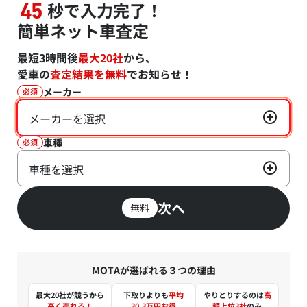
秒で入力完了！
45
簡単ネット車査定
最短3時間後
最大20社
から、
愛車の
査定結果を無料
でお知らせ！
メーカー
必須
メーカーを選択
車種
必須
車種を選択
次へ
無料
MOTAが選ばれる３つの理由
最大20社が競うから
下取りよりも
平均
やりとりするのは
高
高く売れる！
30.3万円お得
額上位3社
のみ