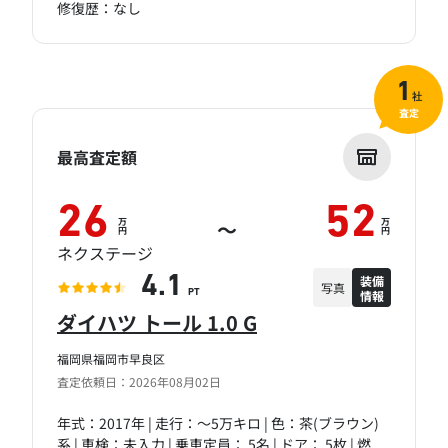
修復歴：なし
1
社
査定
最高査定額
26
52
万
万
～
円
円
ネクステージ
装備
4.1
写真
情報
PT
ダイハツ トール 1.0 G
福岡県福岡市早良区
査定依頼日：2026年08月02日
年式：2017年 | 走行：～5万キロ | 色：茶(ブラウン)
系 | 車検：未入力 | 乗車定員： 5名 | ドア： 5枚 | 燃