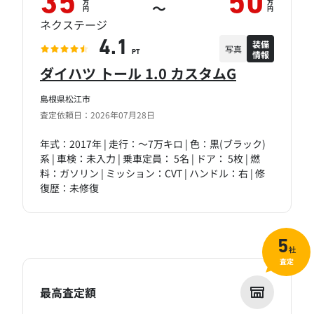
35
50
万
万
～
円
円
ネクステージ
装備
4.1
写真
情報
PT
ダイハツ トール 1.0 カスタムG
島根県松江市
査定依頼日：2026年07月28日
年式：2017年 | 走行：～7万キロ | 色：黒(ブラック)
系 | 車検：未入力 | 乗車定員： 5名 | ドア： 5枚 | 燃
料：ガソリン | ミッション：CVT | ハンドル：右 | 修
復歴：未修復
5
社
査定
最高査定額