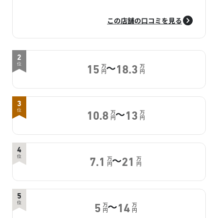
この店舗の口コミを見る
2
～
位
万
万
15
18.3
円
円
3
～
位
万
万
10.8
13
円
円
4
～
位
万
万
7.1
21
円
円
5
～
位
万
万
5
14
円
円