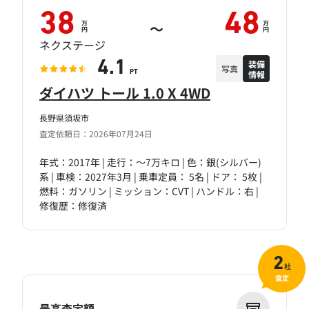
38
48
万
万
～
円
円
ネクステージ
装備
4.1
写真
情報
PT
ダイハツ トール 1.0 X 4WD
長野県須坂市
査定依頼日：2026年07月24日
年式：2017年 | 走行：～7万キロ | 色：銀(シルバー)
系 | 車検：2027年3月 | 乗車定員： 5名 | ドア： 5枚 |
燃料：ガソリン | ミッション：CVT | ハンドル：右 |
修復歴：修復済
2
社
査定
最高査定額