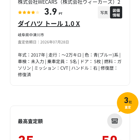
株式会社WECARS（株式会社ウィーカーズ）2
装備
3.9
写真
情報
PT
ダイハツ トール 1.0 X
岐阜県中津川市
査定依頼日：2026年07月28日
年式：2017年 | 走行：～2万キロ | 色：青(ブルー)系 |
車検：未入力 | 乗車定員： 5名 | ドア： 5枚 | 燃料：ガ
ソリン | ミッション：CVT | ハンドル：右 | 修復歴：
修復済
3
社
査定
最高査定額