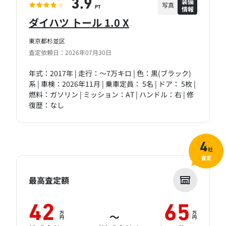
装備
3.9
写真
情報
PT
ダイハツ トール 1.0 X
東京都杉並区
査定依頼日：2026年07月30日
年式：2017年 | 走行：～7万キロ | 色：黒(ブラック)
系 | 車検：2026年11月 | 乗車定員： 5名 | ドア： 5枚 |
燃料：ガソリン | ミッション：AT | ハンドル：右 | 修
復歴：なし
4
社
査定
最高査定額
42
65
万
万
～
円
円