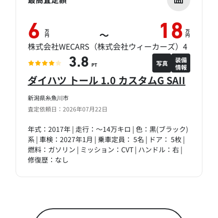
6
18
万
万
～
円
円
株式会社WECARS（株式会社ウィーカーズ）4
装備
3.8
写真
情報
PT
ダイハツ トール 1.0 カスタムG SAII
新潟県糸魚川市
査定依頼日：2026年07月22日
年式：2017年 | 走行：～14万キロ | 色：黒(ブラック)
系 | 車検：2027年1月 | 乗車定員： 5名 | ドア： 5枚 |
燃料：ガソリン | ミッション：CVT | ハンドル：右 |
修復歴：なし