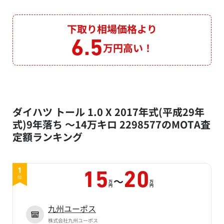
下取り相場価格より
6.5
万円高い！
ダイハツ トール 1.0 X 2017年式(平成29年
式)9年落ち ～14万キロ 2298577のMOTA査
定額ランキング
1
15
20
～
位
万
万
円
円
九州ユーポス
株式会社九州ユーポス