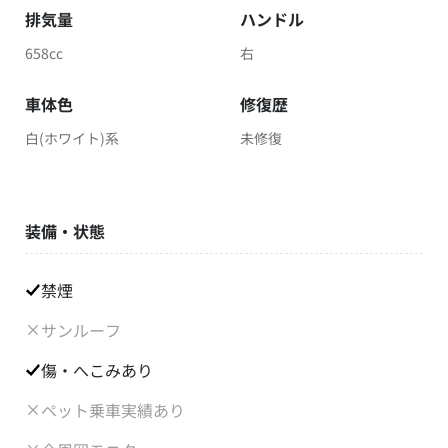
排気量
ハンドル
658cc
右
車体色
修復歴
白(ホワイト)系
未修復
装備・状態
禁煙
サンルーフ
傷・へこみあり
ペット乗車実績あり