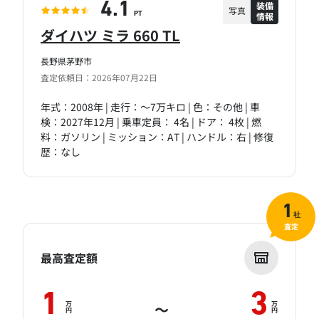
装備
4.1
写真
情報
PT
ダイハツ ミラ 660 TL
長野県茅野市
査定依頼日：2026年07月22日
年式：2008年 | 走行：～7万キロ | 色：その他 | 車
検：2027年12月 | 乗車定員： 4名 | ドア： 4枚 | 燃
料：ガソリン | ミッション：AT | ハンドル：右 | 修復
歴：なし
1
社
査定
最高査定額
1
3
万
万
～
円
円