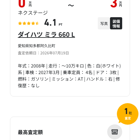
0
3
万
万
～
円
円
ネクステージ
装備
4.1
写真
情報
PT
ダイハツ ミラ 660 L
愛知県知多郡阿久比町
査定依頼日：2026年07月19日
年式：2008年 | 走行：～10万キロ | 色：白(ホワイト)
系 | 車検：2027年3月 | 乗車定員： 4名 | ドア： 3枚 |
燃料：ガソリン | ミッション：AT | ハンドル：右 | 修
復歴：なし
1
社
査定
最高査定額