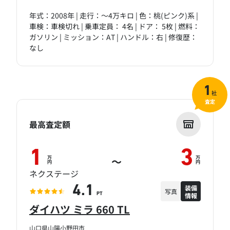
年式：2008年 | 走行：～4万キロ | 色：桃(ピンク)系 |
車検：車検切れ | 乗車定員： 4名 | ドア： 5枚 | 燃料：
ガソリン | ミッション：AT | ハンドル：右 | 修復歴：
なし
1
社
査定
最高査定額
1
3
万
万
～
円
円
ネクステージ
装備
4.1
写真
情報
PT
ダイハツ ミラ 660 TL
山口県山陽小野田市