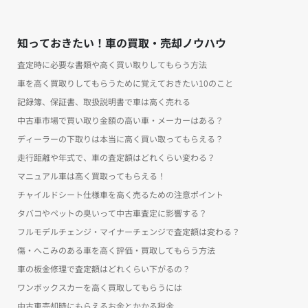
知っておきたい！車の買取・売却ノウハウ
査定時に必要な書類や高く買い取りしてもらう方法
車を高く買取りしてもらうために覚えておきたい10のこと
記録簿、保証書、取扱説明書で車は高く売れる
中古車市場で買い取り金額の高い車・メーカーはある？
ディーラーの下取りは本当に高く買い取ってもらえる？
走行距離や年式で、車の査定額はどれくらい変わる？
マニュアル車は高く買取ってもらえる！
チャイルドシート仕様車を高く売るための注意ポイント
タバコやペットの臭いって中古車査定に影響する？
フルモデルチェンジ・マイナーチェンジで査定額は変わる？
傷・へこみのある車を高く評価・買取してもらう方法
車の板金修理で査定額はどれくらい下がるの？
ワンボックスカーを高く買取してもらうには
中古車売却時にもらえるお金とかかる税金