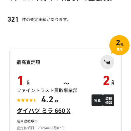
件の査定実績があります。
321
2
社
査定
最高査定額
1
2
万
万
～
円
円
ファイントラスト買取事業部
装備
4.2
写真
情報
PT
ダイハツ ミラ 660 X
岐阜県岐阜市
査定依頼日：2026年08月02日