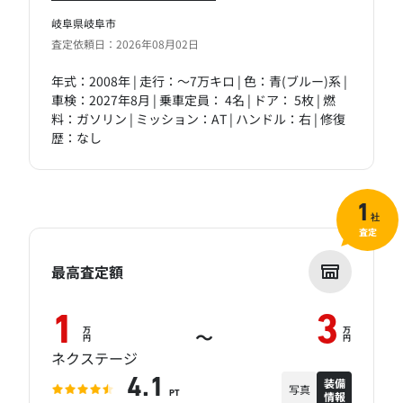
岐阜県岐阜市
査定依頼日：2026年08月02日
年式：2008年 | 走行：～7万キロ | 色：青(ブルー)系 |
車検：2027年8月 | 乗車定員： 4名 | ドア： 5枚 | 燃
料：ガソリン | ミッション：AT | ハンドル：右 | 修復
歴：なし
1
社
査定
最高査定額
1
3
万
万
～
円
円
ネクステージ
装備
4.1
写真
情報
PT