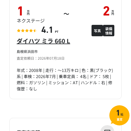
1
2
万
万
～
円
円
ネクステージ
装備
4.1
写真
情報
PT
ダイハツ ミラ 660 L
島根県浜田市
査定依頼日：2026年07月18日
年式：2008年 | 走行：～13万キロ | 色：黒(ブラック)
系 | 車検：2026年7月 | 乗車定員： 4名 | ドア： 5枚 |
燃料：ガソリン | ミッション：AT | ハンドル：右 | 修
復歴：なし
1
社
査定