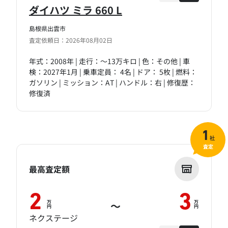
ダイハツ ミラ 660 L
島根県出雲市
査定依頼日：2026年08月02日
年式：2008年 | 走行：～13万キロ | 色：その他 | 車
検：2027年1月 | 乗車定員： 4名 | ドア： 5枚 | 燃料：
ガソリン | ミッション：AT | ハンドル：右 | 修復歴：
修復済
1
社
査定
最高査定額
2
3
万
万
～
円
円
ネクステージ