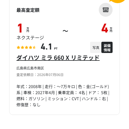
最高査定額
1
4
万
万
～
円
円
ネクステージ
装備
4.1
写真
情報
PT
ダイハツ ミラ 660 X リミテッド
広島県広島市南区
査定依頼日：2026年07月06日
年式：2008年 | 走行：～7万キロ | 色：金(ゴールド)
系 | 車検：2027年4月 | 乗車定員： 4名 | ドア： 5枚 |
燃料：ガソリン | ミッション：CVT | ハンドル：右 |
修復歴：なし