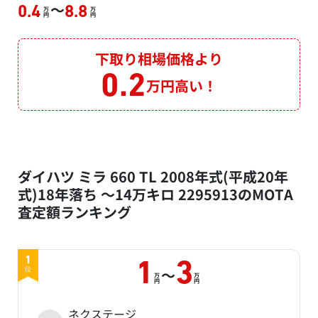
～
0.4
8.8
万
万
円
円
下取り相場価格より
0.2
万円高い！
ダイハツ ミラ 660 TL 2008年式(平成20年
式)18年落ち ～14万キロ 2295913のMOTA
査定額ランキング
1
1
3
～
位
万
万
円
円
ネクステージ