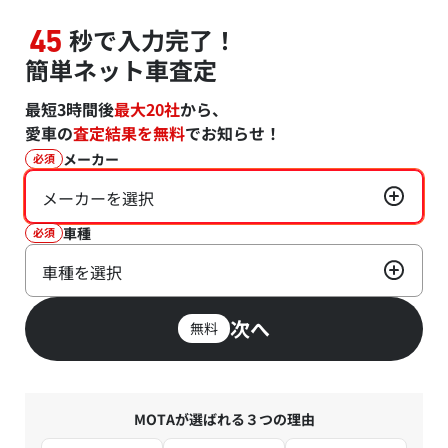
秒で入力完了！
45
簡単ネット車査定
最短3時間後
最大20社
から、
愛車の
査定結果を無料
でお知らせ！
メーカー
必須
メーカーを選択
車種
必須
車種を選択
次へ
無料
MOTAが選ばれる３つの理由