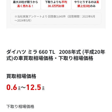
最大20社が競うから
下取りよりも
平均
やりとりするのは
高
高く売れる！
30.3万円お得
額上位3社
のみ
※当社実施アンケートより 回答数3,645件（回答期間：2023年6月
～2024年5月）
ダイハツ ミラ 660 TL 2008年式 (平成20年
式)の車買取相場価格・下取り相場価格
買取相場価格
～
0.6
12.5
万
万
円
円
下取り相場価格