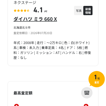
ネクステージ
装備
4.1
写真
情報
PT
ダイハツ ミラ 660 X
北海道北斗市
査定依頼日：2026年07月20日
年式：2008年 | 走行：～2万キロ | 色：白(ホワイト)
系 | 車検：未入力 | 乗車定員： 4名 | ドア： 5枚 | 燃
料：ガソリン | ミッション：AT | ハンドル：右 | 修復
歴：なし
1
社
査定
最高査定額