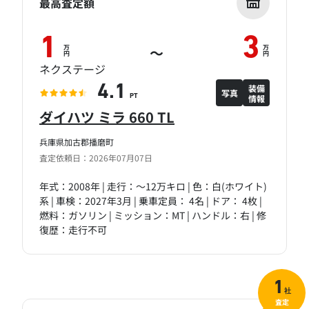
最高査定額
1
3
万
万
～
円
円
ネクステージ
装備
4.1
写真
情報
PT
ダイハツ ミラ 660 TL
兵庫県加古郡播磨町
査定依頼日：2026年07月07日
年式：2008年 | 走行：～12万キロ | 色：白(ホワイト)
系 | 車検：2027年3月 | 乗車定員： 4名 | ドア： 4枚 |
燃料：ガソリン | ミッション：MT | ハンドル：右 | 修
復歴：走行不可
1
社
査定