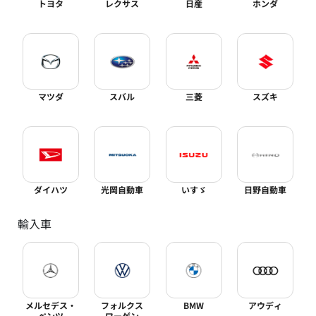
トヨタ
レクサス
日産
ホンダ
マツダ
スバル
三菱
スズキ
ダイハツ
光岡自動車
いすゞ
日野自動車
輸入車
メルセデス・
フォルクス
BMW
アウディ
ベンツ
ワーゲン