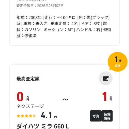
査定依頼日：2026年08月02日
年式：2008年 | 走行：～100キロ | 色：黒(ブラック)
系 | 車検：未入力 | 乗車定員： 4名 | ドア： 3枚 | 燃
料：ガソリン | ミッション：MT | ハンドル：右 | 修復
歴：修復済
1
社
査定
最高査定額
0
1
万
万
～
円
円
ネクステージ
装備
4.1
写真
情報
PT
ダイハツ ミラ 660 L