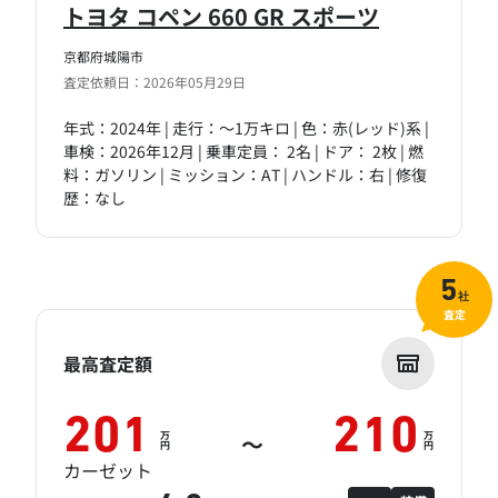
トヨタ コペン 660 GR スポーツ
京都府城陽市
査定依頼日：2026年05月29日
年式：2024年 | 走行：～1万キロ | 色：赤(レッド)系 |
車検：2026年12月 | 乗車定員： 2名 | ドア： 2枚 | 燃
料：ガソリン | ミッション：AT | ハンドル：右 | 修復
歴：なし
5
社
査定
最高査定額
201
210
万
万
～
円
円
カーゼット