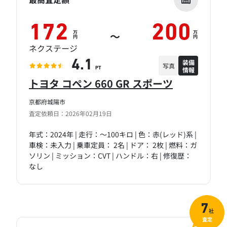
172
200
万
万
～
円
円
ネクステージ
装備
4.1
写真
情報
PT
トヨタ コペン 660 GR スポーツ
京都府城陽市
査定依頼日：2026年02月19日
年式：2024年 | 走行：～100キロ | 色：赤(レッド)系 |
車検：未入力 | 乗車定員： 2名 | ドア： 2枚 | 燃料：ガ
ソリン | ミッション：CVT | ハンドル：右 | 修復歴：
なし
7
社
査定