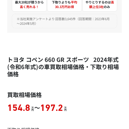
最大20社が競うから
下取りよりも
平均
やりとりするのは
高
高く売れる！
30.3万円お得
額上位3社
のみ
※当社実施アンケートより 回答数3,645件（回答期間：2023年6月
～2024年5月）
トヨタ コペン 660 GR スポーツ 2024年式
(令和6年式)の車買取相場価格・下取り相場
価格
買取相場価格
～
154.8
197.2
万
万
円
円