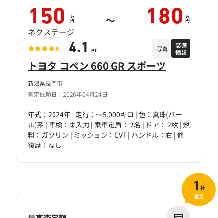
150
180
万
万
～
円
円
ネクステージ
装備
4.1
写真
情報
PT
トヨタ コペン 660 GR スポーツ
新潟県長岡市
査定依頼日：2026年04月24日
年式：2024年 | 走行：～5,000キロ | 色：真珠(パー
ル)系 | 車検：未入力 | 乗車定員： 2名 | ドア： 2枚 | 燃
料：ガソリン | ミッション：CVT | ハンドル：右 | 修
復歴：なし
1
社
査定
最高査定額