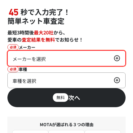
秒で入力完了！
45
簡単ネット車査定
最短3時間後
最大20社
から、
愛車の
査定結果を無料
でお知らせ！
メーカー
必須
メーカーを選択
車種
必須
車種を選択
次へ
無料
MOTAが選ばれる３つの理由