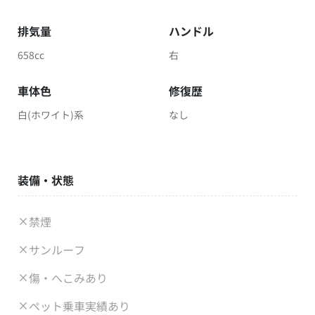
排気量
ハンドル
658cc
右
車体色
修復歴
白(ホワイト)系
なし
装備・状態
禁煙
サンルーフ
傷・へこみあり
ペット乗車実績あり