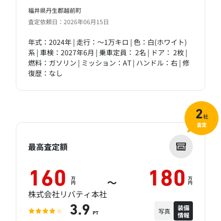
福井県丹生郡越前町
査定依頼日：2026年06月15日
年式：2024年 | 走行：～1万キロ | 色：白(ホワイト)
系 | 車検：2027年6月 | 乗車定員： 2名 | ドア： 2枚 |
燃料：ガソリン | ミッション：AT | ハンドル：右 | 修
復歴：なし
2
社
査定
最高査定額
160
180
万
万
～
円
円
株式会社リバティ本社
装備
3.9
写真
情報
PT