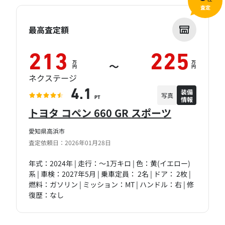
査定
最高査定額
213
225
万
万
～
円
円
ネクステージ
装備
4.1
写真
情報
PT
トヨタ コペン 660 GR スポーツ
愛知県高浜市
査定依頼日：2026年01月28日
年式：2024年 | 走行：～1万キロ | 色：黄(イエロー)
系 | 車検：2027年5月 | 乗車定員： 2名 | ドア： 2枚 |
燃料：ガソリン | ミッション：MT | ハンドル：右 | 修
復歴：なし