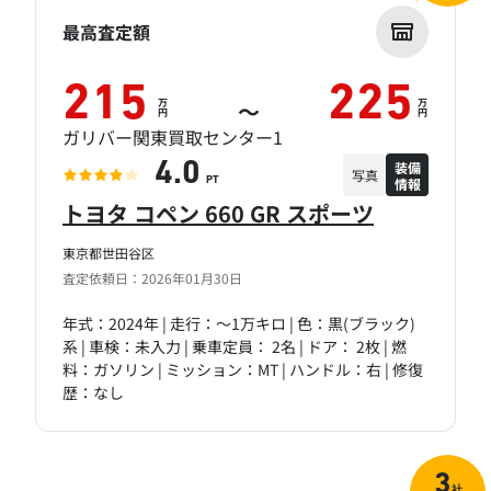
最高査定額
215
225
万
万
～
円
円
ガリバー関東買取センター1
装備
4.0
写真
情報
PT
トヨタ コペン 660 GR スポーツ
東京都世田谷区
査定依頼日：2026年01月30日
年式：2024年 | 走行：～1万キロ | 色：黒(ブラック)
系 | 車検：未入力 | 乗車定員： 2名 | ドア： 2枚 | 燃
料：ガソリン | ミッション：MT | ハンドル：右 | 修復
歴：なし
3
社