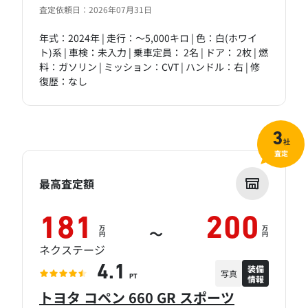
査定依頼日：2026年07月31日
年式：2024年 | 走行：～5,000キロ | 色：白(ホワイ
ト)系 | 車検：未入力 | 乗車定員： 2名 | ドア： 2枚 | 燃
料：ガソリン | ミッション：CVT | ハンドル：右 | 修
復歴：なし
3
社
査定
最高査定額
181
200
万
万
～
円
円
ネクステージ
装備
4.1
写真
情報
PT
トヨタ コペン 660 GR スポーツ