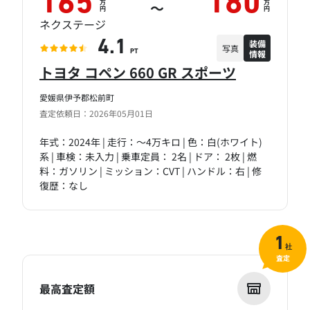
165
180
万
万
～
円
円
ネクステージ
装備
4.1
写真
情報
PT
トヨタ コペン 660 GR スポーツ
愛媛県伊予郡松前町
査定依頼日：2026年05月01日
年式：2024年 | 走行：～4万キロ | 色：白(ホワイト)
系 | 車検：未入力 | 乗車定員： 2名 | ドア： 2枚 | 燃
料：ガソリン | ミッション：CVT | ハンドル：右 | 修
復歴：なし
1
社
査定
最高査定額