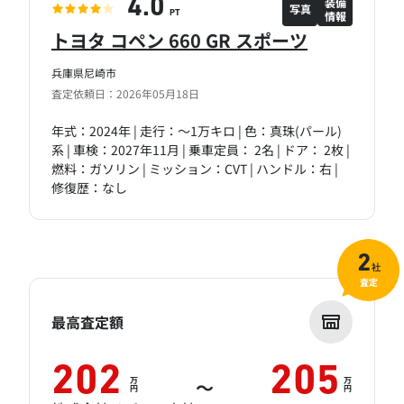
装備
4.0
写真
情報
PT
トヨタ コペン 660 GR スポーツ
兵庫県尼崎市
査定依頼日：2026年05月18日
年式：2024年 | 走行：～1万キロ | 色：真珠(パール)
系 | 車検：2027年11月 | 乗車定員： 2名 | ドア： 2枚 |
燃料：ガソリン | ミッション：CVT | ハンドル：右 |
修復歴：なし
2
社
査定
最高査定額
202
205
万
万
～
円
円