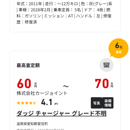
年式：2011年 | 走行：～12万キロ | 色：灰(グレー)系
| 車検：2028年2月 | 乗車定員： 5名 | ドア： 4枚 | 燃
料：ガソリン | ミッション：AT | ハンドル：左 | 修復
歴：修復済
6
社
査定
最高査定額
60
70
万
万
～
円
円
株式会社カージョイント
装備
4.1
写真
情報
PT
ダッジ チャージャー グレード不明
滋賀県愛知郡愛荘町