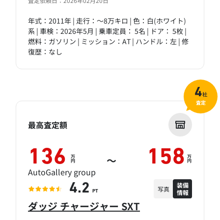
査定依頼日：2026年02月20日
年式：2011年 | 走行：～8万キロ | 色：白(ホワイト)
系 | 車検：2026年5月 | 乗車定員： 5名 | ドア： 5枚 |
燃料：ガソリン | ミッション：AT | ハンドル：左 | 修
復歴：なし
4
社
査定
最高査定額
136
158
万
万
～
円
円
AutoGallery group
装備
4.2
写真
情報
PT
ダッジ チャージャー SXT