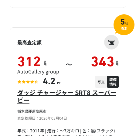
5
社
査定
最高査定額
312
343
万
万
～
円
円
AutoGallery group
装備
4.2
写真
情報
PT
ダッジ チャージャー SRT8 スーパー
ビー
栃木県那須塩原市
査定依頼日：2026年03月04日
年式：2011年 | 走行：～7万キロ | 色：黒(ブラック)