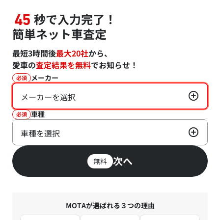
秒で入力完了！
45
簡単ネット車査定
最短3時間後
最大20社
から、
愛車の
査定結果を無料
でお知らせ！
メーカー
必須
メーカーを選択
車種
必須
車種を選択
次へ
無料
MOTAが選ばれる３つの理由