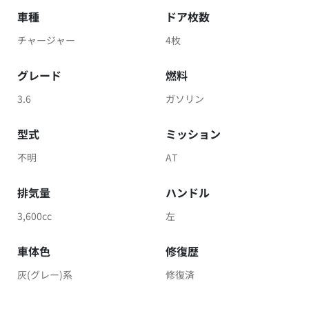
車種
ドア枚数
チャージャー
4枚
グレード
燃料
3.6
ガソリン
型式
ミッション
不明
AT
排気量
ハンドル
3,600cc
左
車体色
修復歴
灰(グレー)系
修復済