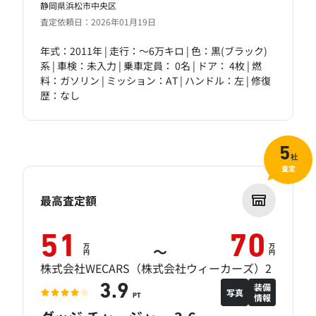
静岡県浜松市中央区
査定依頼日：2026年01月19日
年式：2011年 | 走行：～6万キロ | 色：黒(ブラック)
系 | 車検：未入力 | 乗車定員： 0名 | ドア： 4枚 | 燃
料：ガソリン | ミッション：AT | ハンドル：左 | 修復
歴：なし
5
社
査定
最高査定額
51
70
万
万
～
円
円
株式会社WECARS（株式会社ウィーカーズ）2
装備
3.9
写真
情報
PT