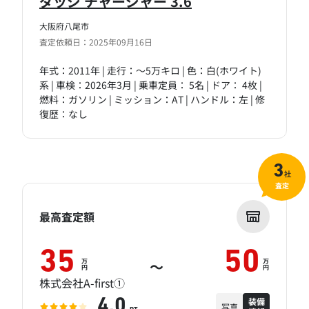
ダッジ チャージャー 3.6
大阪府八尾市
査定依頼日：2025年09月16日
年式：2011年 | 走行：～5万キロ | 色：白(ホワイト)
系 | 車検：2026年3月 | 乗車定員： 5名 | ドア： 4枚 |
燃料：ガソリン | ミッション：AT | ハンドル：左 | 修
復歴：なし
3
社
査定
最高査定額
35
50
万
万
～
円
円
株式会社A-first①
装備
4.0
写真