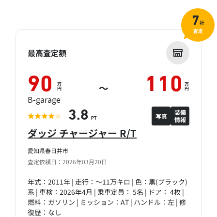
7
社
査定
最高査定額
90
110
万
万
～
円
円
B-garage
装備
3.8
写真
情報
PT
ダッジ チャージャー R/T
愛知県春日井市
査定依頼日：2026年03月20日
年式：2011年 | 走行：～11万キロ | 色：黒(ブラック)
系 | 車検：2026年4月 | 乗車定員： 5名 | ドア： 4枚 |
燃料：ガソリン | ミッション：AT | ハンドル：左 | 修
復歴：なし