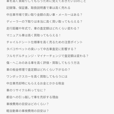
車を高く買取りしてもらうために覚えておきたい10のこと
記録簿、保証書、取扱説明書で車は高く売れる
中古車市場で買い取り金額の高い車・メーカーはある？
ディーラーの下取りは本当に高く買い取ってもらえる？
走行距離や年式で、車の査定額はどれくらい変わる？
マニュアル車は高く買取ってもらえる！
チャイルドシート仕様車を高く売るための注意ポイント
タバコやペットの臭いって中古車査定に影響する？
フルモデルチェンジ・マイナーチェンジで査定額は変わる？
傷・へこみのある車を高く評価・買取してもらう方法
車の板金修理で査定額はどれくらい下がるの？
ワンボックスカーを高く買取してもらうには
中古車売却時にもらえるお金とかかる税金
車のリサイクル料ってなに？
都会への引っ越しで車を売却する理由
車検費用の目安はどのくらい？
軽自動車の車検費用の目安は？