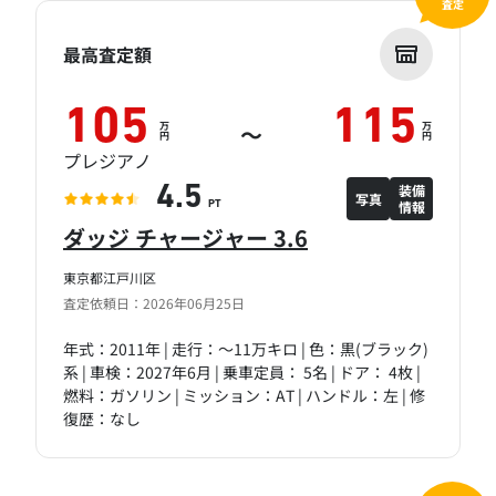
査定
最高査定額
105
115
万
万
～
円
円
プレジアノ
装備
4.5
写真
情報
PT
ダッジ チャージャー 3.6
東京都江戸川区
査定依頼日：2026年06月25日
年式：2011年 | 走行：～11万キロ | 色：黒(ブラック)
系 | 車検：2027年6月 | 乗車定員： 5名 | ドア： 4枚 |
燃料：ガソリン | ミッション：AT | ハンドル：左 | 修
復歴：なし