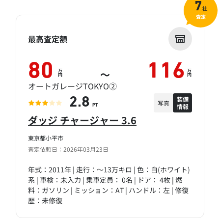
7
社
査定
最高査定額
80
116
万
万
～
円
円
オートガレージTOKYO②
装備
2.8
写真
情報
PT
ダッジ チャージャー 3.6
東京都小平市
査定依頼日：2026年03月23日
年式：2011年 | 走行：～13万キロ | 色：白(ホワイト)
系 | 車検：未入力 | 乗車定員： 0名 | ドア： 4枚 | 燃
料：ガソリン | ミッション：AT | ハンドル：左 | 修復
歴：未修復