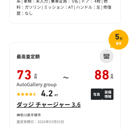
系 | 車検：未入力 | 乗車定員： 0名 | ドア： 4枚 | 燃
料：ガソリン | ミッション：AT | ハンドル：左 | 修復
歴：なし
5
社
査定
最高査定額
73
88
万
万
～
円
円
AutoGallery group
装備
4.2
写真
情報
PT
ダッジ チャージャー 3.6
神奈川県平塚市
査定依頼日：2026年03月03日