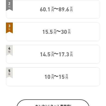
2
～
位
万
万
60.1
89.6
円
円
3
～
位
万
万
15.5
30
円
円
4
～
位
万
万
14.5
17.3
円
円
5
～
位
万
万
10
15
円
円
カンタン! ネット車査定!