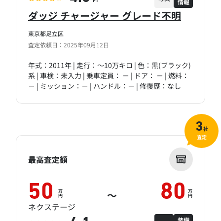
情報
PT
ダッジ チャージャー グレード不明
東京都足立区
査定依頼日：2025年09月12日
年式：2011年 | 走行：～10万キロ | 色：黒(ブラック)
系 | 車検：未入力 | 乗車定員： － | ドア： － | 燃料：
－ | ミッション：－ | ハンドル：－ | 修復歴：なし
3
社
査定
最高査定額
50
80
万
万
～
円
円
ネクステージ
装備