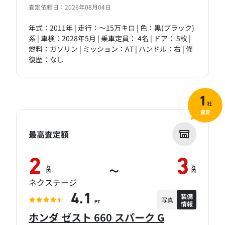
査定依頼日：2026年08月04日
年式：2011年 | 走行：～15万キロ | 色：黒(ブラック)
系 | 車検：2028年5月 | 乗車定員： 4名 | ドア： 5枚 |
燃料：ガソリン | ミッション：AT | ハンドル：右 | 修
復歴：なし
1
社
査定
最高査定額
2
3
万
万
～
円
円
ネクステージ
装備
4.1
写真
情報
PT
ホンダ ゼスト 660 スパーク G