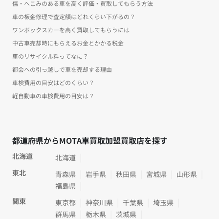
傷・へこみのある車を高く評価・買取してもらう方法
車の板金修理で査定額はどれくらい下がるの？
ワンボックスカーを高く買取してもらうには
中古車売却時にもらえるお金とかかる税金
車のリサイクル料ってなに？
都会への引っ越しで車を売却する理由
車検費用の目安はどのくらい？
軽自動車の車検費用の目安は？
都道府県からMOTA車買取加盟買取店を探す
北海道
北海道
東北
青森県
岩手県
秋田県
宮城県
山形県
福島県
関東
東京都
神奈川県
千葉県
埼玉県
群馬県
栃木県
茨城県