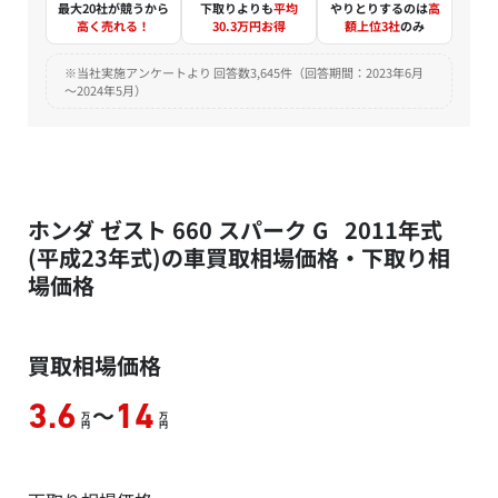
最大20社が競うから
下取りよりも
平均
やりとりするのは
高
高く売れる！
30.3万円お得
額上位3社
のみ
※当社実施アンケートより 回答数3,645件（回答期間：2023年6月
～2024年5月）
ホンダ ゼスト 660 スパーク G 2011年式
(平成23年式)の車買取相場価格・下取り相
場価格
買取相場価格
～
3.6
14
万
万
円
円