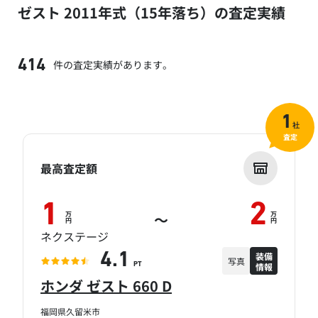
ゼスト 2011年式（15年落ち）の査定実績
件の査定実績があります。
414
1
社
査定
最高査定額
1
2
万
万
～
円
円
ネクステージ
装備
4.1
写真
情報
PT
ホンダ ゼスト 660 D
福岡県久留米市