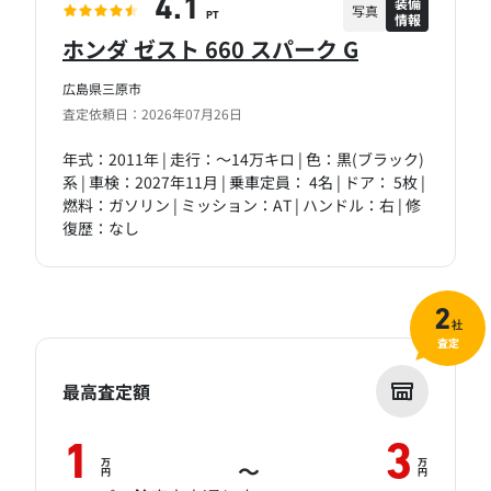
装備
4.1
写真
情報
PT
ホンダ ゼスト 660 スパーク G
広島県三原市
査定依頼日：2026年07月26日
年式：2011年 | 走行：～14万キロ | 色：黒(ブラック)
系 | 車検：2027年11月 | 乗車定員： 4名 | ドア： 5枚 |
燃料：ガソリン | ミッション：AT | ハンドル：右 | 修
復歴：なし
2
社
査定
最高査定額
1
3
万
万
～
円
円