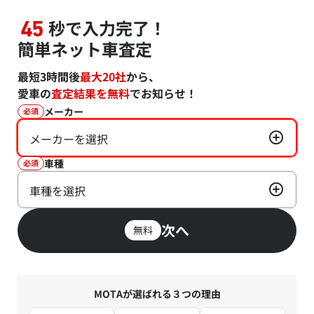
秒で入力完了！
45
簡単ネット車査定
最短3時間後
最大20社
から、
愛車の
査定結果を無料
でお知らせ！
メーカー
必須
メーカーを選択
車種
必須
車種を選択
次へ
無料
MOTAが選ばれる３つの理由