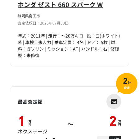
ホンダ ゼスト 660 スパーク W
静岡県島田市
査定依頼日：2026年07月30日
年式：2011年 | 走行：～20万キロ | 色：白(ホワイト)
系 | 車検：未入力 | 乗車定員： 4名 | ドア： 5枚 | 燃
料：ガソリン | ミッション：AT | ハンドル：右 | 修復
歴：未修復
2
社
査定
最高査定額
1
2
万
万
～
円
円
ネクステージ