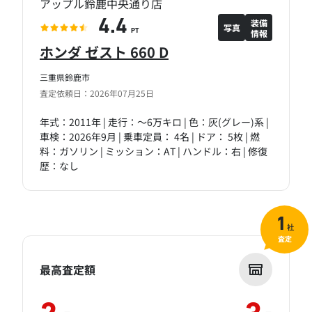
アップル鈴鹿中央通り店
装備
4.4
写真
情報
PT
ホンダ ゼスト 660 D
三重県鈴鹿市
査定依頼日：2026年07月25日
年式：2011年 | 走行：～6万キロ | 色：灰(グレー)系 |
車検：2026年9月 | 乗車定員： 4名 | ドア： 5枚 | 燃
料：ガソリン | ミッション：AT | ハンドル：右 | 修復
歴：なし
1
社
査定
最高査定額