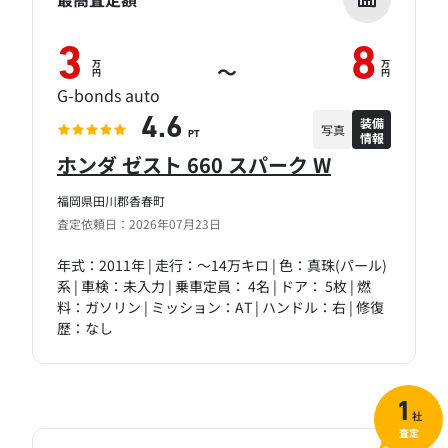
3
8
万
万
～
円
円
G-bonds auto
装備
4.6
写真
情報
PT
ホンダ ゼスト 660 スパーク W
福岡県田川郡香春町
査定依頼日：2026年07月23日
年式：2011年 | 走行：～14万キロ | 色：真珠(パール)
系 | 車検：未入力 | 乗車定員： 4名 | ドア： 5枚 | 燃
料：ガソリン | ミッション：AT | ハンドル：右 | 修復
歴：なし
1
社
査定