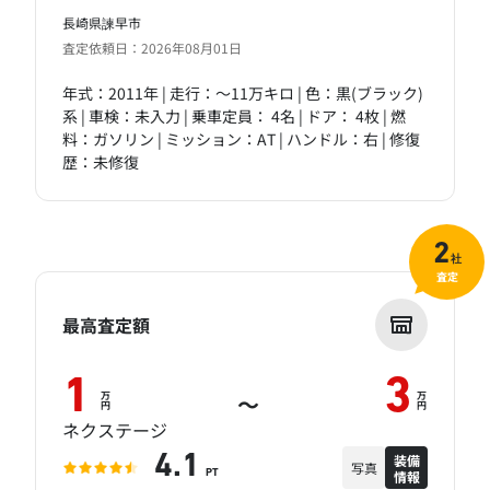
長崎県諫早市
査定依頼日：2026年08月01日
年式：2011年 | 走行：～11万キロ | 色：黒(ブラック)
系 | 車検：未入力 | 乗車定員： 4名 | ドア： 4枚 | 燃
料：ガソリン | ミッション：AT | ハンドル：右 | 修復
歴：未修復
2
社
査定
最高査定額
1
3
万
万
～
円
円
ネクステージ
装備
4.1
写真
情報
PT