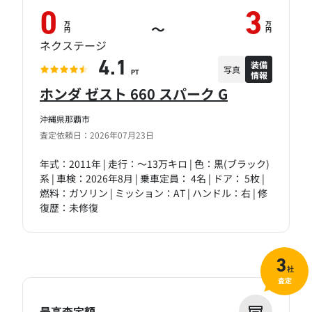
0
3
万
万
～
円
円
ネクステージ
装備
4.1
写真
情報
PT
ホンダ ゼスト 660 スパーク G
沖縄県那覇市
査定依頼日：2026年07月23日
年式：2011年 | 走行：～13万キロ | 色：黒(ブラック)
系 | 車検：2026年8月 | 乗車定員： 4名 | ドア： 5枚 |
燃料：ガソリン | ミッション：AT | ハンドル：右 | 修
復歴：未修復
3
社
査定
最高査定額