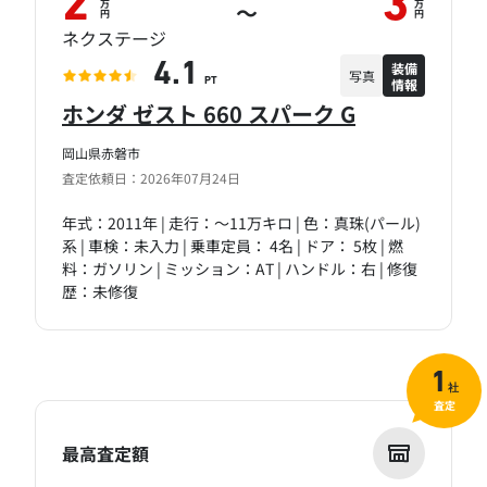
2
3
万
万
～
円
円
ネクステージ
装備
4.1
写真
情報
PT
ホンダ ゼスト 660 スパーク G
岡山県赤磐市
査定依頼日：2026年07月24日
年式：2011年 | 走行：～11万キロ | 色：真珠(パール)
系 | 車検：未入力 | 乗車定員： 4名 | ドア： 5枚 | 燃
料：ガソリン | ミッション：AT | ハンドル：右 | 修復
歴：未修復
1
社
査定
最高査定額