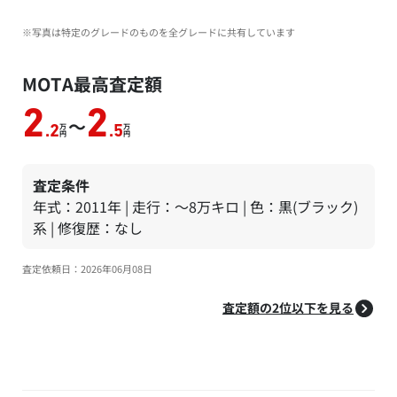
※写真は特定のグレードのものを全グレードに共有しています
MOTA最高査定額
2
2
～
万
万
.2
.5
円
円
査定条件
年式：2011年 | 走行：～8万キロ | 色：黒(ブラック)
系 | 修復歴：なし
査定依頼日：2026年06月08日
査定額の2位以下を見る