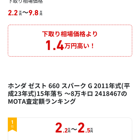
下取り相場価格
～
2.2
9.8
万
万
円
円
下取り相場価格より
1.4
万円高い！
ホンダ ゼスト 660 スパーク G 2011年式(平
成23年式)15年落ち ～8万キロ 2418467の
MOTA査定額ランキング
1
2
2
～
位
万
万
.2
.5
円
円