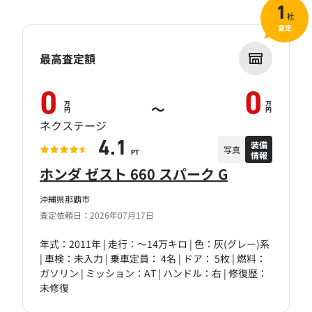
1
社
査定
最高査定額
0
0
万
万
～
円
円
ネクステージ
装備
4.1
写真
情報
PT
ホンダ ゼスト 660 スパーク G
沖縄県那覇市
査定依頼日：2026年07月17日
年式：2011年 | 走行：～14万キロ | 色：灰(グレー)系
| 車検：未入力 | 乗車定員： 4名 | ドア： 5枚 | 燃料：
ガソリン | ミッション：AT | ハンドル：右 | 修復歴：
未修復