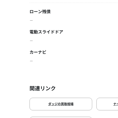
ローン残債
－
電動スライドドア
－
カーナビ
－
関連リンク
ダッジの買取相場
ナ