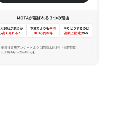
MOTAが選ばれる３つの理由
大20社が競うか
下取りよりも
平均
やりとりするのは
ら
高く売れる！
30.3万円お得
高額上位3社
のみ
※当社実施アンケートより 回答数3,645件（回答期間：
2023年6月～2024年5月）