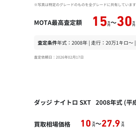
※写真は特定のグレードのものを全グレードに共有しています
15
30
MOTA最高査定額
～
万
万
円
円
査定条件
年式：2008年 | 走行：20万1キロ～
査定依頼日：2026年02月17日
ダッジ ナイトロ SXT 2008年式 
～
10
27.9
買取相場価格
万
万
円
円