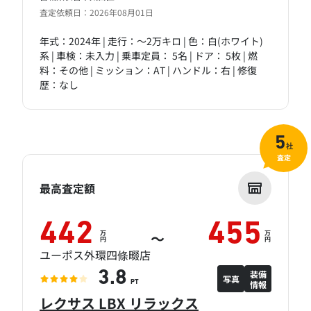
査定依頼日：2026年08月01日
年式：2024年 | 走行：～2万キロ | 色：白(ホワイト)
系 | 車検：未入力 | 乗車定員： 5名 | ドア： 5枚 | 燃
料：その他 | ミッション：AT | ハンドル：右 | 修復
歴：なし
5
社
査定
最高査定額
442
455
万
万
～
円
円
ユーポス外環四條畷店
装備
3.8
写真
情報
PT
レクサス LBX リラックス