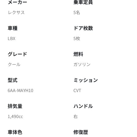
メーカー
乗車定員
レクサス
5名
車種
ドア枚数
LBX
5枚
グレード
燃料
クール
ガソリン
型式
ミッション
6AA-MAYH10
CVT
排気量
ハンドル
1,490cc
右
車体色
修復歴