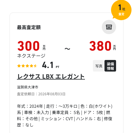
1
社
査定
最高査定額
300
380
万
万
～
円
円
ネクステージ
装備
4.1
写真
情報
PT
レクサス LBX エレガント
滋賀県大津市
査定依頼日：2026年08月03日
年式：2024年 | 走行：～3万キロ | 色：白(ホワイト)
系 | 車検：未入力 | 乗車定員： 5名 | ドア： 5枚 | 燃
料：その他 | ミッション：CVT | ハンドル：右 | 修復
歴：なし