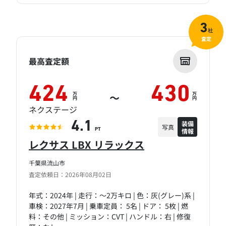
3
社
査定
最高査定額
424
430
万
万
～
円
円
ネクステージ
装備
4.1
写真
情報
PT
レクサス LBX リラックス
千葉県流山市
査定依頼日：2026年08月02日
年式：2024年 | 走行：～2万キロ | 色：灰(グレー)系 |
車検：2027年7月 | 乗車定員： 5名 | ドア： 5枚 | 燃
料：その他 | ミッション：CVT | ハンドル：右 | 修復