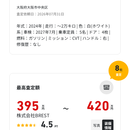
大阪府大阪市中央区
査定依頼日：2026年07月31日
年式：2024年 | 走行：～2万キロ | 色：白(ホワイト)
系 | 車検：2027年7月 | 乗車定員： 5名 | ドア： 4枚 |
燃料：ガソリン | ミッション：CVT | ハンドル：右 |
修復歴：なし
8
社
査定
最高査定額
395
420
万
万
～
円
円
株式会社BREST
装備
4.5
写真
情報
PT