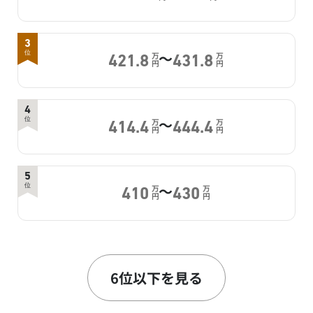
3
～
位
万
万
421.8
431.8
円
円
4
～
位
万
万
414.4
444.4
円
円
5
～
位
万
万
410
430
円
円
6
～
位
万
万
385.5
415
円
円
6位以下を見る