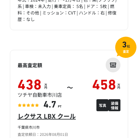
系 | 車検：未入力 | 乗車定員： 5名 | ドア： 5枚 | 燃
料：その他 | ミッション：CVT | ハンドル：右 | 修復
歴：なし
3
社
査定
最高査定額
438
458
万
万
～
円
円
ツチヤ自動車市川店
装備
4.7
写真
情報
PT
レクサス LBX クール
千葉県市川市
査定依頼日：2026年08月01日