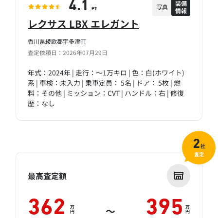
装備
4.1
写真
情報
PT
レクサス LBX エレガント
香川県綾歌郡宇多津町
査定依頼日：2026年07月29日
年式：2024年 | 走行：～1万キロ | 色：白(ホワイト)
系 | 車検：未入力 | 乗車定員： 5名 | ドア： 5枚 | 燃
料：その他 | ミッション：CVT | ハンドル：右 | 修復
歴：なし
2
社
査定
最高査定額
362
395
万
万
～
円
円