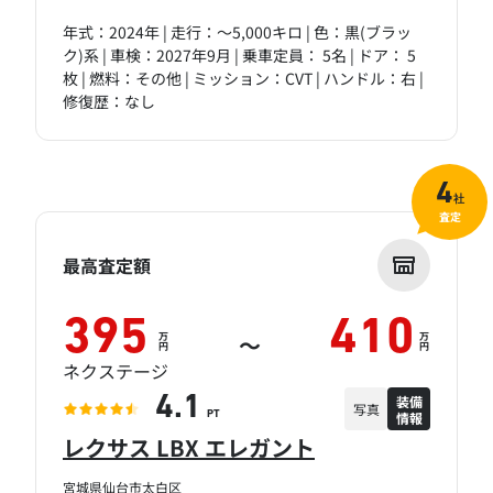
年式：2024年 | 走行：～5,000キロ | 色：黒(ブラッ
ク)系 | 車検：2027年9月 | 乗車定員： 5名 | ドア： 5
枚 | 燃料：その他 | ミッション：CVT | ハンドル：右 |
修復歴：なし
4
社
査定
最高査定額
395
410
万
万
～
円
円
ネクステージ
装備
4.1
写真
情報
PT
レクサス LBX エレガント
宮城県仙台市太白区