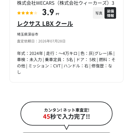
株式会社WECARS（株式会社ウィーカーズ）3
装備
3.9
写真
情報
PT
レクサス LBX クール
埼玉県深谷市
査定依頼日：2026年07月28日
年式：2024年 | 走行：～4万キロ | 色：灰(グレー)系 |
車検：未入力 | 乗車定員： 5名 | ドア： 5枚 | 燃料：そ
の他 | ミッション：CVT | ハンドル：右 | 修復歴：な
し
カンタン! ネット車査定!
45
秒で入力完了!!