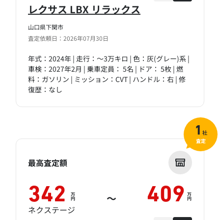
レクサス LBX リラックス
山口県下関市
査定依頼日：2026年07月30日
年式：2024年 | 走行：～3万キロ | 色：灰(グレー)系 |
車検：2027年2月 | 乗車定員： 5名 | ドア： 5枚 | 燃
料：ガソリン | ミッション：CVT | ハンドル：右 | 修
復歴：なし
1
社
査定
最高査定額
342
409
万
万
～
円
円
ネクステージ