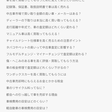
記録簿、保証書、取扱説明書で車は高く売れる
中古車市場で買い取り金額の高い車・メーカーはある？
ディーラーの下取りは本当に高く買い取ってもらえる？
走行距離や年式で、車の査定額はどれくらい変わる？
マニュアル車は高く買取ってもらえる！
チャイルドシート仕様車を高く売るための注意ポイント
タバコやペットの臭いって中古車査定に影響する？
フルモデルチェンジ・マイナーチェンジで査定額は変わる？
傷・へこみのある車を高く評価・買取してもらう方法
車の板金修理で査定額はどれくらい下がるの？
ワンボックスカーを高く買取してもらうには
中古車売却時にもらえるお金とかかる税金
車のリサイクル料ってなに？
都会への引っ越しで車を売却する理由
車検費用の目安はどのくらい？
軽自動車の車検費用の目安は？