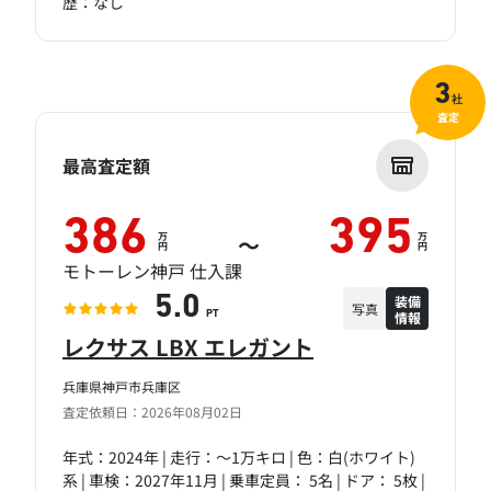
歴：なし
3
社
査定
最高査定額
386
395
万
万
～
円
円
モトーレン神戸 仕入課
装備
5.0
写真
情報
PT
レクサス LBX エレガント
兵庫県神戸市兵庫区
査定依頼日：2026年08月02日
年式：2024年 | 走行：～1万キロ | 色：白(ホワイト)
系 | 車検：2027年11月 | 乗車定員： 5名 | ドア： 5枚 |