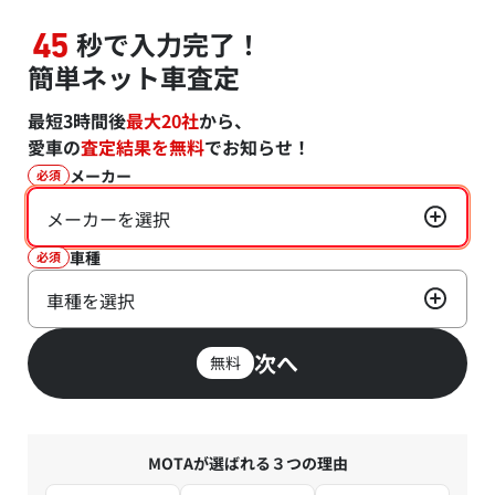
秒で入力完了！
45
簡単ネット車査定
最短3時間後
最大20社
から、
愛車の
査定結果を無料
でお知らせ！
メーカー
必須
メーカーを選択
車種
必須
車種を選択
次へ
無料
MOTAが選ばれる３つの理由