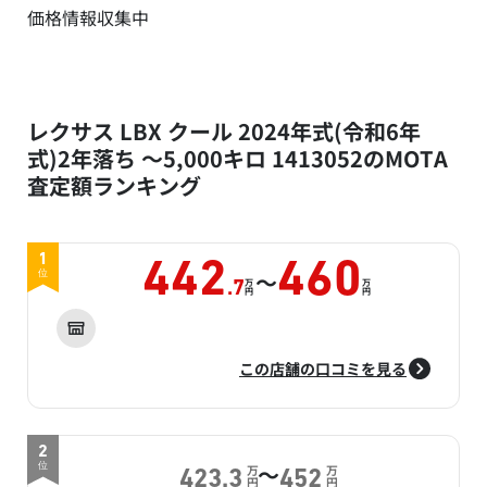
価格情報収集中
レクサス LBX クール 2024年式(令和6年
式)2年落ち ～5,000キロ 1413052のMOTA
査定額ランキング
1
442
460
～
位
万
万
.7
円
円
この店舗の口コミを見る
2
～
位
万
万
423.3
452
円
円