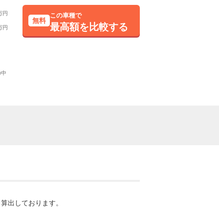
万円
この車種で
無料
最高額を比較する
万円
の中
・算出しております。