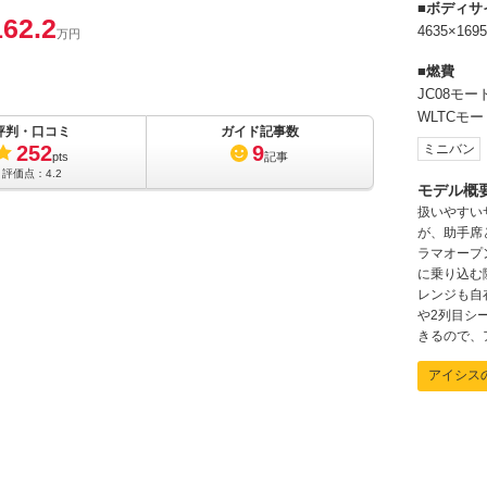
ボディサ
162.2
4635×16
万円
燃費
JC08モー
WLTCモー
評判・口コミ
ガイド記事数
252
9
ミニバン
pts
記事
評価点：
4.2
モデル概
扱いやすい
が、助手席
ラマオープ
に乗り込む
レンジも自
や2列目シ
きるので、
アイシス