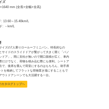
イズ
95×1640 mm (全長×全幅×全高)
ド:
13.60～15.40km/L
ド:
－km/L
要
サイズの7人乗りロールーフミニバン。特長的なの
とサイドのスライドドアが繋がって大きく開く「パノ
ンドア」。間に支柱が無いので開口面積が広く、車内
際だけでなく、荷物を積み込む際にも便利。シートア
在で、後席を畳んで荷室にするのはもちろん、助手席
ートを格納してフラットな荷物置き場にすることもで
アウトドアシーンでも大活躍する一台。
のカタログトップへ