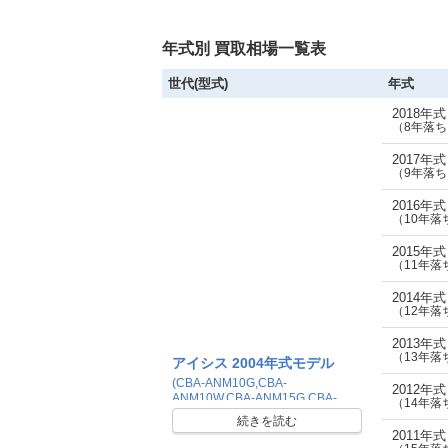
年式別 買取相場一覧表
世代(型式)
年式
2018年
（8年落ち
2017年
（9年落ち
2016年
（10年落
2015年
（11年落
2014年
（12年落
2013年
（13年落
アイシス 2004年式モデル
(CBA-ANM10G,CBA-
2012年
ANM10W,CBA-ANM15G,CBA-
（14年落
ANM15W,CBA-ZNM10G,CBA-
続きを読む
ZNM10W,DBA-ANM10G,DBA-
2011年
ANM10W,DBA-ANM15G,DBA-