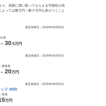
より、高額に買い取ってもらえる可能性が高
によっては数万円～数十万円も差がつくこと
査定依頼日：2026年08月06日
：白系
30
円～
.5万円
査定依頼日：2026年08月05日
色：真珠系
20
円～
万円
査定依頼日：2026年08月05日
テッド 4WD
色：茶系
15
万円