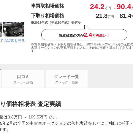
24.2
90.4
車買取相場価格
万円
～
21.8
81.4
下取り相場価格
万円
～
※2018年式（平成30年式）モデル
2.4
買取価格の方が
万円高い！
ての写真を見る
※買取相場価格・下取り相場価格は、2024年9月～2025年2月の全国
古車オークションの落札実績をもとに、独自に補正・算出しておりま
す。
口コミ
グレード一覧
ユーザー評価
スペック・画像
り価格相場表 査定実績
.8万円 ～ 109.5万円です。
2025年2月の全国の中古車オークションの落札実績をもとに、独自に補正
ます。