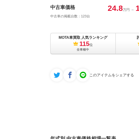
24.8
中古車価格
万円
～
中古車の掲載台数：123台
MOTA車買取 人気ランキング
115
位
全車種中
このアイテムをシェアする
年式別 中古車価格相場一覧表