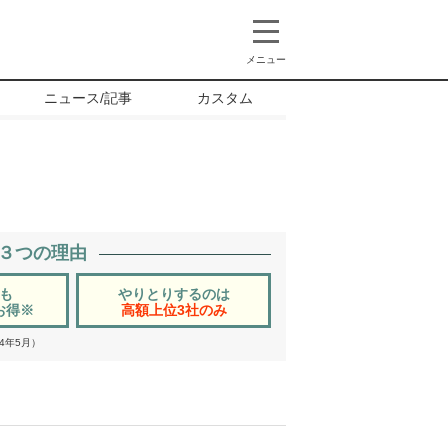
メニュー
ニュース/記事
カスタム
る３つの理由
も
やりとりするのは
お得
※
高額上位3社のみ
4年5月）