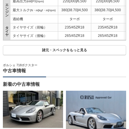
最高出力
220[300]/6,500
220[300]/6,500
(kW[PS]/rpm)
エ
ン
最大トルク
380[38.70]/4,500
380[38.70]/4,500
(N・m[kgf・m]/rpm)
ジ
ン
過給機
ターボ
ターボ
タイヤサイズ（前輪）
235/45ZR18
235/45ZR18
タ
イ
ヤ
タイヤサイズ（後輪）
265/45ZR18
265/45ZR18
諸元・スペックをもっと見る
ポルシェ 718ボクスター
中古車情報
新着の中古車情報