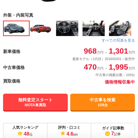
外装・内装写真
すべての写真を見る
968
1,301
新車価格
万円
～
万円
最新モデル（1代目）2016/02/01～販売中
470
1,995
中古車価格
万円
～
万円
中古車の掲載台数：109台
買取価格
価格情報収集中
無料査定スタート
中古車を検索
MOTA車買取
109台
人気ランキング
評判・口コミ
ガイド記事数
7
48
4.6
記事
位
pts