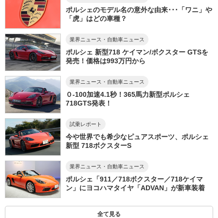
ポルシェのモデル名の意外な由来･･･「ワニ」や
「虎」はどの車種？
業界ニュース・自動車ニュース
ポルシェ 新型718 ケイマン/ボクスター GTSを
発売！価格は993万円から
業界ニュース・自動車ニュース
０-100加速4.1秒！365馬力新型ポルシェ
718GTS発表！
試乗レポート
今や世界でも希少なピュアスポーツ、ポルシェ
新型 718ボクスターS
業界ニュース・自動車ニュース
ポルシェ「911／718ボクスター／718ケイマ
ン」にヨコハマタイヤ「ADVAN」が新車装着
全て見る