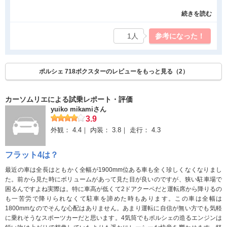
ブーストアップボタンとMR形式でNAの３Lクラスより早いで
続きを読む
す！！ 燃費も高速巡航では１２ｋｍです。オープン性能ですが
５０ｋｍ以下でしたらワンタッチで閉開可能とても便利です。最
1人
参考になった！
新のポルシェは最良のポルシェで間違いありません。これからも
大事に乗っていきます。
ポルシェ 718ボクスターのレビューをもっと見る（2）
良かった点
ターボーパワーと燃費がいい！！ オープンカーでの利便性 立
カーソムリエによる試乗レポート・評価
体車庫に幅180なのでOK
yuiko mikamiさん
瞬間変速PDF 冬場はシートヒータはとてもありがたいです。
3.9
外観：
4.4
内装：
3.8
走行：
4.3
気になった点
フラット4は？
アイドリングストップの不自然さ（常にOFFにしてます） ブレ
ーキの鳴き MRによる熱のこもり ヘッドライト、テールレンズ
最近の車は全長はともかく全幅が1900mm位ある車も全く珍しくなくなりまし
の曇り PCM特にナビの不便さ
た。前から見た時にボリュームがあって見た目が良いのですが、狭い駐車場で
困るんですよね実際は。特に車高が低くて2ドアクーペだと運転席から降りるの
も一苦労で降りられなくて駐車を諦めた時もあります。この車は全幅は
1800mmなのでそんな心配はありません。あまり運転に自信が無い方でも気軽
に乗れそうなスポーツカーだと思います。4気筒でもポルシェの造るエンジンは