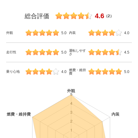
4.6
総合評価
（2）
5.0
4.0
外観
内装
運転しやす
5.0
4.5
走行性
さ
燃費・維持
4.0
5.0
乗り心地
費