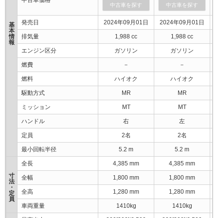
中古車価格
中古車を探す
中古車を探す
発売日
2024年09月01日
2024年09月01日
基
本
情
排気量
1,988 cc
1,988 cc
報
エンジン区分
ガソリン
ガソリン
燃費
－
－
燃料
ハイオク
ハイオク
駆動方式
MR
MR
ミッション
MT
MT
ハンドル
右
左
定員
2名
2名
最小回転半径
5.2 m
5.2 m
全長
4,385 mm
4,385 mm
寸
全幅
1,800 mm
1,800 mm
法
・
全高
1,280 mm
1,280 mm
定
員
車両重量
1410kg
1410kg