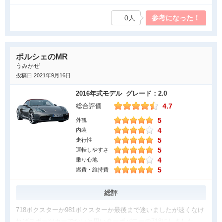
ーにしました。PDKのシフトUP、DOWNはすごいの一言です。維
持費にやさしい２Lパワーを是非
0人
参考になった！
良かった点
エンジン始動がたまりません。乾いた水平対向の音。またオープ
ポルシェのMR
ンでありシートヒーターがあるとほんとに便利です。横浜在中な
うみかぜ
ので1年中オープンにしてます。燃費ですがメーター確認では市街
投稿日 2021年9月16日
地で１０ｋｍ 山岳地で８ｋｍ 高速で法定速で１４ｋｍです。
2016年式モデル グレード：2.0
ミッドシップは背中から聞こえるサウンドもいいですがオンザレ
4.7
総合評価
ールとぶれーきをかけたときの挙動が乱れない点が非常に気にい
5
外観
っています。
4
内装
5
気になった点
走行性
5
運転しやすさ
幌のシワが気になります 笑。 外車特有のブレーキダスト激
4
乗り心地
汚。アイドリングストップの不自然さのため常にOFF 。 ウイン
5
燃費・維持費
カーのカチカチ音の小ささ。 内装は標準はチープなので革仕様
がいいですよ。 オプションの豊富さが・・・・
総評
718ボクスターか981ボクスターか最後まで迷いましたが速くなけ
ればスポーツカーでないと思いターボパワーの718にしました。