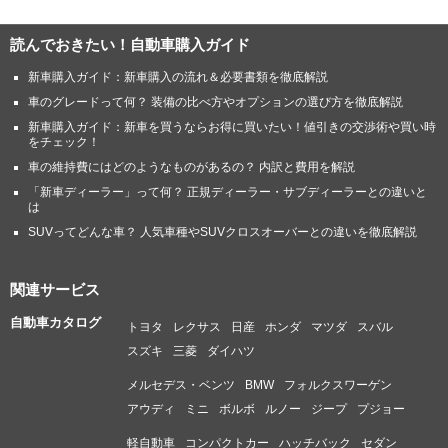
読んでおきたい！自動車購入ガイド
新車購入ガイド：新車購入の流れ＆必要書類を徹底解説
車のグレードって何？ 装備の比べ方やオプションの選び方を徹底解説
新車購入ガイド：新車を買うならお得に買いたい！値引きの交渉術や買い時
をチェック！
車の維持費にはどのようなものがあるの？ 内訳と費用を解説
「新車ディーラー」って何？ 正規ディーラー・サブディーラーとの違いと
は
SUVってどんな車？ 人気車種やSUVクロスオーバーとの違いを徹底解説
関連サービス
自動車カタログ
トヨタ
レクサス
日産
ホンダ
マツダ
スバル
スズキ
三菱
ダイハツ
メルセデス・ベンツ
BMW
フォルクスワーゲン
アウディ
ミニ
ボルボ
ルノー
ジープ
プジョー
軽自動車
コンパクトカー
ハッチバック
セダン