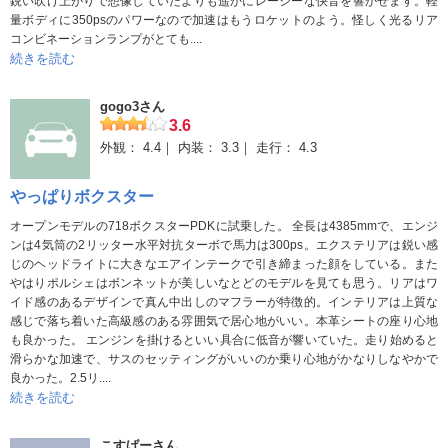
鋭い吹け上がりで想像していたよりも遥かにレーシーな快音を響かせます。軽
量ボディに350psのパワーなので加速はもうロケットのよう。怪しく光るリア
コンビネーションランプがとても....
続きを読む
gogo3さん
3.6
外観：
4.4
内装：
3.3
走行：
4.3
やっぱりボクスター
オープンモデルの718ボクスターPDKに試乗した。 全長は4385mmで、エンジ
ンは4気筒の2リッター水平対抗ターボで馬力は300ps。エクステリアは鋭い感
じのヘッドライトに大きなエアインテークで引き締まった顔をしている。また
やはりポルシェはボンネットが美しいなとどのモデルを見ても思う。リアはワ
イド感のあるデザインで真ん中出しのマフラーが特徴的。インテリアは上質な
感じで落ち着いた高級感のある雰囲気で居心地がいい。本革シートの座り心地
も良かった。 エンジンを掛けるといい具合に低音が響いていた。走り始めると
滑らかな加速で、サスのセッティングがいいのか乗り心地がかなりしなやかで
良かった。2.5リ....
続きを読む
こすげーさん