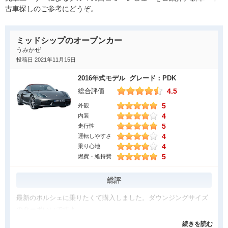
古車探しのご参考にどうぞ。
ミッドシップのオープンカー
うみかぜ
投稿日 2021年11月15日
2016年式モデル グレード：PDK
4.5
総合評価
5
外観
4
内装
5
走行性
4
運転しやすさ
4
乗り心地
5
燃費・維持費
総評
最新のポルシェに乗りたくて購入しました。ダウンジングサイズ
のターボいいですよ。
981のS等にも乗りましたが車は早くが基本なので７１８ボクスタ
続きを読む