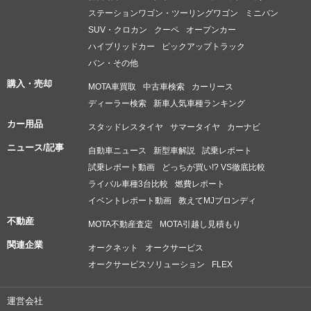
ステーションワゴン・ツーリングワゴン
ミニバン
SUV・クロカン
クーペ
オープンカー
ハイブリッドカー
ピックアップトラック
バン・その他
購入・売却
MOTA車買取
中古車検索
カーリース
ディーラー検索
新車人気車種ランキング
カー用品
スタッドレスタイヤ
サマータイヤ
カーナビ
ニュース/記事
自動車ニュース
新型車解説
試乗レポート
試乗レポート動画
どっちが買い!? VS徹底比較
ライバル車種3台比較
燃費レポート
イベントレポート動画
教えてMJブロンディ
不動産
MOTA不動産査定
MOTA引越し見積もり
関連企業
オークネット
オークサービス
オークサービスソリューション
FLEX
運営会社