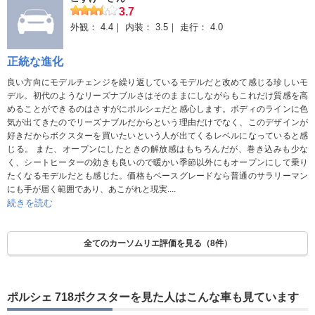
3.7
外観：
4.4
内装：
3.5
走行：
4.0
正統な進化
良い方向にモデルチェンジを繰り返しているモデルだと改めて感じる珍しいモ
デル。初代のようなリーズナブルさはそのままにしながらもこれだけ質感を高
めることができるのはさすがにポルシェだと感心します。ボディのラインに色
気が出てきたのでリーズナブルだからという理由だけでなく、このデザインが
好きだからボクスターを買いたいという人が出てくるレベルになっていると感
じる。 また、オープンにしたときの解放感はもちろんだが、巻き込みも少な
く、シートヒーターの効きも良いので暖かい季節以外にもオープンにして乗り
たくなるモデルだとも感じた。価格もベースグレードなら普通のサラリーマン
にも手が届く範囲であり、あこがれと現実....
続きを読む
全てのカーソムリエ評価を見る（8件）
ポルシェ 718ボクスターを見た人はこんな車も見ています