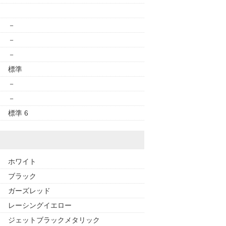
－
－
－
標準
－
－
標準 6
ホワイト
ブラック
ガーズレッド
レーシングイエロー
ジェットブラックメタリック