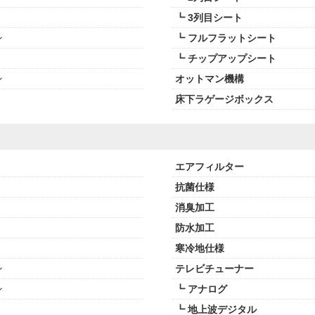
┗ 3列目シート
ン
┗ フルフラットシート
┗ チップアップシート
ン
オットマン機構
床下ラゲージボックス
エアフィルター
抗菌仕様
消臭加工
防水加工
寒冷地仕様
ン
テレビチューナー
ン
┗ アナログ
┗ 地上波デジタル