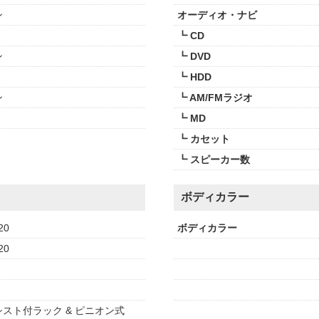
ン
オーディオ・ナビ
┗ CD
ン
┗ DVD
┗ HDD
ン
┗ AM/FMラジオ
┗ MD
┗ カセット
┗ スピーカー数
ボディカラー
20
ボディカラー
20
スト付ラック & ピニオン式