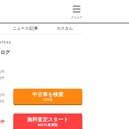
メニュー
ニュース/記事
カスタム
TS 4.0
タログ
万円
売中
中古車を検索
万円
110台
0台
無料査定スタート
集中
MOTA車買取