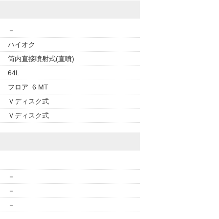
－
ハイオク
筒内直接噴射式(直噴)
64L
フロア 6 MT
Ｖディスク式
Ｖディスク式
－
－
－