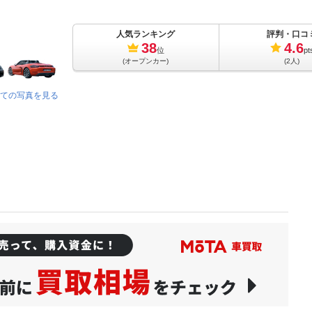
人気ランキング
評判・口コ
38
4.6
位
pt
(オープンカー)
(2人)
ての写真を見る