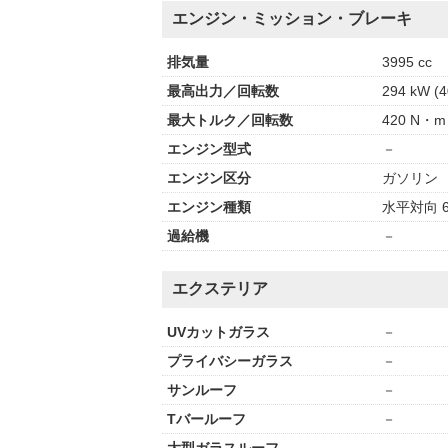
エンジン・ミッション・ブレーキ
排気量
3995 cc
最高出力／回転数
294 kW (4
最大トルク／回転数
420 N・m 
エンジン型式
－
エンジン区分
ガソリン
エンジン種類
水平対向 6
過給機
－
エクステリア
UVカットガラス
－
プライバシーガラス
－
サンルーフ
－
Tバールーフ
－