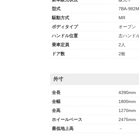
型式
7BA-982
駆動方式
MR
ボディタイプ
オープン
ハンドル位置
左ハンド
乗車定員
2人
ドア数
2枚
外寸
全長
4390mm
全幅
1800mm
全高
1270mm
ホイールベース
2475mm
最低地上高
－