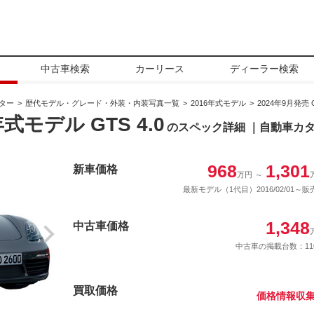
中古車検索
カーリース
ディーラー検索
スター
歴代モデル・グレード・外装・内装写真一覧
2016年式モデル
2024年9月発売 G
式モデル GTS 4.0
のスペック詳細 ｜自動車カ
968
1,301
新車価格
万円
～
最新モデル（1代目）2016/02/01～販
1,348
中古車価格
中古車の掲載台数：11
買取価格
価格情報収