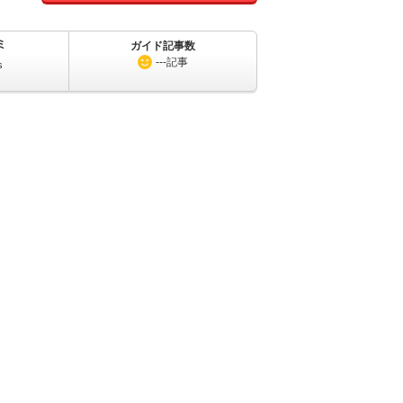
ミ
ガイド記事数
---
記事
s