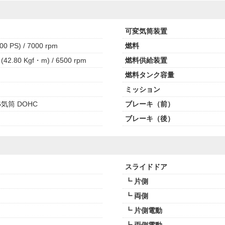
可変気筒装置
00 PS) / 7000 rpm
燃料
(42.80 Kgf・m) / 6500 rpm
燃料供給装置
燃料タンク容量
ミッション
気筒 DOHC
ブレーキ（前）
ブレーキ（後）
スライドドア
┗ 片側
┗ 両側
┗ 片側電動