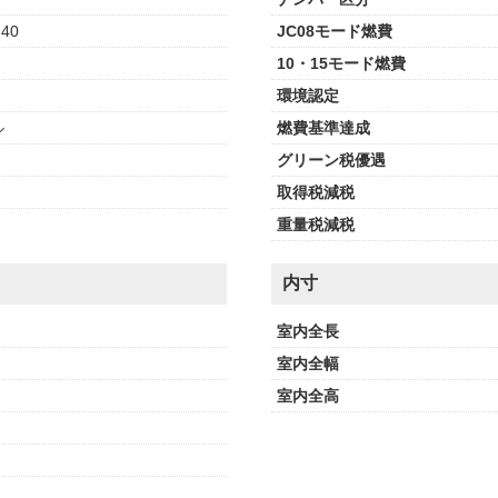
M40
JC08モード燃費
10・15モード燃費
環境認定
ル
燃費基準達成
グリーン税優遇
取得税減税
重量税減税
内寸
室内全長
室内全幅
室内全高