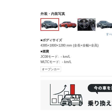
外装・内装写真
すべ
ボディサイズ
4385×1800×1280 mm (全長×全幅×全高)
燃費
JC08モード:
－km/L
WLTCモード:
－km/L
オープンカー