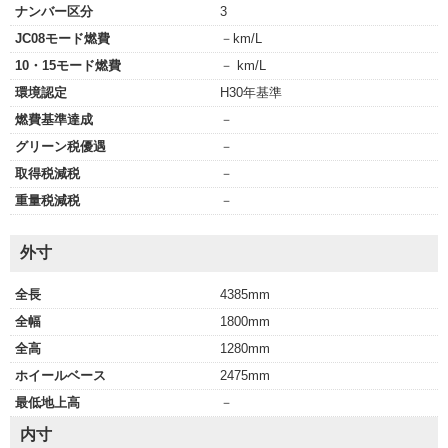
ナンバー区分
3
JC08モード燃費
－km/L
10・15モード燃費
－ km/L
環境認定
H30年基準
燃費基準達成
－
グリーン税優遇
－
取得税減税
－
重量税減税
－
外寸
全長
4385mm
全幅
1800mm
全高
1280mm
ホイールベース
2475mm
最低地上高
－
内寸