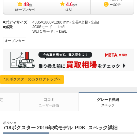
48
4.6
---
記事
位
pts
(オープンカー)
(2人)
ボディサイズ
4385×1800×1280 mm (全長×全幅×全高)
燃費
JC08モード:
－km/L
WLTCモード:
－km/L
オープンカー
718ボクスターのカタログトップへ
定
口コミ
グレード詳細
ユーザー評価
スペック
ポルシェ
718ボクスター 2016年式モデル PDK スペック詳細