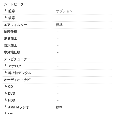
シートヒーター
┗ 前席
オプション
┗ 後席
－
エアフィルター
標準
抗菌仕様
－
消臭加工
－
防水加工
－
寒冷地仕様
－
テレビチューナー
┗ アナログ
－
┗ 地上波デジタル
－
オーディオ・ナビ
┗ CD
－
┗ DVD
－
┗ HDD
－
┗ AM/FMラジオ
標準