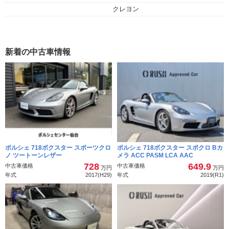
クレヨン
新着の中古車情報
ポルシェ 718ボクスター スポーツクロ
ポルシェ 718ボクスター スポクロ Bカ
ノ ツートーンレザー
メラ ACC PASM LCA AAC
728
649.9
中古車価格
中古車価格
万円
万円
年式
2017(H29)
年式
2019(R1)