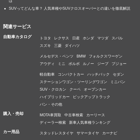
は
SUVってどんな車？ 人気車種やSUVクロスオーバーとの違いを徹底解説
関連サービス
自動車カタログ
トヨタ
レクサス
日産
ホンダ
マツダ
スバル
スズキ
三菱
ダイハツ
メルセデス・ベンツ
BMW
フォルクスワーゲン
アウディ
ミニ
ボルボ
ルノー
ジープ
プジョー
軽自動車
コンパクトカー
ハッチバック
セダン
ステーションワゴン・ツーリングワゴン
ミニバン
SUV・クロカン
クーペ
オープンカー
ハイブリッドカー
ピックアップトラック
バン・その他
購入・売却
MOTA車買取
中古車検索
カーリース
ディーラー検索
新車人気車種ランキング
カー用品
スタッドレスタイヤ
サマータイヤ
カーナビ