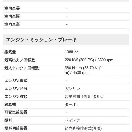
室内全長
－
室内全幅
－
室内全高
－
エンジン・ミッション・ブレーキ
排気量
1988 cc
最高出力／回転数
220 kW (300 PS) / 6500 rpm
最大トルク／回転数
380 N・m (38.70 Kgf・
m) / 4500 rpm
エンジン型式
－
エンジン区分
ガソリン
エンジン種類
水平対向 4気筒 DOHC
過給機
ターボ
可変気筒装置
－
燃料
ハイオク
燃料供給装置
筒内直接噴射式(直噴)