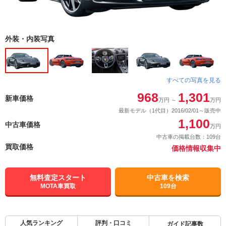
外装・内装写真
すべての写真を見る
968
1,301
新車価格
万円
～
万円
最新モデル（1代目）2016/02/01～販売中
1,100
中古車価格
万円
中古車の掲載台数：109台
買取価格
価格情報収集中
無料査定スタート
中古車を検索
MOTA車買取
109台
人気ランキング
評判・口コミ
ガイド記事数