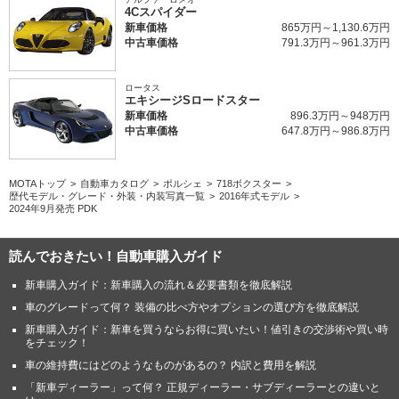
4Cスパイダー
新車価格
865万円～1,130.6万円
中古車価格
791.3万円～961.3万円
ロータス
エキシージSロードスター
新車価格
896.3万円～948万円
中古車価格
647.8万円～986.8万円
MOTAトップ
自動車カタログ
ポルシェ
718ボクスター
歴代モデル・グレード・外装・内装写真一覧
2016年式モデル
2024年9月発売 PDK
読んでおきたい！自動車購入ガイド
新車購入ガイド：新車購入の流れ＆必要書類を徹底解説
車のグレードって何？ 装備の比べ方やオプションの選び方を徹底解説
新車購入ガイド：新車を買うならお得に買いたい！値引きの交渉術や買い時
をチェック！
車の維持費にはどのようなものがあるの？ 内訳と費用を解説
「新車ディーラー」って何？ 正規ディーラー・サブディーラーとの違いと