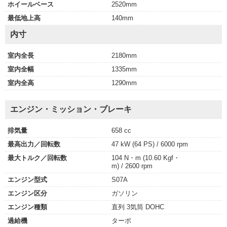
ホイールベース
2520mm
最低地上高
140mm
内寸
室内全長
2180mm
室内全幅
1335mm
室内全高
1290mm
エンジン・ミッション・ブレーキ
排気量
658 cc
最高出力／回転数
47 kW (64 PS) / 6000 rpm
最大トルク／回転数
104 N・m (10.60 Kgf・
m) / 2600 rpm
エンジン型式
S07A
エンジン区分
ガソリン
エンジン種類
直列 3気筒 DOHC
過給機
ターボ