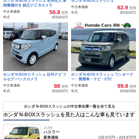
ホンダ N-BOXスラッシュ 本州仕入 車
ホンダ N-BOXスラッシュ
検整備付き 純正ナビ Bカメラ
62.9
中古車価格
万円
56.8
中古車価格
年式
2015(H27)
万円
年式
2015(H27)
ホンダ N-BOXスラッシュ 社外ナビ フ
ホンダ N-BOXスラッシュ ワンオーナ
ルセグ バックカメラ
ー・禁煙車・ナビ・ETC
88
99.8
中古車価格
中古車価格
万円
万円
年式
2015(H27)
年式
2016(H28)
ホンダ N-BOXスラッシュの中古車在庫一覧を全て見る
ホンダ N-BOXスラッシュを見た人はこんな車も見ています
スズキ
ハスラー
新車価格
159.9万円～204.8万円