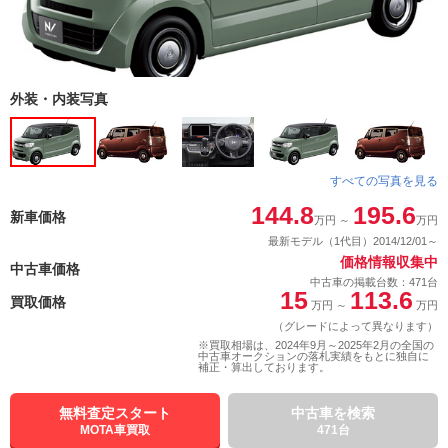
外装・内装写真
すべての写真を見る
144.8
195.6
新車価格
万円
～
万円
最新モデル（1代目）2014/12/01～
価格情報収集中
中古車価格
中古車の掲載台数：471台
15
113.6
買取価格
万円
～
万円
（グレードによって異なります）
※買取相場は、2024年9月～2025年2月の全国の
中古車オークションの落札実績をもとに独自に
補正・算出しております。
無料査定スタート
中古車を検索
MOTA車買取
471台