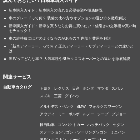
読んでおきたい！自動車購入ガイド
新車購入ガイド：新車購入の流れ＆必要書類を徹底解説
車のグレードって何？ 装備の比べ方やオプションの選び方を徹底解説
新車購入ガイド：新車を買うならお得に買いたい！値引きの交渉術や買い時
をチェック！
車の維持費にはどのようなものがあるの？ 内訳と費用を解説
「新車ディーラー」って何？ 正規ディーラー・サブディーラーとの違いと
は
SUVってどんな車？ 人気車種やSUVクロスオーバーとの違いを徹底解説
関連サービス
自動車カタログ
トヨタ
レクサス
日産
ホンダ
マツダ
スバル
スズキ
三菱
ダイハツ
メルセデス・ベンツ
BMW
フォルクスワーゲン
アウディ
ミニ
ボルボ
ルノー
ジープ
プジョー
軽自動車
コンパクトカー
ハッチバック
セダン
ステーションワゴン・ツーリングワゴン
ミニバン
SUV・クロカン
クーペ
オープンカー