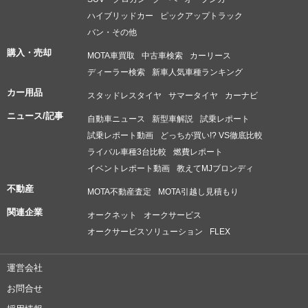
ハイブリッドカー
ピックアップトラック
バン・その他
購入・売却
MOTA車買取
中古車検索
カーリース
ディーラー検索
新車人気車種ランキング
カー用品
スタッドレスタイヤ
サマータイヤ
カーナビ
ニュース/記事
自動車ニュース
新型車解説
試乗レポート
試乗レポート動画
どっちが買い!? VS徹底比較
ライバル車種3台比較
燃費レポート
イベントレポート動画
教えてMJブロンディ
不動産
MOTA不動産査定
MOTA引越し見積もり
関連企業
オークネット
オークサービス
オークサービスソリューション
FLEX
運営会社
お問合せ