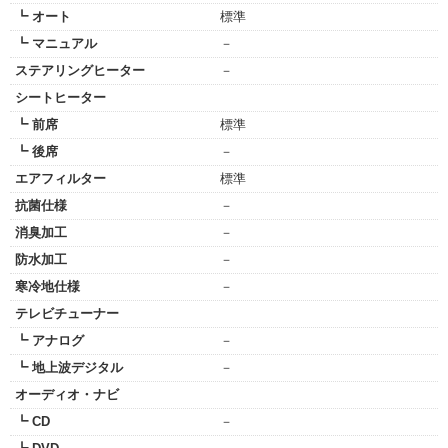
┗ オート
標準
┗ マニュアル
－
ステアリングヒーター
－
シートヒーター
┗ 前席
標準
┗ 後席
－
エアフィルター
標準
抗菌仕様
－
消臭加工
－
防水加工
－
寒冷地仕様
－
テレビチューナー
┗ アナログ
－
┗ 地上波デジタル
－
オーディオ・ナビ
┗ CD
－