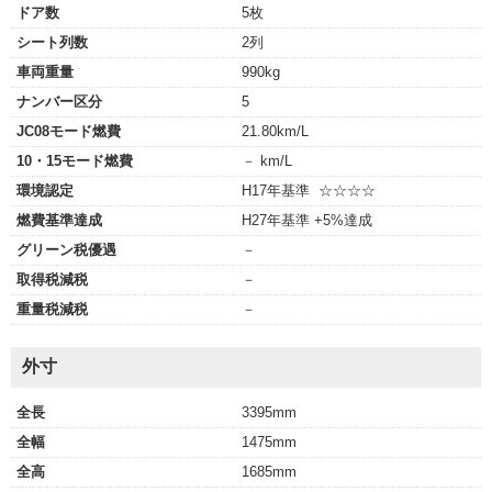
ドア数
5枚
シート列数
2列
車両重量
990kg
ナンバー区分
5
JC08モード燃費
21.80km/L
10・15モード燃費
－ km/L
環境認定
H17年基準 ☆☆☆☆
燃費基準達成
H27年基準 +5%達成
グリーン税優遇
－
取得税減税
－
重量税減税
－
外寸
全長
3395mm
全幅
1475mm
全高
1685mm