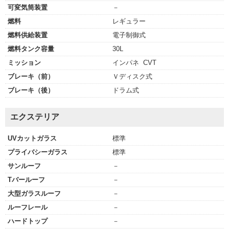
可変気筒装置
－
燃料
レギュラー
燃料供給装置
電子制御式
燃料タンク容量
30L
ミッション
インパネ CVT
ブレーキ（前）
Ｖディスク式
ブレーキ（後）
ドラム式
エクステリア
UVカットガラス
標準
プライバシーガラス
標準
サンルーフ
－
Tバールーフ
－
大型ガラスルーフ
－
ルーフレール
－
ハードトップ
－