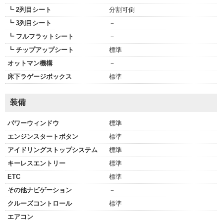
┗ 2列目シート
分割可倒
┗ 3列目シート
－
┗ フルフラットシート
－
┗ チップアップシート
標準
オットマン機構
－
床下ラゲージボックス
標準
装備
パワーウィンドウ
標準
エンジンスタートボタン
標準
アイドリングストップシステム
標準
キーレスエントリー
標準
ETC
標準
その他ナビゲーション
－
クルーズコントロール
標準
エアコン