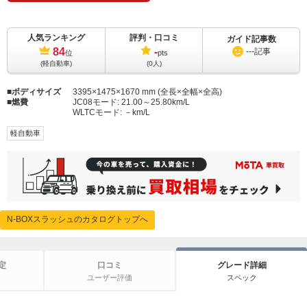
人気ランキング
評判・口コミ
ガイド記事数
84
-
---
記事
位
pts
(軽自動車)
(0人)
ボディサイズ
3395×1475×1670 mm (全長×全幅×全高)
燃費
JC08モード:
21.00～25.80km/L
WLTCモード:
－km/L
軽自動車
N-BOXスラッシュのカタログトップへ
定
口コミ
グレード詳細
ユーザー評価
スペック