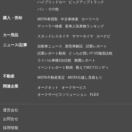
ハイブリッドカー
ピックアップトラック
バン・その他
購入・売却
MOTA車買取
中古車検索
カーリース
ディーラー検索
新車人気車種ランキング
カー用品
スタッドレスタイヤ
サマータイヤ
カーナビ
ニュース/記事
自動車ニュース
新型車解説
試乗レポート
試乗レポート動画
どっちが買い!? VS徹底比較
ライバル車種3台比較
燃費レポート
イベントレポート動画
教えてMJブロンディ
不動産
MOTA不動産査定
MOTA引越し見積もり
関連企業
オークネット
オークサービス
オークサービスソリューション
FLEX
運営会社
お問合せ
採用情報