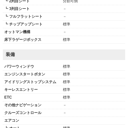
┗ 2列目シート
分割可倒
┗ 3列目シート
－
┗ フルフラットシート
－
┗ チップアップシート
標準
オットマン機構
－
床下ラゲージボックス
標準
装備
パワーウィンドウ
標準
エンジンスタートボタン
標準
アイドリングストップシステム
標準
キーレスエントリー
標準
ETC
標準
その他ナビゲーション
－
クルーズコントロール
－
エアコン