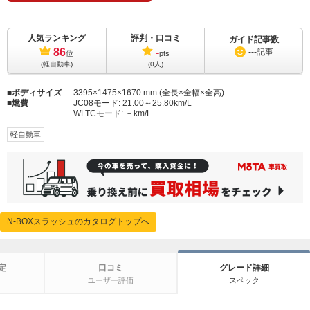
人気ランキング
評判・口コミ
ガイド記事数
86
-
---
記事
位
pts
(軽自動車)
(0人)
ボディサイズ
3395×1475×1670 mm (全長×全幅×全高)
燃費
JC08モード:
21.00～25.80km/L
WLTCモード:
－km/L
軽自動車
N-BOXスラッシュのカタログトップへ
定
口コミ
グレード詳細
ユーザー評価
スペック