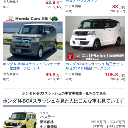
ルセグ バックカメラ
62.9
中古車価格
万円
88
中古車価格
年式
2015(H27)
万円
年式
2015(H27)
ホンダ N-BOXスラッシュ ワンオーナ
ホンダ N-BOXスラッシュ 純正ナビ フ
ー・禁煙車・ナビ・ETC
ルセグTV BT接続 バックカメ
99.8
105.8
中古車価格
中古車価格
万円
万円
年式
2016(H28)
年式
2016(H28)
ホンダ N-BOXスラッシュの中古車在庫一覧を全て見る
ホンダ N-BOXスラッシュを見た人はこんな車も見ています
スズキ
ハスラー
新車価格
159.9万円～204.8万円
中古車価格
17万円～1,664.9万円