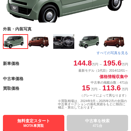
外装・内装写真
すべての写真を見る
144.8
195.6
新車価格
万円
～
万円
最新モデル（1代目）2014/12/01～
価格情報収集中
中古車価格
中古車の掲載台数：471台
15
113.6
買取価格
万円
～
万円
（グレードによって異なります）
※買取相場は、2024年9月～2025年2月の全国の
中古車オークションの落札実績をもとに独自に
補正・算出しております。
無料査定スタート
中古車を検索
MOTA車買取
471台