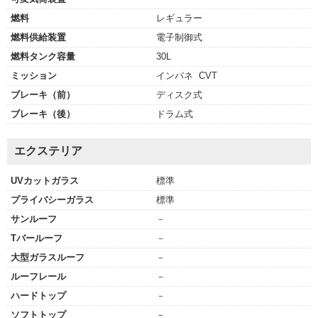
燃料
レギュラー
燃料供給装置
電子制御式
燃料タンク容量
30L
ミッション
インパネ CVT
ブレーキ（前）
ディスク式
ブレーキ（後）
ドラム式
エクステリア
UVカットガラス
標準
プライバシーガラス
標準
サンルーフ
－
Tバールーフ
－
大型ガラスルーフ
－
ルーフレール
－
ハードトップ
－
ソフトトップ
－