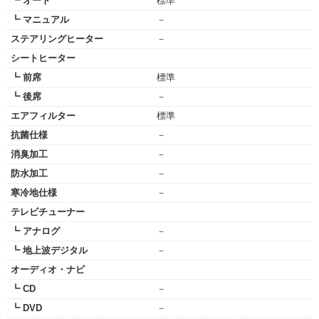
┗ オート
標準
┗ マニュアル
－
ステアリングヒーター
－
シートヒーター
┗ 前席
標準
┗ 後席
－
エアフィルター
標準
抗菌仕様
－
消臭加工
－
防水加工
－
寒冷地仕様
－
テレビチューナー
┗ アナログ
－
┗ 地上波デジタル
－
オーディオ・ナビ
┗ CD
－
┗ DVD
－