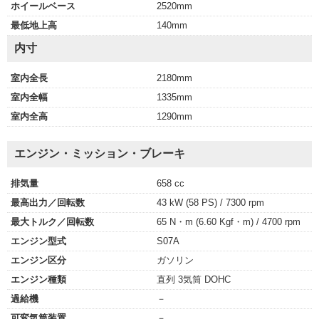
ホイールベース
2520mm
最低地上高
140mm
内寸
室内全長
2180mm
室内全幅
1335mm
室内全高
1290mm
エンジン・ミッション・ブレーキ
排気量
658 cc
最高出力／回転数
43 kW (58 PS) / 7300 rpm
最大トルク／回転数
65 N・m (6.60 Kgf・m) / 4700 rpm
エンジン型式
S07A
エンジン区分
ガソリン
エンジン種類
直列 3気筒 DOHC
過給機
－
可変気筒装置
－