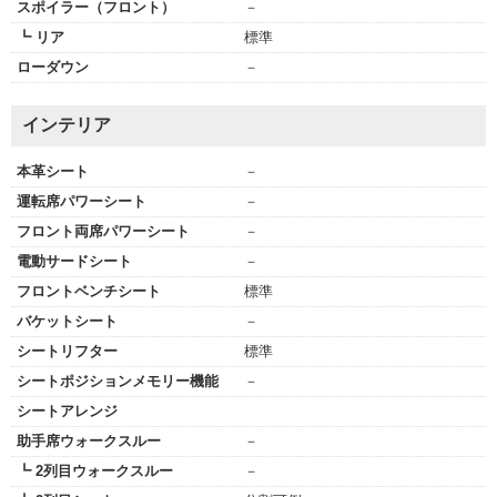
スポイラー（フロント）
－
┗ リア
標準
ローダウン
－
インテリア
本革シート
－
運転席パワーシート
－
フロント両席パワーシート
－
電動サードシート
－
フロントベンチシート
標準
バケットシート
－
シートリフター
標準
シートポジションメモリー機能
－
シートアレンジ
助手席ウォークスルー
－
┗ 2列目ウォークスルー
－