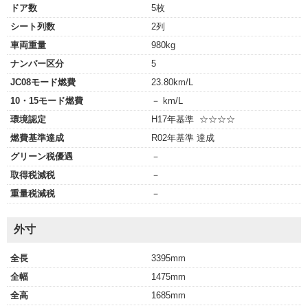
ドア数
5枚
シート列数
2列
車両重量
980kg
ナンバー区分
5
JC08モード燃費
23.80km/L
10・15モード燃費
－ km/L
環境認定
H17年基準 ☆☆☆☆
燃費基準達成
R02年基準 達成
グリーン税優遇
－
取得税減税
－
重量税減税
－
外寸
全長
3395mm
全幅
1475mm
全高
1685mm