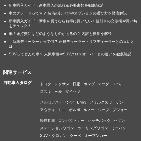
新車購入ガイド：新車購入の流れ＆必要書類を徹底解説
車のグレードって何？ 装備の比べ方やオプションの選び方を徹底解説
新車購入ガイド：新車を買うならお得に買いたい！値引きの交渉術や買い時
をチェック！
車の維持費にはどのようなものがあるの？ 内訳と費用を解説
「新車ディーラー」って何？ 正規ディーラー・サブディーラーとの違いと
は
SUVってどんな車？ 人気車種やSUVクロスオーバーとの違いを徹底解説
関連サービス
自動車カタログ
トヨタ
レクサス
日産
ホンダ
マツダ
スバル
スズキ
三菱
ダイハツ
メルセデス・ベンツ
BMW
フォルクスワーゲン
アウディ
ミニ
ボルボ
ルノー
ジープ
プジョー
軽自動車
コンパクトカー
ハッチバック
セダン
ステーションワゴン・ツーリングワゴン
ミニバン
SUV・クロカン
クーペ
オープンカー