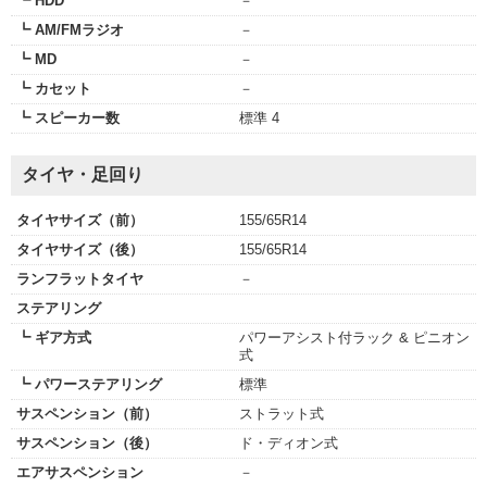
┗ HDD
－
┗ AM/FMラジオ
－
┗ MD
－
┗ カセット
－
┗ スピーカー数
標準 4
タイヤ・足回り
タイヤサイズ（前）
155/65R14
タイヤサイズ（後）
155/65R14
ランフラットタイヤ
－
ステアリング
┗ ギア方式
パワーアシスト付ラック & ピニオン
式
┗ パワーステアリング
標準
サスペンション（前）
ストラット式
サスペンション（後）
ド・ディオン式
エアサスペンション
－