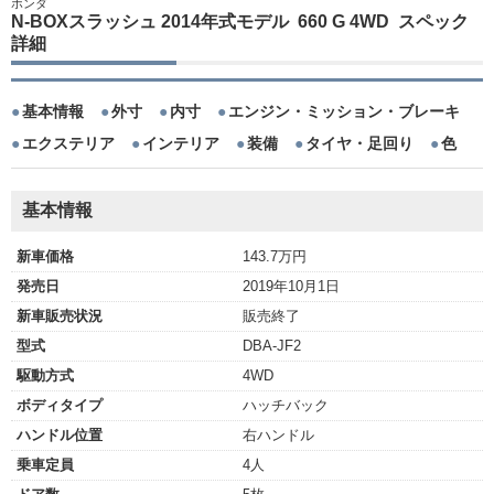
ホンダ
N-BOXスラッシュ 2014年式モデル 660 G 4WD スペック
詳細
基本情報
外寸
内寸
エンジン・ミッション・ブレーキ
エクステリア
インテリア
装備
タイヤ・足回り
色
基本情報
新車価格
143.7万円
発売日
2019年10月1日
新車販売状況
販売終了
型式
DBA-JF2
駆動方式
4WD
ボディタイプ
ハッチバック
ハンドル位置
右ハンドル
乗車定員
4人