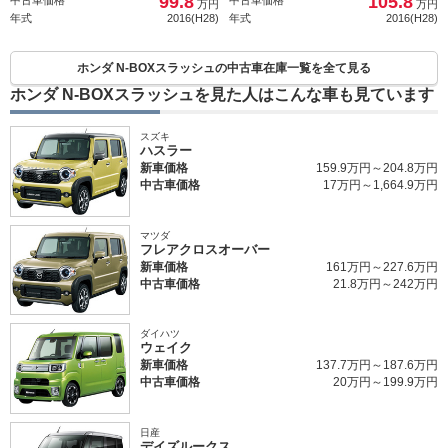
99.8
105.8
中古車価格
中古車価格
万円
万円
年式
2016(H28)
年式
2016(H28)
ホンダ N-BOXスラッシュの中古車在庫一覧を全て見る
ホンダ N-BOXスラッシュを見た人はこんな車も見ています
スズキ
ハスラー
新車価格
159.9万円～204.8万円
中古車価格
17万円～1,664.9万円
マツダ
フレアクロスオーバー
新車価格
161万円～227.6万円
中古車価格
21.8万円～242万円
ダイハツ
ウェイク
新車価格
137.7万円～187.6万円
中古車価格
20万円～199.9万円
日産
デイズルークス