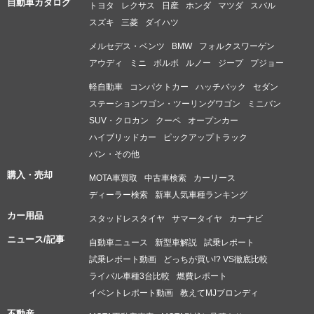
自動車カタログ
トヨタ
レクサス
日産
ホンダ
マツダ
スバル
スズキ
三菱
ダイハツ
メルセデス・ベンツ
BMW
フォルクスワーゲン
アウディ
ミニ
ボルボ
ルノー
ジープ
プジョー
軽自動車
コンパクトカー
ハッチバック
セダン
ステーションワゴン・ツーリングワゴン
ミニバン
SUV・クロカン
クーペ
オープンカー
ハイブリッドカー
ピックアップトラック
バン・その他
購入・売却
MOTA車買取
中古車検索
カーリース
ディーラー検索
新車人気車種ランキング
カー用品
スタッドレスタイヤ
サマータイヤ
カーナビ
ニュース/記事
自動車ニュース
新型車解説
試乗レポート
試乗レポート動画
どっちが買い!? VS徹底比較
ライバル車種3台比較
燃費レポート
イベントレポート動画
教えてMJブロンディ
不動産