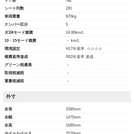
ドア数
5枚
シート列数
2列
車両重量
970kg
ナンバー区分
5
JC08モード燃費
24.80km/L
10・15モード燃費
－ km/L
環境認定
H17年基準 ☆☆☆☆
燃費基準達成
R02年基準 達成
グリーン税優遇
－
取得税減税
－
重量税減税
－
外寸
全長
3395mm
全幅
1475mm
全高
1685mm
ホイールベース
2520mm