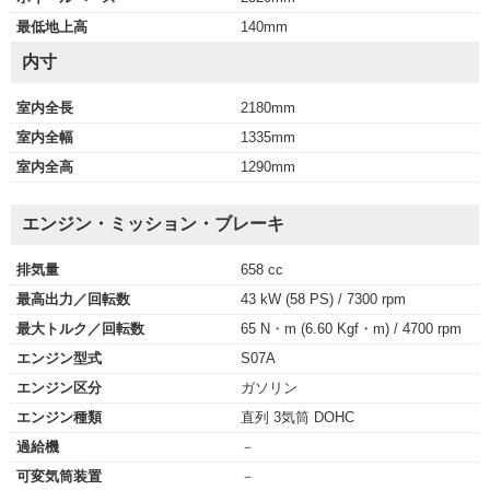
最低地上高
140mm
内寸
室内全長
2180mm
室内全幅
1335mm
室内全高
1290mm
エンジン・ミッション・ブレーキ
排気量
658 cc
最高出力／回転数
43 kW (58 PS) / 7300 rpm
最大トルク／回転数
65 N・m (6.60 Kgf・m) / 4700 rpm
エンジン型式
S07A
エンジン区分
ガソリン
エンジン種類
直列 3気筒 DOHC
過給機
－
可変気筒装置
－