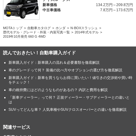
新車価格
134.2万円～209.8万円
中古車価格
7.8万円～173.6万円
MOTAトップ
自動車カタログ
ホンダ
N-BOXスラッシュ
歴代モデル・グレード・外装・内装写真一覧
2014年式モデル
2019年10月発売 660 G 4WD
読んでおきたい！自動車購入ガイド
新車購入ガイド：新車購入の流れ＆必要書類を徹底解説
車のグレードって何？ 装備の比べ方やオプションの選び方を徹底解説
新車購入ガイド：新車を買うならお得に買いたい！値引きの交渉術や買い時
をチェック！
車の維持費にはどのようなものがあるの？ 内訳と費用を解説
「新車ディーラー」って何？ 正規ディーラー・サブディーラーとの違いと
は
SUVってどんな車？ 人気車種やSUVクロスオーバーとの違いを徹底解説
関連サービス