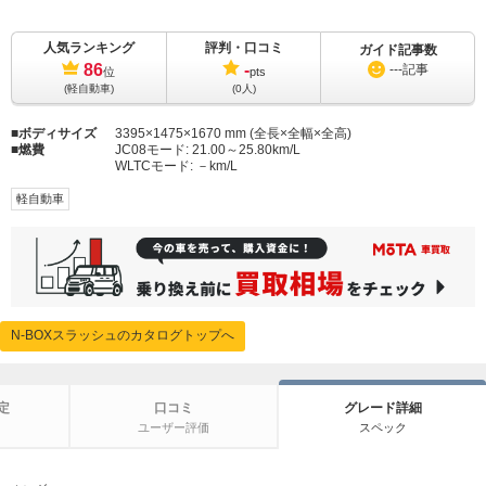
人気ランキング
評判・口コミ
ガイド記事数
86
-
---
記事
位
pts
(軽自動車)
(0人)
ボディサイズ
3395×1475×1670 mm (全長×全幅×全高)
燃費
JC08モード:
21.00～25.80km/L
WLTCモード:
－km/L
軽自動車
N-BOXスラッシュのカタログトップへ
定
口コミ
グレード詳細
ユーザー評価
スペック