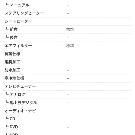
┗ マニュアル
－
ステアリングヒーター
－
シートヒーター
┗ 前席
標準
┗ 後席
－
エアフィルター
標準
抗菌仕様
－
消臭加工
－
防水加工
－
寒冷地仕様
－
テレビチューナー
┗ アナログ
－
┗ 地上波デジタル
－
オーディオ・ナビ
┗ CD
－
┗ DVD
－