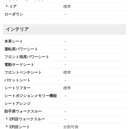
┗ リア
標準
ローダウン
－
インテリア
本革シート
－
運転席パワーシート
－
フロント両席パワーシート
－
電動サードシート
－
フロントベンチシート
標準
バケットシート
－
シートリフター
標準
シートポジションメモリー機能
－
シートアレンジ
助手席ウォークスルー
－
┗ 2列目ウォークスルー
－
┗ 2列目シート
分割可倒