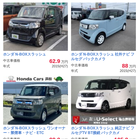
ホンダ N-BOXスラッシュ
ホンダ N-BOXスラッシュ 社外ナビ フ
ルセグ バックカメラ
62.9
中古車価格
万円
88
中古車価格
年式
2015(H27)
万円
年式
2015(H27)
ホンダ N-BOXスラッシュ ワンオーナ
ホンダ N-BOXスラッシュ 純正ナビ フ
ー・禁煙車・ナビ・ETC
ルセグTV BT接続 バックカメ