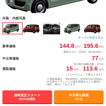
外装・内装写真
すべての写真を見る
144.8
195.6
新車価格
万円
～
万円
最新モデル（1代目）2014/12/01～
77
中古車価格
万円
中古車の掲載台数：471台
15
113.6
買取価格
万円
～
万円
（グレードによって異なります）
※買取相場は、2024年9月～2025年2月の全国の
中古車オークションの落札実績をもとに独自に
補正・算出しております。
無料査定スタート
中古車を検索
MOTA車買取
471台