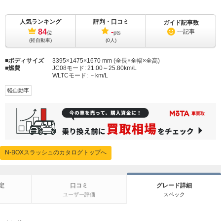
人気ランキング
評判・口コミ
ガイド記事数
84
-
---
記事
位
pts
(軽自動車)
(0人)
ボディサイズ
3395×1475×1670 mm (全長×全幅×全高)
燃費
JC08モード:
21.00～25.80km/L
WLTCモード:
－km/L
軽自動車
N-BOXスラッシュのカタログトップへ
定
口コミ
グレード詳細
ユーザー評価
スペック