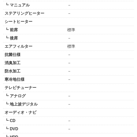
┗ マニュアル
－
ステアリングヒーター
－
シートヒーター
┗ 前席
標準
┗ 後席
－
エアフィルター
標準
抗菌仕様
－
消臭加工
－
防水加工
－
寒冷地仕様
－
テレビチューナー
┗ アナログ
－
┗ 地上波デジタル
－
オーディオ・ナビ
┗ CD
－
┗ DVD
－