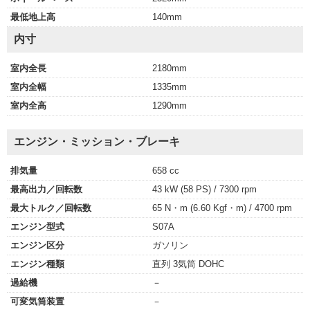
最低地上高
140mm
内寸
室内全長
2180mm
室内全幅
1335mm
室内全高
1290mm
エンジン・ミッション・ブレーキ
排気量
658 cc
最高出力／回転数
43 kW (58 PS) / 7300 rpm
最大トルク／回転数
65 N・m (6.60 Kgf・m) / 4700 rpm
エンジン型式
S07A
エンジン区分
ガソリン
エンジン種類
直列 3気筒 DOHC
過給機
－
可変気筒装置
－