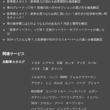
新車購入ガイド：新車購入の流れ＆必要書類を徹底解説
車のグレードって何？ 装備の比べ方やオプションの選び方を徹底解説
新車購入ガイド：新車を買うならお得に買いたい！値引きの交渉術や買い時
をチェック！
車の維持費にはどのようなものがあるの？ 内訳と費用を解説
「新車ディーラー」って何？ 正規ディーラー・サブディーラーとの違いと
は
SUVってどんな車？ 人気車種やSUVクロスオーバーとの違いを徹底解説
関連サービス
自動車カタログ
トヨタ
レクサス
日産
ホンダ
マツダ
スバル
スズキ
三菱
ダイハツ
メルセデス・ベンツ
BMW
フォルクスワーゲン
アウディ
ミニ
ボルボ
ルノー
ジープ
プジョー
軽自動車
コンパクトカー
ハッチバック
セダン
ステーションワゴン・ツーリングワゴン
ミニバン
SUV・クロカン
クーペ
オープンカー
ハイブリッドカー
ピックアップトラック