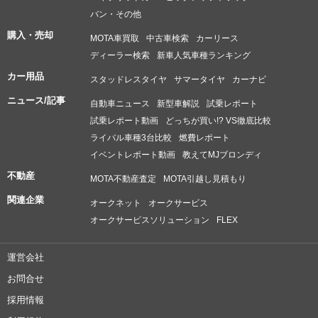
バン・その他
購入・売却
MOTA車買取
中古車検索
カーリース
ディーラー検索
新車人気車種ランキング
カー用品
スタッドレスタイヤ
サマータイヤ
カーナビ
ニュース/記事
自動車ニュース
新型車解説
試乗レポート
試乗レポート動画
どっちが買い!? VS徹底比較
ライバル車種3台比較
燃費レポート
イベントレポート動画
教えてMJブロンディ
不動産
MOTA不動産査定
MOTA引越し見積もり
関連企業
オークネット
オークサービス
オークサービスソリューション
FLEX
運営会社
お問合せ
採用情報