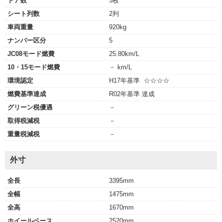
ドア数
5枚
シート列数
2列
車両重量
920kg
ナンバー区分
5
JC08モード燃費
25.80km/L
10・15モード燃費
－ km/L
環境認定
H17年基準 ☆☆☆☆
燃費基準達成
R02年基準 達成
グリーン税優遇
－
取得税減税
－
重量税減税
－
外寸
全長
3395mm
全幅
1475mm
全高
1670mm
ホイールベース
2520mm