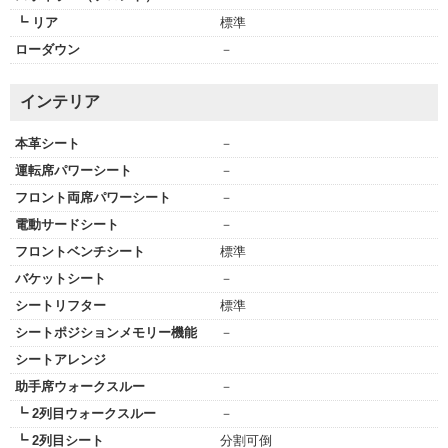
┗ リア
標準
ローダウン
－
インテリア
本革シート
－
運転席パワーシート
－
フロント両席パワーシート
－
電動サードシート
－
フロントベンチシート
標準
バケットシート
－
シートリフター
標準
シートポジションメモリー機能
－
シートアレンジ
助手席ウォークスルー
－
┗ 2列目ウォークスルー
－
┗ 2列目シート
分割可倒