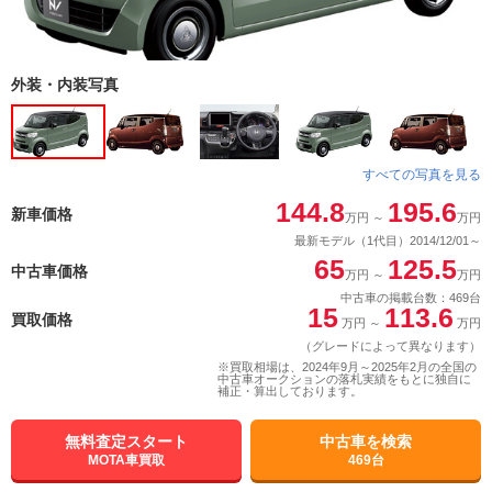
外装・内装写真
すべての写真を見る
144.8
195.6
新車価格
万円
～
万円
最新モデル（1代目）2014/12/01～
65
125.5
中古車価格
万円
～
万円
中古車の掲載台数：469台
15
113.6
買取価格
万円
～
万円
（グレードによって異なります）
※買取相場は、2024年9月～2025年2月の全国の
中古車オークションの落札実績をもとに独自に
補正・算出しております。
無料査定スタート
中古車を検索
MOTA車買取
469台