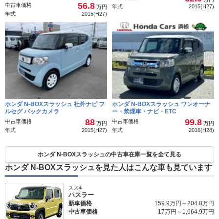
56.8
中古車価格
年式
2015(H27)
万円
年式
2015(H27)
ホンダ N-BOXスラッシュ 社外ナビ フ
ホンダ N-BOXスラッシュ ワンオーナ
ルセグ バックカメラ
ー・禁煙車・ナビ・ETC
88
99.8
中古車価格
中古車価格
万円
万円
年式
2015(H27)
年式
2016(H28)
ホンダ N-BOXスラッシュの中古車在庫一覧を全て見る
ホンダ N-BOXスラッシュを見た人はこんな車も見ています
スズキ
ハスラー
新車価格
159.9万円～204.8万円
中古車価格
17万円～1,664.9万円