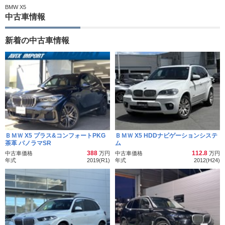
BMW X5
中古車情報
新着の中古車情報
ＢＭＷ X5 プラス&コンフォートPKG
ＢＭＷ X5 HDDナビゲーションシステ
茶革 パノラマSR
ム
388
112.8
中古車価格
万円
中古車価格
万円
年式
2019(R1)
年式
2012(H24)