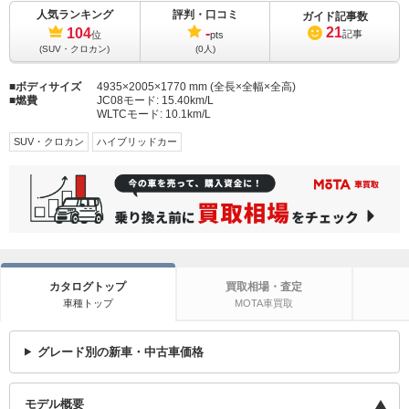
人気ランキング
評判・口コミ
ガイド記事数
21
104
-
記事
位
pts
(SUV・クロカン)
(0人)
ボディサイズ
4935×2005×1770 mm (全長×全幅×全高)
燃費
JC08モード:
15.40km/L
WLTCモード:
10.1km/L
SUV・クロカン
ハイブリッドカー
カタログトップ
買取相場・査定
車種トップ
MOTA車買取
グレード別の新車・中古車価格
モデル概要