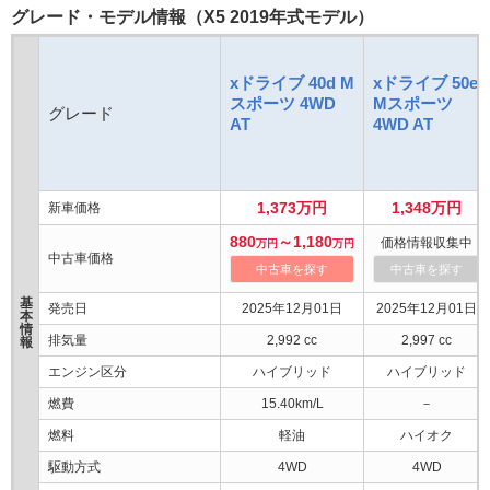
グレード・モデル情報（X5 2019年式モデル）
xドライブ 40d M
xドライブ 50e
スポーツ 4WD
Mスポーツ
グレード
AT
4WD AT
1,373万円
1,348万円
新車価格
880
～1,180
価格情報収集中
万円
万円
中古車価格
中古車を探す
中古車を探す
基
発売日
2025年12月01日
2025年12月01日
本
情
排気量
2,992 cc
2,997 cc
報
エンジン区分
ハイブリッド
ハイブリッド
燃費
15.40km/L
－
燃料
軽油
ハイオク
駆動方式
4WD
4WD