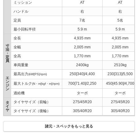
ミッション
AT
AT
ハンドル
右
右
定員
7名
5名
最小回転半径
5.9 m
5.9 m
全長
4,935 mm
4,935 mm
寸
全幅
2,005 mm
2,005 mm
法
・
全高
1,770 mm
1,770 mm
定
員
車両重量
2400kg
2510kg
最高出力
250[340]/4,400
230[313]/5,500
(kW[PS]/rpm)
エ
ン
最大トルク
700[71.40]/2,250
450[45.90]/4,700
(N・m[kgf・m]/rpm)
ジ
ン
過給機
ターボ
ターボ
タイヤサイズ（前輪）
275/45R20
275/45R20
タ
イ
ヤ
タイヤサイズ（後輪）
305/40R20
305/40R20
諸元・スペックをもっと見る