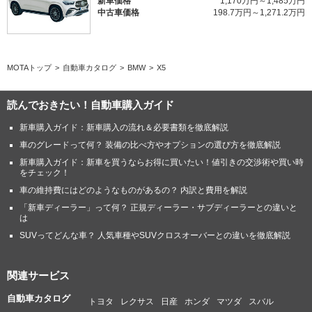
新車価格
1,170万円～1,485万円
中古車価格
198.7万円～1,271.2万円
MOTAトップ
自動車カタログ
BMW
X5
読んでおきたい！自動車購入ガイド
新車購入ガイド：新車購入の流れ＆必要書類を徹底解説
車のグレードって何？ 装備の比べ方やオプションの選び方を徹底解説
新車購入ガイド：新車を買うならお得に買いたい！値引きの交渉術や買い時
をチェック！
車の維持費にはどのようなものがあるの？ 内訳と費用を解説
「新車ディーラー」って何？ 正規ディーラー・サブディーラーとの違いと
は
SUVってどんな車？ 人気車種やSUVクロスオーバーとの違いを徹底解説
関連サービス
自動車カタログ
トヨタ
レクサス
日産
ホンダ
マツダ
スバル