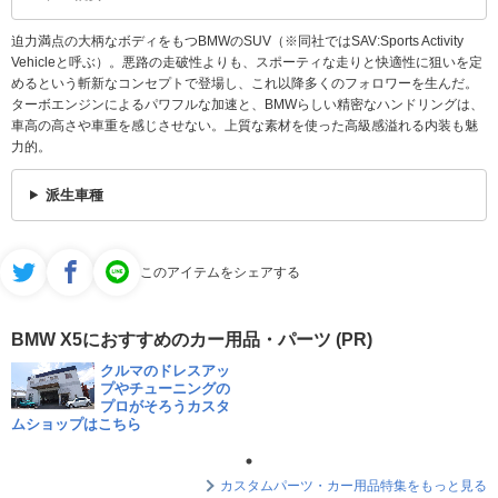
迫力満点の大柄なボディをもつBMWのSUV（※同社ではSAV:Sports Activity
Vehicleと呼ぶ）。悪路の走破性よりも、スポーティな走りと快適性に狙いを定
めるという斬新なコンセプトで登場し、これ以降多くのフォロワーを生んだ。
ターボエンジンによるパワフルな加速と、BMWらしい精密なハンドリングは、
車高の高さや車重を感じさせない。上質な素材を使った高級感溢れる内装も魅
力的。
派生車種
このアイテムをシェアする
BMW X5におすすめのカー用品・パーツ (PR)
クルマのドレスアッ
プやチューニングの
プロがそろうカスタ
ムショップはこちら
カスタムパーツ・カー用品特集をもっと見る