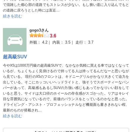
で混雑した都心部の道路でもストレスが少ない。もし狭い道に入り込んでもと
の道路に戻ろうとした時には直近....
続きを読む
gogo3さん
3.6
外観：
4.2
内装：
3.5
走行：
3.7
超高級SUV
今やX5は1000万円級の超高級SUVで、なかなか気軽に買える車ではなくなって
いるが、ちょくちょく見掛けるので持ってる人は持ってるんだなーと思いなが
ら見ている。 現行のX5のフロントは、キドニーグリルがかなり大きくて迫力を
出している。そこにカッコいいヘッドライトと、強そうでスポーティーなバン
パーがあって、高級感もあるしSUVの力強い感じもあってかなりいい顔をして
いると思う。サイドは大口径のホイールの存在感がスゴかった。リアはキレイ
目な雰囲気になっているので、前後のバランスをとっているのかなと思った。
ドライビング・アシスト・プロフェッショナルなど機能面も書ききれない程、
最新のものが搭載され....
続きを読む