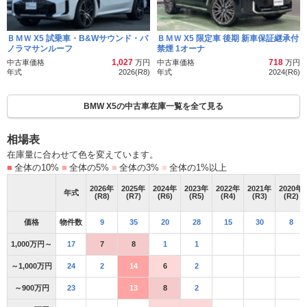
ＢＭＷ X5 試乗車・B&Wサウンド・パ
ＢＭＷ X5 限定車 後期 新車保証継承付
ノラマサンルーフ
禁煙 1オーナ
1,027
718
中古車価格
万円
中古車価格
万円
年式
2026(R8)
年式
2024(R6)
BMW X5の中古車在庫一覧を全て見る
相場表
在庫量に合わせて色を変えています。
■
全体の10%
■
全体の5%
■
全体の3%
■
全体の1%以上
2026
年
2025
年
2024
年
2023
年
2022
年
2021
年
2020
年
年式
(R8)
(R7)
(R6)
(R5)
(R4)
(R3)
(R2)
価格
物件数
9
35
20
28
15
30
8
1,000万円～
17
7
8
1
1
～1,000万円
24
2
14
6
2
～900万円
23
13
8
2