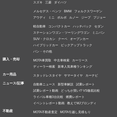
スズキ
三菱
ダイハツ
メルセデス・ベンツ
BMW
フォルクスワーゲン
アウディ
ミニ
ボルボ
ルノー
ジープ
プジョー
軽自動車
コンパクトカー
ハッチバック
セダン
ステーションワゴン・ツーリングワゴン
ミニバン
SUV・クロカン
クーペ
オープンカー
ハイブリッドカー
ピックアップトラック
バン・その他
購入・売却
MOTA車買取
中古車検索
カーリース
ディーラー検索
新車人気車種ランキング
カー用品
スタッドレスタイヤ
サマータイヤ
カーナビ
ニュース/記事
自動車ニュース
新型車解説
試乗レポート
試乗レポート動画
どっちが買い!? VS徹底比較
ライバル車種3台比較
燃費レポート
イベントレポート動画
教えてMJブロンディ
不動産
MOTA不動産査定
MOTA引越し見積もり