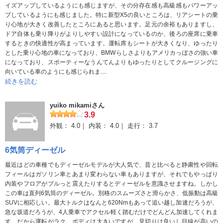
イズアップしているようにも感じますが、その分存在感も高級感もパワーアッ
プしているようにも感じました。特に新型X5の良いところは、リアシートの乗
り心地が大きく改善したところにあると思います。足元の余裕もありますし、
ドア自体も乗り降りがよりしやすい設計になっているのか、後ろの座席に乗車
するときの快適性が高まっています。運転席もシートが大きくなり、ゆったり
とした乗り心地の車になっており、BMWらしさよりもアメリカっぽさの強い車
になっており、スポーティーなうんてんよりもゆったりとしてクルージングに
向いている車のようにも感じられま....
続きを読む
yuiko mikamiさん
3.9
外観：
4.0
内装：
4.0
走行：
3.7
6気筒ディーゼル
最近はどの車種でもディーゼルモデルが大人気で、昔と比べると静粛性や回転
フィールはガソリン車とあまり変わらない車もありますが、それでもやっぱり
内装やフロアがブルっと震えたりするとディーゼルを意識させますね。しかし
この車は直列6気筒のディーゼル。別格のスムーズさと滑らかさ、低振動は高級
SUVに相応しい。最大トルクはなんと620Nmもあって追い越し加速だろうが、
急な坂道だろうが、4人乗車でアクセル軽く踏むだけでどんどん加速してくれま
す。だから運転がラク。ボディは大きいですが、見切りは良いし目線が高いの