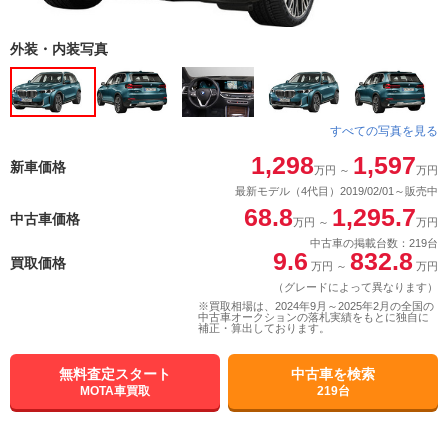
外装・内装写真
すべての写真を見る
1,298
1,597
新車価格
万円
～
万円
最新モデル（4代目）2019/02/01～販売中
68.8
1,295.7
中古車価格
万円
～
万円
中古車の掲載台数：219台
9.6
832.8
買取価格
万円
～
万円
（グレードによって異なります）
※買取相場は、2024年9月～2025年2月の全国の
中古車オークションの落札実績をもとに独自に
補正・算出しております。
無料査定スタート
中古車を検索
MOTA車買取
219台