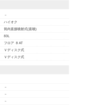
－
ハイオク
筒内直接噴射式(直噴)
83L
フロア 8 AT
Ｖディスク式
Ｖディスク式
－
－
－