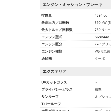
エンジン・ミッション・ブレーキ
排気量
4394 cc
最高出力／回転数
390 kW (5
最大トルク／回転数
750 N・m 
エンジン型式
S68B44A
エンジン区分
ハイブリ
エンジン種類
V型 8気筒
過給機
ターボ
エクステリア
UVカットガラス
－
プライバシーガラス
標準
サンルーフ
オプショ
Tバールーフ
－