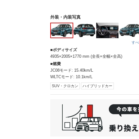
外装・内装写真
すべ
ボディサイズ
4935×2005×1770 mm (全長×全幅×全高)
燃費
JC08モード:
15.40km/L
WLTCモード:
10.1km/L
SUV・クロカン
ハイブリッドカー