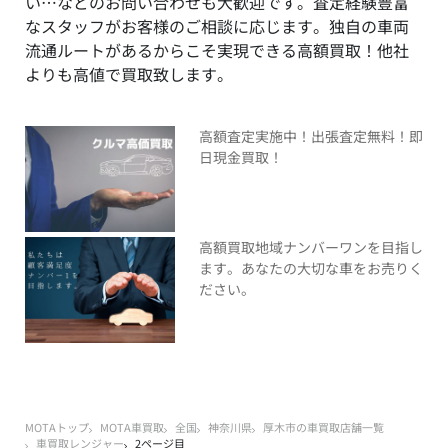
い…などのお問い合わせも大歓迎です。査定経験豊富
なスタッフがお客様のご相談に応じます。独自の車両
流通ルートがあるからこそ実現できる高額買取！他社
よりも高値で買取致します。
高額査定実施中！出張査定無料！即
日現金買取！
高額買取地域ナンバーワンを目指し
ます。あなたの大切な車をお売りく
ださい。
MOTAトップ
MOTA車買取
全国
神奈川県
厚木市の車買取店舗一覧
車買取レンジャー
2ページ目